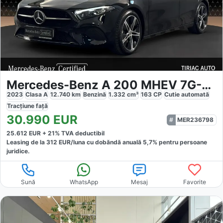
Mercedes-Benz A 200 MHEV 7G-DCT
2023
Clasa A
12.740
km
Benzină
1.332
cm³
163
CP
Cutie
automată
Tracțiune
față
30.990
EUR
MER236798
25.612
EUR +
21
% TVA deductibil
Leasing de la
312
EUR/luna
cu dobăndă
anuală
5,7
% pentru persoane
juridice.
Sună
WhatsApp
Mesaj
Favorite