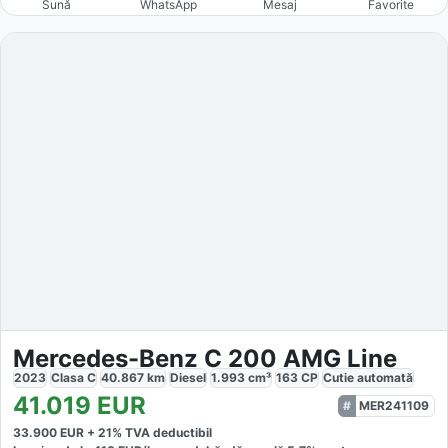
Sună
WhatsApp
Mesaj
Favorite
Mercedes-Benz C 200 AMG Line
2023
Clasa C
40.867
km
Diesel
1.993
cm³
163
CP
Cutie
automată
41.019
EUR
MER241109
33.900
EUR +
21
% TVA deductibil