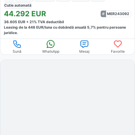
Cutie
automată
44.292
EUR
MER243092
36.605
EUR +
21
% TVA deductibil
Leasing de la
446
EUR/luna
cu dobăndă
anuală
5,7
% pentru persoane
juridice.
Sună
WhatsApp
Mesaj
Favorite