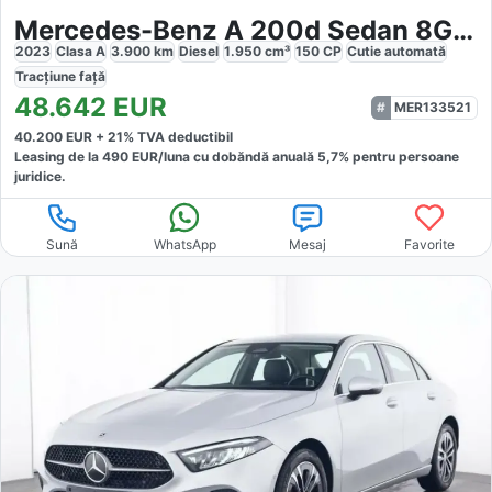
Mercedes-Benz A 200d Sedan 8G-DCT
2023
Clasa A
3.900
km
Diesel
1.950
cm³
150
CP
Cutie
automată
Tracțiune
față
48.642
EUR
MER133521
40.200
EUR +
21
% TVA deductibil
Leasing de la
490
EUR/luna
cu dobăndă
anuală
5,7
% pentru persoane
juridice.
Sună
WhatsApp
Mesaj
Favorite