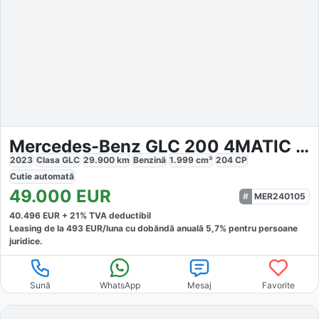
Mercedes-Benz GLC 200 4MATIC AMG
2023
Clasa GLC
29.900
km
Benzină
1.999
cm³
204
CP
Cutie
automată
49.000
EUR
MER240105
40.496
EUR +
21
% TVA deductibil
Leasing de la
493
EUR/luna
cu dobăndă
anuală
5,7
% pentru persoane
juridice.
Sună
WhatsApp
Mesaj
Favorite