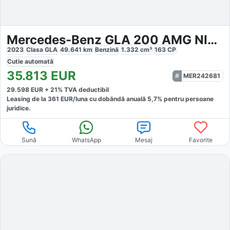
Mercedes-Benz GLA 200 AMG NIGHT
2023
Clasa GLA
49.641
km
Benzină
1.332
cm³
163
CP
Cutie
automată
35.813
EUR
MER242681
29.598
EUR +
21
% TVA deductibil
Leasing de la
361
EUR/luna
cu dobăndă
anuală
5,7
% pentru persoane
juridice.
Sună
WhatsApp
Mesaj
Favorite