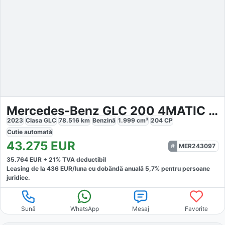
Mercedes-Benz GLC 200 4MATIC AMG
2023
Clasa GLC
78.516
km
Benzină
1.999
cm³
204
CP
Cutie
automată
43.275
EUR
MER243097
35.764
EUR +
21
% TVA deductibil
Leasing de la
436
EUR/luna
cu dobăndă
anuală
5,7
% pentru persoane
juridice.
Sună
WhatsApp
Mesaj
Favorite