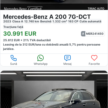
Mercedes-Benz A 200 7G-DCT
2023
Clasa A
12.740
km
Benzină
1.332
cm³
163
CP
Cutie
automată
Tracțiune
față
30.991
EUR
MER241450
25.612
EUR +
21
% TVA deductibil
Leasing de la
312
EUR/luna
cu dobăndă
anuală
5,7
% pentru persoane
juridice.
Sună
WhatsApp
Mesaj
Favorite