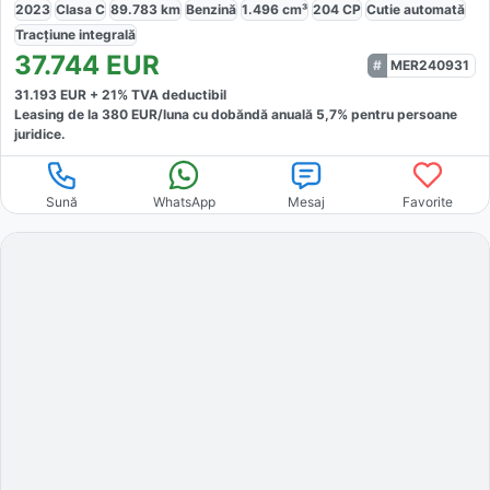
2023
Clasa C
89.783
km
Benzină
1.496
cm³
204
CP
Cutie
automată
Tracțiune
integrală
37.744
EUR
MER240931
31.193
EUR +
21
% TVA deductibil
Leasing de la
380
EUR/luna
cu dobăndă
anuală
5,7
% pentru persoane
juridice.
Sună
WhatsApp
Mesaj
Favorite