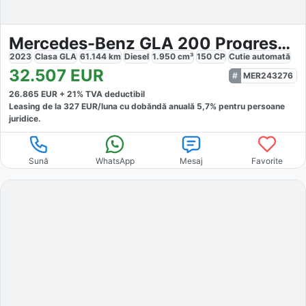
Mercedes-Benz GLA 200 Progressive 4Matic
2023
Clasa GLA
61.144
km
Diesel
1.950
cm³
150
CP
Cutie
automată
32.507
EUR
MER243276
26.865
EUR +
21
% TVA deductibil
Leasing de la
327
EUR/luna
cu dobăndă
anuală
5,7
% pentru persoane
juridice.
Sună
WhatsApp
Mesaj
Favorite