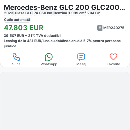
Mercedes-Benz GLC 200 GLC200 4M AMG
2023
Clasa GLC
74.050
km
Benzină
1.999
cm³
204
CP
Cutie
automată
47.803
EUR
MER240275
39.507
EUR +
21
% TVA deductibil
Leasing de la
481
EUR/luna
cu dobăndă
anuală
5,7
% pentru persoane
juridice.
Sună
WhatsApp
Mesaj
Favorite