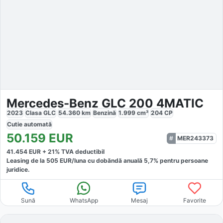
Mercedes-Benz GLC 200 4MATIC
2023
Clasa GLC
54.360
km
Benzină
1.999
cm³
204
CP
Cutie
automată
50.159
EUR
MER243373
41.454
EUR +
21
% TVA deductibil
Leasing de la
505
EUR/luna
cu dobăndă
anuală
5,7
% pentru persoane
juridice.
Sună
WhatsApp
Mesaj
Favorite