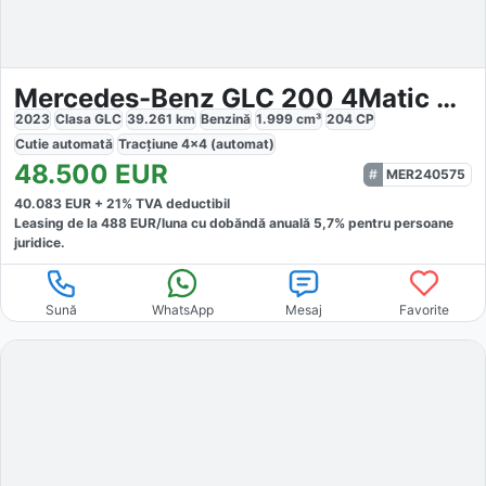
Mercedes-Benz GLC 200 4Matic MHEV
2023
Clasa GLC
39.261
km
Benzină
1.999
cm³
204
CP
Cutie
automată
Tracțiune
4x4 (automat)
48.500
EUR
MER240575
40.083
EUR +
21
% TVA deductibil
Leasing de la
488
EUR/luna
cu dobăndă
anuală
5,7
% pentru persoane
juridice.
Sună
WhatsApp
Mesaj
Favorite