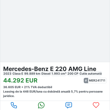
Mercedes-Benz E 220 AMG Line
2023
Clasa E
99.889
km
Diesel
1.993
cm³
200
CP
Cutie
automată
44.292
EUR
MER241711
36.605
EUR +
21
% TVA deductibil
Leasing de la
446
EUR/luna
cu dobăndă
anuală
5,7
% pentru persoane
juridice.