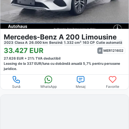
Mercedes-Benz A 200 Limousine
2023
Clasa A
26.000
km
Benzină
1.332
cm³
163
CP
Cutie
automată
33.427
EUR
MER121602
27.626
EUR +
21
% TVA deductibil
Leasing de la
337
EUR/luna
cu dobăndă
anuală
5,7
% pentru persoane
juridice.
Sună
WhatsApp
Mesaj
Favorite