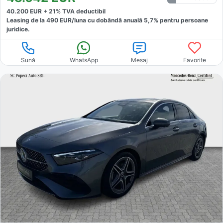
40.200
EUR +
21
% TVA deductibil
Leasing de la
490
EUR/luna
cu dobăndă
anuală
5,7
% pentru persoane
juridice.
Sună
WhatsApp
Mesaj
Favorite