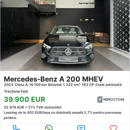
Mercedes-Benz A 200 MHEV
2023
Clasa A
10.100
km
Benzină
1.332
cm³
163
CP
Cutie
automată
Tracțiune
față
39.900
EUR
MER227546
32.976
EUR +
21
% TVA deductibil
Leasing de la
402
EUR/luna
cu dobăndă
anuală
5,7
% pentru persoane
juridice.