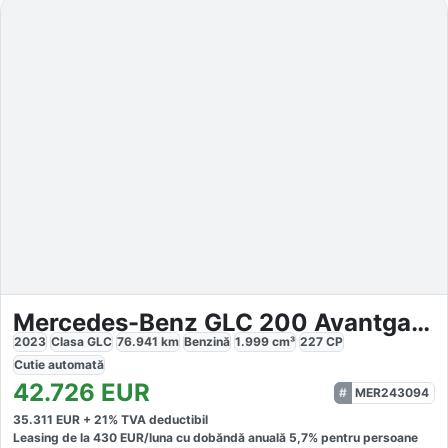
Mercedes-Benz GLC 200 Avantgarde
2023
Clasa GLC
76.941
km
Benzină
1.999
cm³
227
CP
Cutie
automată
42.726
EUR
MER243094
35.311
EUR +
21
% TVA deductibil
Leasing de la
430
EUR/luna
cu dobăndă
anuală
5,7
% pentru persoane