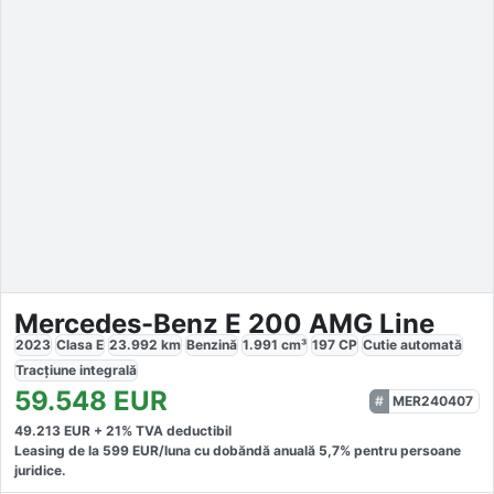
Mercedes-Benz E 200 AMG Line
2023
Clasa E
23.992
km
Benzină
1.991
cm³
197
CP
Cutie
automată
Tracțiune
integrală
59.548
EUR
MER240407
49.213
EUR +
21
% TVA deductibil
Leasing de la
599
EUR/luna
cu dobăndă
anuală
5,7
% pentru persoane
juridice.