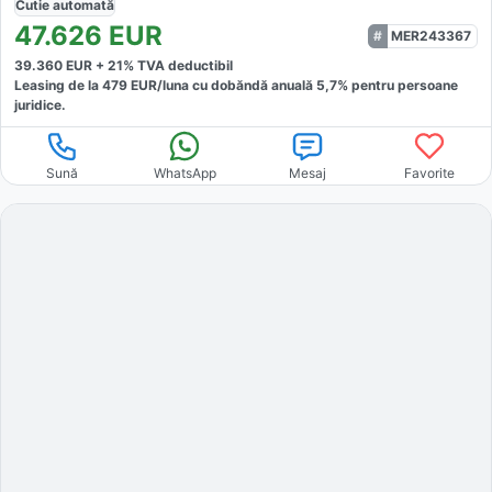
Cutie
automată
47.626
EUR
MER243367
39.360
EUR +
21
% TVA deductibil
Leasing de la
479
EUR/luna
cu dobăndă
anuală
5,7
% pentru persoane
juridice.
Sună
WhatsApp
Mesaj
Favorite