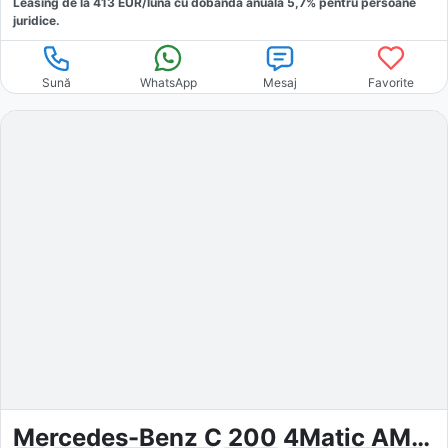
Leasing de la
413
EUR/luna
cu dobăndă
anuală
5,7
% pentru persoane
juridice.
Sună
WhatsApp
Mesaj
Favorite
Mercedes-Benz C 200 4Matic AMG-Line