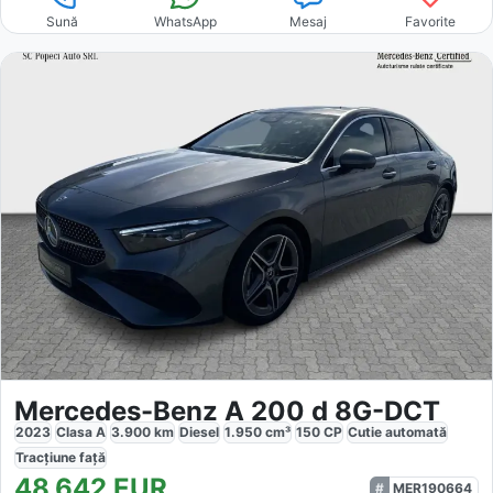
Sună
WhatsApp
Mesaj
Favorite
Mercedes-Benz A 200 d 8G-DCT
2023
Clasa A
3.900
km
Diesel
1.950
cm³
150
CP
Cutie
automată
Tracțiune
față
48.642
EUR
MER190664