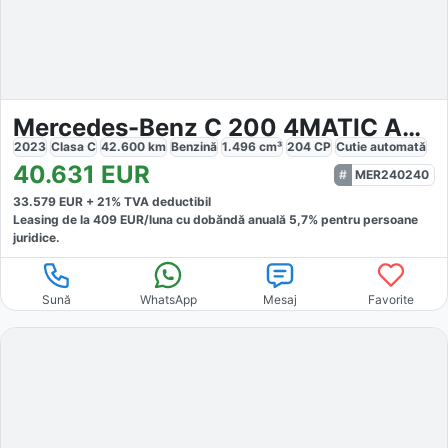
Mercedes-Benz C 200 4MATIC AMG
2023
Clasa C
42.600
km
Benzină
1.496
cm³
204
CP
Cutie
automată
40.631
EUR
MER240240
33.579
EUR +
21
% TVA deductibil
Leasing de la
409
EUR/luna
cu dobăndă
anuală
5,7
% pentru persoane
juridice.
Sună
WhatsApp
Mesaj
Favorite