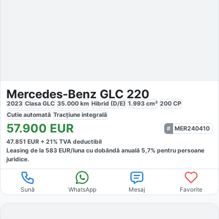
Mercedes-Benz GLC 220
2023
Clasa GLC
35.000
km
Hibrid (D/E)
1.993
cm³
200
CP
Cutie
automată
Tracțiune
integrală
57.900
EUR
MER240410
47.851
EUR +
21
% TVA deductibil
Leasing de la
583
EUR/luna
cu dobăndă
anuală
5,7
% pentru persoane
juridice.
Sună
WhatsApp
Mesaj
Favorite