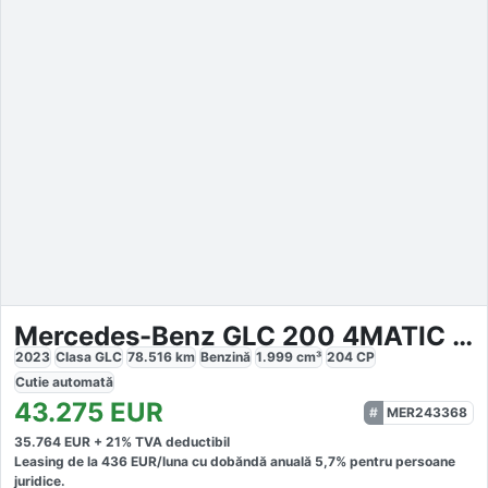
Mercedes-Benz GLC 200 4MATIC AMG
2023
Clasa GLC
78.516
km
Benzină
1.999
cm³
204
CP
Cutie
automată
43.275
EUR
MER243368
35.764
EUR +
21
% TVA deductibil
Leasing de la
436
EUR/luna
cu dobăndă
anuală
5,7
% pentru persoane
juridice.