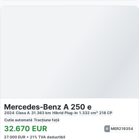
Mercedes-Benz A 250 e
2024
Clasa A
31.363
km
Hibrid Plug-In
1.332
cm³
218
CP
Cutie
automată
Tracțiune
față
32.670
EUR
MER219354
27.000
EUR +
21
% TVA deductibil