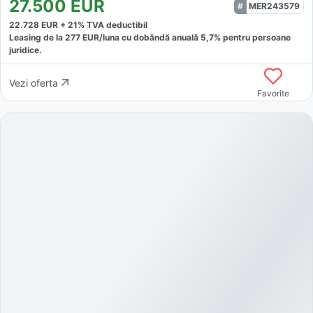
27.500
EUR
MER243579
22.728
EUR +
21
% TVA deductibil
Leasing de la
277
EUR/luna
cu dobăndă
anuală
5,7
% pentru persoane
juridice.
Vezi oferta
Favorite