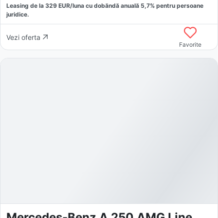
Leasing de la
329
EUR/luna
cu dobăndă
anuală
5,7
% pentru persoane
juridice.
Vezi oferta
Favorite
Mercedes-Benz A 250 AMG Line