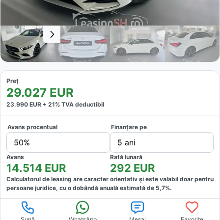
Preț
29.027
EUR
23.990
EUR +
21
% TVA deductibil
Avans procentual
Finanțare pe
50%
5 ani
Avans
Rată lunară
14.514
EUR
292
EUR
Calculatorul de leasing are caracter orientativ și este valabil doar pentru
persoane juridice, cu o dobândă anuală estimată de
5,7
%.
Sună
WhatsApp
Mesaj
Favorite