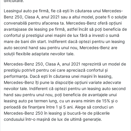
dificultate.
Leasingul auto pe firmă, fie că ești în căutarea unui Mercedes-
Benz 250, Clasa A, anul 2021 sau a altui model, poate fi o soluție
convenabilă pentru afacerea ta. Mercedes-Benz oferă opțiuni
avantajoase de leasing pe firmă, astfel încât să poți beneficia de
confortul și prestigiul unei mașini de lux fără a investi o sumă
mare de bani din start. Indiferent dacă optezi pentru un leasing
auto second hand sau pentru unul nou, Mercedes-Benz are
soluții flexibile adaptate nevoilor tale.
Mercedes-Benz 250, Clasa A, anul 2021 reprezintă un model de
prestigiu potrivit pentru cei care apreciază confortul și
performanța. Dacă ești în căutarea unei mașini în leasing,
Mercedes-Benz îți pune la dispoziție opțiuni variate adecvate
nevoilor tale. Indiferent că optezi pentru un leasing auto second
hand sau pentru unul nou, poți beneficia de avantajele unui
leasing auto pe termen lung, cu un avans minim de 15% și o
perioadă de finanțare între 1 și 5 ani. Alege să conduci un
Mercedes-Benz 250 în leasing și bucură-te de plăcerile
condusului într-o mașină de lux de ultimă generație.