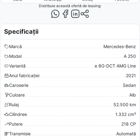
Distribuie această ofertă
de leasing
:
Specificații
Marcă
Mercedes-Benz
Model
A 250
Variantă
e 8G-DCT AMG Line
Anul fabricației
2021
Caroserie
Sedan
Culoare
Alb
Rulaj
52.500 km
Cilindree
1.332 cm³
Putere
218 CP
Transmisie
Automată