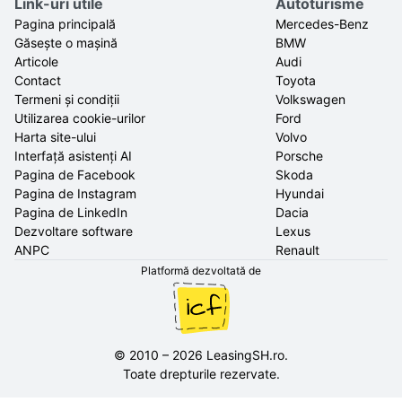
Link-uri utile
Autoturisme
Pagina principală
Mercedes-Benz
Găsește o mașină
BMW
Articole
Audi
Contact
Toyota
Termeni și condiții
Volkswagen
Utilizarea cookie-urilor
Ford
Harta site-ului
Volvo
Interfață asistenți AI
Porsche
Pagina de Facebook
Skoda
Pagina de Instagram
Hyundai
Pagina de LinkedIn
Dacia
Dezvoltare software
Lexus
ANPC
Renault
Platformă dezvoltată de
©
2010
–
2026
LeasingSH.ro
.
Toate drepturile rezervate.