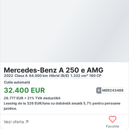
Mercedes-Benz A 250 e AMG
2022
Clasa A
64.000
km
Hibrid (B/E)
1.332
cm³
160
CP
Cutie
automată
32.400
EUR
MER243488
26.777
EUR +
21
% TVA deductibil
Leasing de la
326
EUR/luna
cu dobăndă
anuală
5,7
% pentru persoane
juridice.
Vezi oferta
Favorite