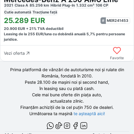
2021
Clasa A
85.256
km
Hibrid Plug-In
1.332
cm³
106
CP
Cutie
automată
Tracțiune
față
25.289
EUR
MER241453
20.900
EUR +
21
% TVA deductibil
Leasing de la
255
EUR/luna
cu dobăndă
anuală
5,7
% pentru persoane
juridice.
Vezi oferta
Favorite
Prima platformă de vânzări de autoturisme noi și rulate din
România, fondată în
2010
.
Peste 28.100 de
mașini noi și second hand,
în leasing sau cu plată cash.
Cele mai bune oferte din piața auto,
actualizate zilnic.
Finanțăm achiziții de la
cel puțin 750 de
dealeri.
Următoarea ta mașină
te așteaptă aici!