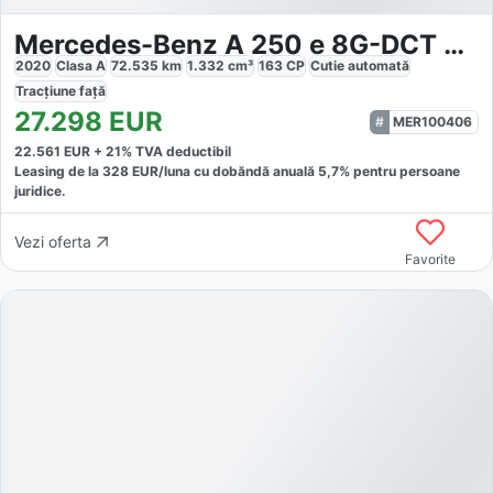
Mercedes-Benz A 250 e 8G-DCT Lim. AMG Line Advanced Plus
2020
Clasa A
72.535
km
1.332
cm³
163
CP
Cutie
automată
Tracțiune
față
27.298
EUR
MER100406
22.561
EUR +
21
% TVA deductibil
Leasing de la
328
EUR/luna
cu dobăndă
anuală
5,7
% pentru persoane
juridice.
Vezi oferta
Favorite