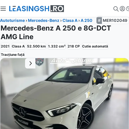
Autoturisme
›
Mercedes-Benz
›
Clasa A
›
A 250
MER102049
Mercedes-Benz A 250 e 8G-DCT
AMG Line
2021
Clasa A
52.500
km
1.332
cm³
218
CP
Cutie
automată
Tracțiune
față