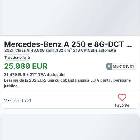
Mercedes-Benz A 250 e 8G-DCT AMG Line
2021
Clasa A
43.808
km
1.332
cm³
218
CP
Cutie
automată
Tracțiune
față
25.989
EUR
MER101501
21.479
EUR +
21
% TVA deductibil
Leasing de la
262
EUR/luna
cu dobăndă
anuală
5,7
% pentru persoane
juridice.
Vezi oferta
Favorite