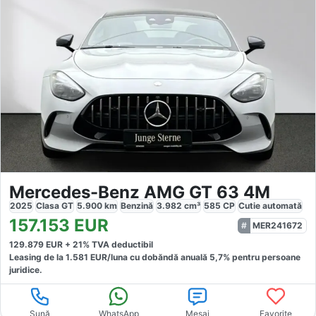
Mercedes-Benz AMG GT 63 4M
2025
Clasa GT
5.900
km
Benzină
3.982
cm³
585
CP
Cutie
automată
157.153
EUR
MER241672
129.879
EUR +
21
% TVA deductibil
Leasing de la
1.581
EUR/luna
cu dobăndă
anuală
5,7
% pentru persoane
juridice.
Sună
WhatsApp
Mesaj
Favorite