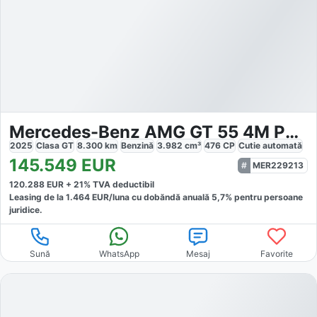
Mercedes-Benz AMG GT 55 4M PREMIUM
2025
Clasa GT
8.300
km
Benzină
3.982
cm³
476
CP
Cutie
automată
145.549
EUR
MER229213
120.288
EUR +
21
% TVA deductibil
Leasing de la
1.464
EUR/luna
cu dobăndă
anuală
5,7
% pentru persoane
juridice.
Sună
WhatsApp
Mesaj
Favorite