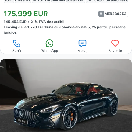
2025
Clasa GT
16.757
km
Benzină
3.982
cm³
585
CP
Cutie
automată
175.999
EUR
MER239252
145.454
EUR +
21
% TVA deductibil
Leasing de la
1.770
EUR/luna
cu dobăndă
anuală
5,7
% pentru persoane
juridice.
Sună
WhatsApp
Mesaj
Favorite