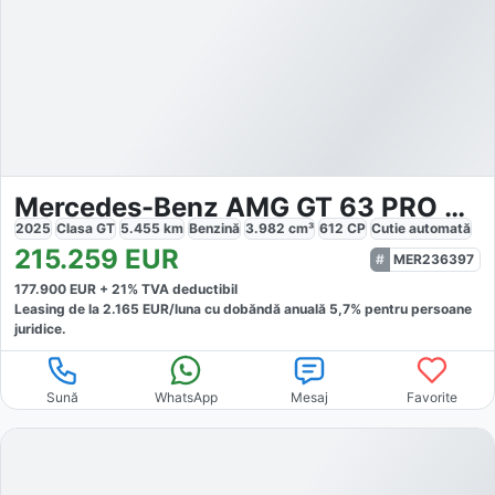
Mercedes-Benz AMG GT 63 PRO 4Matic
2025
Clasa GT
5.455
km
Benzină
3.982
cm³
612
CP
Cutie
automată
215.259
EUR
MER236397
177.900
EUR +
21
% TVA deductibil
Leasing de la
2.165
EUR/luna
cu dobăndă
anuală
5,7
% pentru persoane
juridice.
Sună
WhatsApp
Mesaj
Favorite