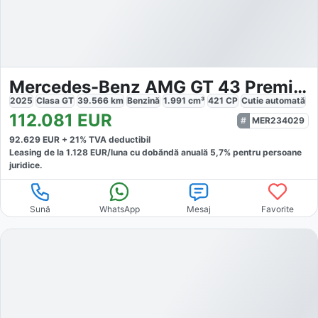
Mercedes-Benz AMG GT 43 Premium Night Burmester HA-Lenkung
2025
Clasa GT
39.566
km
Benzină
1.991
cm³
421
CP
Cutie
automată
112.081
EUR
MER234029
92.629
EUR +
21
% TVA deductibil
Leasing de la
1.128
EUR/luna
cu dobăndă
anuală
5,7
% pentru persoane
juridice.
Sună
WhatsApp
Mesaj
Favorite