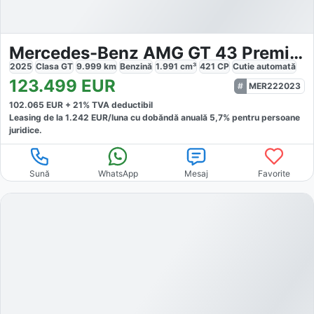
Mercedes-Benz AMG GT 43 Premium
2025
Clasa GT
9.999
km
Benzină
1.991
cm³
421
CP
Cutie
automată
123.499
EUR
MER222023
102.065
EUR +
21
% TVA deductibil
Leasing de la
1.242
EUR/luna
cu dobăndă
anuală
5,7
% pentru persoane
juridice.
Sună
WhatsApp
Mesaj
Favorite