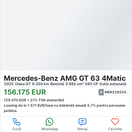
Mercedes-Benz AMG GT 63 4Matic
2025
Clasa GT
9.350
km
Benzină
3.982
cm³
585
CP
Cutie
automată
156.175
EUR
MER229203
129.070
EUR +
21
% TVA deductibil
Leasing de la
1.571
EUR/luna
cu dobăndă
anuală
5,7
% pentru persoane
juridice.
Sună
WhatsApp
Mesaj
Favorite