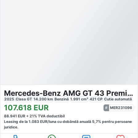
Mercedes-Benz AMG GT 43 Premium
2025
Clasa GT
14.200
km
Benzină
1.991
cm³
421
CP
Cutie
automată
107.618
EUR
MER231096
88.941
EUR +
21
% TVA deductibil
Leasing de la
1.083
EUR/luna
cu dobăndă
anuală
5,7
% pentru persoane
juridice.