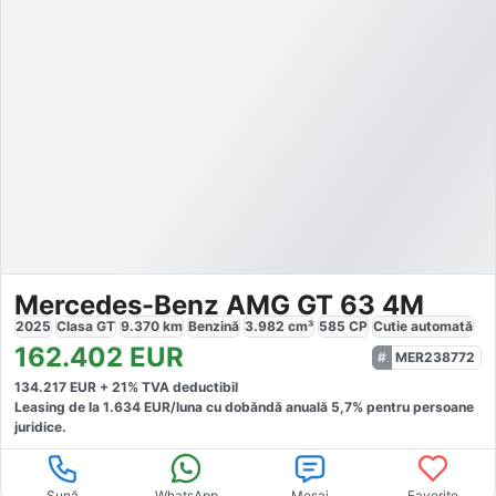
Mercedes-Benz AMG GT 63 4M
2025
Clasa GT
9.370
km
Benzină
3.982
cm³
585
CP
Cutie
automată
162.402
EUR
MER238772
134.217
EUR +
21
% TVA deductibil
Leasing de la
1.634
EUR/luna
cu dobăndă
anuală
5,7
% pentru persoane
juridice.
Sună
WhatsApp
Mesaj
Favorite