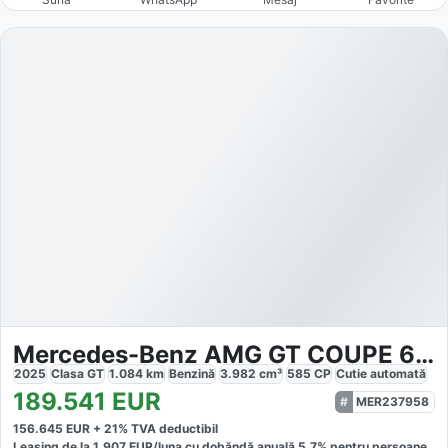
Mercedes-Benz AMG GT COUPE 63 4M
2025
Clasa GT
1.084
km
Benzină
3.982
cm³
585
CP
Cutie
automată
189.541
EUR
MER237958
156.645
EUR +
21
% TVA deductibil
Leasing de la
1.907
EUR/luna
cu dobăndă
anuală
5,7
% pentru persoane