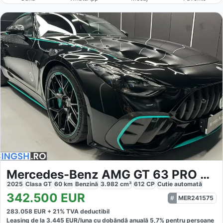
Mercedes-Benz AMG GT 63 PRO 4Matic
2025
Clasa GT
60
km
Benzină
3.982
cm³
612
CP
Cutie
automată
342.500
EUR
MER241575
283.058
EUR +
21
% TVA deductibil
Leasing de la
3.445
EUR/luna
cu dobăndă
anuală
5,7
% pentru persoane