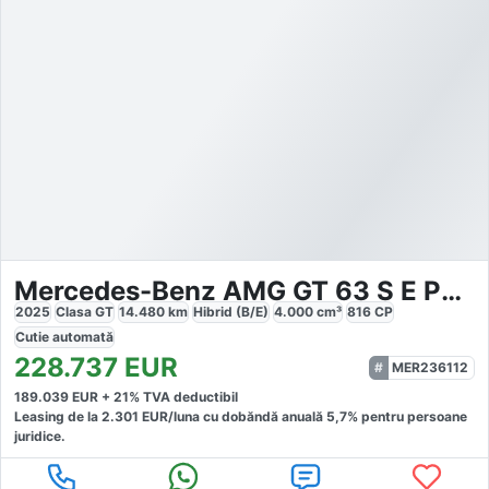
Mercedes-Benz AMG GT 63 S E PERFORMANCE AMG
2025
Clasa GT
14.480
km
Hibrid (B/E)
4.000
cm³
816
CP
Cutie
automată
228.737
EUR
MER236112
189.039
EUR +
21
% TVA deductibil
Leasing de la
2.301
EUR/luna
cu dobăndă
anuală
5,7
% pentru persoane
juridice.