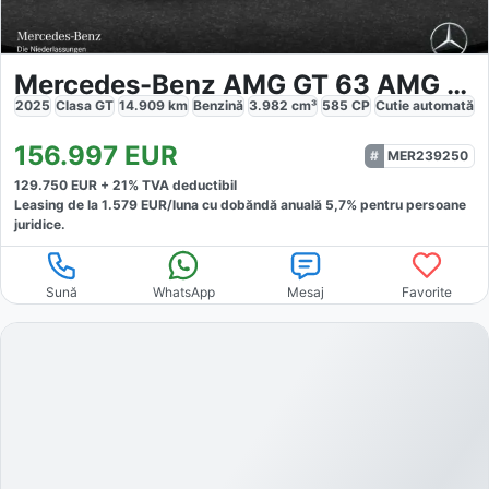
Mercedes-Benz AMG GT 63 AMG 4M
2025
Clasa GT
14.909
km
Benzină
3.982
cm³
585
CP
Cutie
automată
156.997
EUR
MER239250
129.750
EUR +
21
% TVA deductibil
Leasing de la
1.579
EUR/luna
cu dobăndă
anuală
5,7
% pentru persoane
juridice.
Sună
WhatsApp
Mesaj
Favorite