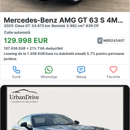
Mercedes-Benz AMG GT 63 S 4MATIC AMG PERFORMANCE
2025
Clasa GT
24.673
km
Benzină
3.982
cm³
639
CP
Cutie
automată
129.998
EUR
MER243407
107.436
EUR +
21
% TVA deductibil
Leasing de la
1.308
EUR/luna
cu dobăndă
anuală
5,7
% pentru persoane
juridice.
Sună
WhatsApp
Mesaj
Favorite