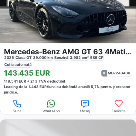
Mercedes-Benz AMG GT 63 4Matic Coupe
2025
Clasa GT
39.000
km
Benzină
3.982
cm³
585
CP
Cutie
automată
143.435
EUR
MER243406
118.541
EUR +
21
% TVA deductibil
Leasing de la
1.443
EUR/luna
cu dobăndă
anuală
5,7
% pentru persoane
juridice.
Sună
WhatsApp
Mesaj
Favorite