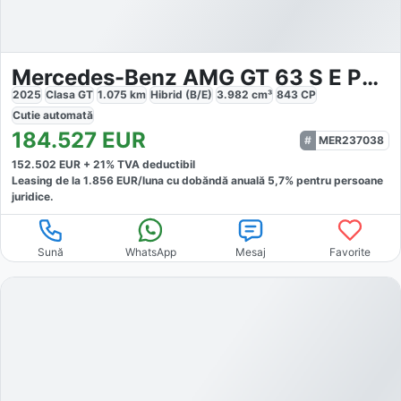
Mercedes-Benz AMG GT 63 S E Performance
2025
Clasa GT
1.075
km
Hibrid (B/E)
3.982
cm³
843
CP
Cutie
automată
184.527
EUR
MER237038
152.502
EUR +
21
% TVA deductibil
Leasing de la
1.856
EUR/luna
cu dobăndă
anuală
5,7
% pentru persoane
juridice.
Sună
WhatsApp
Mesaj
Favorite