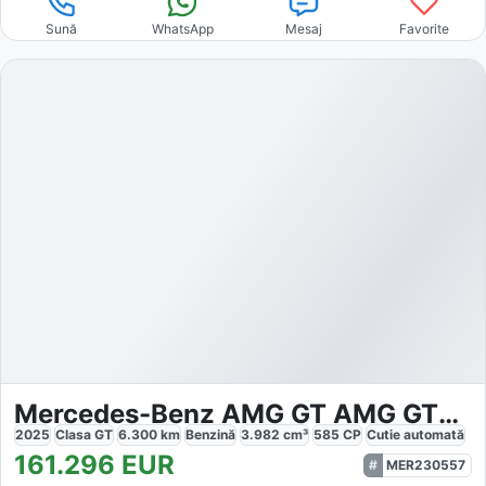
Sună
WhatsApp
Mesaj
Favorite
Mercedes-Benz AMG GT AMG GT63 4M
2025
Clasa GT
6.300
km
Benzină
3.982
cm³
585
CP
Cutie
automată
161.296
EUR
MER230557