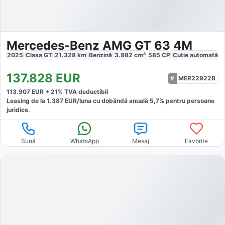
Mercedes-Benz AMG GT 63 4M
2025
Clasa GT
21.328
km
Benzină
3.982
cm³
585
CP
Cutie
automată
137.828
EUR
MER229228
113.907
EUR +
21
% TVA deductibil
Leasing de la
1.387
EUR/luna
cu dobăndă
anuală
5,7
% pentru persoane
juridice.
Sună
WhatsApp
Mesaj
Favorite