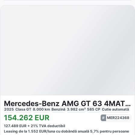
Mercedes-Benz AMG GT 63 4MATIC Coupé
2025
Clasa GT
8.000
km
Benzină
3.982
cm³
585
CP
Cutie
automată
154.262
EUR
MER224368
127.489
EUR +
21
% TVA deductibil
Leasing de la
1.552
EUR/luna
cu dobăndă
anuală
5,7
% pentru persoane