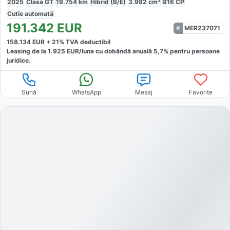
2025
Clasa GT
19.754
km
Hibrid (B/E)
3.982
cm³
816
CP
Cutie
automată
191.342
EUR
MER237071
158.134
EUR +
21
% TVA deductibil
Leasing de la
1.925
EUR/luna
cu dobăndă
anuală
5,7
% pentru persoane
juridice.
Sună
WhatsApp
Mesaj
Favorite