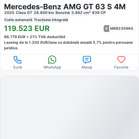
Mercedes-Benz AMG GT 63 S 4M
2025
Clasa GT
28.800
km
Benzină
3.982
cm³
639
CP
Cutie
automată
Tracțiune
integrală
119.523
EUR
MER235964
98.779
EUR +
21
% TVA deductibil
Leasing de la
1.202
EUR/luna
cu dobăndă
anuală
5,7
% pentru persoane
juridice.
Sună
WhatsApp
Mesaj
Favorite