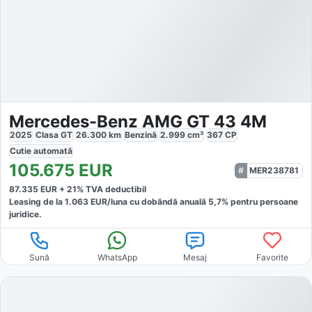
Mercedes-Benz AMG GT 43 4M
2025
Clasa GT
26.300
km
Benzină
2.999
cm³
367
CP
Cutie
automată
105.675
EUR
MER238781
87.335
EUR +
21
% TVA deductibil
Leasing de la
1.063
EUR/luna
cu dobăndă
anuală
5,7
% pentru persoane
juridice.
Sună
WhatsApp
Mesaj
Favorite