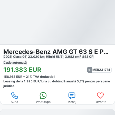
Mercedes-Benz AMG GT 63 S E PERF
2025
Clasa GT
23.020
km
Hibrid (B/E)
3.982
cm³
843
CP
Cutie
automată
191.383
EUR
MER231774
158.168
EUR +
21
% TVA deductibil
Leasing de la
1.925
EUR/luna
cu dobăndă
anuală
5,7
% pentru persoane
juridice.
Sună
WhatsApp
Mesaj
Favorite