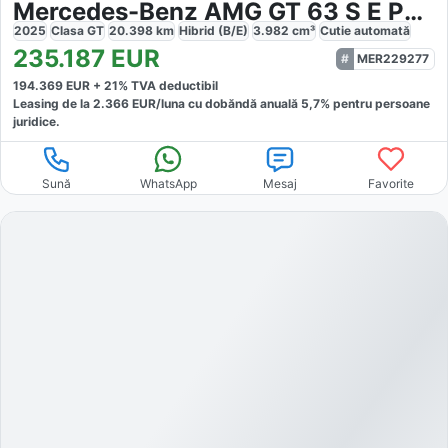
Mercedes-Benz AMG GT 63 S E Performance Keramisch
2025
Clasa GT
20.398
km
Hibrid (B/E)
3.982
cm³
Cutie
automată
235.187
EUR
MER229277
194.369
EUR +
21
% TVA deductibil
Leasing de la
2.366
EUR/luna
cu dobăndă
anuală
5,7
% pentru persoane
juridice.
Sună
WhatsApp
Mesaj
Favorite