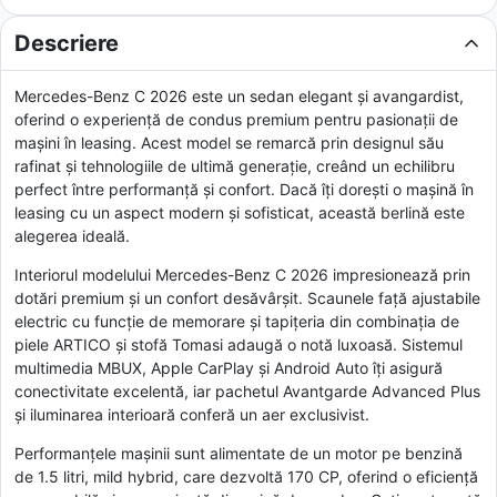
Descriere
Mercedes-Benz C 2026 este un sedan elegant și avangardist,
oferind o experiență de condus premium pentru pasionații de
mașini în leasing. Acest model se remarcă prin designul său
rafinat și tehnologiile de ultimă generație, creând un echilibru
perfect între performanță și confort. Dacă îți dorești o mașină în
leasing cu un aspect modern și sofisticat, această berlină este
alegerea ideală.
Interiorul modelului Mercedes-Benz C 2026 impresionează prin
dotări premium și un confort desăvârșit. Scaunele față ajustabile
electric cu funcție de memorare și tapițeria din combinația de
piele ARTICO și stofă Tomasi adaugă o notă luxoasă. Sistemul
multimedia MBUX, Apple CarPlay și Android Auto îți asigură
conectivitate excelentă, iar pachetul Avantgarde Advanced Plus
și iluminarea interioară conferă un aer exclusivist.
Performanțele mașinii sunt alimentate de un motor pe benzină
de 1.5 litri, mild hybrid, care dezvoltă 170 CP, oferind o eficiență