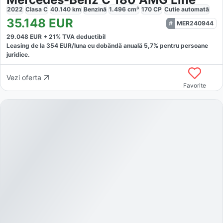
2022
Clasa C
40.140
km
Benzină
1.496
cm³
170
CP
Cutie
automată
35.148
EUR
MER240944
29.048
EUR +
21
% TVA deductibil
Leasing de la
354
EUR/luna
cu dobăndă
anuală
5,7
% pentru persoane
juridice.
Vezi oferta
Favorite