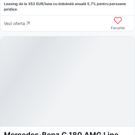
Leasing de la
352
EUR/luna
cu dobăndă
anuală
5,7
% pentru persoane
juridice.
Vezi oferta
Favorite
Mercedes-Benz C 180 AMG Line