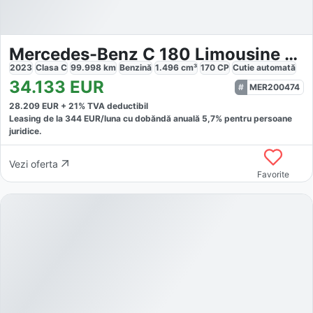
Mercedes-Benz C 180 Limousine AMG Line
2023
Clasa C
99.998
km
Benzină
1.496
cm³
170
CP
Cutie
automată
34.133
EUR
MER200474
28.209
EUR +
21
% TVA deductibil
Leasing de la
344
EUR/luna
cu dobăndă
anuală
5,7
% pentru persoane
juridice.
Vezi oferta
Favorite