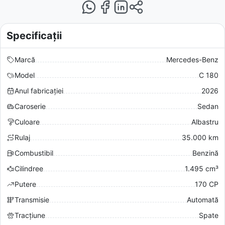
Specificații
Marcă
Mercedes-Benz
Model
C 180
Anul fabricației
2026
Caroserie
Sedan
Culoare
Albastru
Rulaj
35.000 km
Combustibil
Benzină
Cilindree
1.495 cm³
Putere
170 CP
Transmisie
Automată
Tracțiune
Spate