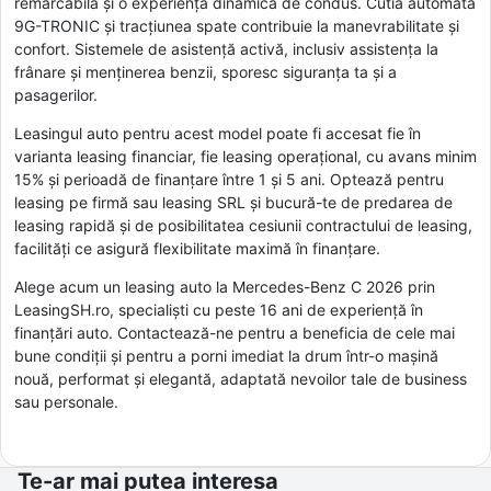
remarcabilă și o experiență dinamică de condus. Cutia automată
9G-TRONIC și tracțiunea spate contribuie la manevrabilitate și
confort. Sistemele de asistență activă, inclusiv assistența la
frânare și menținerea benzii, sporesc siguranța ta și a
pasagerilor.
Leasingul auto pentru acest model poate fi accesat fie în
varianta leasing financiar, fie leasing operațional, cu avans minim
15% și perioadă de finanțare între 1 și 5 ani. Optează pentru
leasing pe firmă sau leasing SRL și bucură-te de predarea de
leasing rapidă și de posibilitatea cesiunii contractului de leasing,
facilități ce asigură flexibilitate maximă în finanțare.
Alege acum un leasing auto la Mercedes-Benz C 2026 prin
LeasingSH.ro, specialiști cu peste 16 ani de experiență în
finanțări auto. Contactează-ne pentru a beneficia de cele mai
bune condiții și pentru a porni imediat la drum într-o mașină
nouă, performat și elegantă, adaptată nevoilor tale de business
sau personale.
Te-ar mai putea interesa