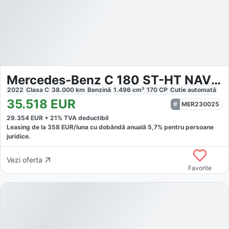
Mercedes-Benz C 180 ST-HT NAVI RWD
2022
Clasa C
38.000
km
Benzină
1.496
cm³
170
CP
Cutie
automată
35.518
EUR
MER230025
29.354
EUR +
21
% TVA deductibil
Leasing de la
358
EUR/luna
cu dobăndă
anuală
5,7
% pentru persoane
juridice.
Vezi oferta
Favorite