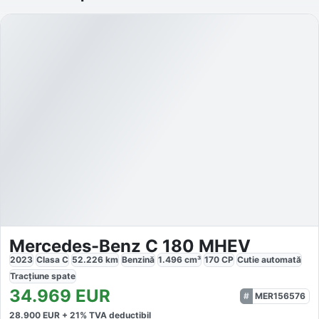
Mercedes-Benz C 180 MHEV
2023
Clasa C
52.226
km
Benzină
1.496
cm³
170
CP
Cutie
automată
Tracțiune
spate
34.969
EUR
MER156576
28.900
EUR +
21
% TVA deductibil