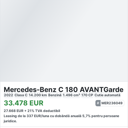
Mercedes-Benz C 180 AVANTGarde
2022
Clasa C
14.200
km
Benzină
1.496
cm³
170
CP
Cutie
automată
33.478
EUR
MER236049
27.668
EUR +
21
% TVA deductibil
Leasing de la
337
EUR/luna
cu dobăndă
anuală
5,7
% pentru persoane
juridice.