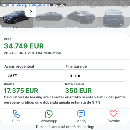
Preț
34.749
EUR
28.718
EUR +
21
% TVA deductibil
Avans procentual
Finanțare pe
50%
5 ani
Avans
Rată lunară
17.375
EUR
350
EUR
Calculatorul de leasing are caracter orientativ și este valabil doar pentru
persoane juridice, cu o dobândă anuală estimată de
5,7
%.
Sună
WhatsApp
Mesaj
Favorite
Distribuie această ofertă
de leasing
: