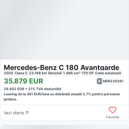
Mercedes-Benz C 180 Avantgarde
2025
Clasa C
23.168
km
Benzină
1.496
cm³
170
CP
Cutie
automată
35.879
EUR
MER230261
29.652
EUR +
21
% TVA deductibil
Leasing de la
361
EUR/luna
cu dobăndă
anuală
5,7
% pentru persoane
juridice.
Vezi oferta
Favorite