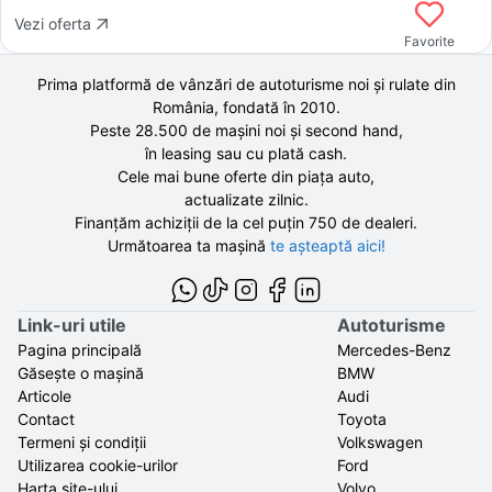
Vezi oferta
Favorite
Prima platformă de vânzări de autoturisme noi și rulate din
România, fondată în
2010
.
Peste 28.500 de
mașini noi și second hand,
în leasing sau cu plată cash.
Cele mai bune oferte din piața auto,
actualizate zilnic.
Finanțăm achiziții de la
cel puțin 750 de
dealeri.
Următoarea ta mașină
te așteaptă aici!
Link-uri utile
Autoturisme
Pagina principală
Mercedes-Benz
Găsește o mașină
BMW
Articole
Audi
Contact
Toyota
Termeni și condiții
Volkswagen
Utilizarea cookie-urilor
Ford
Harta site-ului
Volvo