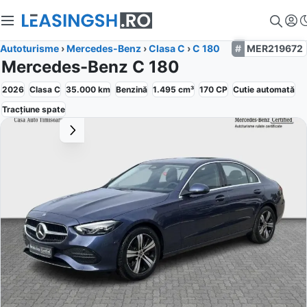
Autoturisme
›
Mercedes-Benz
›
Clasa C
›
C 180
MER219672
Mercedes-Benz C 180
2026
Clasa C
35.000
km
Benzină
1.495
cm³
170
CP
Cutie
automată
Tracțiune
spate