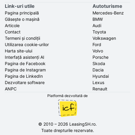
Link-uri utile
Autoturisme
Pagina principală
Mercedes-Benz
Găsește o mașină
BMW
Articole
Audi
Contact
Toyota
Termeni și condiții
Volkswagen
Utilizarea cookie-urilor
Ford
Harta site-ului
Volvo
Interfață asistenți AI
Porsche
Pagina de Facebook
Skoda
Pagina de Instagram
Dacia
Pagina de LinkedIn
Hyundai
Dezvoltare software
Lexus
ANPC
Renault
Platformă dezvoltată de
©
2010
–
2026
LeasingSH.ro
.
Toate drepturile rezervate.