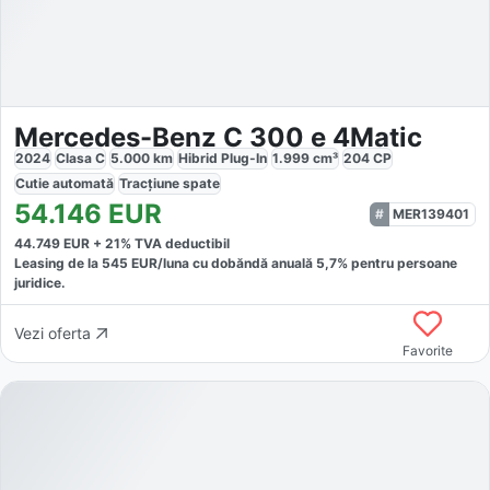
Mercedes-Benz C 300 e 4Matic
2024
Clasa C
5.000
km
Hibrid Plug-In
1.999
cm³
204
CP
Cutie
automată
Tracțiune
spate
54.146
EUR
MER139401
44.749
EUR +
21
% TVA deductibil
Leasing de la
545
EUR/luna
cu dobăndă
anuală
5,7
% pentru persoane
juridice.
Vezi oferta
Favorite