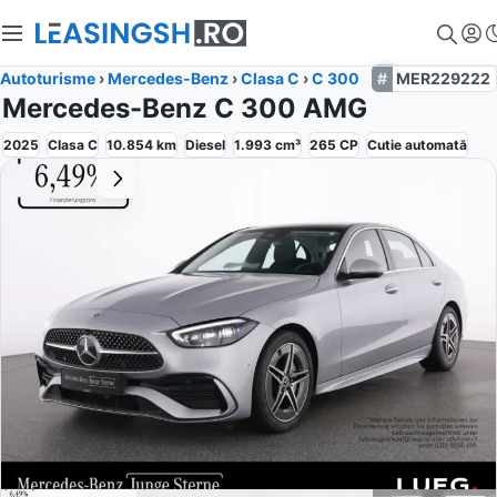
Autoturisme
›
Mercedes-Benz
›
Clasa C
›
C 300
MER229222
Mercedes-Benz C 300 AMG
2025
Clasa C
10.854
km
Diesel
1.993
cm³
265
CP
Cutie
automată