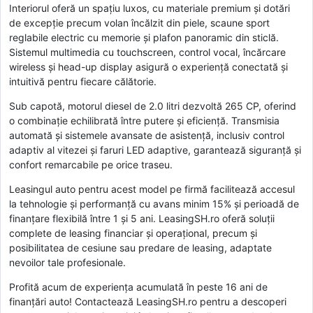
Interiorul oferă un spațiu luxos, cu materiale premium și dotări
de excepție precum volan încălzit din piele, scaune sport
reglabile electric cu memorie și plafon panoramic din sticlă.
Sistemul multimedia cu touchscreen, control vocal, încărcare
wireless și head-up display asigură o experiență conectată și
intuitivă pentru fiecare călătorie.
Sub capotă, motorul diesel de 2.0 litri dezvoltă 265 CP, oferind
o combinație echilibrată între putere și eficiență. Transmisia
automată și sistemele avansate de asistență, inclusiv control
adaptiv al vitezei și faruri LED adaptive, garantează siguranță și
confort remarcabile pe orice traseu.
Leasingul auto pentru acest model pe firmă facilitează accesul
la tehnologie și performanță cu avans minim 15% și perioadă de
finanțare flexibilă între 1 și 5 ani. LeasingSH.ro oferă soluții
complete de leasing financiar și operațional, precum și
posibilitatea de cesiune sau predare de leasing, adaptate
nevoilor tale profesionale.
Profită acum de experiența acumulată în peste 16 ani de
finanțări auto! Contactează LeasingSH.ro pentru a descoperi