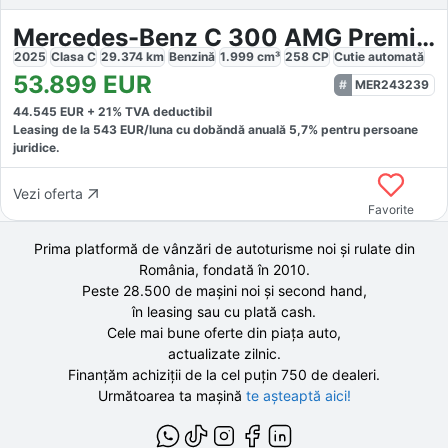
Mercedes-Benz C 300 AMG Premium Plus
2025
Clasa C
29.374
km
Benzină
1.999
cm³
258
CP
Cutie
automată
53.899
EUR
MER243239
44.545
EUR +
21
% TVA deductibil
Leasing de la
543
EUR/luna
cu dobăndă
anuală
5,7
% pentru persoane
juridice.
Vezi oferta
Favorite
Prima platformă de vânzări de autoturisme noi și rulate din
România, fondată în
2010
.
Peste 28.500 de
mașini noi și second hand,
în leasing sau cu plată cash.
Cele mai bune oferte din piața auto,
actualizate zilnic.
Finanțăm achiziții de la
cel puțin 750 de
dealeri.
Următoarea ta mașină
te așteaptă aici!