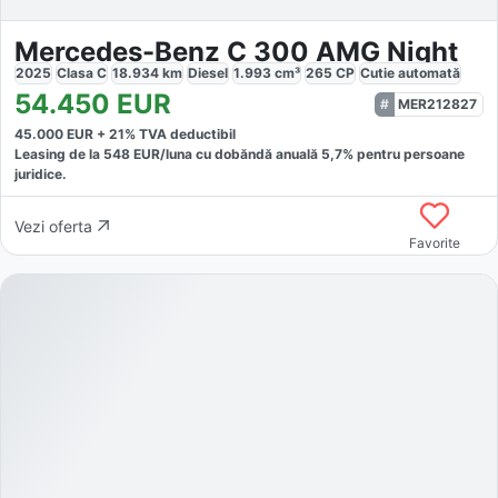
Mercedes-Benz C 300 AMG Night
2025
Clasa C
18.934
km
Diesel
1.993
cm³
265
CP
Cutie
automată
54.450
EUR
MER212827
45.000
EUR +
21
% TVA deductibil
Leasing de la
548
EUR/luna
cu dobăndă
anuală
5,7
% pentru persoane
juridice.
Vezi oferta
Favorite