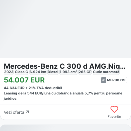
Mercedes-Benz C 300 d AMG,Night,LED,NAVI,HuD,PANO,360°
2023
Clasa C
6.924
km
Diesel
1.993
cm³
265
CP
Cutie
automată
54.007
EUR
MER98719
44.634
EUR +
21
% TVA deductibil
Leasing de la
544
EUR/luna
cu dobăndă
anuală
5,7
% pentru persoane
juridice.
Vezi oferta
Favorite