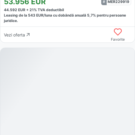
53.956
EUR
MER229919
44.592
EUR +
21
% TVA deductibil
Leasing de la
543
EUR/luna
cu dobăndă
anuală
5,7
% pentru persoane
juridice.
Vezi oferta
Favorite