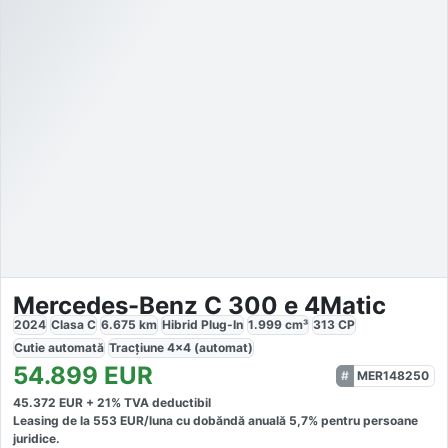
Mercedes-Benz C 300 e 4Matic
2024
Clasa C
6.675
km
Hibrid Plug-In
1.999
cm³
313
CP
Cutie
automată
Tracțiune
4x4 (automat)
54.899
EUR
MER148250
45.372
EUR +
21
% TVA deductibil
Leasing de la
553
EUR/luna
cu dobăndă
anuală
5,7
% pentru persoane
juridice.