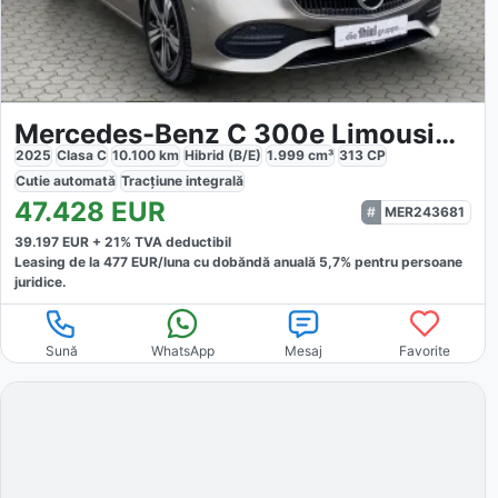
Mercedes-Benz C 300e Limousine 4Matic
2025
Clasa C
10.100
km
Hibrid (B/E)
1.999
cm³
313
CP
Cutie
automată
Tracțiune
integrală
47.428
EUR
MER243681
39.197
EUR +
21
% TVA deductibil
Leasing de la
477
EUR/luna
cu dobăndă
anuală
5,7
% pentru persoane
juridice.
Sună
WhatsApp
Mesaj
Favorite