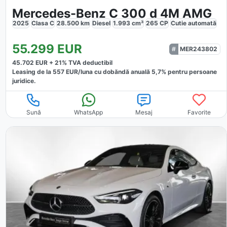
Mercedes-Benz C 300 d 4M AMG
2025
Clasa C
28.500
km
Diesel
1.993
cm³
265
CP
Cutie
automată
55.299
EUR
MER243802
45.702
EUR +
21
% TVA deductibil
Leasing de la
557
EUR/luna
cu dobăndă
anuală
5,7
% pentru persoane
juridice.
Sună
WhatsApp
Mesaj
Favorite