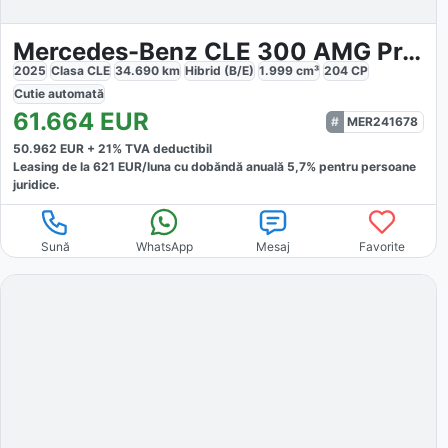
Mercedes-Benz CLE 300 AMG Premium
2025
Clasa CLE
34.690
km
Hibrid (B/E)
1.999
cm³
204
CP
Cutie
automată
61.664
EUR
MER241678
50.962
EUR +
21
% TVA deductibil
Leasing de la
621
EUR/luna
cu dobăndă
anuală
5,7
% pentru persoane
juridice.
Sună
WhatsApp
Mesaj
Favorite