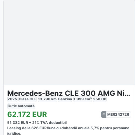
Mercedes-Benz CLE 300 AMG Night Pano
2025
Clasa CLE
13.790
km
Benzină
1.999
cm³
258
CP
Cutie
automată
62.172
EUR
MER242726
51.382
EUR +
21
% TVA deductibil
Leasing de la
626
EUR/luna
cu dobăndă
anuală
5,7
% pentru persoane
juridice.