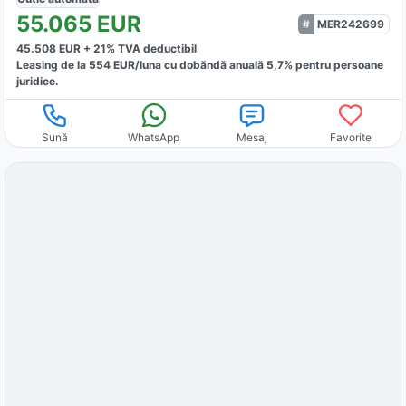
55.065
EUR
MER242699
45.508
EUR +
21
% TVA deductibil
Leasing de la
554
EUR/luna
cu dobăndă
anuală
5,7
% pentru persoane
juridice.
Sună
WhatsApp
Mesaj
Favorite