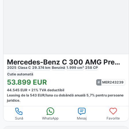
Mercedes-Benz C 300 AMG Premium Plus
2025
Clasa C
29.374
km
Benzină
1.999
cm³
258
CP
Cutie
automată
53.899
EUR
MER243239
44.545
EUR +
21
% TVA deductibil
Leasing de la
543
EUR/luna
cu dobăndă
anuală
5,7
% pentru persoane
juridice.
Sună
WhatsApp
Mesaj
Favorite