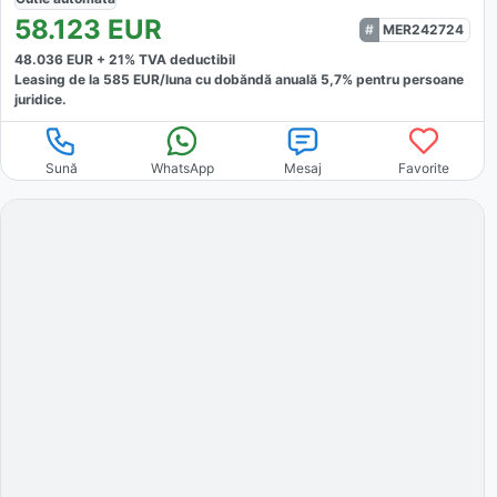
58.123
EUR
MER242724
48.036
EUR +
21
% TVA deductibil
Leasing de la
585
EUR/luna
cu dobăndă
anuală
5,7
% pentru persoane
juridice.
Sună
WhatsApp
Mesaj
Favorite