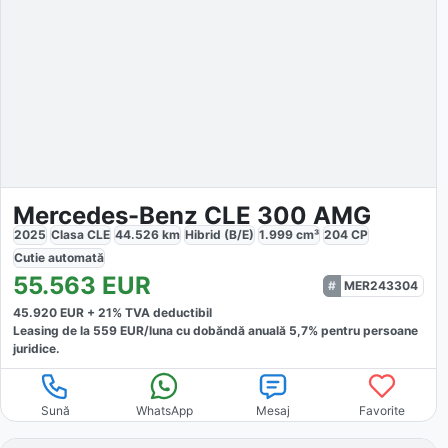
Mercedes-Benz CLE 300 AMG
2025
Clasa CLE
44.526
km
Hibrid (B/E)
1.999
cm³
204
CP
Cutie
automată
55.563
EUR
MER243304
45.920
EUR +
21
% TVA deductibil
Leasing de la
559
EUR/luna
cu dobăndă
anuală
5,7
% pentru persoane
juridice.
Sună
WhatsApp
Mesaj
Favorite