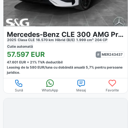
Mercedes-Benz CLE 300 AMG Premium
2025
Clasa CLE
16.570
km
Hibrid (B/E)
1.999
cm³
204
CP
Cutie
automată
57.597
EUR
MER243437
47.601
EUR +
21
% TVA deductibil
Leasing de la
580
EUR/luna
cu dobăndă
anuală
5,7
% pentru persoane
juridice.
Sună
WhatsApp
Mesaj
Favorite