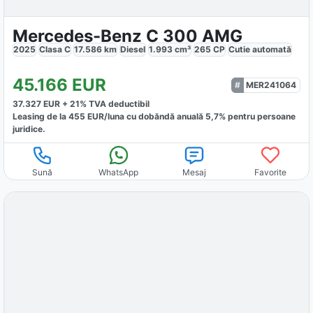
Mercedes-Benz C 300 AMG
2025
Clasa C
17.586
km
Diesel
1.993
cm³
265
CP
Cutie
automată
45.166
EUR
MER241064
37.327
EUR +
21
% TVA deductibil
Leasing de la
455
EUR/luna
cu dobăndă
anuală
5,7
% pentru persoane
juridice.
Sună
WhatsApp
Mesaj
Favorite