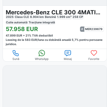
Mercedes-Benz CLE 300 4MATIC AMG
2025
Clasa CLE
6.904
km
Benzină
1.999
cm³
258
CP
Cutie
automată
Tracțiune
integrală
57.958
EUR
MER239679
47.899
EUR +
21
% TVA deductibil
Leasing de la
583
EUR/luna
cu dobăndă
anuală
5,7
% pentru persoane
juridice.
Sună
WhatsApp
Mesaj
Favorite