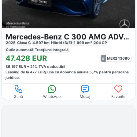
Mercedes-Benz C 300 AMG ADVANCED TOTW
2025
Clasa C
4.597
km
Hibrid (B/E)
1.999
cm³
204
CP
Cutie
automată
Tracțiune
integrală
47.428
EUR
MER243680
39.197
EUR +
21
% TVA deductibil
Leasing de la
477
EUR/luna
cu dobăndă
anuală
5,7
% pentru persoane
juridice.
Sună
WhatsApp
Mesaj
Favorite