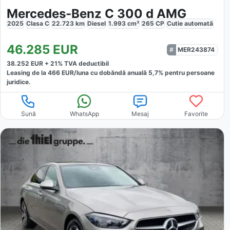
Mercedes-Benz C 300 d AMG
2025
Clasa C
22.723
km
Diesel
1.993
cm³
265
CP
Cutie
automată
46.285
EUR
MER243874
38.252
EUR +
21
% TVA deductibil
Leasing de la
466
EUR/luna
cu dobăndă
anuală
5,7
% pentru persoane
juridice.
Sună
WhatsApp
Mesaj
Favorite