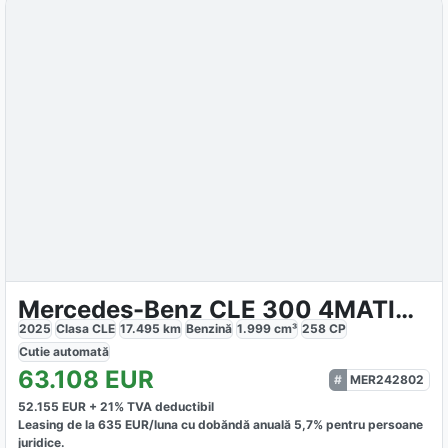
Mercedes-Benz CLE 300 4MATIC NIGHT
2025
Clasa CLE
17.495
km
Benzină
1.999
cm³
258
CP
Cutie
automată
63.108
EUR
MER242802
52.155
EUR +
21
% TVA deductibil
Leasing de la
635
EUR/luna
cu dobăndă
anuală
5,7
% pentru persoane
juridice.