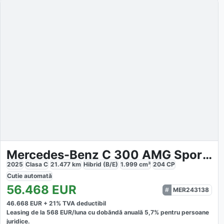
Mercedes-Benz C 300 AMG Sport Premium
2025
Clasa C
21.477
km
Hibrid (B/E)
1.999
cm³
204
CP
Cutie
automată
56.468
EUR
MER243138
46.668
EUR +
21
% TVA deductibil
Leasing de la
568
EUR/luna
cu dobăndă
anuală
5,7
% pentru persoane
juridice.