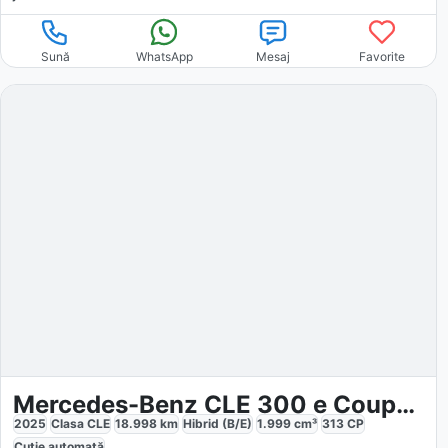
Sună
WhatsApp
Mesaj
Favorite
Mercedes-Benz CLE 300 e Coupé AMG EDITION White AHK
2025
Clasa CLE
18.998
km
Hibrid (B/E)
1.999
cm³
313
CP
Cutie
automată