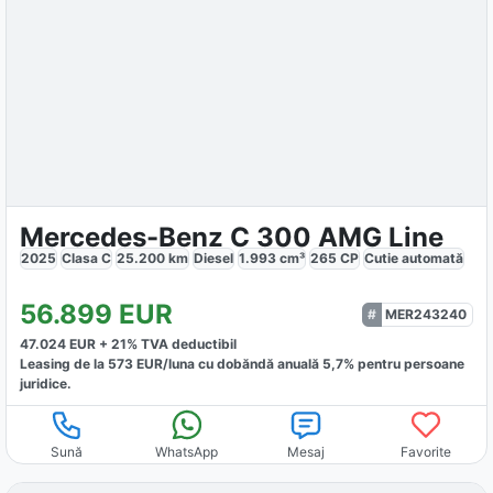
Mercedes-Benz C 300 AMG Line
2025
Clasa C
25.200
km
Diesel
1.993
cm³
265
CP
Cutie
automată
56.899
EUR
MER243240
47.024
EUR +
21
% TVA deductibil
Leasing de la
573
EUR/luna
cu dobăndă
anuală
5,7
% pentru persoane
juridice.
Sună
WhatsApp
Mesaj
Favorite