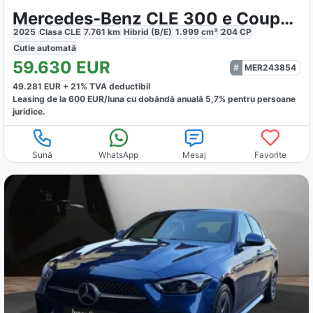
Mercedes-Benz CLE 300 e Coupe AMG
2025
Clasa CLE
7.761
km
Hibrid (B/E)
1.999
cm³
204
CP
Cutie
automată
59.630
EUR
MER243854
49.281
EUR +
21
% TVA deductibil
Leasing de la
600
EUR/luna
cu dobăndă
anuală
5,7
% pentru persoane
juridice.
Sună
WhatsApp
Mesaj
Favorite