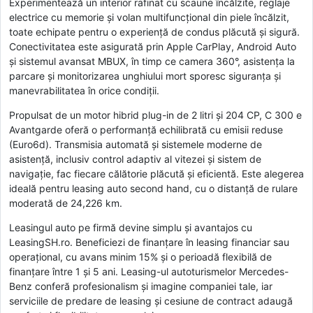
Experimentează un interior rafinat cu scaune încălzite, reglaje
electrice cu memorie și volan multifuncțional din piele încălzit,
toate echipate pentru o experiență de condus plăcută și sigură.
Conectivitatea este asigurată prin Apple CarPlay, Android Auto
și sistemul avansat MBUX, în timp ce camera 360°, asistența la
parcare și monitorizarea unghiului mort sporesc siguranța și
manevrabilitatea în orice condiții.
Propulsat de un motor hibrid plug-in de 2 litri și 204 CP, C 300 e
Avantgarde oferă o performanță echilibrată cu emisii reduse
(Euro6d). Transmisia automată și sistemele moderne de
asistență, inclusiv control adaptiv al vitezei și sistem de
navigație, fac fiecare călătorie plăcută și eficientă. Este alegerea
ideală pentru leasing auto second hand, cu o distanță de rulare
moderată de 24,226 km.
Leasingul auto pe firmă devine simplu și avantajos cu
LeasingSH.ro. Beneficiezi de finanțare în leasing financiar sau
operațional, cu avans minim 15% și o perioadă flexibilă de
finanțare între 1 și 5 ani. Leasing-ul autoturismelor Mercedes-
Benz conferă profesionalism și imagine companiei tale, iar
serviciile de predare de leasing și cesiune de contract adaugă