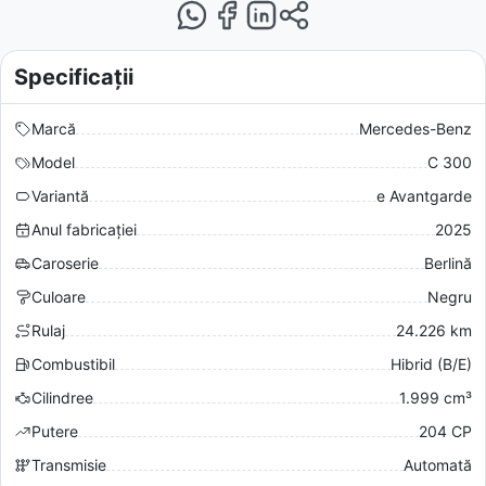
Specificații
Marcă
Mercedes-Benz
Model
C 300
Variantă
e Avantgarde
Anul fabricației
2025
Caroserie
Berlină
Culoare
Negru
Rulaj
24.226 km
Combustibil
Hibrid (B/E)
Cilindree
1.999 cm³
Putere
204 CP
Transmisie
Automată