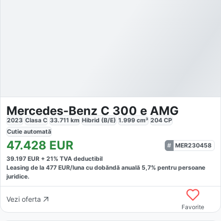
Mercedes-Benz C 300 e AMG
2023
Clasa C
33.711
km
Hibrid (B/E)
1.999
cm³
204
CP
Cutie
automată
47.428
EUR
MER230458
39.197
EUR +
21
% TVA deductibil
Leasing de la
477
EUR/luna
cu dobăndă
anuală
5,7
% pentru persoane
juridice.
Vezi oferta
Favorite