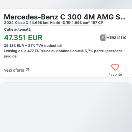
Mercedes-Benz C 300 4M AMG Sport Advanced LED
2024
Clasa C
14.698
km
Hibrid (D/E)
1.993
cm³
197
CP
Cutie
automată
47.351
EUR
MER241110
39.133
EUR +
21
% TVA deductibil
Leasing de la
477
EUR/luna
cu dobăndă
anuală
5,7
% pentru persoane
juridice.
Vezi oferta
Favorite