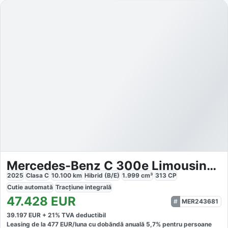
Mercedes-Benz C 300e Limousine 4Matic
2025
Clasa C
10.100
km
Hibrid (B/E)
1.999
cm³
313
CP
Cutie
automată
Tracțiune
integrală
47.428
EUR
MER243681
39.197
EUR +
21
% TVA deductibil
Leasing de la
477
EUR/luna
cu dobăndă
anuală
5,7
% pentru persoane