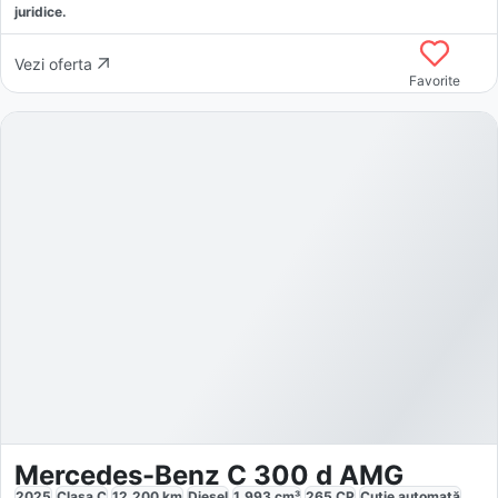
juridice.
Vezi oferta
Favorite
Mercedes-Benz C 300 d AMG
2025
Clasa C
12.200
km
Diesel
1.993
cm³
265
CP
Cutie
automată