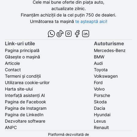
Cele mai bune oferte din piața auto,
actualizate zilnic.
Finanțăm achiziții de la
cel puțin 750 de
dealeri.
Următoarea ta mașină
te așteaptă aici!
Link-uri utile
Autoturisme
Pagina principală
Mercedes-Benz
Găsește o mașină
BMW
Articole
Audi
Contact
Toyota
Termeni și condiții
Volkswagen
Utilizarea cookie-urilor
Ford
Harta site-ului
Volvo
Interfață asistenți AI
Porsche
Pagina de Facebook
Skoda
Pagina de Instagram
Dacia
Pagina de LinkedIn
Hyundai
Dezvoltare software
Lexus
ANPC
Renault
Platformă dezvoltată de