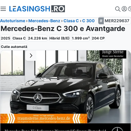
Autoturisme
›
Mercedes-Benz
›
Clasa C
›
C 300
MER229637
Mercedes-Benz C 300 e Avantgarde
2025
Clasa C
24.226
km
Hibrid (B/E)
1.999
cm³
204
CP
Cutie
automată