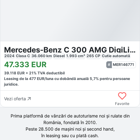
Mercedes-Benz C 300 AMG DigiLight WinterPak
2024
Clasa C
36.060
km
Diesel
1.993
cm³
265
CP
Cutie
automată
47.333
EUR
MER146771
39.118
EUR +
21
% TVA deductibil
Leasing de la
477
EUR/luna
cu dobăndă
anuală
5,7
% pentru persoane
juridice.
Vezi oferta
Favorite
Prima platformă de vânzări de autoturisme noi și rulate din
România, fondată în
2010
.
Peste 28.500 de
mașini noi și second hand,
în leasing sau cu plată cash.