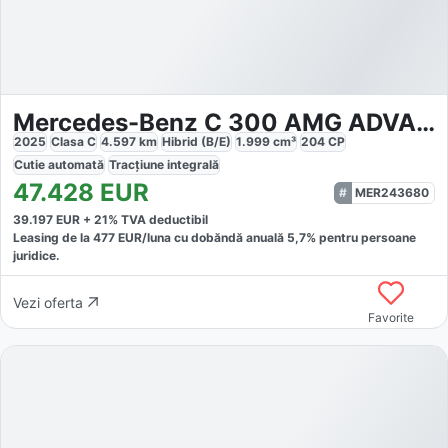
Mercedes-Benz C 300 AMG ADVANCED TOTW
2025
Clasa C
4.597
km
Hibrid (B/E)
1.999
cm³
204
CP
Cutie
automată
Tracțiune
integrală
47.428
EUR
MER243680
39.197
EUR +
21
% TVA deductibil
Leasing de la
477
EUR/luna
cu dobăndă
anuală
5,7
% pentru persoane
juridice.
Vezi oferta
Favorite