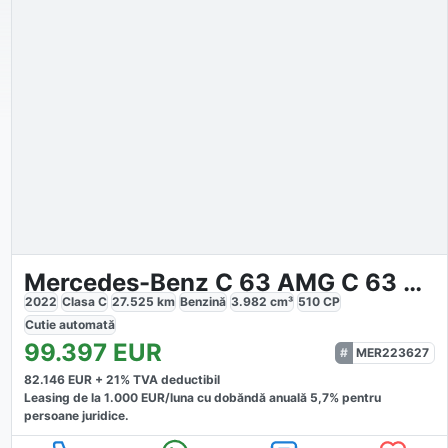
Mercedes-Benz C 63 AMG C 63 S Cabriolet FINAL EDITION
2022
Clasa C
27.525
km
Benzină
3.982
cm³
510
CP
Cutie
automată
99.397
EUR
MER223627
82.146
EUR +
21
% TVA deductibil
Leasing de la
1.000
EUR/luna
cu dobăndă
anuală
5,7
% pentru
persoane juridice.