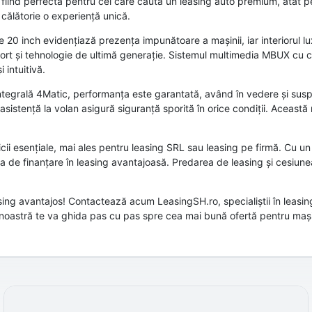
 fiind perfectă pentru cei care caută un leasing auto premium, atât p
 călătorie o experiență unică.
 20 inch evidențiază prezența impunătoare a mașinii, iar interiorul lu
ort și tehnologie de ultimă generație. Sistemul multimedia MBUX cu 
 intuitivă.
integrală 4Matic, performanța este garantată, având în vedere și su
sistență la volan asigură siguranță sporită în orice condiții. Această
cii esențiale, mai ales pentru leasing SRL sau leasing pe firmă. Cu u
icia de finanțare în leasing avantajoasă. Predarea de leasing și cesiun
asing avantajos! Contactează acum LeasingSH.ro, specialiștii în leasi
noastră te va ghida pas cu pas spre cea mai bună ofertă pentru mașin