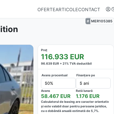
OFERTE
ARTICOLE
CONTACT
MER105385
ition
Preț
116.933
EUR
96.639
EUR +
21
% TVA deductibil
Avans procentual
Finanțare pe
Autentifică-te
50%
5 ani
Nu ai oferte favorite
Avans
Rată lunară
58.467
EUR
1.176
EUR
Calculatorul de leasing are caracter orientativ
și este valabil doar pentru persoane juridice,
cu o dobândă anuală estimată de
5,7
%.