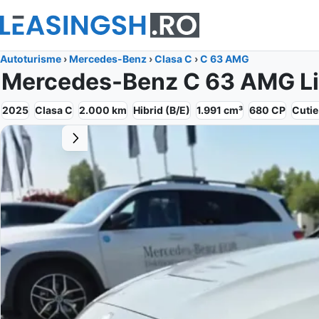
Autoturisme
›
Mercedes-Benz
›
Clasa C
›
C 63 AMG
Mercedes-Benz C 63 AMG Lim
2025
Clasa C
2.000
km
Hibrid (B/E)
1.991
cm³
680
CP
Cuti