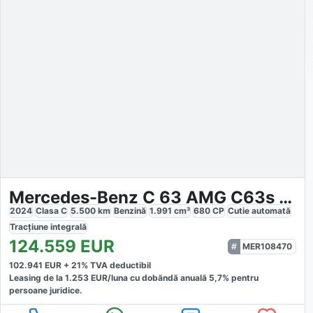
Mercedes-Benz C 63 AMG C63s AMG 4MATIC+
2024
Clasa C
5.500
km
Benzină
1.991
cm³
680
CP
Cutie
automată
Tracțiune
integrală
124.559
EUR
MER108470
102.941
EUR +
21
% TVA deductibil
Leasing de la
1.253
EUR/luna
cu dobăndă
anuală
5,7
% pentru
persoane juridice.