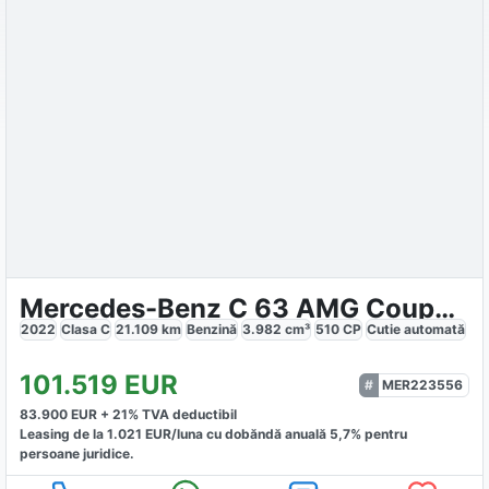
Mercedes-Benz C 63 AMG Coupé S Final Edition
2022
Clasa C
21.109
km
Benzină
3.982
cm³
510
CP
Cutie
automată
101.519
EUR
MER223556
83.900
EUR +
21
% TVA deductibil
Leasing de la
1.021
EUR/luna
cu dobăndă
anuală
5,7
% pentru
persoane juridice.