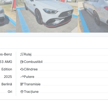
es-Benz
Rulaj
63 AMG
Combustibil
 Edition
Cilindree
2025
Putere
Berlină
Transmisie
Gri
Tracțiune