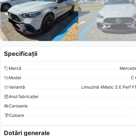
Specificații
Marcă
Merced
Model
C 
Variantă
Limuzină 4Matic S E Perf F1
Anul fabricației
Caroserie
Culoare
Dotări generale