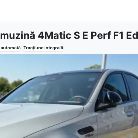
uzină 4Matic S E Perf F1 Ed
e
automată
Tracțiune
integrală