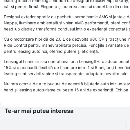
leasing îmbină tehnologia hibridă cu designul exclusiv Alpine Gray,
cât și pentru firmă. Eleganța și puterea acestui model fac din orice
Designul exterior sportiv cu pachetul aerodinamic AMG și jantele de
Nappa, iluminare ambientală și volan AMG performanță, oferă conf
head-up display transformă condusul într-o experiență conectată și
Cu o motorizare hibridă de 2.0 L ce dezvoltă 680 CP și tracțiune 
Ride Control pentru manevrabilitate precisă. Funcțiile avansate de a
pentru leasing auto noi, oferind putere și eficiență.
Leasingul financiar sau operațional prin LeasingSH.ro aduce benefi
15% și o perioadă flexibilă de finanțare între 1 și 5 ani, poți benef
leasing sunt servicii rapide și transparente, adaptate nevoilor tale.
Nu rata ocazia de a te bucura de această bijuterie auto într-un le
hand și leasing autoturisme cu peste 15 ani de experiență. Echipa 
Te-ar mai putea interesa