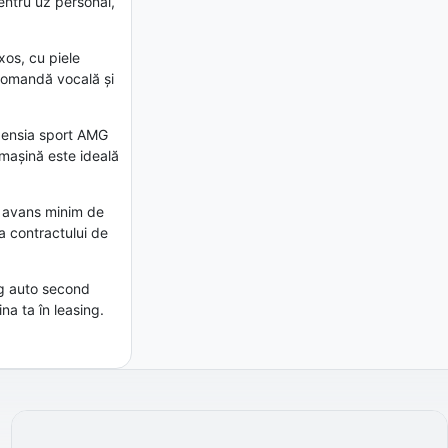
entru uz personal,
xos, cu piele
comandă vocală și
spensia sport AMG
 mașină este ideală
n avans minim de
ea contractului de
ng auto second
a ta în leasing.