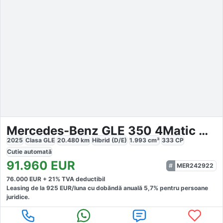
Mercedes-Benz GLE 350 4Matic Coupe AMG
2025
Clasa GLE
20.480
km
Hibrid (D/E)
1.993
cm³
333
CP
Cutie
automată
91.960
EUR
MER242922
76.000
EUR +
21
% TVA deductibil
Leasing de la
925
EUR/luna
cu dobăndă
anuală
5,7
% pentru persoane
juridice.