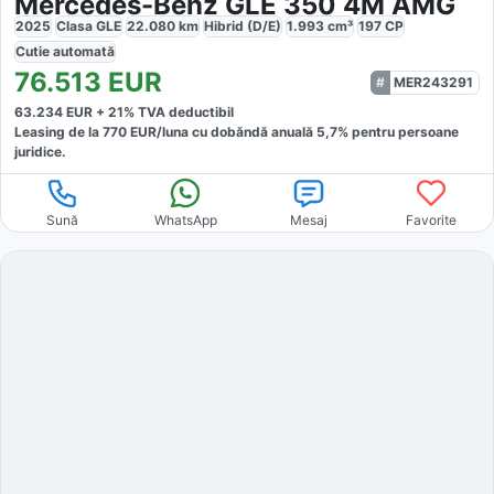
Mercedes-Benz GLE 350 4M AMG
2025
Clasa GLE
22.080
km
Hibrid (D/E)
1.993
cm³
197
CP
Cutie
automată
76.513
EUR
MER243291
63.234
EUR +
21
% TVA deductibil
Leasing de la
770
EUR/luna
cu dobăndă
anuală
5,7
% pentru persoane
juridice.
Sună
WhatsApp
Mesaj
Favorite