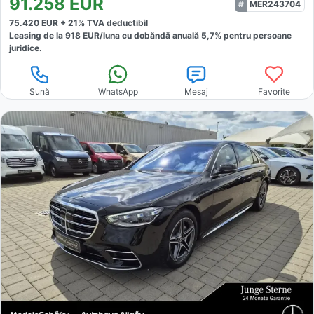
91.258
EUR
MER243704
75.420
EUR +
21
% TVA deductibil
Leasing de la
918
EUR/luna
cu dobăndă
anuală
5,7
% pentru persoane
juridice.
Sună
WhatsApp
Mesaj
Favorite