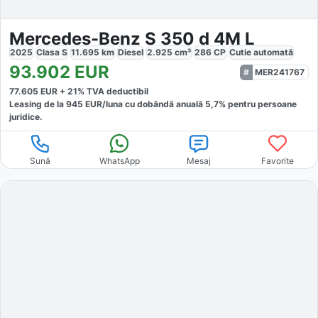
Mercedes-Benz S 350 d 4M L
2025
Clasa S
11.695
km
Diesel
2.925
cm³
286
CP
Cutie
automată
93.902
EUR
MER241767
77.605
EUR +
21
% TVA deductibil
Leasing de la
945
EUR/luna
cu dobăndă
anuală
5,7
% pentru persoane
juridice.
Sună
WhatsApp
Mesaj
Favorite