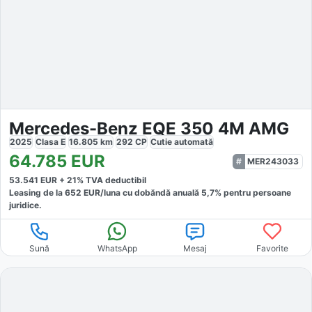
Mercedes-Benz EQE 350 4M AMG
2025
Clasa E
16.805
km
292
CP
Cutie
automată
64.785
EUR
MER243033
53.541
EUR +
21
% TVA deductibil
Leasing de la
652
EUR/luna
cu dobăndă
anuală
5,7
% pentru persoane
juridice.
Sună
WhatsApp
Mesaj
Favorite