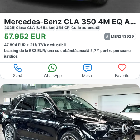
Mercedes-Benz CLA 350 4M EQ AMG-Sport
2025
Clasa CLA
3.654
km
354
CP
Cutie
automată
57.952
EUR
MER243929
47.894
EUR +
21
% TVA deductibil
Leasing de la
583
EUR/luna
cu dobăndă
anuală
5,7
% pentru persoane
juridice.
Sună
WhatsApp
Mesaj
Favorite