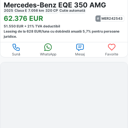
Mercedes-Benz EQE 350 AMG
2025
Clasa E
7.056
km
320
CP
Cutie
automată
62.376
EUR
MER242543
51.550
EUR +
21
% TVA deductibil
Leasing de la
628
EUR/luna
cu dobăndă
anuală
5,7
% pentru persoane
juridice.
Sună
WhatsApp
Mesaj
Favorite