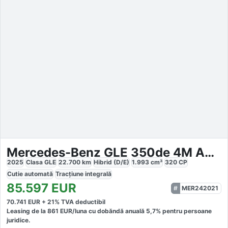
Mercedes-Benz GLE 350de 4M AMG
2025
Clasa GLE
22.700
km
Hibrid (D/E)
1.993
cm³
320
CP
Cutie
automată
Tracțiune
integrală
85.597
EUR
MER242021
70.741
EUR +
21
% TVA deductibil
Leasing de la
861
EUR/luna
cu dobăndă
anuală
5,7
% pentru persoane
juridice.