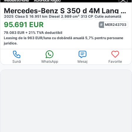
Mercedes-Benz S 350 d 4M Lang AMG
2025
Clasa S
16.951
km
Diesel
2.989
cm³
313
CP
Cutie
automată
95.691
EUR
MER243703
79.083
EUR +
21
% TVA deductibil
Leasing de la
963
EUR/luna
cu dobăndă
anuală
5,7
% pentru persoane
juridice.
Sună
WhatsApp
Mesaj
Favorite