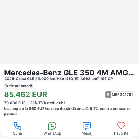
Mercedes-Benz GLE 350 4M AMG-Plus PANO-SHD 22
2025
Clasa GLE
15.000
km
Hibrid (D/E)
1.993
cm³
197
CP
Cutie
automată
85.462
EUR
MER241761
70.630
EUR +
21
% TVA deductibil
Leasing de la
860
EUR/luna
cu dobăndă
anuală
5,7
% pentru persoane
juridice.
Sună
WhatsApp
Mesaj
Favorite