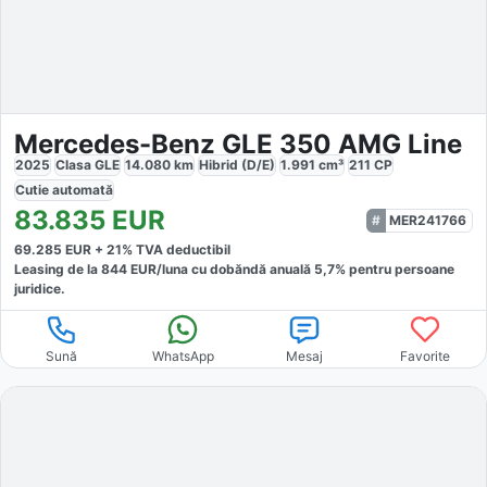
Mercedes-Benz GLE 350 AMG Line
2025
Clasa GLE
14.080
km
Hibrid (D/E)
1.991
cm³
211
CP
Cutie
automată
83.835
EUR
MER241766
69.285
EUR +
21
% TVA deductibil
Leasing de la
844
EUR/luna
cu dobăndă
anuală
5,7
% pentru persoane
juridice.
Sună
WhatsApp
Mesaj
Favorite