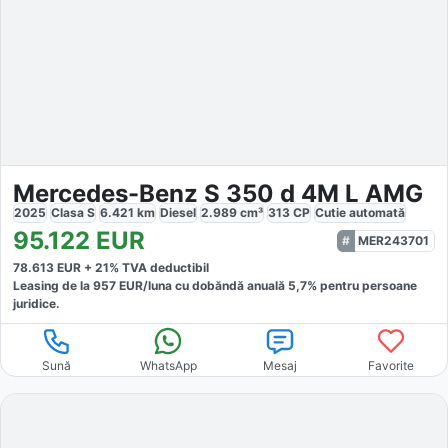
Mercedes-Benz S 350 d 4M L AMG
2025
Clasa S
6.421
km
Diesel
2.989
cm³
313
CP
Cutie
automată
95.122
EUR
MER243701
78.613
EUR +
21
% TVA deductibil
Leasing de la
957
EUR/luna
cu dobăndă
anuală
5,7
% pentru persoane
juridice.
Sună
WhatsApp
Mesaj
Favorite