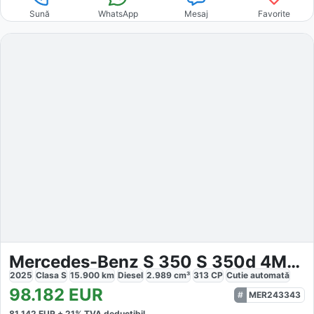
Sună
WhatsApp
Mesaj
Favorite
Mercedes-Benz S 350 S 350d 4MATIC L AMG
2025
Clasa S
15.900
km
Diesel
2.989
cm³
313
CP
Cutie
automată
98.182
EUR
MER243343
81.142
EUR +
21
% TVA deductibil