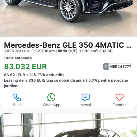
Mercedes-Benz GLE 350 4MATIC AMG
2025
Clasa GLE
22.700
km
Hibrid (D/E)
1.993
cm³
333
CP
Cutie
automată
83.032
EUR
MER243777
68.621
EUR +
21
% TVA deductibil
Leasing de la
836
EUR/luna
cu dobăndă
anuală
5,7
% pentru persoane
juridice.
Sună
WhatsApp
Mesaj
Favorite