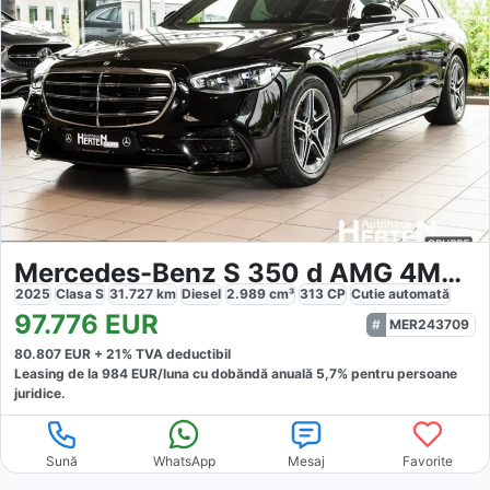
Mercedes-Benz S 350 d AMG 4Matic
2025
Clasa S
31.727
km
Diesel
2.989
cm³
313
CP
Cutie
automată
97.776
EUR
MER243709
80.807
EUR +
21
% TVA deductibil
Leasing de la
984
EUR/luna
cu dobăndă
anuală
5,7
% pentru persoane
juridice.
Sună
WhatsApp
Mesaj
Favorite