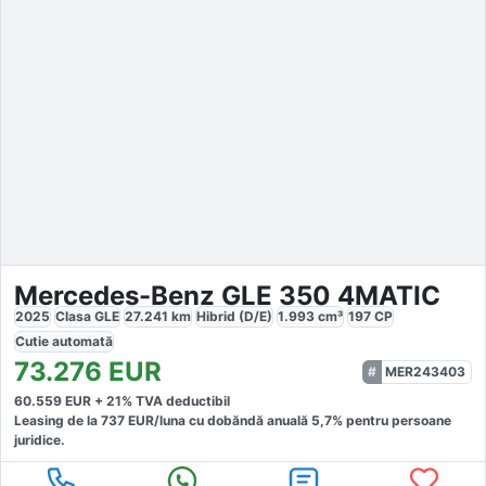
Mercedes-Benz GLE 350 4MATIC
2025
Clasa GLE
27.241
km
Hibrid (D/E)
1.993
cm³
197
CP
Cutie
automată
73.276
EUR
MER243403
60.559
EUR +
21
% TVA deductibil
Leasing de la
737
EUR/luna
cu dobăndă
anuală
5,7
% pentru persoane
juridice.