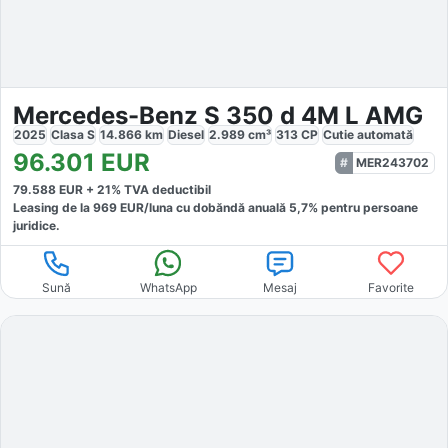
Mercedes-Benz S 350 d 4M L AMG
2025
Clasa S
14.866
km
Diesel
2.989
cm³
313
CP
Cutie
automată
96.301
EUR
MER243702
79.588
EUR +
21
% TVA deductibil
Leasing de la
969
EUR/luna
cu dobăndă
anuală
5,7
% pentru persoane
juridice.
Sună
WhatsApp
Mesaj
Favorite