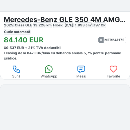
Mercedes-Benz GLE 350 4M AMG Premium
2025
Clasa GLE
13.228
km
Hibrid (D/E)
1.993
cm³
197
CP
Cutie
automată
84.140
EUR
MER241172
69.537
EUR +
21
% TVA deductibil
Leasing de la
847
EUR/luna
cu dobăndă
anuală
5,7
% pentru persoane
juridice.
Sună
WhatsApp
Mesaj
Favorite