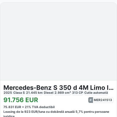
Mercedes-Benz S 350 d 4M Limo lang AMG AR HUD DRIVE
2025
Clasa S
21.445
km
Diesel
2.989
cm³
313
CP
Cutie
automată
91.756
EUR
MER241513
75.831
EUR +
21
% TVA deductibil
Leasing de la
923
EUR/luna
cu dobăndă
anuală
5,7
% pentru persoane
juridice.