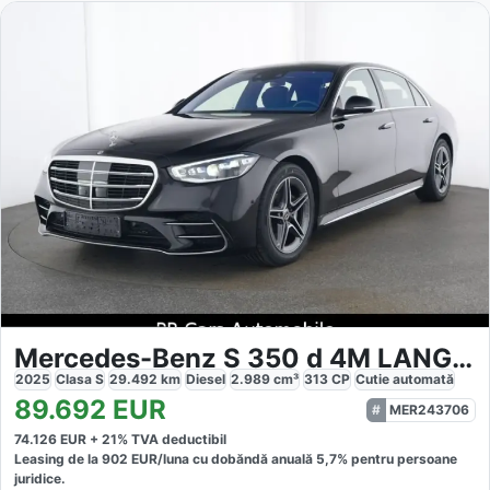
Mercedes-Benz S 350 d 4M LANG AMG
2025
Clasa S
29.492
km
Diesel
2.989
cm³
313
CP
Cutie
automată
89.692
EUR
MER243706
74.126
EUR +
21
% TVA deductibil
Leasing de la
902
EUR/luna
cu dobăndă
anuală
5,7
% pentru persoane
juridice.