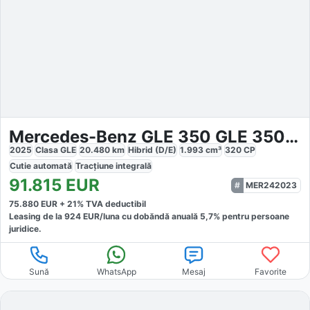
Mercedes-Benz GLE 350 GLE 350de 4M AMG Coupe
2025
Clasa GLE
20.480
km
Hibrid (D/E)
1.993
cm³
320
CP
Cutie
automată
Tracțiune
integrală
91.815
EUR
MER242023
75.880
EUR +
21
% TVA deductibil
Leasing de la
924
EUR/luna
cu dobăndă
anuală
5,7
% pentru persoane
juridice.
Sună
WhatsApp
Mesaj
Favorite