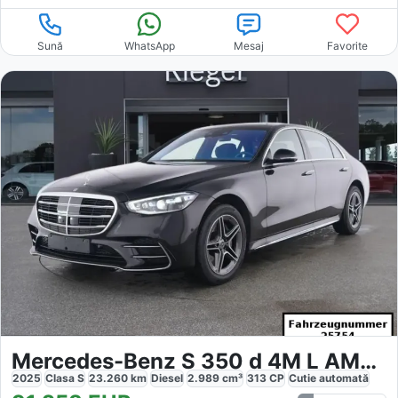
Sună
WhatsApp
Mesaj
Favorite
Mercedes-Benz S 350 d 4M L AMG Chauffeur Fond Ent.
2025
Clasa S
23.260
km
Diesel
2.989
cm³
313
CP
Cutie
automată