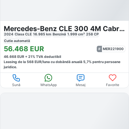
Mercedes-Benz CLE 300 4M Cabrio AMG-Sport
2024
Clasa CLE
16.985
km
Benzină
1.999
cm³
258
CP
Cutie
automată
56.468
EUR
MER221900
46.668
EUR +
21
% TVA deductibil
Leasing de la
568
EUR/luna
cu dobăndă
anuală
5,7
% pentru persoane
juridice.
Sună
WhatsApp
Mesaj
Favorite