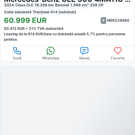
2024
Clasa CLE
16.208
km
Benzină
1.999
cm³
258
CP
Cutie
automată
Tracțiune
4x4 (automat)
60.999
EUR
MER226860
50.412
EUR +
21
% TVA deductibil
Leasing de la
614
EUR/luna
cu dobăndă
anuală
5,7
% pentru persoane
juridice.
Sună
WhatsApp
Mesaj
Favorite