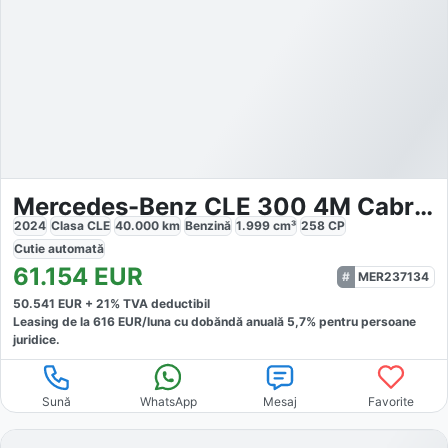
Mercedes-Benz CLE 300 4M Cabrio AMG
2024
Clasa CLE
40.000
km
Benzină
1.999
cm³
258
CP
Cutie
automată
61.154
EUR
MER237134
50.541
EUR +
21
% TVA deductibil
Leasing de la
616
EUR/luna
cu dobăndă
anuală
5,7
% pentru persoane
juridice.
Sună
WhatsApp
Mesaj
Favorite