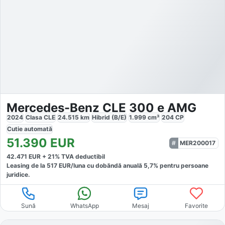
Mercedes-Benz CLE 300 e AMG
2024
Clasa CLE
24.515
km
Hibrid (B/E)
1.999
cm³
204
CP
Cutie
automată
51.390
EUR
MER200017
42.471
EUR +
21
% TVA deductibil
Leasing de la
517
EUR/luna
cu dobăndă
anuală
5,7
% pentru persoane
juridice.
Sună
WhatsApp
Mesaj
Favorite