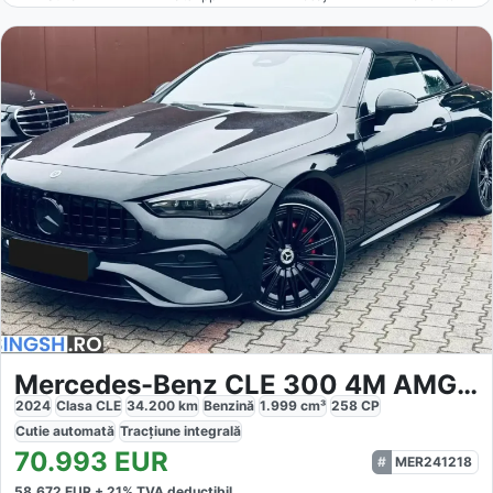
Mercedes-Benz CLE 300 4M AMG Cabrio
2024
Clasa CLE
34.200
km
Benzină
1.999
cm³
258
CP
Cutie
automată
Tracțiune
integrală
70.993
EUR
MER241218
58.672
EUR +
21
% TVA deductibil