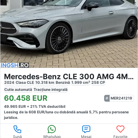
Mercedes-Benz CLE 300 AMG 4Matic Night
2024
Clasa CLE
10.318
km
Benzină
1.999
cm³
258
CP
Cutie
automată
Tracțiune
integrală
60.458
EUR
MER241219
49.965
EUR +
21
% TVA deductibil
Leasing de la
608
EUR/luna
cu dobăndă
anuală
5,7
% pentru persoane
juridice.
Sună
WhatsApp
Mesaj
Favorite