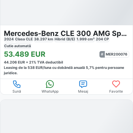
Mercedes-Benz CLE 300 AMG Sport Premium Distr Pano
2024
Clasa CLE
38.297
km
Hibrid (B/E)
1.999
cm³
204
CP
Cutie
automată
53.489
EUR
MER200076
44.206
EUR +
21
% TVA deductibil
Leasing de la
538
EUR/luna
cu dobăndă
anuală
5,7
% pentru persoane
juridice.
Sună
WhatsApp
Mesaj
Favorite