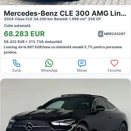
Mercedes-Benz CLE 300 AMG Line Premium Plus
2024
Clasa CLE
34.200
km
Benzină
1.999
cm³
258
CP
Cutie
automată
68.283
EUR
MER243287
56.432
EUR +
21
% TVA deductibil
Leasing de la
687
EUR/luna
cu dobăndă
anuală
5,7
% pentru persoane
juridice.
Sună
WhatsApp
Mesaj
Favorite