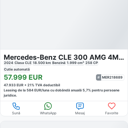
Mercedes-Benz CLE 300 AMG 4M Coupé
2024
Clasa CLE
18.500
km
Benzină
1.999
cm³
258
CP
Cutie
automată
57.999
EUR
MER218689
47.933
EUR +
21
% TVA deductibil
Leasing de la
584
EUR/luna
cu dobăndă
anuală
5,7
% pentru persoane
juridice.
Sună
WhatsApp
Mesaj
Favorite