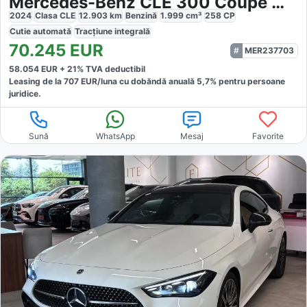
Mercedes-Benz CLE 300 Coupe Mild Hybrid 4Matic AMG Line
2024
Clasa CLE
12.903
km
Benzină
1.999
cm³
258
CP
Cutie
automată
Tracțiune
integrală
70.245
EUR
MER237703
58.054
EUR +
21
% TVA deductibil
Leasing de la
707
EUR/luna
cu dobăndă
anuală
5,7
% pentru persoane
juridice.
Sună
WhatsApp
Mesaj
Favorite