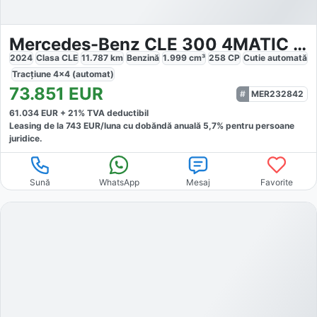
Mercedes-Benz CLE 300 4MATIC 9G-TRONIC Edition AMG Line
2024
Clasa CLE
11.787
km
Benzină
1.999
cm³
258
CP
Cutie
automată
Tracțiune
4x4 (automat)
73.851
EUR
MER232842
61.034
EUR +
21
% TVA deductibil
Leasing de la
743
EUR/luna
cu dobăndă
anuală
5,7
% pentru persoane
juridice.
Sună
WhatsApp
Mesaj
Favorite