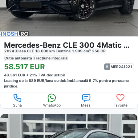
Mercedes-Benz CLE 300 4Matic AMG
2024
Clasa CLE
18.000
km
Benzină
1.999
cm³
258
CP
Cutie
automată
Tracțiune
integrală
58.517
EUR
MER241221
48.361
EUR +
21
% TVA deductibil
Leasing de la
589
EUR/luna
cu dobăndă
anuală
5,7
% pentru persoane
juridice.
Sună
WhatsApp
Mesaj
Favorite