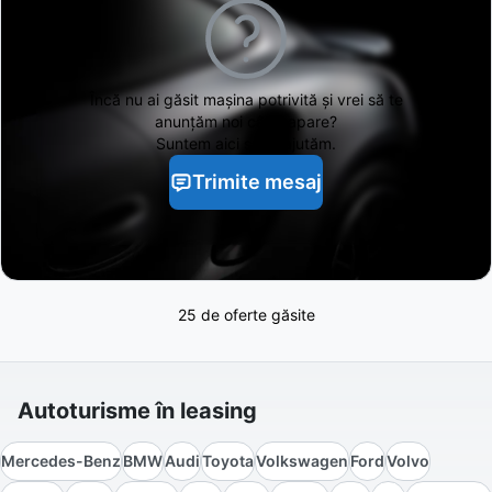
Încă nu ai găsit
mașina potrivită și vrei să te
anunțăm noi când apare?
Suntem aici să te ajutăm.
Trimite mesaj
25 de oferte găsite
Autoturisme în leasing
Mercedes-Benz
BMW
Audi
Toyota
Volkswagen
Ford
Volvo