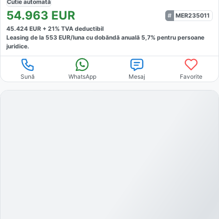
Cutie
automată
54.963
EUR
MER235011
45.424
EUR +
21
% TVA deductibil
Leasing de la
553
EUR/luna
cu dobăndă
anuală
5,7
% pentru persoane
juridice.
Sună
WhatsApp
Mesaj
Favorite