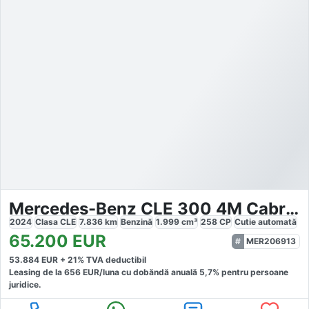
Mercedes-Benz CLE 300 4M Cabrio AMG
2024
Clasa CLE
7.836
km
Benzină
1.999
cm³
258
CP
Cutie
automată
65.200
EUR
MER206913
53.884
EUR +
21
% TVA deductibil
Leasing de la
656
EUR/luna
cu dobăndă
anuală
5,7
% pentru persoane
juridice.