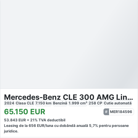
Mercedes-Benz CLE 300 AMG Line Advanced Plus
2024
Clasa CLE
7.150
km
Benzină
1.999
cm³
258
CP
Cutie
automată
65.150
EUR
MER184596
53.843
EUR +
21
% TVA deductibil
Leasing de la
656
EUR/luna
cu dobăndă
anuală
5,7
% pentru persoane
juridice.