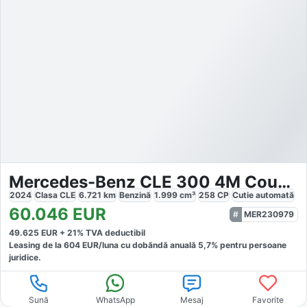
Mercedes-Benz CLE 300 4M Coupé AMG
2024
Clasa CLE
6.721
km
Benzină
1.999
cm³
258
CP
Cutie
automată
60.046
EUR
MER230979
49.625
EUR +
21
% TVA deductibil
Leasing de la
604
EUR/luna
cu dobăndă
anuală
5,7
% pentru persoane
juridice.
Sună
WhatsApp
Mesaj
Favorite