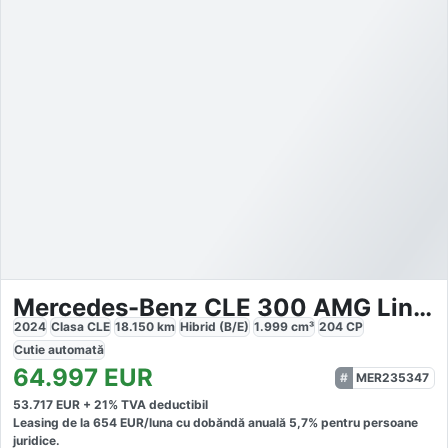
Mercedes-Benz CLE 300 AMG Line PHEV
2024
Clasa CLE
18.150
km
Hibrid (B/E)
1.999
cm³
204
CP
Cutie
automată
64.997
EUR
MER235347
53.717
EUR +
21
% TVA deductibil
Leasing de la
654
EUR/luna
cu dobăndă
anuală
5,7
% pentru persoane
juridice.