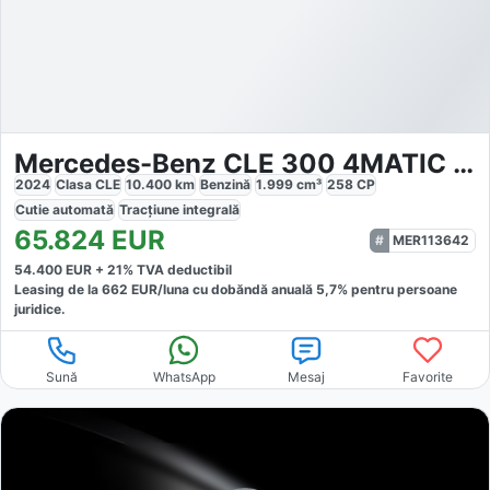
Mercedes-Benz CLE 300 4MATIC AMG
2024
Clasa CLE
10.400
km
Benzină
1.999
cm³
258
CP
Cutie
automată
Tracțiune
integrală
65.824
EUR
MER113642
54.400
EUR +
21
% TVA deductibil
Leasing de la
662
EUR/luna
cu dobăndă
anuală
5,7
% pentru persoane
juridice.
Sună
WhatsApp
Mesaj
Favorite