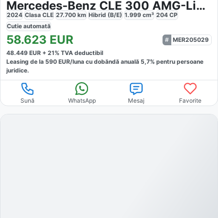
Mercedes-Benz CLE 300 AMG-Line Premium
2024
Clasa CLE
27.700
km
Hibrid (B/E)
1.999
cm³
204
CP
Cutie
automată
58.623
EUR
MER205029
48.449
EUR +
21
% TVA deductibil
Leasing de la
590
EUR/luna
cu dobăndă
anuală
5,7
% pentru persoane
juridice.
Sună
WhatsApp
Mesaj
Favorite