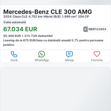
Mercedes-Benz CLE 300 AMG
2024
Clasa CLE
4.752
km
Hibrid (B/E)
1.999
cm³
204
CP
Cutie
automată
67.034
EUR
MER122603
55.400
EUR +
21
% TVA deductibil
Leasing de la
675
EUR/luna
cu dobăndă
anuală
5,7
% pentru persoane
juridice.
Sună
WhatsApp
Mesaj
Favorite