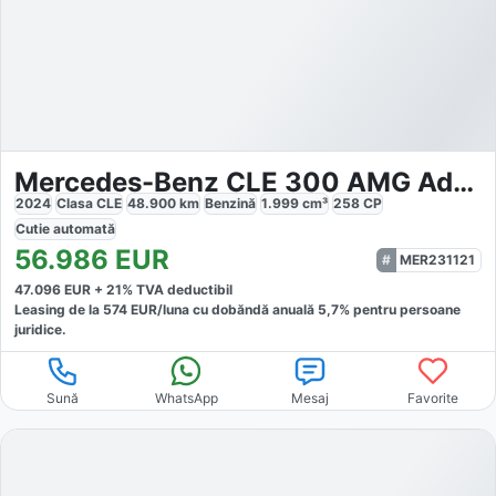
Mercedes-Benz CLE 300 AMG AdvPlus
2024
Clasa CLE
48.900
km
Benzină
1.999
cm³
258
CP
Cutie
automată
56.986
EUR
MER231121
47.096
EUR +
21
% TVA deductibil
Leasing de la
574
EUR/luna
cu dobăndă
anuală
5,7
% pentru persoane
juridice.
Sună
WhatsApp
Mesaj
Favorite