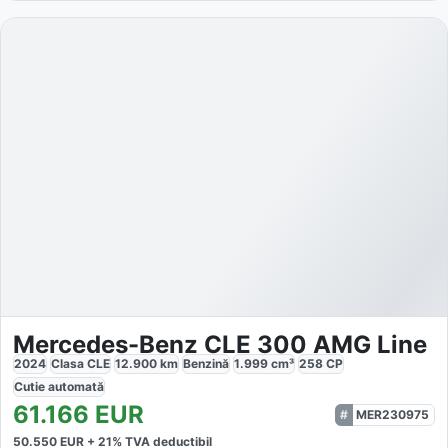
Mercedes-Benz CLE 300 AMG Line
2024
Clasa CLE
12.900
km
Benzină
1.999
cm³
258
CP
Cutie
automată
61.166
EUR
MER230975
50.550
EUR +
21
% TVA deductibil