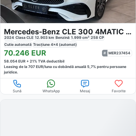
Mercedes-Benz CLE 300 4MATIC 9G-TRONIC AMG Line
2024
Clasa CLE
12.903
km
Benzină
1.999
cm³
258
CP
Cutie
automată
Tracțiune
4x4 (automat)
70.246
EUR
MER237454
58.054
EUR +
21
% TVA deductibil
Leasing de la
707
EUR/luna
cu dobăndă
anuală
5,7
% pentru persoane
juridice.
Sună
WhatsApp
Mesaj
Favorite