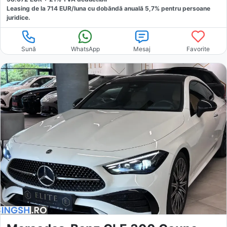
Leasing de la
714
EUR/luna
cu dobăndă
anuală
5,7
% pentru persoane
juridice.
Sună
WhatsApp
Mesaj
Favorite