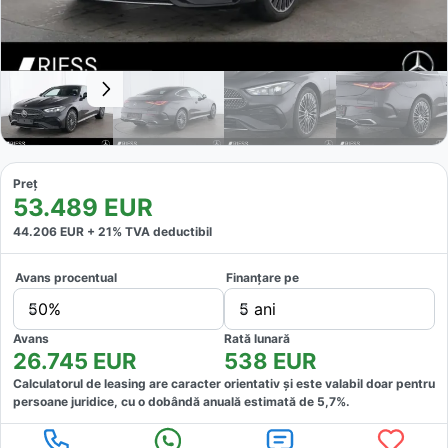
Preț
53.489
EUR
44.206
EUR +
21
% TVA deductibil
Avans procentual
Finanțare pe
50%
5 ani
Avans
Rată lunară
26.745
EUR
538
EUR
Calculatorul de leasing are caracter orientativ și este valabil doar pentru
persoane juridice, cu o dobândă anuală estimată de
5,7
%.