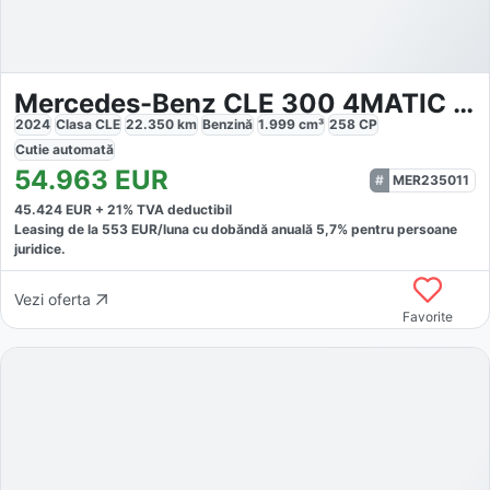
Mercedes-Benz CLE 300 4MATIC AMG Premium
2024
Clasa CLE
22.350
km
Benzină
1.999
cm³
258
CP
Cutie
automată
54.963
EUR
MER235011
45.424
EUR +
21
% TVA deductibil
Leasing de la
553
EUR/luna
cu dobăndă
anuală
5,7
% pentru persoane
juridice.
Vezi oferta
Favorite