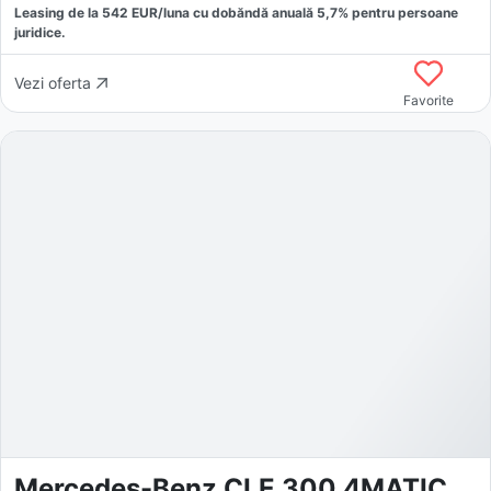
Leasing de la
542
EUR/luna
cu dobăndă
anuală
5,7
% pentru persoane
juridice.
Vezi oferta
Favorite
Mercedes-Benz CLE 300 4MATIC AMG Line