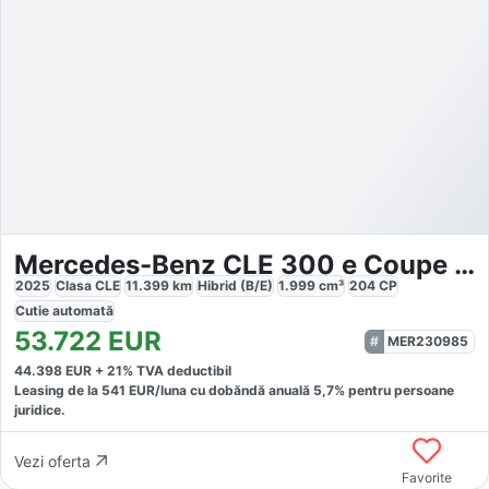
Mercedes-Benz CLE 300 e Coupe AMG
2025
Clasa CLE
11.399
km
Hibrid (B/E)
1.999
cm³
204
CP
Cutie
automată
53.722
EUR
MER230985
44.398
EUR +
21
% TVA deductibil
Leasing de la
541
EUR/luna
cu dobăndă
anuală
5,7
% pentru persoane
juridice.
Vezi oferta
Favorite