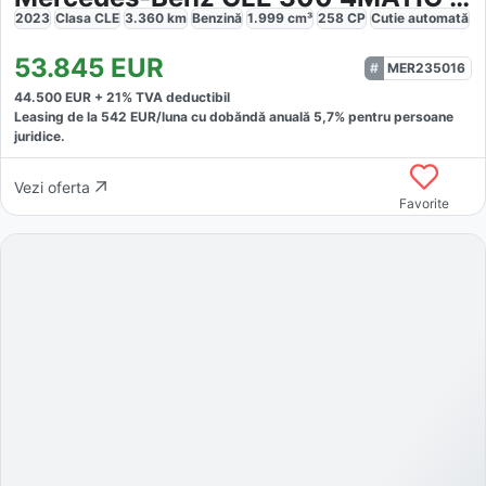
2023
Clasa CLE
3.360
km
Benzină
1.999
cm³
258
CP
Cutie
automată
53.845
EUR
MER235016
44.500
EUR +
21
% TVA deductibil
Leasing de la
542
EUR/luna
cu dobăndă
anuală
5,7
% pentru persoane
juridice.
Vezi oferta
Favorite