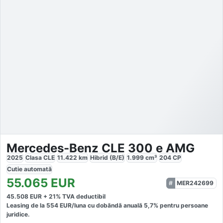
Mercedes-Benz CLE 300 e AMG
2025
Clasa CLE
11.422
km
Hibrid (B/E)
1.999
cm³
204
CP
Cutie
automată
55.065
EUR
MER242699
45.508
EUR +
21
% TVA deductibil
Leasing de la
554
EUR/luna
cu dobăndă
anuală
5,7
% pentru persoane
juridice.