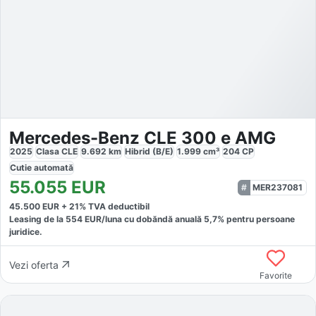
Mercedes-Benz CLE 300 e AMG
2025
Clasa CLE
9.692
km
Hibrid (B/E)
1.999
cm³
204
CP
Cutie
automată
55.055
EUR
MER237081
45.500
EUR +
21
% TVA deductibil
Leasing de la
554
EUR/luna
cu dobăndă
anuală
5,7
% pentru persoane
juridice.
Vezi oferta
Favorite