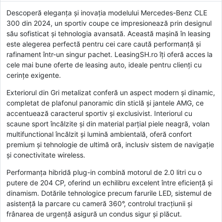
Descoperă eleganța și inovația modelului Mercedes-Benz CLE
300 din 2024, un sportiv coupe ce impresionează prin designul
său sofisticat și tehnologia avansată. Această mașină în leasing
este alegerea perfectă pentru cei care caută performanță și
rafinament într-un singur pachet. LeasingSH.ro îți oferă acces la
cele mai bune oferte de leasing auto, ideale pentru clienți cu
cerințe exigente.
Exteriorul din Gri metalizat conferă un aspect modern și dinamic,
completat de plafonul panoramic din sticlă și jantele AMG, ce
accentuează caracterul sportiv și exclusivist. Interiorul cu
scaune sport încălzite și din material parțial piele neagră, volan
multifunctional încălzit și lumină ambientală, oferă confort
premium și tehnologie de ultimă oră, inclusiv sistem de navigație
și conectivitate wireless.
Performanța hibridă plug-in combină motorul de 2.0 litri cu o
putere de 204 CP, oferind un echilibru excelent între eficiență și
dinamism. Dotările tehnologice precum farurile LED, sistemul de
asistență la parcare cu cameră 360°, controlul tracțiunii și
frânarea de urgență asigură un condus sigur și plăcut.