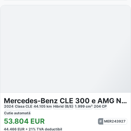
Mercedes-Benz CLE 300 e AMG NIGHT PANO AHK BURMESTER MEMORY
2024
Clasa CLE
44.105
km
Hibrid (B/E)
1.999
cm³
204
CP
Cutie
automată
53.804
EUR
MER243927
44.466
EUR +
21
% TVA deductibil