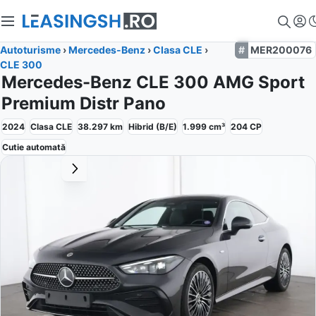
Autoturisme
›
Mercedes-Benz
›
Clasa CLE
›
MER200076
CLE 300
Mercedes-Benz CLE 300 AMG Sport
Premium Distr Pano
2024
Clasa CLE
38.297
km
Hibrid (B/E)
1.999
cm³
204
CP
Cutie
automată