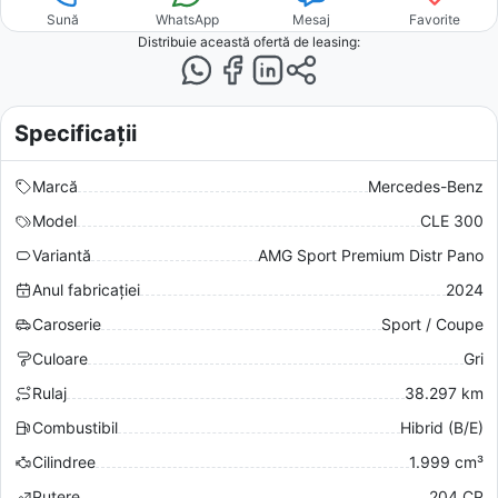
Sună
WhatsApp
Mesaj
Favorite
Distribuie această ofertă
de leasing
:
Specificații
Marcă
Mercedes-Benz
Model
CLE 300
Variantă
AMG Sport Premium Distr Pano
Anul fabricației
2024
Caroserie
Sport / Coupe
Culoare
Gri
Rulaj
38.297 km
Combustibil
Hibrid (B/E)
Cilindree
1.999 cm³
Putere
204 CP