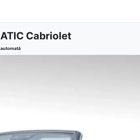
TIC Cabriolet
e
automată