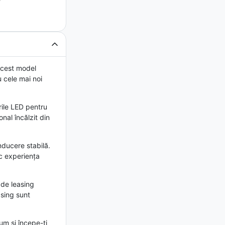
Acest model
u cele mai noi
urile LED pentru
nal încălzit din
ducere stabilă.
sc experiența
 de leasing
asing sunt
um și începe-ți