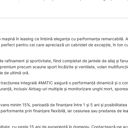
așină în leasing ce îmbină eleganța cu performanța remarcabilă. 
, perfect pentru cei care apreciază un cabriolet de excepție, în ton c
 rafinament și sportivitate, fiind completat de jantele de aliaj și far
ri premium precum scaune sport încălzite și ventilate, volan multifuncțio
ie de ultimă oră.
tracțiunea integrală 4MATIC asigură o performanță dinamică și o con
ranță, inclusiv Airbag-uri multiple și monitorizare unghi mort, spore
ans minim 15%, perioadă de finanțare între 1 și 5 ani și posibilitatea
 performante prin finanțare flexibilă, iar cesiunea sau predarea de le
alitate, cu peste 15 ani de experiență în domeniu. Contactează-ne ac