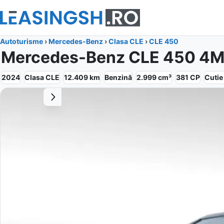
Autoturisme
›
Mercedes-Benz
›
Clasa CLE
›
CLE 450
Mercedes-Benz CLE 450 4MA
2024
Clasa CLE
12.409
km
Benzină
2.999
cm³
381
CP
Cuti