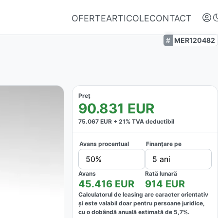
OFERTE
ARTICOLE
CONTACT
MER120482
Preț
90.831
EUR
75.067
EUR +
21
% TVA deductibil
Avans procentual
Finanțare pe
Autentifică-te
50%
5 ani
Nu ai oferte favorite
Avans
Rată lunară
45.416
EUR
914
EUR
Calculatorul de leasing are caracter orientativ
și este valabil doar pentru persoane juridice,
cu o dobândă anuală estimată de
5,7
%.