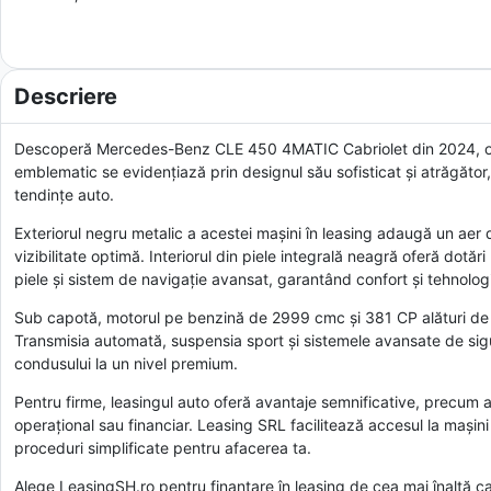
Descriere
Descoperă Mercedes-Benz CLE 450 4MATIC Cabriolet din 2024, o m
emblematic se evidențiază prin designul său sofisticat și atrăgător
tendințe auto.
Exteriorul negru metalic a acestei mașini în leasing adaugă un aer de
vizibilitate optimă. Interiorul din piele integrală neagră oferă dotă
piele și sistem de navigație avansat, garantând confort și tehnolog
Sub capotă, motorul pe benzină de 2999 cmc și 381 CP alături de 
Transmisia automată, suspensia sport și sistemele avansate de sigu
condusului la un nivel premium.
Pentru firme, leasingul auto oferă avantaje semnificative, precum av
operațional sau financiar. Leasing SRL facilitează accesul la mașini
proceduri simplificate pentru afacerea ta.
Alege LeasingSH.ro pentru finanțare în leasing de cea mai înaltă c