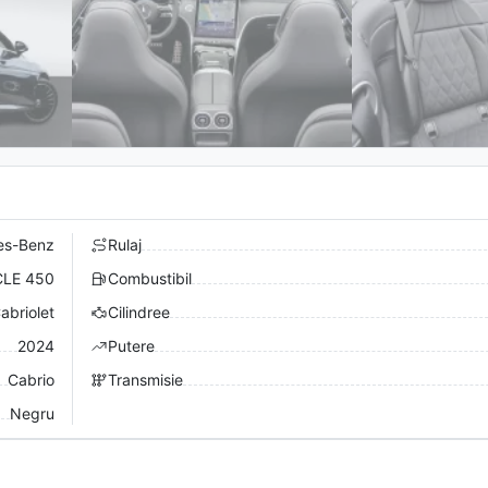
es-Benz
Rulaj
CLE 450
Combustibil
briolet
Cilindree
2024
Putere
Cabrio
Transmisie
Negru