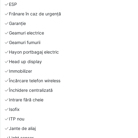
ESP
Frânare în caz de urgență
Garanție
Geamuri electrice
Geamuri fumurii
Hayon portbagaj electric
Head up display
Immobilizer
Încărcare telefon wireless
Închidere centralizată
Intrare fără cheie
Isofix
ITP nou
Jante de aliaj
Light sensor