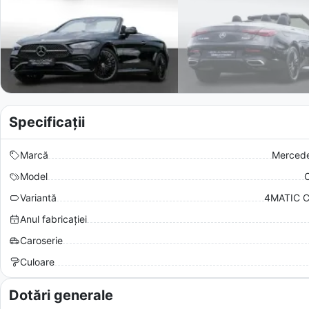
Specificații
Marcă
Merced
Model
Variantă
4MATIC Ca
Anul fabricației
Caroserie
Culoare
Dotări generale