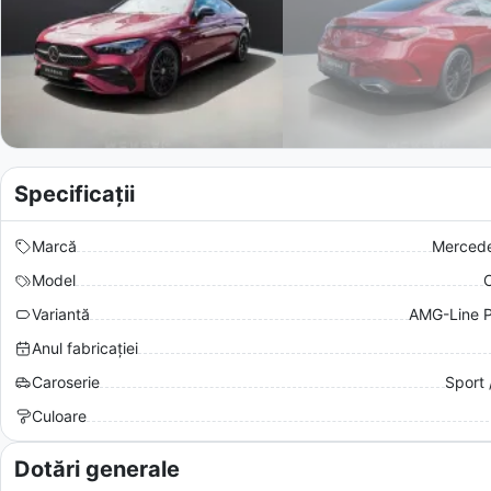
Specificații
Marcă
Merced
Model
Variantă
AMG-Line 
Anul fabricației
Caroserie
Sport 
Culoare
Dotări generale