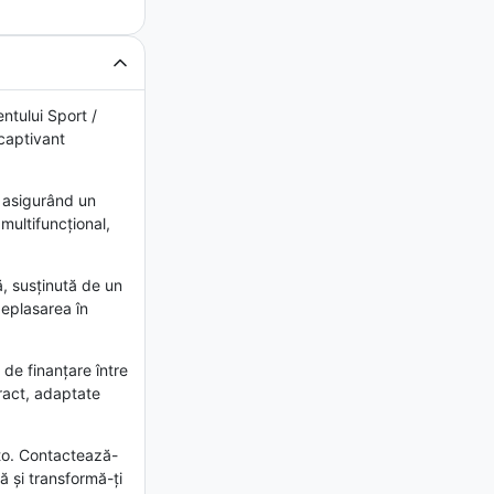
tului Sport /
 captivant
, asigurând un
multifuncțional,
, susținută de un
deplasarea în
de finanțare între
tract, adaptate
uto. Contactează-
ă și transformă-ți