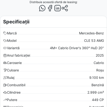
Distribuie această ofertă
de leasing
:
Specificații
Marcă
Mercedes-Benz
Model
CLE 53 AMG
Variantă
4M+ Cabrio Driver's 360° HuD 20"
Anul fabricației
2025
Caroserie
Cabrio
Culoare
Roșu
Rulaj
9.100 km
Combustibil
Benzină
Cilindree
2.999 cm³
Putere
449 CP