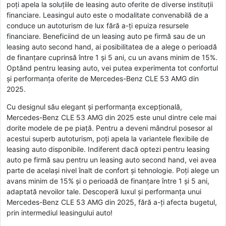
poți apela la soluțiile de leasing auto oferite de diverse instituții
financiare. Leasingul auto este o modalitate convenabilă de a
conduce un autoturism de lux fără a-ți epuiza resursele
financiare. Beneficiind de un leasing auto pe firmă sau de un
leasing auto second hand, ai posibilitatea de a alege o perioadă
de finanțare cuprinsă între 1 și 5 ani, cu un avans minim de 15%.
Optând pentru leasing auto, vei putea experimenta tot confortul
și performanța oferite de Mercedes-Benz CLE 53 AMG din
2025.
Cu designul său elegant și performanța excepțională,
Mercedes-Benz CLE 53 AMG din 2025 este unul dintre cele mai
dorite modele de pe piață. Pentru a deveni mândrul posesor al
acestui superb autoturism, poți apela la variantele flexibile de
leasing auto disponibile. Indiferent dacă optezi pentru leasing
auto pe firmă sau pentru un leasing auto second hand, vei avea
parte de același nivel înalt de confort și tehnologie. Poți alege un
avans minim de 15% și o perioadă de finanțare între 1 și 5 ani,
adaptată nevoilor tale. Descoperă luxul și performanța unui
Mercedes-Benz CLE 53 AMG din 2025, fără a-ți afecta bugetul,
prin intermediul leasingului auto!