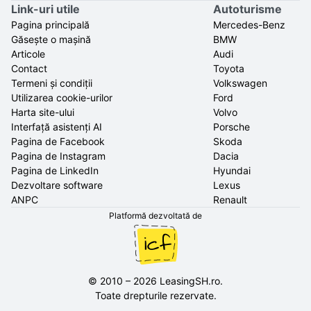
Link-uri utile
Autoturisme
Pagina principală
Mercedes-Benz
Găsește o mașină
BMW
Articole
Audi
Contact
Toyota
Termeni și condiții
Volkswagen
Utilizarea cookie-urilor
Ford
Harta site-ului
Volvo
Interfață asistenți AI
Porsche
Pagina de Facebook
Skoda
Pagina de Instagram
Dacia
Pagina de LinkedIn
Hyundai
Dezvoltare software
Lexus
ANPC
Renault
Platformă dezvoltată de
©
2010
–
2026
LeasingSH.ro
.
Toate drepturile rezervate.