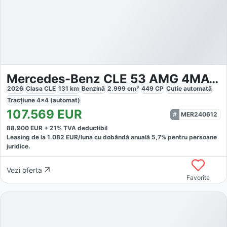
Mercedes-Benz CLE 53 AMG 4MATIC
2026
Clasa CLE
131
km
Benzină
2.999
cm³
449
CP
Cutie
automată
Tracțiune
4x4 (automat)
107.569
EUR
MER240612
88.900
EUR +
21
% TVA deductibil
Leasing de la
1.082
EUR/luna
cu dobăndă
anuală
5,7
% pentru persoane
juridice.
Vezi oferta
Favorite