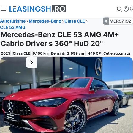
Autoturisme
›
Mercedes-Benz
›
Clasa CLE
›
MER97192
CLE 53 AMG
Mercedes-Benz CLE 53 AMG 4M+
Cabrio Driver's 360° HuD 20"
2025
Clasa CLE
9.100
km
Benzină
2.999
cm³
449
CP
Cutie
automată