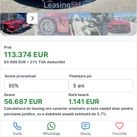
Preț
113.374
EUR
93.698
EUR +
21
% TVA deductibil
Avans procentual
Finanțare pe
50%
5 ani
Avans
Rată lunară
56.687
EUR
1.141
EUR
Calculatorul de leasing are caracter orientativ și este valabil doar pentru
persoane juridice, cu o dobândă anuală estimată de
5,7
%.
Sună
WhatsApp
Mesaj
Favorite