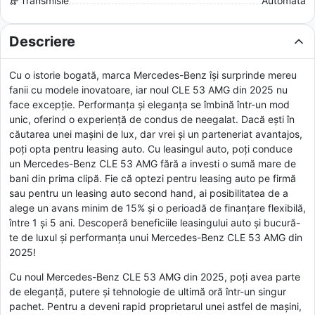
Transmisie
Automată
Descriere
Cu o istorie bogată, marca Mercedes-Benz își surprinde mereu
fanii cu modele inovatoare, iar noul CLE 53 AMG din 2025 nu
face excepție. Performanța și eleganța se îmbină într-un mod
unic, oferind o experiență de condus de neegalat. Dacă ești în
căutarea unei mașini de lux, dar vrei și un parteneriat avantajos,
poți opta pentru leasing auto. Cu leasingul auto, poți conduce
un Mercedes-Benz CLE 53 AMG fără a investi o sumă mare de
bani din prima clipă. Fie că optezi pentru leasing auto pe firmă
sau pentru un leasing auto second hand, ai posibilitatea de a
alege un avans minim de 15% și o perioadă de finanțare flexibilă,
între 1 și 5 ani. Descoperă beneficiile leasingului auto și bucură-
te de luxul și performanța unui Mercedes-Benz CLE 53 AMG din
2025!
Cu noul Mercedes-Benz CLE 53 AMG din 2025, poți avea parte
de eleganță, putere și tehnologie de ultimă oră într-un singur
pachet. Pentru a deveni rapid proprietarul unei astfel de mașini,