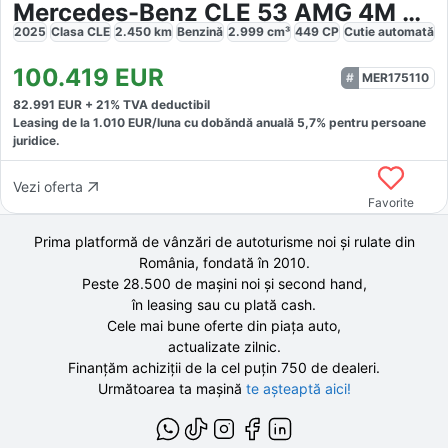
Mercedes-Benz CLE 53 AMG 4M Premium Plus
2025
Clasa CLE
2.450
km
Benzină
2.999
cm³
449
CP
Cutie
automată
100.419
EUR
MER175110
82.991
EUR +
21
% TVA deductibil
Leasing de la
1.010
EUR/luna
cu dobăndă
anuală
5,7
% pentru persoane
juridice.
Vezi oferta
Favorite
Prima platformă de vânzări de autoturisme noi și rulate din
România, fondată în
2010
.
Peste 28.500 de
mașini noi și second hand,
în leasing sau cu plată cash.
Cele mai bune oferte din piața auto,
actualizate zilnic.
Finanțăm achiziții de la
cel puțin 750 de
dealeri.
Următoarea ta mașină
te așteaptă aici!