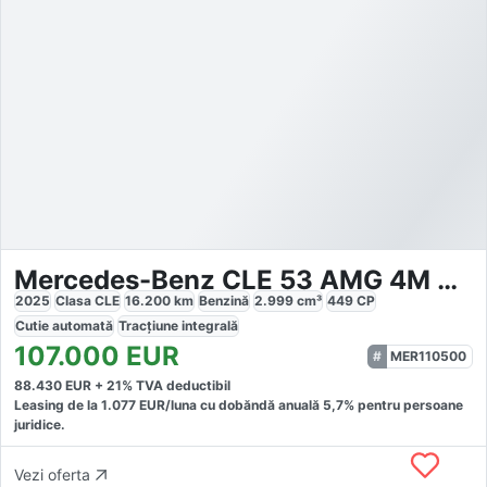
Mercedes-Benz CLE 53 AMG 4M Coupé AMG Multicontour
2025
Clasa CLE
16.200
km
Benzină
2.999
cm³
449
CP
Cutie
automată
Tracțiune
integrală
107.000
EUR
MER110500
88.430
EUR +
21
% TVA deductibil
Leasing de la
1.077
EUR/luna
cu dobăndă
anuală
5,7
% pentru persoane
juridice.
Vezi oferta