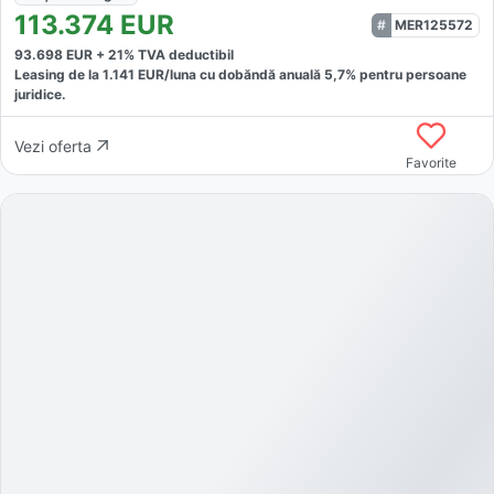
113.374
EUR
MER125572
93.698
EUR +
21
% TVA deductibil
Leasing de la
1.141
EUR/luna
cu dobăndă
anuală
5,7
% pentru persoane
juridice.
Vezi oferta
Favorite