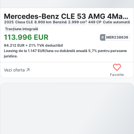
Mercedes-Benz CLE 53 AMG 4Matic Premium Plus
2025
Clasa CLE
8.900
km
Benzină
2.999
cm³
449
CP
Cutie
automată
Tracțiune
integrală
113.996
EUR
MER238636
94.212
EUR +
21
% TVA deductibil
Leasing de la
1.147
EUR/luna
cu dobăndă
anuală
5,7
% pentru persoane
juridice.
Vezi oferta
Favorite