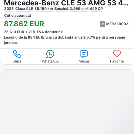
Mercedes-Benz CLE 53 AMG 53 4MATIC Cabriolet
2025
Clasa CLE
35.150
km
Benzină
2.999
cm³
449
CP
Cutie
automată
87.862
EUR
MER239002
72.613
EUR +
21
% TVA deductibil
Leasing de la
884
EUR/luna
cu dobăndă
anuală
5,7
% pentru persoane
juridice.
Sună
WhatsApp
Mesaj
Favorite