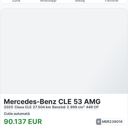
Sună
WhatsApp
Mesaj
Favorite
Mercedes-Benz CLE 53 AMG
2025
Clasa CLE
27.504
km
Benzină
2.999
cm³
449
CP
Cutie
automată
90.137
EUR
MER239016