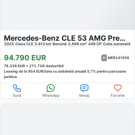
Mercedes-Benz CLE 53 AMG Premium
2025
Clasa CLE
5.813
km
Benzină
2.999
cm³
449
CP
Cutie
automată
94.790
EUR
MER241056
78.339
EUR +
21
% TVA deductibil
Leasing de la
954
EUR/luna
cu dobăndă
anuală
5,7
% pentru persoane
juridice.
Sună
WhatsApp
Mesaj
Favorite