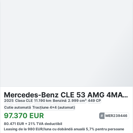
Mercedes-Benz CLE 53 AMG 4MATIC+
2025
Clasa CLE
11.190
km
Benzină
2.999
cm³
449
CP
Cutie
automată
Tracțiune
4x4 (automat)
97.370
EUR
MER239446
80.471
EUR +
21
% TVA deductibil
Leasing de la
980
EUR/luna
cu dobăndă
anuală
5,7
% pentru persoane