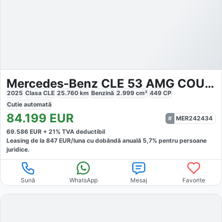
Mercedes-Benz CLE 53 AMG COUPE
2025
Clasa CLE
25.760
km
Benzină
2.999
cm³
449
CP
Cutie
automată
84.199
EUR
MER242434
69.586
EUR +
21
% TVA deductibil
Leasing de la
847
EUR/luna
cu dobăndă
anuală
5,7
% pentru persoane
juridice.
Sună
WhatsApp
Mesaj
Favorite