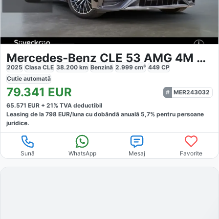
Mercedes-Benz CLE 53 AMG 4M Coupé AMG
2025
Clasa CLE
38.200
km
Benzină
2.999
cm³
449
CP
Cutie
automată
79.341
EUR
MER243032
65.571
EUR +
21
% TVA deductibil
Leasing de la
798
EUR/luna
cu dobăndă
anuală
5,7
% pentru persoane
juridice.
Sună
WhatsApp
Mesaj
Favorite