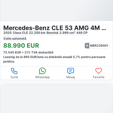
Mercedes-Benz CLE 53 AMG 4M Cabrio DYNAMIC Night II
2025
Clasa CLE
22.200
km
Benzină
2.999
cm³
449
CP
Cutie
automată
88.990
EUR
MER239001
73.545
EUR +
21
% TVA deductibil
Leasing de la
895
EUR/luna
cu dobăndă
anuală
5,7
% pentru persoane
juridice.
Sună
WhatsApp
Mesaj
Favorite