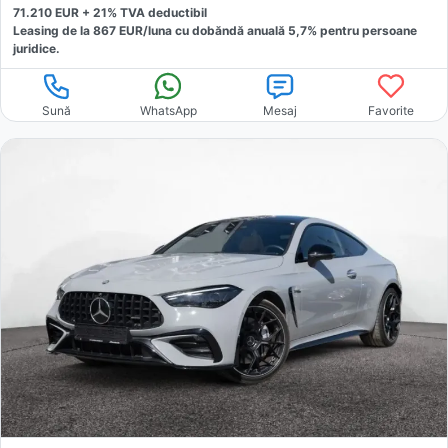
71.210
EUR +
21
% TVA deductibil
Leasing de la
867
EUR/luna
cu dobăndă
anuală
5,7
% pentru persoane
juridice.
Sună
WhatsApp
Mesaj
Favorite