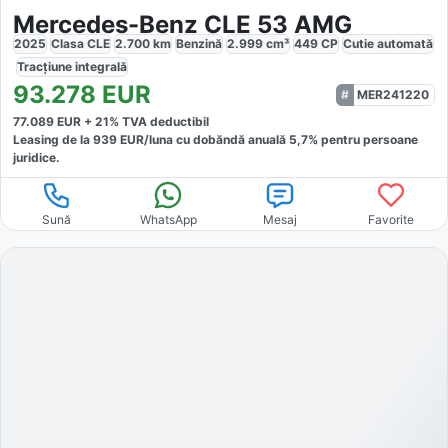
Mercedes-Benz CLE 53 AMG
2025
Clasa CLE
2.700
km
Benzină
2.999
cm³
449
CP
Cutie
automată
Tracțiune
integrală
93.278
EUR
MER241220
77.089
EUR +
21
% TVA deductibil
Leasing de la
939
EUR/luna
cu dobăndă
anuală
5,7
% pentru persoane
juridice.
Sună
WhatsApp
Mesaj
Favorite