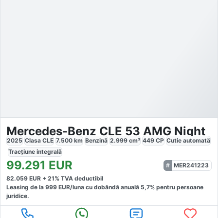
Mercedes-Benz CLE 53 AMG Night
2025
Clasa CLE
7.500
km
Benzină
2.999
cm³
449
CP
Cutie
automată
Tracțiune
integrală
99.291
EUR
MER241223
82.059
EUR +
21
% TVA deductibil
Leasing de la
999
EUR/luna
cu dobăndă
anuală
5,7
% pentru persoane
juridice.