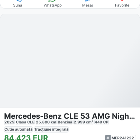
Sună
WhatsApp
Mesaj
Favorite
Mercedes-Benz CLE 53 AMG Night Carbon
2025
Clasa CLE
25.800
km
Benzină
2.999
cm³
449
CP
Cutie
automată
Tracțiune
integrală
84.423
EUR
MER241222