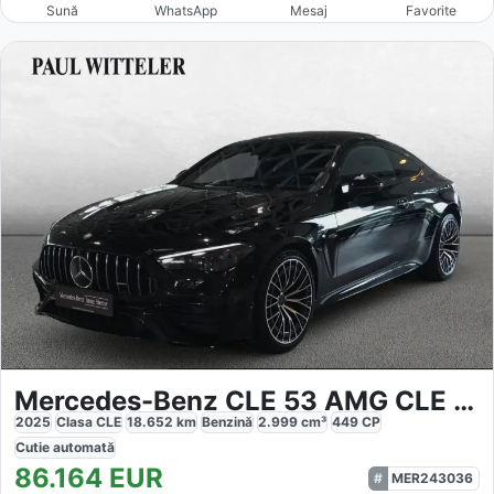
Sună
WhatsApp
Mesaj
Favorite
Mercedes-Benz CLE 53 AMG CLE 53 4MATIC
2025
Clasa CLE
18.652
km
Benzină
2.999
cm³
449
CP
Cutie
automată
86.164
EUR
MER243036