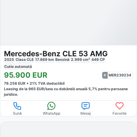
Mercedes-Benz CLE 53 AMG
2025
Clasa CLE
17.869
km
Benzină
2.999
cm³
449
CP
Cutie
automată
95.900
EUR
MER239234
79.256
EUR +
21
% TVA deductibil
Leasing de la
965
EUR/luna
cu dobăndă
anuală
5,7
% pentru persoane
juridice.
Sună
WhatsApp
Mesaj
Favorite