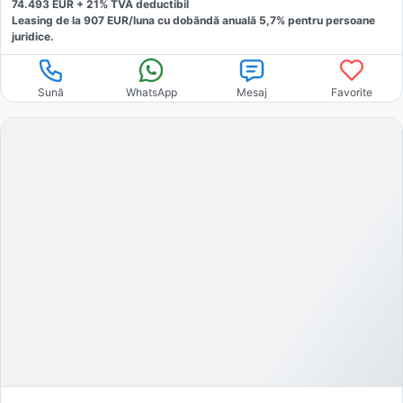
74.493
EUR +
21
% TVA deductibil
Leasing de la
907
EUR/luna
cu dobăndă
anuală
5,7
% pentru persoane
juridice.
Sună
WhatsApp
Mesaj
Favorite