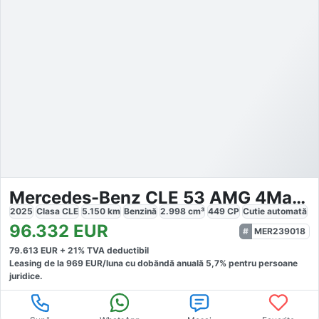
Mercedes-Benz CLE 53 AMG 4Matic
2025
Clasa CLE
5.150
km
Benzină
2.998
cm³
449
CP
Cutie
automată
96.332
EUR
MER239018
79.613
EUR +
21
% TVA deductibil
Leasing de la
969
EUR/luna
cu dobăndă
anuală
5,7
% pentru persoane
juridice.