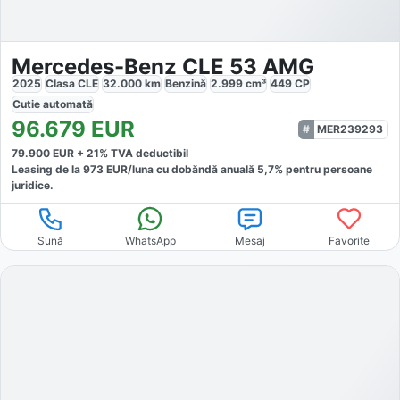
Mercedes-Benz CLE 53 AMG
2025
Clasa CLE
32.000
km
Benzină
2.999
cm³
449
CP
Cutie
automată
96.679
EUR
MER239293
79.900
EUR +
21
% TVA deductibil
Leasing de la
973
EUR/luna
cu dobăndă
anuală
5,7
% pentru persoane
juridice.
Sună
WhatsApp
Mesaj
Favorite