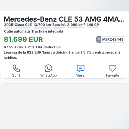
Mercedes-Benz CLE 53 AMG 4MATIC Cabrio
2025
Clasa CLE
13.700
km
Benzină
2.999
cm³
449
CP
Cutie
automată
Tracțiune
integrală
81.699
EUR
MER242448
67.520
EUR +
21
% TVA deductibil
Leasing de la
822
EUR/luna
cu dobăndă
anuală
5,7
% pentru persoane
juridice.
Sună
WhatsApp
Mesaj
Favorite