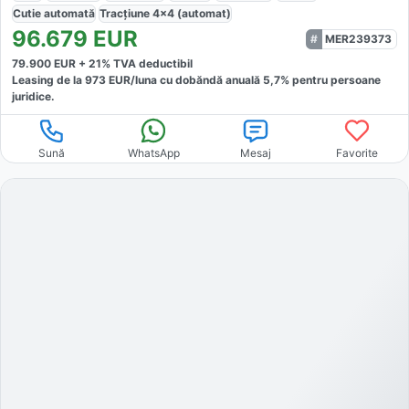
Cutie
automată
Tracțiune
4x4 (automat)
96.679
EUR
MER239373
79.900
EUR +
21
% TVA deductibil
Leasing de la
973
EUR/luna
cu dobăndă
anuală
5,7
% pentru persoane
juridice.
Sună
WhatsApp
Mesaj
Favorite