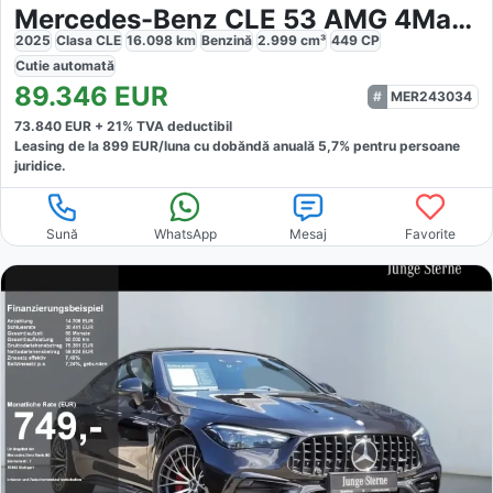
Mercedes-Benz CLE 53 AMG 4Matic Coupé
2025
Clasa CLE
16.098
km
Benzină
2.999
cm³
449
CP
Cutie
automată
89.346
EUR
MER243034
73.840
EUR +
21
% TVA deductibil
Leasing de la
899
EUR/luna
cu dobăndă
anuală
5,7
% pentru persoane
juridice.
Sună
WhatsApp
Mesaj
Favorite