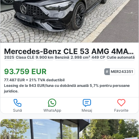
Mercedes-Benz CLE 53 AMG 4MATIC Premium Performance
2025
Clasa CLE
9.900
km
Benzină
2.998
cm³
449
CP
Cutie
automată
93.759
EUR
MER243351
77.487
EUR +
21
% TVA deductibil
Leasing de la
943
EUR/luna
cu dobăndă
anuală
5,7
% pentru persoane
juridice.
Sună
WhatsApp
Mesaj
Favorite