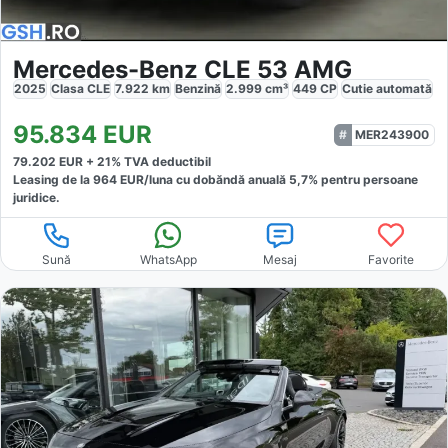
Mercedes-Benz CLE 53 AMG
2025
Clasa CLE
7.922
km
Benzină
2.999
cm³
449
CP
Cutie
automată
95.834
EUR
MER243900
79.202
EUR +
21
% TVA deductibil
Leasing de la
964
EUR/luna
cu dobăndă
anuală
5,7
% pentru persoane
juridice.
Sună
WhatsApp
Mesaj
Favorite