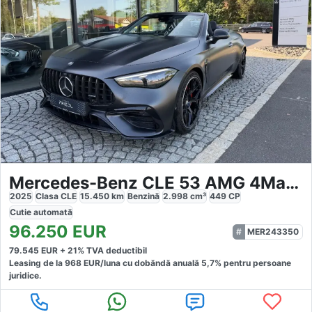
Mercedes-Benz CLE 53 AMG 4Matic Performance
2025
Clasa CLE
15.450
km
Benzină
2.998
cm³
449
CP
Cutie
automată
96.250
EUR
MER243350
79.545
EUR +
21
% TVA deductibil
Leasing de la
968
EUR/luna
cu dobăndă
anuală
5,7
% pentru persoane
juridice.