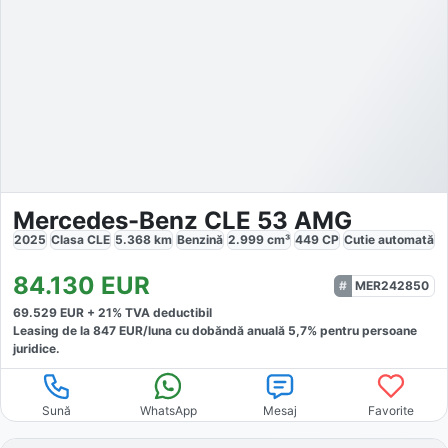
Mercedes-Benz CLE 53 AMG
2025
Clasa CLE
5.368
km
Benzină
2.999
cm³
449
CP
Cutie
automată
84.130
EUR
MER242850
69.529
EUR +
21
% TVA deductibil
Leasing de la
847
EUR/luna
cu dobăndă
anuală
5,7
% pentru persoane
juridice.
Sună
WhatsApp
Mesaj
Favorite