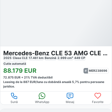
Mercedes-Benz CLE 53 AMG CLE 53 4M Coupé
2025
Clasa CLE
17.461
km
Benzină
2.999
cm³
449
CP
Cutie
automată
88.179
EUR
MER238696
72.875
EUR +
21
% TVA deductibil
Leasing de la
887
EUR/luna
cu dobăndă
anuală
5,7
% pentru persoane
juridice.
Sună
WhatsApp
Mesaj
Favorite