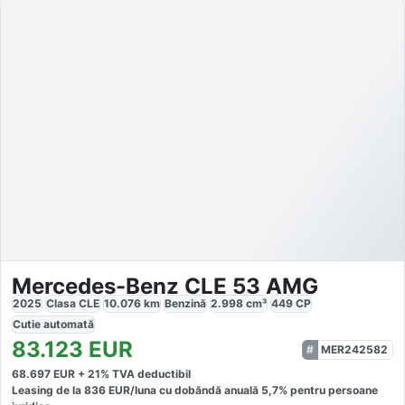
Mercedes-Benz CLE 53 AMG
2025
Clasa CLE
10.076
km
Benzină
2.998
cm³
449
CP
Cutie
automată
83.123
EUR
MER242582
68.697
EUR +
21
% TVA deductibil
Leasing de la
836
EUR/luna
cu dobăndă
anuală
5,7
% pentru persoane