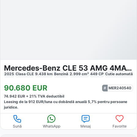
Mercedes-Benz CLE 53 AMG 4MATIC
2025
Clasa CLE
9.438
km
Benzină
2.999
cm³
449
CP
Cutie
automată
90.680
EUR
MER240540
74.942
EUR +
21
% TVA deductibil
Leasing de la
912
EUR/luna
cu dobăndă
anuală
5,7
% pentru persoane
juridice.
Sună
WhatsApp
Mesaj
Favorite