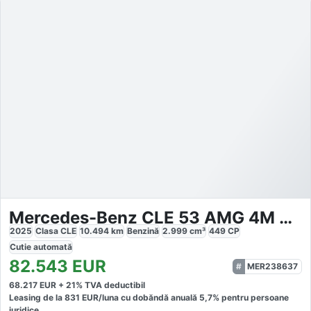
Mercedes-Benz CLE 53 AMG 4M Premium Night II Pano 20
2025
Clasa CLE
10.494
km
Benzină
2.999
cm³
449
CP
Cutie
automată
82.543
EUR
MER238637
68.217
EUR +
21
% TVA deductibil
Leasing de la
831
EUR/luna
cu dobăndă
anuală
5,7
% pentru persoane
juridice.