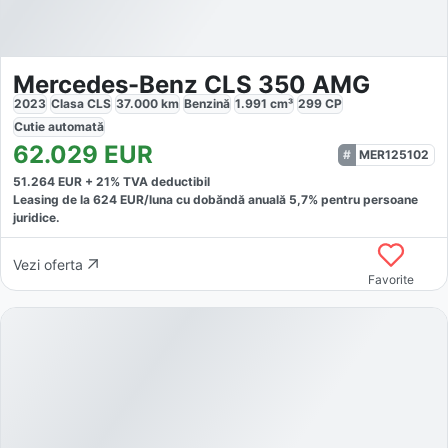
Mercedes-Benz CLS 350 AMG
2023
Clasa CLS
37.000
km
Benzină
1.991
cm³
299
CP
Cutie
automată
62.029
EUR
MER125102
51.264
EUR +
21
% TVA deductibil
Leasing de la
624
EUR/luna
cu dobăndă
anuală
5,7
% pentru persoane
juridice.
Vezi oferta
Favorite