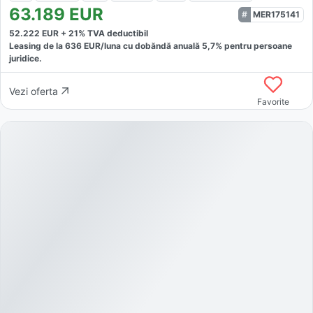
63.189
EUR
MER175141
52.222
EUR +
21
% TVA deductibil
Leasing de la
636
EUR/luna
cu dobăndă
anuală
5,7
% pentru persoane
juridice.
Vezi oferta
Favorite