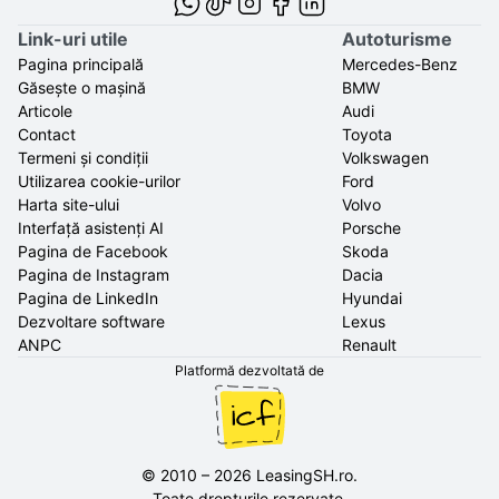
Link-uri utile
Autoturisme
Pagina principală
Mercedes-Benz
Găsește o mașină
BMW
Articole
Audi
Contact
Toyota
Termeni și condiții
Volkswagen
Utilizarea cookie-urilor
Ford
Harta site-ului
Volvo
Interfață asistenți AI
Porsche
Pagina de Facebook
Skoda
Pagina de Instagram
Dacia
Pagina de LinkedIn
Hyundai
Dezvoltare software
Lexus
ANPC
Renault
Platformă dezvoltată de
©
2010
–
2026
LeasingSH.ro
.
Toate drepturile rezervate.