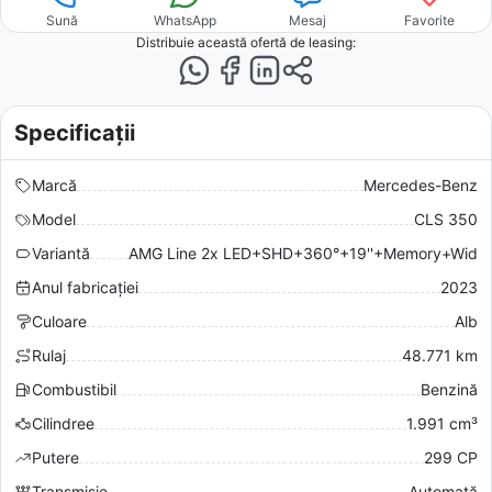
Sună
WhatsApp
Mesaj
Favorite
Distribuie această ofertă
de leasing
:
Specificații
Marcă
Mercedes-Benz
Model
CLS 350
Variantă
AMG Line 2x LED+SHD+360°+19''+Memory+Wid
Anul fabricației
2023
Culoare
Alb
Rulaj
48.771 km
Combustibil
Benzină
Cilindree
1.991 cm³
Putere
299 CP
Transmisie
Automată