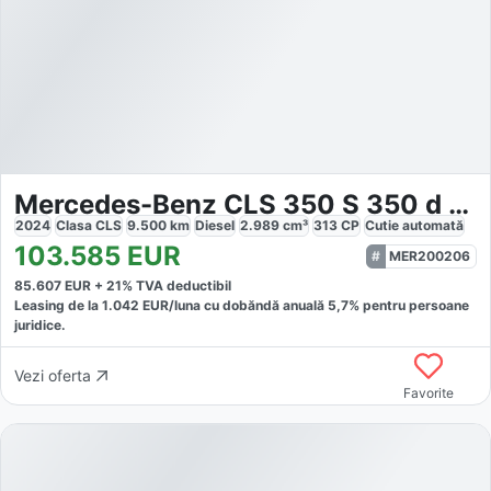
Mercedes-Benz CLS 350 S 350 d 4MATIC L
2024
Clasa CLS
9.500
km
Diesel
2.989
cm³
313
CP
Cutie
automată
103.585
EUR
MER200206
85.607
EUR +
21
% TVA deductibil
Leasing de la
1.042
EUR/luna
cu dobăndă
anuală
5,7
% pentru persoane
juridice.
Vezi oferta
Favorite