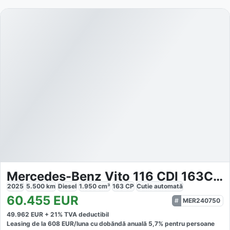
Mercedes-Benz Vito 116 CDI 163CP 9AT Select
2025
5.500
km
Diesel
1.950
cm³
163
CP
Cutie
automată
60.455
EUR
MER240750
49.962
EUR +
21
% TVA deductibil
Leasing de la
608
EUR/luna
cu dobăndă
anuală
5,7
% pentru persoane