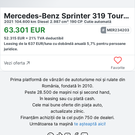
Mercedes-Benz Sprinter 319 Tourer L2H1
2021
104.600
km
Diesel
2.987
cm³
190
CP
Cutie
automată
63.301
EUR
MER234203
52.315
EUR +
21
% TVA deductibil
Leasing de la
637
EUR/luna
cu dobăndă
anuală
5,7
% pentru persoane
juridice.
Vezi oferta
Favorite
Prima platformă de vânzări de autoturisme noi și rulate din
România, fondată în
2010
.
Peste 28.500 de
mașini noi și second hand,
în leasing sau cu plată cash.
Cele mai bune oferte din piața auto,
actualizate zilnic.
Finanțăm achiziții de la
cel puțin 750 de
dealeri.
Următoarea ta mașină
te așteaptă aici!