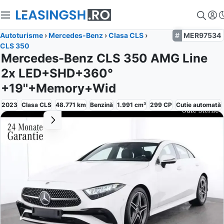
Autoturisme
›
Mercedes-Benz
›
Clasa CLS
›
MER97534
CLS 350
Mercedes-Benz CLS 350 AMG Line
2x LED+SHD+360°
+19''+Memory+Wid
2023
Clasa CLS
48.771
km
Benzină
1.991
cm³
299
CP
Cutie
automată