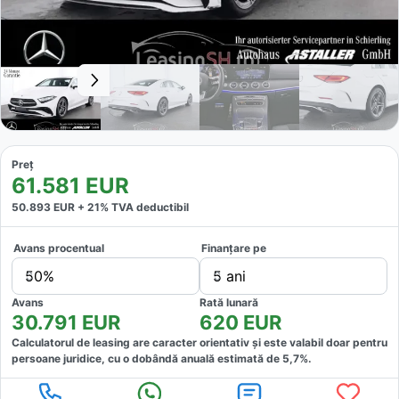
Preț
61.581
EUR
50.893
EUR +
21
% TVA deductibil
Avans procentual
Finanțare pe
50%
5 ani
Avans
Rată lunară
30.791
EUR
620
EUR
Calculatorul de leasing are caracter orientativ și este valabil doar pentru
persoane juridice, cu o dobândă anuală estimată de
5,7
%.