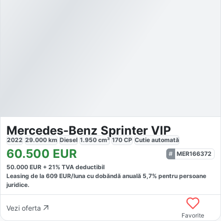
Mercedes-Benz Sprinter VIP
2022
29.000
km
Diesel
1.950
cm³
170
CP
Cutie
automată
60.500
EUR
MER166372
50.000
EUR +
21
% TVA deductibil
Leasing de la
609
EUR/luna
cu dobăndă
anuală
5,7
% pentru persoane
juridice.
Vezi oferta
Favorite