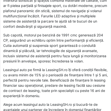
Interiorul sofisticat și spațios combină materiale de calitate, cum
ar fi pielea parțială și finisajele sport, cu dotări moderne, precum
plafonul panoramic din sticlă, sistemul de navigație și volanul
multifuncțional încălzit. Farurile LED adaptive și multiplele
sisteme de asistență la parcare te ajută să te bucuri de un
confort desăvârșit și siguranță maximă.
Sub capotă, motorul pe benzină de 1991 cmc generează 204
CP, asigurând un echilibru optim între performanță și eficiență.
Cutia automată și suspensia sport garantează o conduită
dinamică și plăcută, iar tehnologiile de siguranță avansate,
inclusiv sistemul de asistență pentru faza lungă și monitorizarea
presiunii în anvelope, sporesc încrederea la volan.
Leasingul auto pe firmă la LeasingSH.ro îți oferă condiții flexibile,
cu avans minim de 15% și o perioadă de finanțare între 1 și 5 ani,
perfectă pentru nevoile tale. Beneficiază de finanțare în leasing
financiar sau operațional, predare de leasing facilă sau cesiune
de contract de leasing, toate prin specialiști cu peste 16 ani de
experiență în domeniu.
Alege acum leasingul auto la LeasingSH.ro și bucură-te de
avantajele unui partener de încredere în domeniul finanțărilor