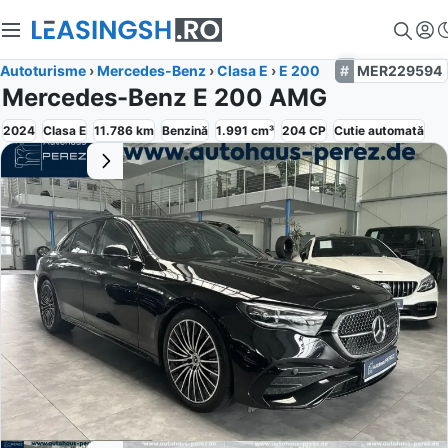
Autoturisme
›
Mercedes-Benz
›
Clasa E
›
E 200
MER229594
Mercedes-Benz E 200 AMG
2024
Clasa E
11.786
km
Benzină
1.991
cm³
204
CP
Cutie
automată