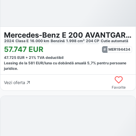
Mercedes-Benz E 200 AVANTGARDE
2024
Clasa E
16.000
km
Benzină
1.998
cm³
204
CP
Cutie
automată
57.747
EUR
MER194434
47.725
EUR +
21
% TVA deductibil
Leasing de la
581
EUR/luna
cu dobăndă
anuală
5,7
% pentru persoane
juridice.
Vezi oferta
Favorite