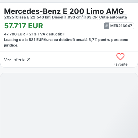
Mercedes-Benz E 200 Limo AMG
2025
Clasa E
22.543
km
Diesel
1.993
cm³
163
CP
Cutie
automată
57.717
EUR
MER216947
47.700
EUR +
21
% TVA deductibil
Leasing de la
581
EUR/luna
cu dobăndă
anuală
5,7
% pentru persoane
juridice.
Vezi oferta
Favorite