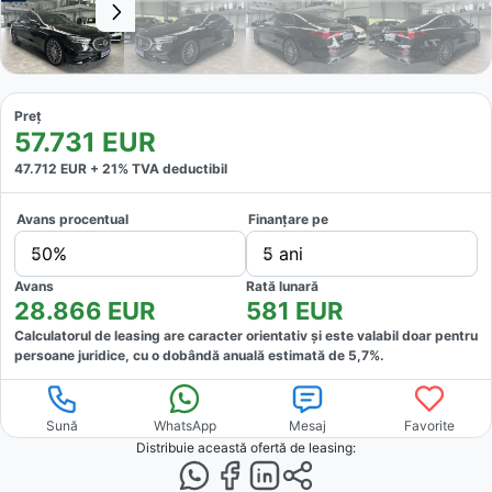
Preț
57.731
EUR
47.712
EUR +
21
% TVA deductibil
Avans procentual
Finanțare pe
50%
5 ani
Avans
Rată lunară
28.866
EUR
581
EUR
Calculatorul de leasing are caracter orientativ și este valabil doar pentru
persoane juridice, cu o dobândă anuală estimată de
5,7
%.
Sună
WhatsApp
Mesaj
Favorite
Distribuie această ofertă
de leasing
: