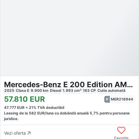
Mercedes-Benz E 200 Edition AMG-Line Fahrass
2025
Clasa E
9.900
km
Diesel
1.993
cm³
163
CP
Cutie
automată
57.810
EUR
MER216944
47.777
EUR +
21
% TVA deductibil
Leasing de la
582
EUR/luna
cu dobăndă
anuală
5,7
% pentru persoane
juridice.
Vezi oferta
Favorite