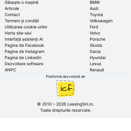
Găsește o mașină
BMW
Articole
Audi
Contact
Toyota
Termeni și condiții
Volkswagen
Utilizarea cookie-urilor
Ford
Harta site-ului
Volvo
Interfață asistenți AI
Porsche
Pagina de Facebook
Skoda
Pagina de Instagram
Dacia
Pagina de LinkedIn
Hyundai
Dezvoltare software
Lexus
ANPC
Renault
Platformă dezvoltată de
©
2010
–
2026
LeasingSH.ro
.
Toate drepturile rezervate.