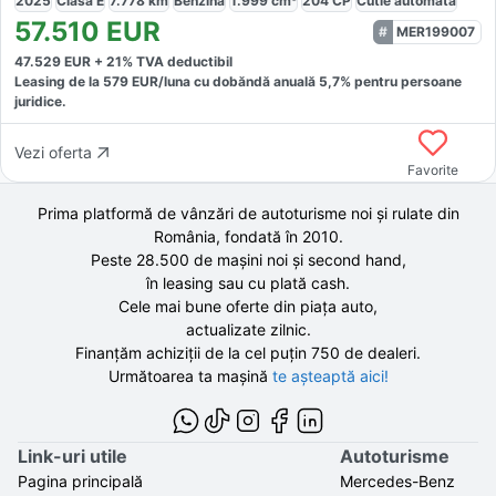
2025
Clasa E
7.778
km
Benzină
1.999
cm³
204
CP
Cutie
automată
57.510
EUR
MER199007
47.529
EUR +
21
% TVA deductibil
Leasing de la
579
EUR/luna
cu dobăndă
anuală
5,7
% pentru persoane
juridice.
Vezi oferta
Favorite
Prima platformă de vânzări de autoturisme noi și rulate din
România, fondată în
2010
.
Peste 28.500 de
mașini noi și second hand,
în leasing sau cu plată cash.
Cele mai bune oferte din piața auto,
actualizate zilnic.
Finanțăm achiziții de la
cel puțin 750 de
dealeri.
Următoarea ta mașină
te așteaptă aici!
Link-uri utile
Autoturisme
Pagina principală
Mercedes-Benz