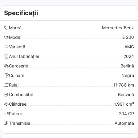
Specificații
Marcă
Mercedes-Benz
Model
E 200
Variantă
AMG
Anul fabricației
2024
Caroserie
Berlină
Culoare
Negru
Rulaj
11.786 km
Combustibil
Benzină
Cilindree
1.991 cm³
Putere
204 CP
Transmisie
Automată