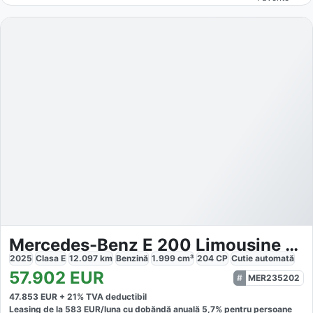
Mercedes-Benz E 200 Limousine AMG ADV.
2025
Clasa E
12.097
km
Benzină
1.999
cm³
204
CP
Cutie
automată
57.902
EUR
MER235202
47.853
EUR +
21
% TVA deductibil
Leasing de la
583
EUR/luna
cu dobăndă
anuală
5,7
% pentru persoane