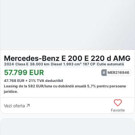
Mercedes-Benz E 200 E 220 d AMG
2024
Clasa E
38.003
km
Diesel
1.993
cm³
197
CP
Cutie
automată
57.799
EUR
MER216946
47.768
EUR +
21
% TVA deductibil
Leasing de la
582
EUR/luna
cu dobăndă
anuală
5,7
% pentru persoane
juridice.
Vezi oferta
Favorite