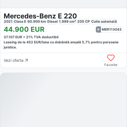
Mercedes-Benz E 220
2021
Clasa E
60.900
km
Diesel
1.999
cm³
205
CP
Cutie
automată
44.900
EUR
MER113043
37.107
EUR +
21
% TVA deductibil
Leasing de la
452
EUR/luna
cu dobăndă
anuală
5,7
% pentru persoane
juridice.
Vezi oferta
Favorite