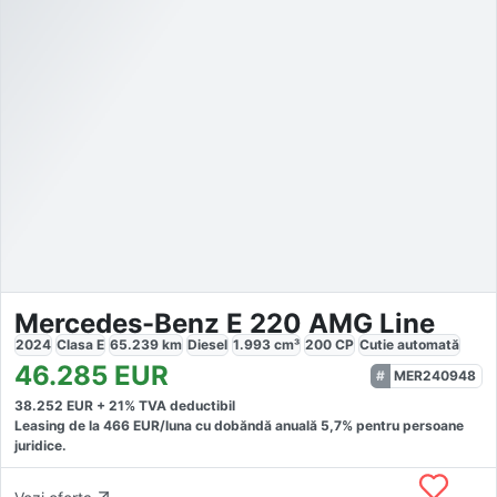
Mercedes-Benz E 220 AMG Line
2024
Clasa E
65.239
km
Diesel
1.993
cm³
200
CP
Cutie
automată
46.285
EUR
MER240948
38.252
EUR +
21
% TVA deductibil
Leasing de la
466
EUR/luna
cu dobăndă
anuală
5,7
% pentru persoane
juridice.