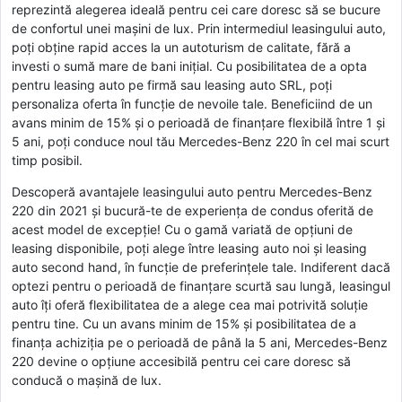
reprezintă alegerea ideală pentru cei care doresc să se bucure
de confortul unei mașini de lux. Prin intermediul leasingului auto,
poți obține rapid acces la un autoturism de calitate, fără a
investi o sumă mare de bani inițial. Cu posibilitatea de a opta
pentru leasing auto pe firmă sau leasing auto SRL, poți
personaliza oferta în funcție de nevoile tale. Beneficiind de un
avans minim de 15% și o perioadă de finanțare flexibilă între 1 și
5 ani, poți conduce noul tău Mercedes-Benz 220 în cel mai scurt
timp posibil.
Descoperă avantajele leasingului auto pentru Mercedes-Benz
220 din 2021 și bucură-te de experiența de condus oferită de
acest model de excepție! Cu o gamă variată de opțiuni de
leasing disponibile, poți alege între leasing auto noi și leasing
auto second hand, în funcție de preferințele tale. Indiferent dacă
optezi pentru o perioadă de finanțare scurtă sau lungă, leasingul
auto îți oferă flexibilitatea de a alege cea mai potrivită soluție
pentru tine. Cu un avans minim de 15% și posibilitatea de a
finanța achiziția pe o perioadă de până la 5 ani, Mercedes-Benz
220 devine o opțiune accesibilă pentru cei care doresc să
conducă o mașină de lux.