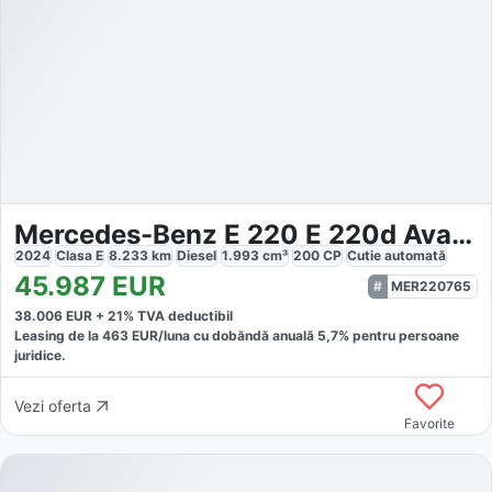
Mercedes-Benz E 220 E 220d Avantgarde
2024
Clasa E
8.233
km
Diesel
1.993
cm³
200
CP
Cutie
automată
45.987
EUR
MER220765
38.006
EUR +
21
% TVA deductibil
Leasing de la
463
EUR/luna
cu dobăndă
anuală
5,7
% pentru persoane
juridice.
Vezi oferta
Favorite