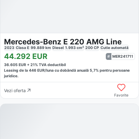
Mercedes-Benz E 220 AMG Line
2023
Clasa E
99.889
km
Diesel
1.993
cm³
200
CP
Cutie
automată
44.292
EUR
MER241711
36.605
EUR +
21
% TVA deductibil
Leasing de la
446
EUR/luna
cu dobăndă
anuală
5,7
% pentru persoane
juridice.
Vezi oferta
Favorite