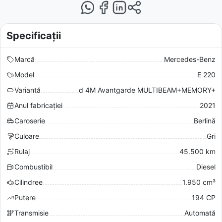
Specificații
Marcă
Mercedes-Benz
Model
E 220
Variantă
d 4M Avantgarde MULTIBEAM+MEMORY+
Anul fabricației
2021
Caroserie
Berlină
Culoare
Gri
Rulaj
45.500 km
Combustibil
Diesel
Cilindree
1.950 cm³
Putere
194 CP
Transmisie
Automată