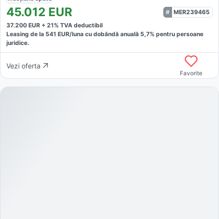
45.012
EUR
MER239465
37.200
EUR +
21
% TVA deductibil
Leasing de la
541
EUR/luna
cu dobăndă
anuală
5,7
% pentru persoane
juridice.
Vezi oferta
Favorite