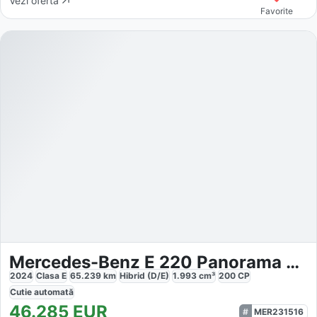
Vezi oferta
Favorite
Mercedes-Benz E 220 Panorama AMG Line LED Night
2024
Clasa E
65.239
km
Hibrid (D/E)
1.993
cm³
200
CP
Cutie
automată
46.285
EUR
MER231516