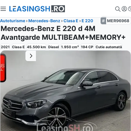
Autoturisme
›
Mercedes-Benz
›
Clasa E
›
E 220
MER96968
Mercedes-Benz E 220 d 4M
Avantgarde MULTIBEAM+MEMORY+
2021
Clasa E
45.500
km
Diesel
1.950
cm³
194
CP
Cutie
automată