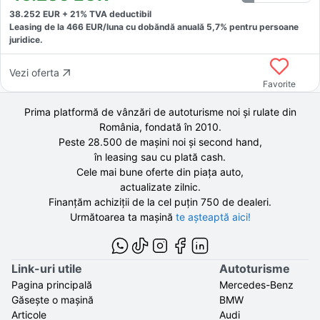
38.252
EUR +
21
% TVA deductibil
Leasing de la
466
EUR/luna
cu dobăndă
anuală
5,7
% pentru persoane
juridice.
Vezi oferta
Favorite
Prima platformă de vânzări de autoturisme noi și rulate din
România, fondată în
2010
.
Peste 28.500 de
mașini noi și second hand,
în leasing sau cu plată cash.
Cele mai bune oferte din piața auto,
actualizate zilnic.
Finanțăm achiziții de la
cel puțin 750 de
dealeri.
Următoarea ta mașină
te așteaptă aici!
Link-uri utile
Autoturisme
Pagina principală
Mercedes-Benz
Găsește o mașină
BMW
Articole
Audi