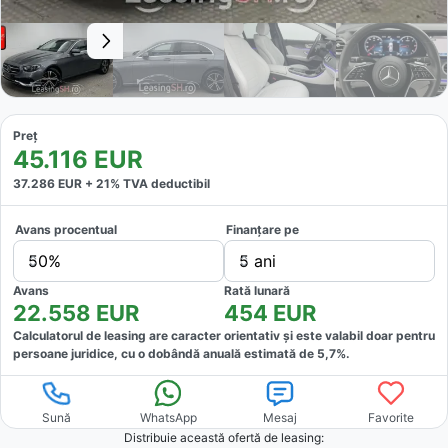
Preț
45.116
EUR
37.286
EUR +
21
% TVA deductibil
Avans procentual
Finanțare pe
50%
5 ani
Avans
Rată lunară
22.558
EUR
454
EUR
Calculatorul de leasing are caracter orientativ și este valabil doar pentru
persoane juridice, cu o dobândă anuală estimată de
5,7
%.
Sună
WhatsApp
Mesaj
Favorite
Distribuie această ofertă
de leasing
: