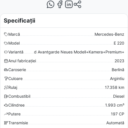
Specificații
Marcă
Mercedes-Benz
Model
E 220
Variantă
d Avantgarde Neues Modell+Kamera+Premium+
Anul fabricației
2023
Caroserie
Berlină
Culoare
Argintiu
Rulaj
17.358 km
Combustibil
Diesel
Cilindree
1.993 cm³
Putere
197 CP
Transmisie
Automată