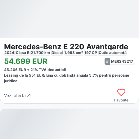
Mercedes-Benz E 220 Avantgarde
2024
Clasa E
21.700
km
Diesel
1.993
cm³
197
CP
Cutie
automată
54.699
EUR
MER243217
45.206
EUR +
21
% TVA deductibil
Leasing de la
551
EUR/luna
cu dobăndă
anuală
5,7
% pentru persoane
juridice.
Vezi oferta
Favorite