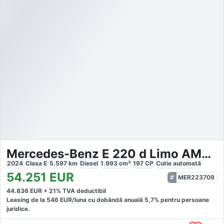
Mercedes-Benz E 220 d Limo AMG NIGHT DISTRONIC
2024
Clasa E
5.597
km
Diesel
1.993
cm³
197
CP
Cutie
automată
54.251
EUR
MER223709
44.836
EUR +
21
% TVA deductibil
Leasing de la
546
EUR/luna
cu dobăndă
anuală
5,7
% pentru persoane
juridice.