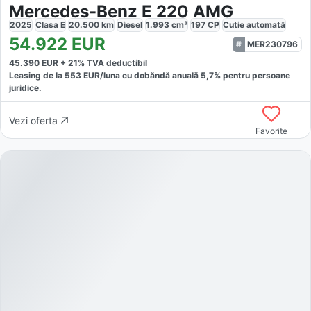
Mercedes-Benz E 220 AMG
2025
Clasa E
20.500
km
Diesel
1.993
cm³
197
CP
Cutie
automată
54.922
EUR
MER230796
45.390
EUR +
21
% TVA deductibil
Leasing de la
553
EUR/luna
cu dobăndă
anuală
5,7
% pentru persoane
juridice.
Vezi oferta
Favorite