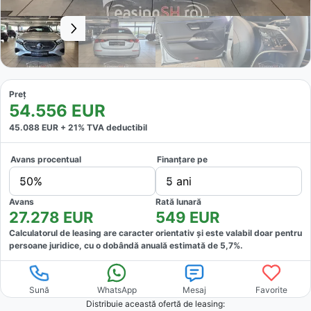
Preț
54.556
EUR
45.088
EUR +
21
% TVA deductibil
Avans procentual
Finanțare pe
50%
5 ani
Avans
Rată lunară
27.278
EUR
549
EUR
Calculatorul de leasing are caracter orientativ și este valabil doar pentru
persoane juridice, cu o dobândă anuală estimată de
5,7
%.
Sună
WhatsApp
Mesaj
Favorite
Distribuie această ofertă
de leasing
: