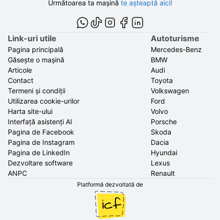
Următoarea ta mașină
te așteaptă aici!
Link-uri utile
Autoturisme
Pagina principală
Mercedes-Benz
Găsește o mașină
BMW
Articole
Audi
Contact
Toyota
Termeni și condiții
Volkswagen
Utilizarea cookie-urilor
Ford
Harta site-ului
Volvo
Interfață asistenți AI
Porsche
Pagina de Facebook
Skoda
Pagina de Instagram
Dacia
Pagina de LinkedIn
Hyundai
Dezvoltare software
Lexus
ANPC
Renault
Platformă dezvoltată de