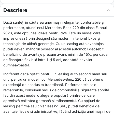
Descriere
Dacă sunteți în căutarea unei mașini elegante, confortabile și
performante, atunci noul Mercedes-Benz 220 din clasa E, anul
2023, este opțiunea ideală pentru dvs. Este un model care
impresionează prin designul său modern, interiorul luxos și
tehnologia de ultimă generație. Cu un leasing auto avantajos,
puteți deveni mândrul posesor al acestui automobil deosebit,
beneficiind de avantaje precum avans minim de 15%, perioada
de finanțare flexibilă între 1 și 5 ani, adaptată nevoilor
dumneavoastră.
Indiferent dacă optați pentru un leasing auto second hand sau
unul pentru un model nou, Mercedes-Benz 220 vă va oferi o
experiență de condus extraordinară. Performanțele sale
remarcabile, consumul redus de combustibil și siguranța sporită
fac din acest model o alegere populară printre cei care
apreciază calitatea germană și rafinamentul. Cu opțiuni de
leasing pe firmă sau chiar leasing SRL, puteți beneficia de
avantaje fiscale și administrative, făcând achiziția unei mașini de