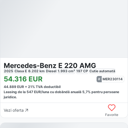
Mercedes-Benz E 220 AMG
2025
Clasa E
6.202
km
Diesel
1.993
cm³
197
CP
Cutie
automată
54.316
EUR
MER230114
44.889
EUR +
21
% TVA deductibil
Leasing de la
547
EUR/luna
cu dobăndă
anuală
5,7
% pentru persoane
juridice.
Vezi oferta
Favorite