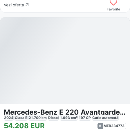
Vezi oferta
Favorite
Mercedes-Benz E 220 Avantgarde Adv.Plus
2024
Clasa E
21.700
km
Diesel
1.993
cm³
197
CP
Cutie
automată
54.208
EUR
MER234773