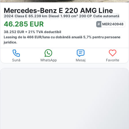
Mercedes-Benz E 220 AMG Line
2024
Clasa E
65.239
km
Diesel
1.993
cm³
200
CP
Cutie
automată
46.285
EUR
MER240948
38.252
EUR +
21
% TVA deductibil
Leasing de la
466
EUR/luna
cu dobăndă
anuală
5,7
% pentru persoane
juridice.
Sună
WhatsApp
Mesaj
Favorite