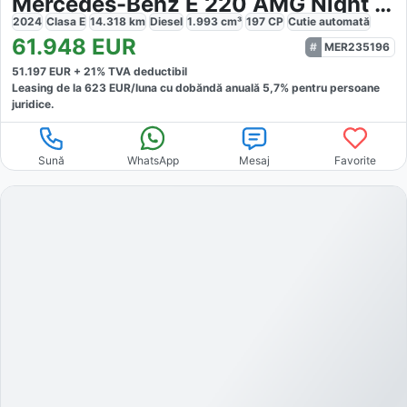
Mercedes-Benz E 220 AMG Night Pano Digital
2024
Clasa E
14.318
km
Diesel
1.993
cm³
197
CP
Cutie
automată
61.948
EUR
MER235196
51.197
EUR +
21
% TVA deductibil
Leasing de la
623
EUR/luna
cu dobăndă
anuală
5,7
% pentru persoane
juridice.
Sună
WhatsApp
Mesaj
Favorite