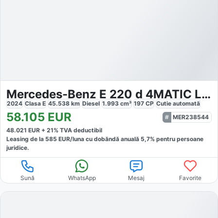
Mercedes-Benz E 220 d 4MATIC Limousine AMG
2024
Clasa E
45.538
km
Diesel
1.993
cm³
197
CP
Cutie
automată
58.105
EUR
MER238544
48.021
EUR +
21
% TVA deductibil
Leasing de la
585
EUR/luna
cu dobăndă
anuală
5,7
% pentru persoane
juridice.
Sună
WhatsApp
Mesaj
Favorite