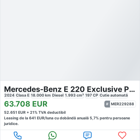
Mercedes-Benz E 220 Exclusive Plus
2024
Clasa E
18.000
km
Diesel
1.993
cm³
197
CP
Cutie
automată
63.708
EUR
MER229288
52.651
EUR +
21
% TVA deductibil
Leasing de la
641
EUR/luna
cu dobăndă
anuală
5,7
% pentru persoane
juridice.