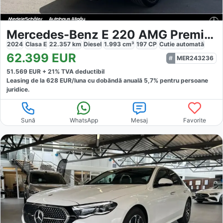
Mercedes-Benz E 220 AMG Premium Night
2024
Clasa E
22.357
km
Diesel
1.993
cm³
197
CP
Cutie
automată
62.399
EUR
MER243236
51.569
EUR +
21
% TVA deductibil
Leasing de la
628
EUR/luna
cu dobăndă
anuală
5,7
% pentru persoane
juridice.
Sună
WhatsApp
Mesaj
Favorite