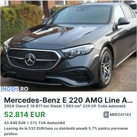
Mercedes-Benz E 220 AMG Line Advanced
2024
Clasa E
19.877
km
Diesel
1.993
cm³
220
CP
Cutie
automată
52.814
EUR
MER241143
43.648
EUR +
21
% TVA deductibil
Leasing de la
532
EUR/luna
cu dobăndă
anuală
5,7
% pentru persoane
juridice.