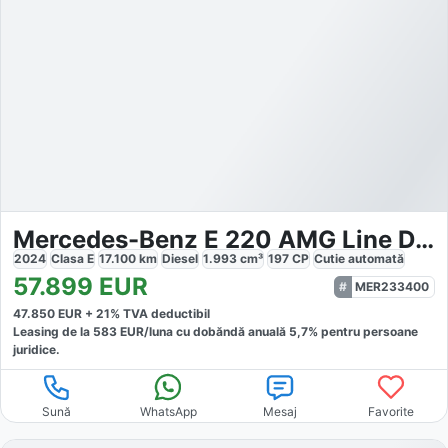
Mercedes-Benz E 220 AMG Line Distronic
2024
Clasa E
17.100
km
Diesel
1.993
cm³
197
CP
Cutie
automată
57.899
EUR
MER233400
47.850
EUR +
21
% TVA deductibil
Leasing de la
583
EUR/luna
cu dobăndă
anuală
5,7
% pentru persoane
juridice.
Sună
WhatsApp
Mesaj
Favorite