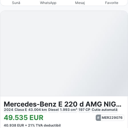
Sună
WhatsApp
Mesaj
Favorite
Mercedes-Benz E 220 d AMG NIGHT
2024
Clasa E
43.004
km
Diesel
1.993
cm³
197
CP
Cutie
automată
49.535
EUR
MER229076
40.938
EUR +
21
% TVA deductibil