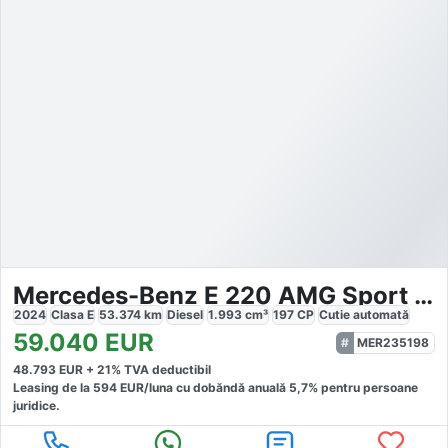
Mercedes-Benz E 220 AMG Sport Night Distr
2024
Clasa E
53.374
km
Diesel
1.993
cm³
197
CP
Cutie
automată
59.040
EUR
MER235198
48.793
EUR +
21
% TVA deductibil
Leasing de la
594
EUR/luna
cu dobăndă
anuală
5,7
% pentru persoane
juridice.