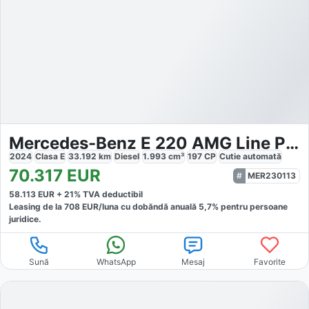
Mercedes-Benz E 220 AMG Line Premium
2024
Clasa E
33.192
km
Diesel
1.993
cm³
197
CP
Cutie
automată
70.317
EUR
MER230113
58.113
EUR +
21
% TVA deductibil
Leasing de la
708
EUR/luna
cu dobăndă
anuală
5,7
% pentru persoane
juridice.
Sună
WhatsApp
Mesaj
Favorite