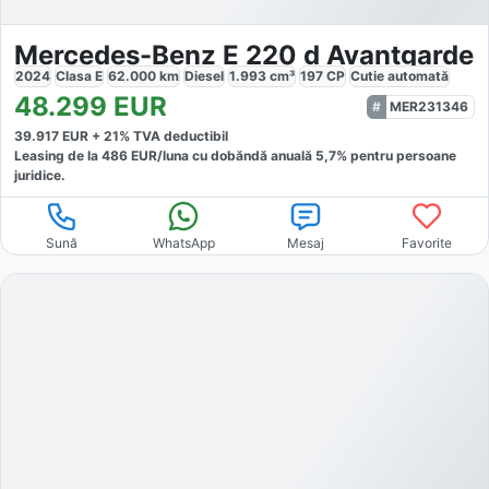
Mercedes-Benz E 220 d Avantgarde
2024
Clasa E
62.000
km
Diesel
1.993
cm³
197
CP
Cutie
automată
48.299
EUR
MER231346
39.917
EUR +
21
% TVA deductibil
Leasing de la
486
EUR/luna
cu dobăndă
anuală
5,7
% pentru persoane
juridice.
Sună
WhatsApp
Mesaj
Favorite