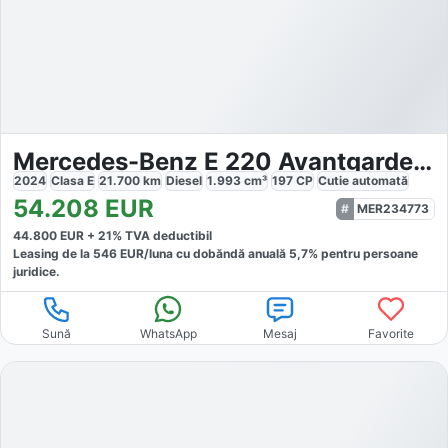
Mercedes-Benz E 220 Avantgarde Adv.Plus
2024
Clasa E
21.700
km
Diesel
1.993
cm³
197
CP
Cutie
automată
54.208
EUR
MER234773
44.800
EUR +
21
% TVA deductibil
Leasing de la
546
EUR/luna
cu dobăndă
anuală
5,7
% pentru persoane
juridice.
Sună
WhatsApp
Mesaj
Favorite