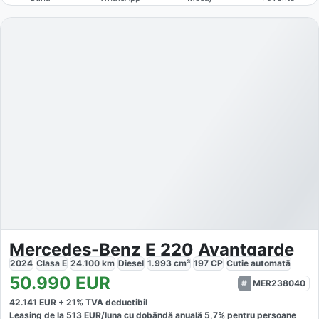
Mercedes-Benz E 220 Avantgarde
2024
Clasa E
24.100
km
Diesel
1.993
cm³
197
CP
Cutie
automată
50.990
EUR
MER238040
42.141
EUR +
21
% TVA deductibil
Leasing de la
513
EUR/luna
cu dobăndă
anuală
5,7
% pentru persoane