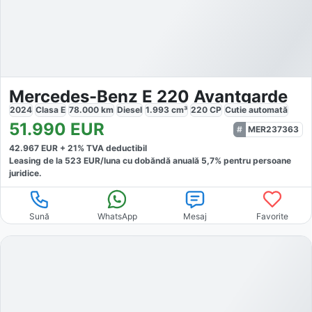
Mercedes-Benz E 220 Avantgarde
2024
Clasa E
78.000
km
Diesel
1.993
cm³
220
CP
Cutie
automată
51.990
EUR
MER237363
42.967
EUR +
21
% TVA deductibil
Leasing de la
523
EUR/luna
cu dobăndă
anuală
5,7
% pentru persoane
juridice.
Sună
WhatsApp
Mesaj
Favorite