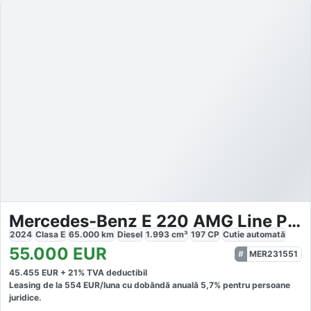
Mercedes-Benz E 220 AMG Line Premium Plus
2024
Clasa E
65.000
km
Diesel
1.993
cm³
197
CP
Cutie
automată
55.000
EUR
MER231551
45.455
EUR +
21
% TVA deductibil
Leasing de la
554
EUR/luna
cu dobăndă
anuală
5,7
% pentru persoane
juridice.