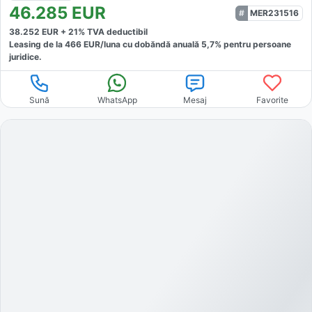
46.285
EUR
MER231516
38.252
EUR +
21
% TVA deductibil
Leasing de la
466
EUR/luna
cu dobăndă
anuală
5,7
% pentru persoane
juridice.
Sună
WhatsApp
Mesaj
Favorite