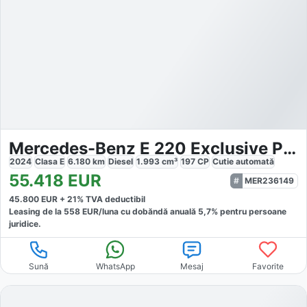
Mercedes-Benz E 220 Exclusive Premium
2024
Clasa E
6.180
km
Diesel
1.993
cm³
197
CP
Cutie
automată
55.418
EUR
MER236149
45.800
EUR +
21
% TVA deductibil
Leasing de la
558
EUR/luna
cu dobăndă
anuală
5,7
% pentru persoane
juridice.
Sună
WhatsApp
Mesaj
Favorite