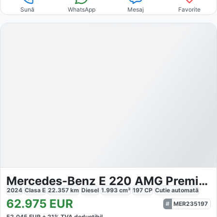
Sună
WhatsApp
Mesaj
Favorite
Mercedes-Benz E 220 AMG Premium Night
2024
Clasa E
22.357
km
Diesel
1.993
cm³
197
CP
Cutie
automată
62.975
EUR
MER235197
52.045
EUR +
21
% TVA deductibil