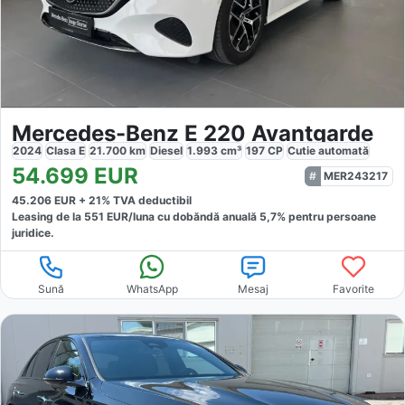
Mercedes-Benz E 220 Avantgarde
2024
Clasa E
21.700
km
Diesel
1.993
cm³
197
CP
Cutie
automată
54.699
EUR
MER243217
45.206
EUR +
21
% TVA deductibil
Leasing de la
551
EUR/luna
cu dobăndă
anuală
5,7
% pentru persoane
juridice.
Sună
WhatsApp
Mesaj
Favorite