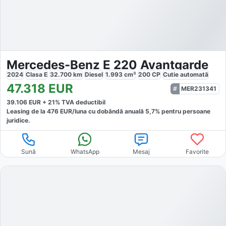
Mercedes-Benz E 220 Avantgarde
2024
Clasa E
32.700
km
Diesel
1.993
cm³
200
CP
Cutie
automată
47.318
EUR
MER231341
39.106
EUR +
21
% TVA deductibil
Leasing de la
476
EUR/luna
cu dobăndă
anuală
5,7
% pentru persoane
juridice.
Sună
WhatsApp
Mesaj
Favorite