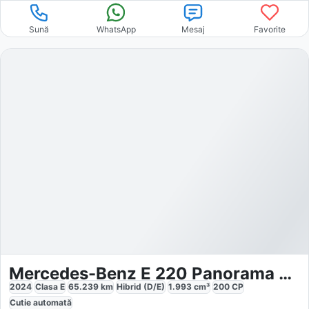
Sună
WhatsApp
Mesaj
Favorite
Mercedes-Benz E 220 Panorama AMG Line LED Night
2024
Clasa E
65.239
km
Hibrid (D/E)
1.993
cm³
200
CP
Cutie
automată