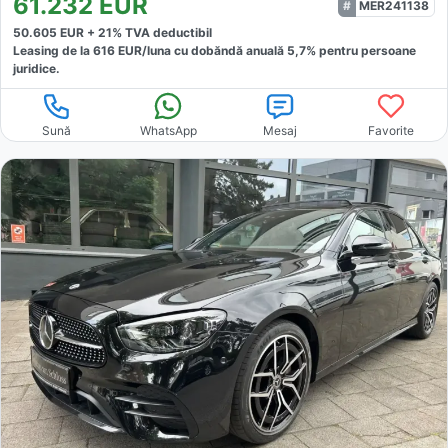
61.232
EUR
MER241138
50.605
EUR +
21
% TVA deductibil
Leasing de la
616
EUR/luna
cu dobăndă
anuală
5,7
% pentru persoane
juridice.
Sună
WhatsApp
Mesaj
Favorite