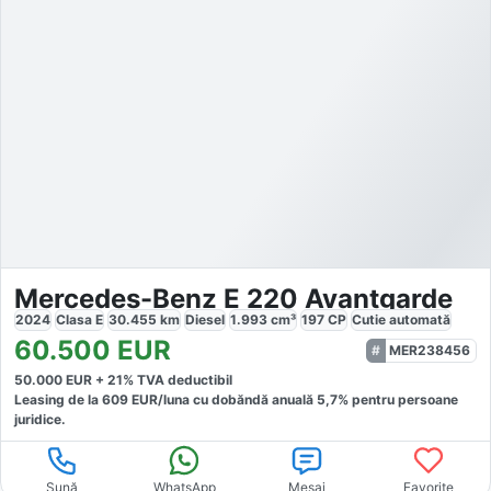
Mercedes-Benz E 220 Avantgarde
2024
Clasa E
30.455
km
Diesel
1.993
cm³
197
CP
Cutie
automată
60.500
EUR
MER238456
50.000
EUR +
21
% TVA deductibil
Leasing de la
609
EUR/luna
cu dobăndă
anuală
5,7
% pentru persoane
juridice.
Sună
WhatsApp
Mesaj
Favorite