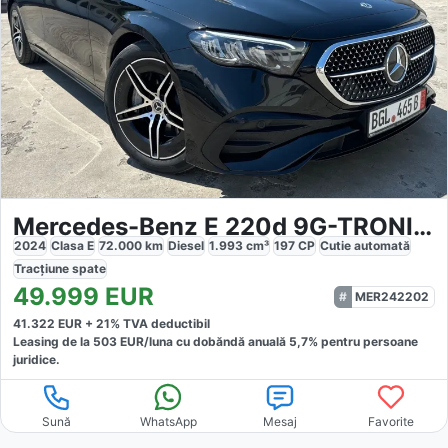
Mercedes-Benz E 220d 9G-TRONIC AMG Line
2024
Clasa E
72.000
km
Diesel
1.993
cm³
197
CP
Cutie
automată
Tracțiune
spate
49.999
EUR
MER242202
41.322
EUR +
21
% TVA deductibil
Leasing de la
503
EUR/luna
cu dobăndă
anuală
5,7
% pentru persoane
juridice.
Sună
WhatsApp
Mesaj
Favorite