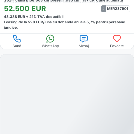
2024
Clasa E
38.003
km
Diesel
1.993
cm³
197
CP
Cutie
automată
52.500
EUR
MER237901
43.388
EUR +
21
% TVA deductibil
Leasing de la
528
EUR/luna
cu dobăndă
anuală
5,7
% pentru persoane
juridice.
Sună
WhatsApp
Mesaj
Favorite