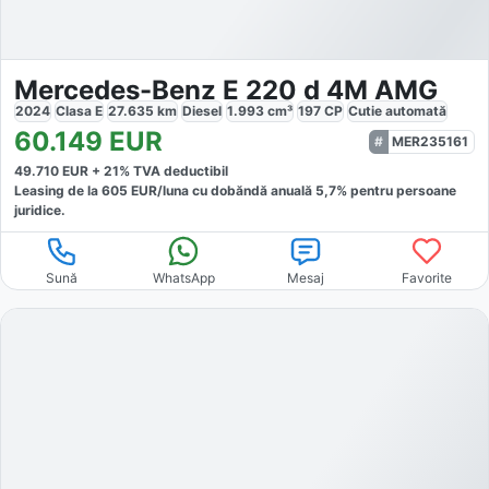
Mercedes-Benz E 220 d 4M AMG
2024
Clasa E
27.635
km
Diesel
1.993
cm³
197
CP
Cutie
automată
60.149
EUR
MER235161
49.710
EUR +
21
% TVA deductibil
Leasing de la
605
EUR/luna
cu dobăndă
anuală
5,7
% pentru persoane
juridice.
Sună
WhatsApp
Mesaj
Favorite