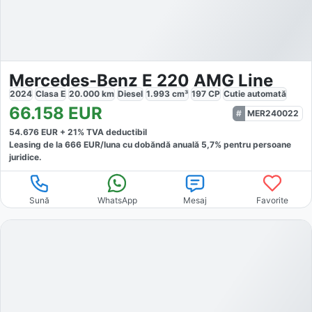
Mercedes-Benz E 220 AMG Line
2024
Clasa E
20.000
km
Diesel
1.993
cm³
197
CP
Cutie
automată
66.158
EUR
MER240022
54.676
EUR +
21
% TVA deductibil
Leasing de la
666
EUR/luna
cu dobăndă
anuală
5,7
% pentru persoane
juridice.
Sună
WhatsApp
Mesaj
Favorite