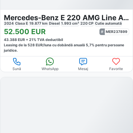
Mercedes-Benz E 220 AMG Line Advanced
2024
Clasa E
19.877
km
Diesel
1.993
cm³
220
CP
Cutie
automată
52.500
EUR
MER237899
43.388
EUR +
21
% TVA deductibil
Leasing de la
528
EUR/luna
cu dobăndă
anuală
5,7
% pentru persoane
juridice.
Sună
WhatsApp
Mesaj
Favorite