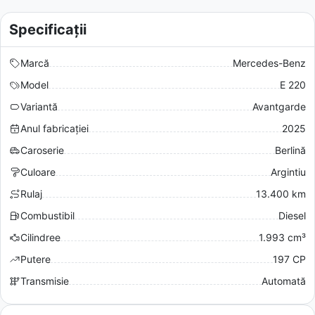
Specificații
Marcă
Mercedes-Benz
Model
E 220
Variantă
Avantgarde
Anul fabricației
2025
Caroserie
Berlină
Culoare
Argintiu
Rulaj
13.400 km
Combustibil
Diesel
Cilindree
1.993 cm³
Putere
197 CP
Transmisie
Automată