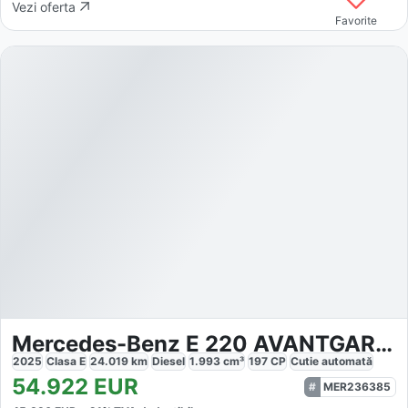
Vezi oferta
Favorite
Mercedes-Benz E 220 AVANTGARDE
2025
Clasa E
24.019
km
Diesel
1.993
cm³
197
CP
Cutie
automată
54.922
EUR
MER236385