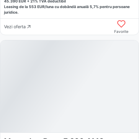
45.390
EUR +
21
% TVA deductibil
Leasing de la
553
EUR/luna
cu dobăndă
anuală
5,7
% pentru persoane
juridice.
Vezi oferta
Favorite