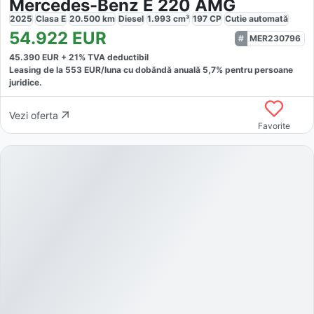
Mercedes-Benz E 220 AMG
2025
Clasa E
20.500
km
Diesel
1.993
cm³
197
CP
Cutie
automată
54.922
EUR
MER230796
45.390
EUR +
21
% TVA deductibil
Leasing de la
553
EUR/luna
cu dobăndă
anuală
5,7
% pentru persoane
juridice.
Vezi oferta
Favorite