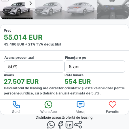
Preț
55.014
EUR
45.466
EUR +
21
% TVA deductibil
Avans procentual
Finanțare pe
50%
5 ani
Avans
Rată lunară
27.507
EUR
554
EUR
Calculatorul de leasing are caracter orientativ și este valabil doar pentru
persoane juridice, cu o dobândă anuală estimată de
5,7
%.
Sună
WhatsApp
Mesaj
Favorite
Distribuie această ofertă
de leasing
: