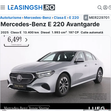
Autoturisme
›
Mercedes-Benz
›
Clasa E
›
E 220
MER229701
Mercedes-Benz E 220 Avantgarde
2025
Clasa E
13.400
km
Diesel
1.993
cm³
197
CP
Cutie
automată