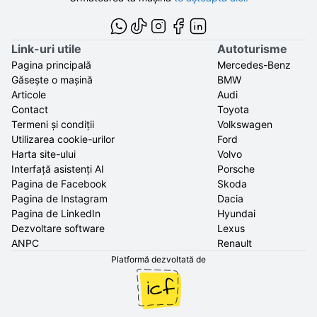
Link-uri utile
Autoturisme
Pagina principală
Mercedes-Benz
Găsește o mașină
BMW
Articole
Audi
Contact
Toyota
Termeni și condiții
Volkswagen
Utilizarea cookie-urilor
Ford
Harta site-ului
Volvo
Interfață asistenți AI
Porsche
Pagina de Facebook
Skoda
Pagina de Instagram
Dacia
Pagina de LinkedIn
Hyundai
Dezvoltare software
Lexus
ANPC
Renault
Platformă dezvoltată de