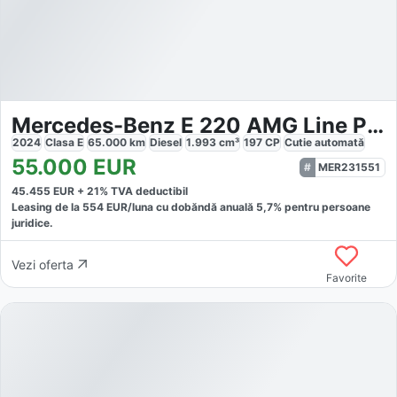
Mercedes-Benz E 220 AMG Line Premium Plus
2024
Clasa E
65.000
km
Diesel
1.993
cm³
197
CP
Cutie
automată
55.000
EUR
MER231551
45.455
EUR +
21
% TVA deductibil
Leasing de la
554
EUR/luna
cu dobăndă
anuală
5,7
% pentru persoane
juridice.
Vezi oferta
Favorite