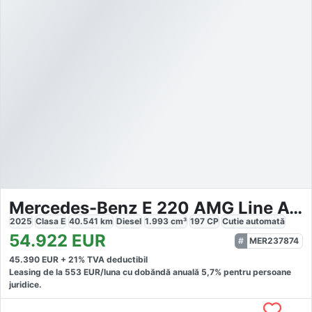
Mercedes-Benz E 220 AMG Line Advanced
2025
Clasa E
40.541
km
Diesel
1.993
cm³
197
CP
Cutie
automată
54.922
EUR
MER237874
45.390
EUR +
21
% TVA deductibil
Leasing de la
553
EUR/luna
cu dobăndă
anuală
5,7
% pentru persoane
juridice.