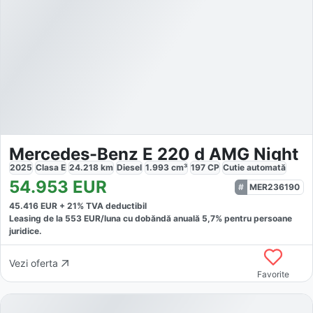
Mercedes-Benz E 220 d AMG Night
2025
Clasa E
24.218
km
Diesel
1.993
cm³
197
CP
Cutie
automată
54.953
EUR
MER236190
45.416
EUR +
21
% TVA deductibil
Leasing de la
553
EUR/luna
cu dobăndă
anuală
5,7
% pentru persoane
juridice.
Vezi oferta
Favorite