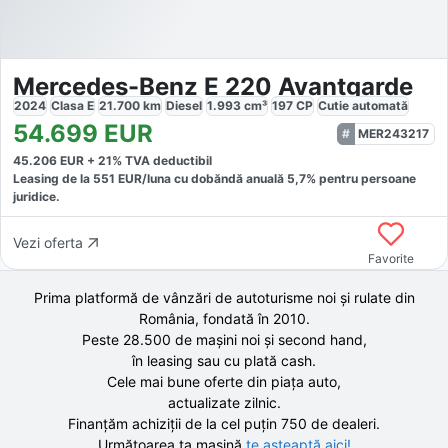
Mercedes-Benz E 220 Avantgarde
2024
Clasa E
21.700
km
Diesel
1.993
cm³
197
CP
Cutie
automată
54.699
EUR
MER243217
45.206
EUR +
21
% TVA deductibil
Leasing de la
551
EUR/luna
cu dobăndă
anuală
5,7
% pentru persoane
juridice.
Vezi oferta
Favorite
Prima platformă de vânzări de autoturisme noi și rulate din
România, fondată în
2010
.
Peste 28.500 de
mașini noi și second hand,
în leasing sau cu plată cash.
Cele mai bune oferte din piața auto,
actualizate zilnic.
Finanțăm achiziții de la
cel puțin 750 de
dealeri.
Următoarea ta mașină
te așteaptă aici!