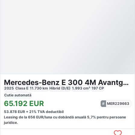
Mercedes-Benz E 300 4M Avantgarde Technik
2025
Clasa E
11.730
km
Hibrid (D/E)
1.993
cm³
197
CP
Cutie
automată
65.192
EUR
MER229663
53.878
EUR +
21
% TVA deductibil
Leasing de la
656
EUR/luna
cu dobăndă
anuală
5,7
% pentru persoane
juridice.