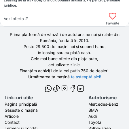
Leasing de la
657
EUR/luna
cu dobăndă
anuală
5,7
% pentru persoane
juridice.
Vezi oferta
Favorite
Prima platformă de vânzări de autoturisme noi și rulate din
România, fondată în
2010
.
Peste 28.500 de
mașini noi și second hand,
în leasing sau cu plată cash.
Cele mai bune oferte din piața auto,
actualizate zilnic.
Finanțăm achiziții de la
cel puțin 750 de
dealeri.
Următoarea ta mașină
te așteaptă aici!
Link-uri utile
Autoturisme
Pagina principală
Mercedes-Benz
Găsește o mașină
BMW
Articole
Audi
Contact
Toyota
Termeni și condiții
Volkswagen