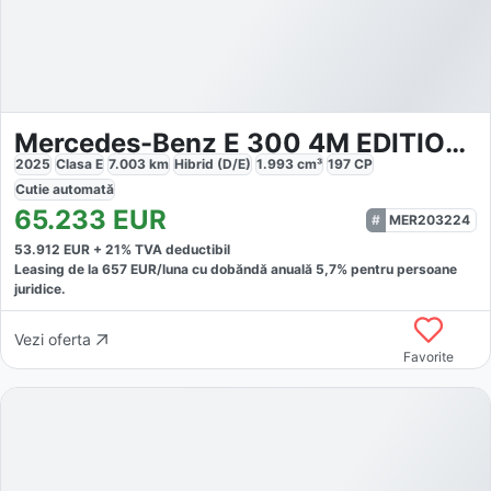
Mercedes-Benz E 300 4M EDITION-AVANTGARDE PANO
2025
Clasa E
7.003
km
Hibrid (D/E)
1.993
cm³
197
CP
Cutie
automată
65.233
EUR
MER203224
53.912
EUR +
21
% TVA deductibil
Leasing de la
657
EUR/luna
cu dobăndă
anuală
5,7
% pentru persoane
juridice.
Vezi oferta
Favorite