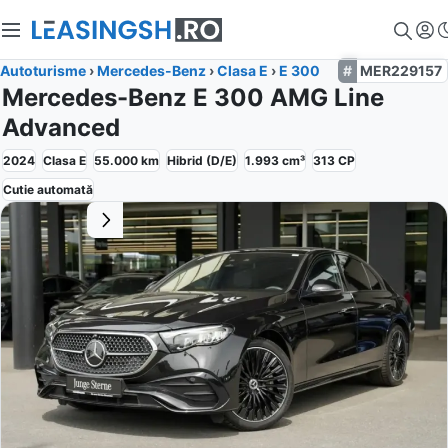
Autoturisme
›
Mercedes-Benz
›
Clasa E
›
E 300
MER229157
Mercedes-Benz E 300 AMG Line
Advanced
2024
Clasa E
55.000
km
Hibrid (D/E)
1.993
cm³
313
CP
Cutie
automată