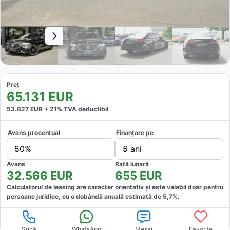
Preț
65.131
EUR
53.827
EUR +
21
% TVA deductibil
Avans procentual
Finanțare pe
50%
5 ani
Avans
Rată lunară
32.566
EUR
655
EUR
Calculatorul de leasing are caracter orientativ și este valabil doar pentru
persoane juridice, cu o dobândă anuală estimată de
5,7
%.
Sună
WhatsApp
Mesaj
Favorite