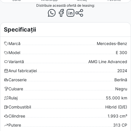
Distribuie această ofertă
de leasing
:
Specificații
Marcă
Mercedes-Benz
Model
E 300
Variantă
AMG Line Advanced
Anul fabricației
2024
Caroserie
Berlină
Culoare
Negru
Rulaj
55.000 km
Combustibil
Hibrid (D/E)
Cilindree
1.993 cm³
Putere
313 CP