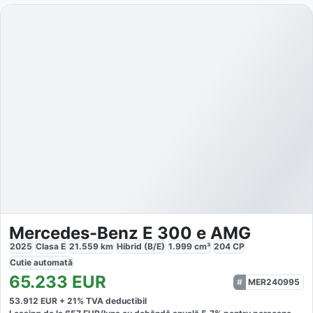
Mercedes-Benz E 300 e AMG
2025
Clasa E
21.559
km
Hibrid (B/E)
1.999
cm³
204
CP
Cutie
automată
65.233
EUR
MER240995
53.912
EUR +
21
% TVA deductibil