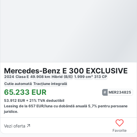
Mercedes-Benz E 300 EXCLUSIVE
2024
Clasa E
49.908
km
Hibrid (B/E)
1.999
cm³
313
CP
Cutie
automată
Tracțiune
integrală
65.233
EUR
MER234825
53.912
EUR +
21
% TVA deductibil
Leasing de la
657
EUR/luna
cu dobăndă
anuală
5,7
% pentru persoane
juridice.
Vezi oferta
Favorite