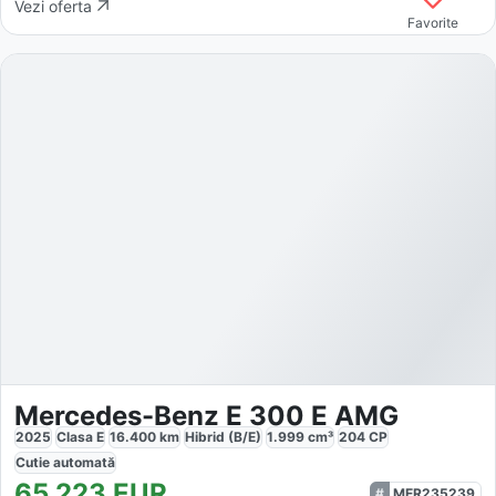
Vezi oferta
Favorite
Mercedes-Benz E 300 E AMG
2025
Clasa E
16.400
km
Hibrid (B/E)
1.999
cm³
204
CP
Cutie
automată
65.223
EUR
MER235239