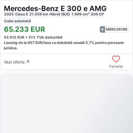
Mercedes-Benz E 300 e AMG
2025
Clasa E
21.559
km
Hibrid (B/E)
1.999
cm³
204
CP
Cutie
automată
65.233
EUR
MER236198
53.912
EUR +
21
% TVA deductibil
Leasing de la
657
EUR/luna
cu dobăndă
anuală
5,7
% pentru persoane
juridice.
Vezi oferta
Favorite