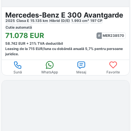
Mercedes-Benz E 300 Avantgarde
2025
Clasa E
15.135
km
Hibrid (D/E)
1.993
cm³
197
CP
Cutie
automată
71.078
EUR
MER238570
58.742
EUR +
21
% TVA deductibil
Leasing de la
715
EUR/luna
cu dobăndă
anuală
5,7
% pentru persoane
juridice.
Sună
WhatsApp
Mesaj
Favorite