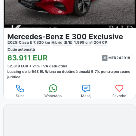
Mercedes-Benz E 300 Exclusive
2025
Clasa E
7.320
km
Hibrid (B/E)
1.999
cm³
204
CP
Cutie
automată
63.911
EUR
MER242918
52.819
EUR +
21
% TVA deductibil
Leasing de la
643
EUR/luna
cu dobăndă
anuală
5,7
% pentru persoane
juridice.
Sună
WhatsApp
Mesaj
Favorite