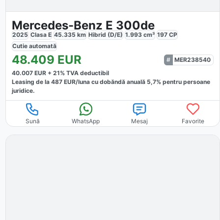
Mercedes-Benz E 300de
2025
Clasa E
45.335
km
Hibrid (D/E)
1.993
cm³
197
CP
Cutie
automată
48.409
EUR
MER238540
40.007
EUR +
21
% TVA deductibil
Leasing de la
487
EUR/luna
cu dobăndă
anuală
5,7
% pentru persoane
juridice.
Sună
WhatsApp
Mesaj
Favorite