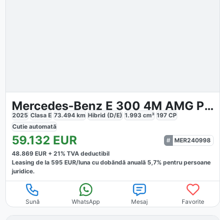
Mercedes-Benz E 300 4M AMG Prem PANO NIGHT Distr
2025
Clasa E
73.494
km
Hibrid (D/E)
1.993
cm³
197
CP
Cutie
automată
59.132
EUR
MER240998
48.869
EUR +
21
% TVA deductibil
Leasing de la
595
EUR/luna
cu dobăndă
anuală
5,7
% pentru persoane
juridice.
Sună
WhatsApp
Mesaj
Favorite