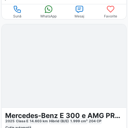
Sună
WhatsApp
Mesaj
Favorite
Mercedes-Benz E 300 e AMG PREMIUM
2025
Clasa E
14.603
km
Hibrid (B/E)
1.999
cm³
204
CP
Cutie
automată