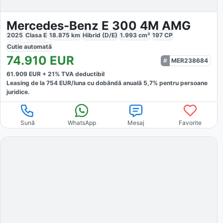
Mercedes-Benz E 300 4M AMG
2025
Clasa E
18.875
km
Hibrid (D/E)
1.993
cm³
197
CP
Cutie
automată
74.910
EUR
MER238684
61.909
EUR +
21
% TVA deductibil
Leasing de la
754
EUR/luna
cu dobăndă
anuală
5,7
% pentru persoane
juridice.
Sună
WhatsApp
Mesaj
Favorite