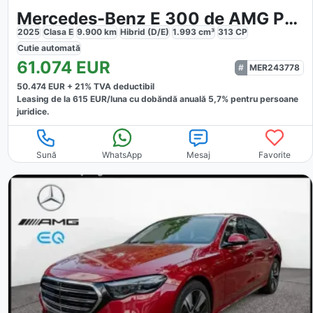
Mercedes-Benz E 300 de AMG Pano DISTRONIC Advanced
2025
Clasa E
9.900
km
Hibrid (D/E)
1.993
cm³
313
CP
Cutie
automată
61.074
EUR
MER243778
50.474
EUR +
21
% TVA deductibil
Leasing de la
615
EUR/luna
cu dobăndă
anuală
5,7
% pentru persoane
juridice.
Sună
WhatsApp
Mesaj
Favorite