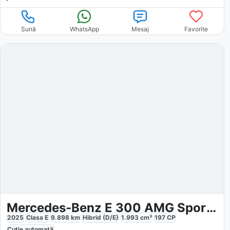
Sună
WhatsApp
Mesaj
Favorite
Mercedes-Benz E 300 AMG Sport Advanced
2025
Clasa E
9.898
km
Hibrid (D/E)
1.993
cm³
197
CP
Cutie
automată