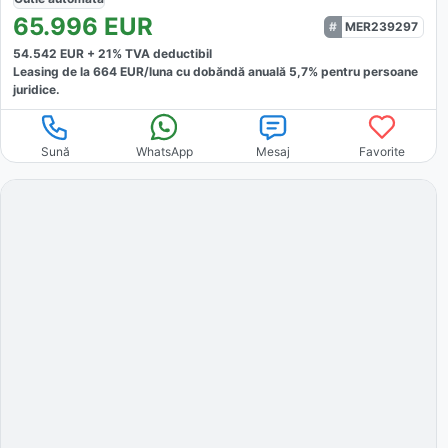
65.996
EUR
MER239297
54.542
EUR +
21
% TVA deductibil
Leasing de la
664
EUR/luna
cu dobăndă
anuală
5,7
% pentru persoane
juridice.
Sună
WhatsApp
Mesaj
Favorite