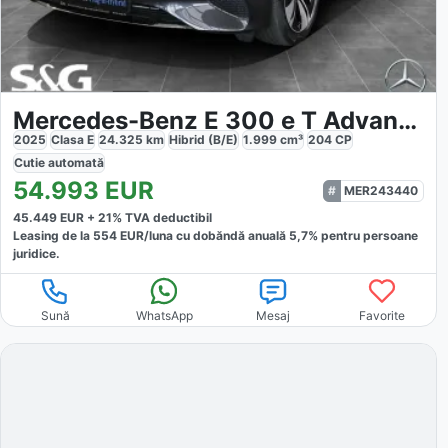
Mercedes-Benz E 300 e T Advanced Plus
2025
Clasa E
24.325
km
Hibrid (B/E)
1.999
cm³
204
CP
Cutie
automată
54.993
EUR
MER243440
45.449
EUR +
21
% TVA deductibil
Leasing de la
554
EUR/luna
cu dobăndă
anuală
5,7
% pentru persoane
juridice.
Sună
WhatsApp
Mesaj
Favorite