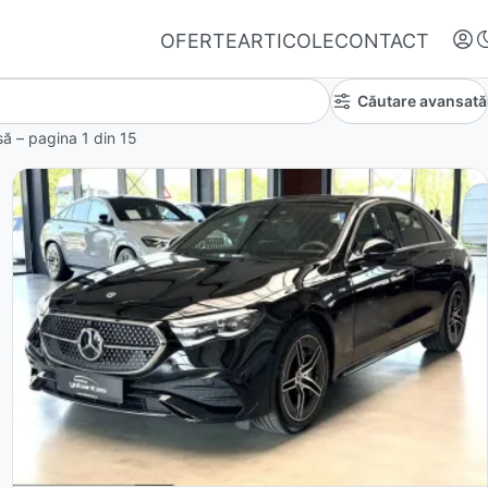
OFERTE
ARTICOLE
CONTACT
Căutare avansată
insă – pagina
1
din
15
Autentifică-te
Nu ai oferte favorite