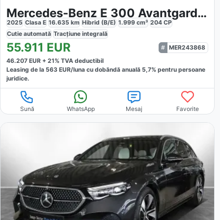
Mercedes-Benz E 300 Avantgarde Advanced
2025
Clasa E
16.635
km
Hibrid (B/E)
1.999
cm³
204
CP
Cutie
automată
Tracțiune
integrală
55.911
EUR
MER243868
46.207
EUR +
21
% TVA deductibil
Leasing de la
563
EUR/luna
cu dobăndă
anuală
5,7
% pentru persoane
juridice.
Sună
WhatsApp
Mesaj
Favorite