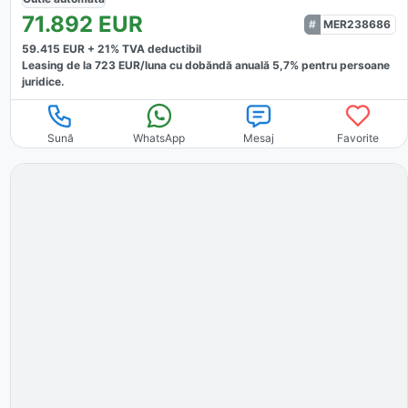
71.892
EUR
MER238686
59.415
EUR +
21
% TVA deductibil
Leasing de la
723
EUR/luna
cu dobăndă
anuală
5,7
% pentru persoane
juridice.
Sună
WhatsApp
Mesaj
Favorite