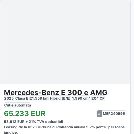
Mercedes-Benz E 300 e AMG
2025
Clasa E
21.559
km
Hibrid (B/E)
1.999
cm³
204
CP
Cutie
automată
65.233
EUR
MER240995
53.912
EUR +
21
% TVA deductibil
Leasing de la
657
EUR/luna
cu dobăndă
anuală
5,7
% pentru persoane
juridice.