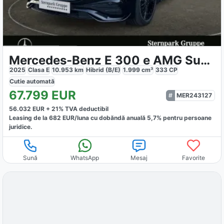
Mercedes-Benz E 300 e AMG Superscreen Night 360
2025
Clasa E
10.953
km
Hibrid (B/E)
1.999
cm³
333
CP
Cutie
automată
67.799
EUR
MER243127
56.032
EUR +
21
% TVA deductibil
Leasing de la
682
EUR/luna
cu dobăndă
anuală
5,7
% pentru persoane
juridice.
Sună
WhatsApp
Mesaj
Favorite