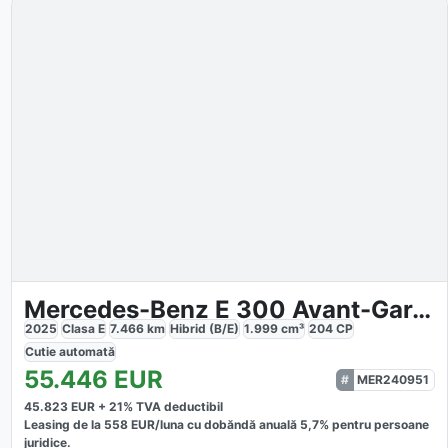
Mercedes-Benz E 300 Avant-Garde
2025
Clasa E
7.466
km
Hibrid (B/E)
1.999
cm³
204
CP
Cutie
automată
55.446
EUR
MER240951
45.823
EUR +
21
% TVA deductibil
Leasing de la
558
EUR/luna
cu dobăndă
anuală
5,7
% pentru persoane
juridice.