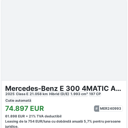
Mercedes-Benz E 300 4MATIC AMG
2025
Clasa E
21.058
km
Hibrid (D/E)
1.993
cm³
197
CP
Cutie
automată
74.897
EUR
MER240993
61.898
EUR +
21
% TVA deductibil
Leasing de la
754
EUR/luna
cu dobăndă
anuală
5,7
% pentru persoane
juridice.