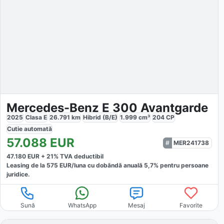
Mercedes-Benz E 300 Avantgarde
2025
Clasa E
26.791
km
Hibrid (B/E)
1.999
cm³
204
CP
Cutie
automată
57.088
EUR
MER241738
47.180
EUR +
21
% TVA deductibil
Leasing de la
575
EUR/luna
cu dobăndă
anuală
5,7
% pentru persoane
juridice.
Sună
WhatsApp
Mesaj
Favorite