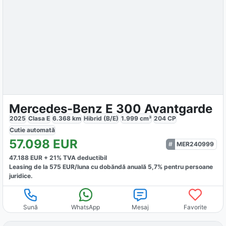
Mercedes-Benz E 300 Avantgarde
2025
Clasa E
6.368
km
Hibrid (B/E)
1.999
cm³
204
CP
Cutie
automată
57.098
EUR
MER240999
47.188
EUR +
21
% TVA deductibil
Leasing de la
575
EUR/luna
cu dobăndă
anuală
5,7
% pentru persoane
juridice.
Sună
WhatsApp
Mesaj
Favorite