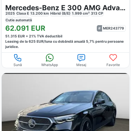
Mercedes-Benz E 300 AMG Advanced Night
2025
Clasa E
13.200
km
Hibrid (B/E)
1.999
cm³
313
CP
Cutie
automată
62.091
EUR
MER243779
51.315
EUR +
21
% TVA deductibil
Leasing de la
625
EUR/luna
cu dobăndă
anuală
5,7
% pentru persoane
juridice.
Sună
WhatsApp
Mesaj
Favorite