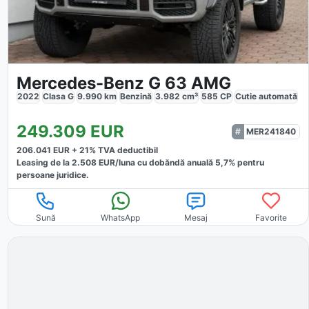
Mercedes-Benz G 63 AMG
2022
Clasa G
9.990
km
Benzină
3.982
cm³
585
CP
Cutie
automată
249.309
EUR
MER241840
206.041
EUR +
21
% TVA deductibil
Leasing de la
2.508
EUR/luna
cu dobăndă
anuală
5,7
% pentru
persoane juridice.
Sună
WhatsApp
Mesaj
Favorite