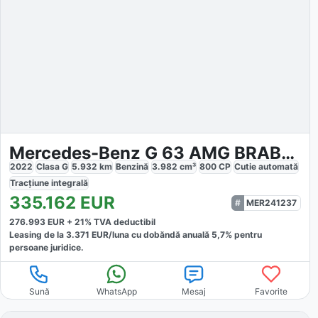
Mercedes-Benz G 63 AMG BRABUS 800
2022
Clasa G
5.932
km
Benzină
3.982
cm³
800
CP
Cutie
automată
Tracțiune
integrală
335.162
EUR
MER241237
276.993
EUR +
21
% TVA deductibil
Leasing de la
3.371
EUR/luna
cu dobăndă
anuală
5,7
% pentru
persoane juridice.
Sună
WhatsApp
Mesaj
Favorite