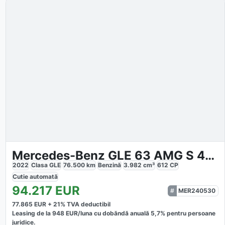
Mercedes-Benz GLE 63 AMG S 4M Coupe
2022
Clasa GLE
76.500
km
Benzină
3.982
cm³
612
CP
Cutie
automată
94.217
EUR
MER240530
77.865
EUR +
21
% TVA deductibil
Leasing de la
948
EUR/luna
cu dobăndă
anuală
5,7
% pentru persoane
juridice.