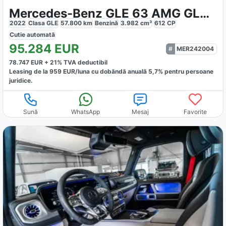
Mercedes-Benz GLE 63 AMG GLE 63 S Coupe AMG
2022
Clasa GLE
57.800
km
Benzină
3.982
cm³
612
CP
Cutie
automată
95.284
EUR
MER242004
78.747
EUR +
21
% TVA deductibil
Leasing de la
959
EUR/luna
cu dobăndă
anuală
5,7
% pentru persoane
juridice.
Sună
WhatsApp
Mesaj
Favorite