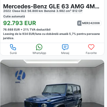
Mercedes-Benz GLE 63 AMG 4Matic
2022
Clasa GLE
56.800
km
Benzină
3.982
cm³
612
CP
Cutie
automată
92.793
EUR
MER242006
76.688
EUR +
21
% TVA deductibil
Leasing de la
934
EUR/luna
cu dobăndă
anuală
5,7
% pentru persoane
juridice.
Sună
WhatsApp
Mesaj
Favorite