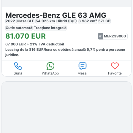
Mercedes-Benz GLE 63 AMG
2022
Clasa GLE
54.925
km
Hibrid (B/E)
3.982
cm³
571
CP
Cutie
automată
Tracțiune
integrală
81.070
EUR
MER239060
67.000
EUR +
21
% TVA deductibil
Leasing de la
816
EUR/luna
cu dobăndă
anuală
5,7
% pentru persoane
juridice.
Sună
WhatsApp
Mesaj
Favorite