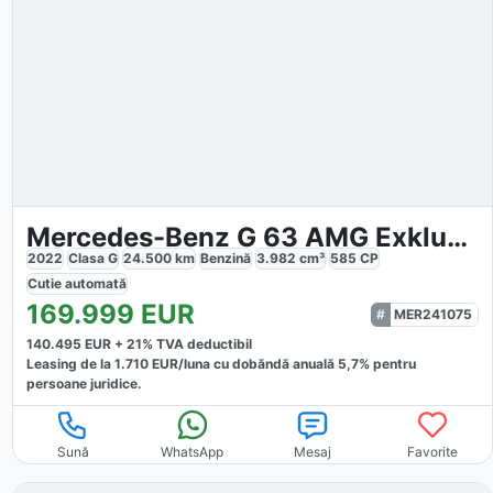
Mercedes-Benz G 63 AMG Exklusiv
2022
Clasa G
24.500
km
Benzină
3.982
cm³
585
CP
Cutie
automată
169.999
EUR
MER241075
140.495
EUR +
21
% TVA deductibil
Leasing de la
1.710
EUR/luna
cu dobăndă
anuală
5,7
% pentru
persoane juridice.
Sună
WhatsApp
Mesaj
Favorite