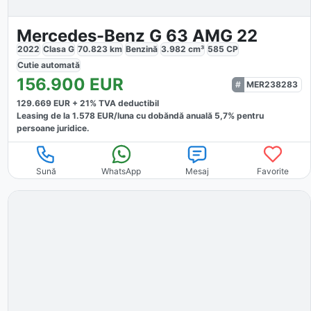
Mercedes-Benz G 63 AMG 22
2022
Clasa G
70.823
km
Benzină
3.982
cm³
585
CP
Cutie
automată
156.900
EUR
MER238283
129.669
EUR +
21
% TVA deductibil
Leasing de la
1.578
EUR/luna
cu dobăndă
anuală
5,7
% pentru
persoane juridice.
Sună
WhatsApp
Mesaj
Favorite