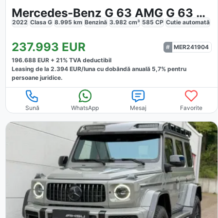
Mercedes-Benz G 63 AMG G 63 4x4²
2022
Clasa G
8.995
km
Benzină
3.982
cm³
585
CP
Cutie
automată
237.993
EUR
MER241904
196.688
EUR +
21
% TVA deductibil
Leasing de la
2.394
EUR/luna
cu dobăndă
anuală
5,7
% pentru
persoane juridice.
Sună
WhatsApp
Mesaj
Favorite