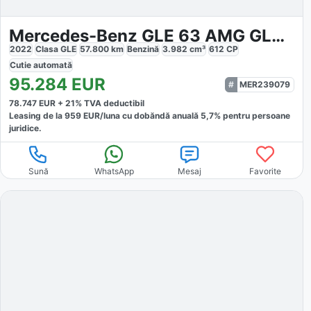
Mercedes-Benz GLE 63 AMG GLE 63 S Coupe AMG 4M
2022
Clasa GLE
57.800
km
Benzină
3.982
cm³
612
CP
Cutie
automată
95.284
EUR
MER239079
78.747
EUR +
21
% TVA deductibil
Leasing de la
959
EUR/luna
cu dobăndă
anuală
5,7
% pentru persoane
juridice.
Sună
WhatsApp
Mesaj
Favorite