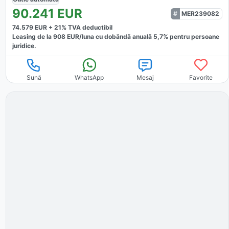
90.241
EUR
MER239082
74.579
EUR +
21
% TVA deductibil
Leasing de la
908
EUR/luna
cu dobăndă
anuală
5,7
% pentru persoane
juridice.
Sună
WhatsApp
Mesaj
Favorite