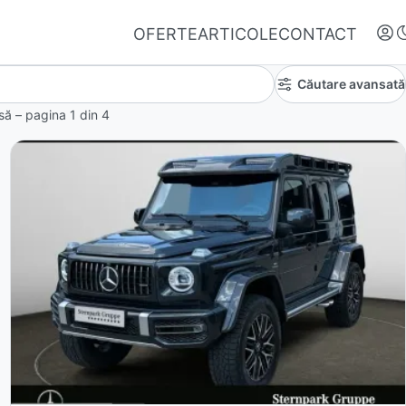
OFERTE
ARTICOLE
CONTACT
Căutare avansată
insă – pagina
1
din
4
Autentifică-te
Nu ai oferte favorite