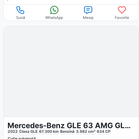
Sună
WhatsApp
Mesaj
Favorite
Mercedes-Benz GLE 63 AMG GLE 63 S 4MATIC
2022
Clasa GLE
67.300
km
Benzină
3.982
cm³
634
CP
Cutie
automată