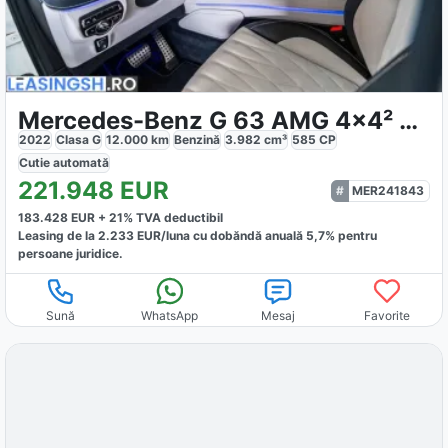
Mercedes-Benz G 63 AMG 4x4² Night Pack
2022
Clasa G
12.000
km
Benzină
3.982
cm³
585
CP
Cutie
automată
221.948
EUR
MER241843
183.428
EUR +
21
% TVA deductibil
Leasing de la
2.233
EUR/luna
cu dobăndă
anuală
5,7
% pentru
persoane juridice.
Sună
WhatsApp
Mesaj
Favorite