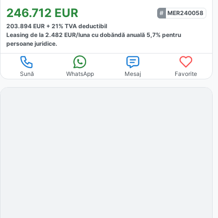
246.712
EUR
MER240058
203.894
EUR +
21
% TVA deductibil
Leasing de la
2.482
EUR/luna
cu dobăndă
anuală
5,7
% pentru
persoane juridice.
Sună
WhatsApp
Mesaj
Favorite