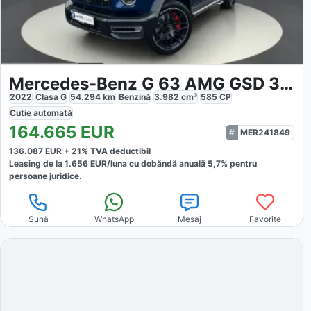
Mercedes-Benz G 63 AMG GSD 360
2022
Clasa G
54.294
km
Benzină
3.982
cm³
585
CP
Cutie
automată
164.665
EUR
MER241849
136.087
EUR +
21
% TVA deductibil
Leasing de la
1.656
EUR/luna
cu dobăndă
anuală
5,7
% pentru
persoane juridice.
Sună
WhatsApp
Mesaj
Favorite