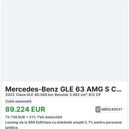
Mercedes-Benz GLE 63 AMG S Coupe
2022
Clasa GLE
80.000
km
Benzină
3.982
cm³
612
CP
Cutie
automată
89.224
EUR
MER240531
73.739
EUR +
21
% TVA deductibil
Leasing de la
898
EUR/luna
cu dobăndă
anuală
5,7
% pentru persoane
juridice.