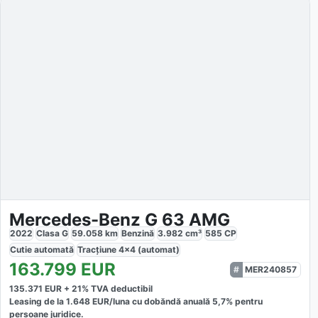
Mercedes-Benz G 63 AMG
2022
Clasa G
59.058
km
Benzină
3.982
cm³
585
CP
Cutie
automată
Tracțiune
4x4 (automat)
163.799
EUR
MER240857
135.371
EUR +
21
% TVA deductibil
Leasing de la
1.648
EUR/luna
cu dobăndă
anuală
5,7
% pentru
persoane juridice.