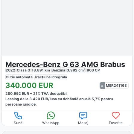
Mercedes-Benz G 63 AMG Brabus
2022
Clasa G
18.891
km
Benzină
3.982
cm³
800
CP
Cutie
automată
Tracțiune
integrală
340.000
EUR
MER241168
280.992
EUR +
21
% TVA deductibil
Leasing de la
3.420
EUR/luna
cu dobăndă
anuală
5,7
% pentru
persoane juridice.
Sună
WhatsApp
Mesaj
Favorite