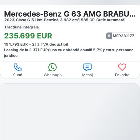
Mercedes-Benz G 63 AMG BRABUS WIDESTAR
2023
Clasa G
51
km
Benzină
3.982
cm³
585
CP
Cutie
automată
Tracțiune
integrală
235.699
EUR
MER231177
194.793
EUR +
21
% TVA deductibil
Leasing de la
2.371
EUR/luna
cu dobăndă
anuală
5,7
% pentru persoane
juridice.
Sună
WhatsApp
Mesaj
Favorite