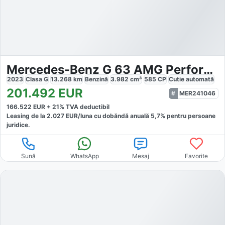
Mercedes-Benz G 63 AMG Performance Technik Night Exclusive AHK
2023
Clasa G
13.268
km
Benzină
3.982
cm³
585
CP
Cutie
automată
201.492
EUR
MER241046
166.522
EUR +
21
% TVA deductibil
Leasing de la
2.027
EUR/luna
cu dobăndă
anuală
5,7
% pentru persoane
juridice.
Sună
WhatsApp
Mesaj
Favorite