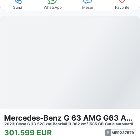
Sună
WhatsApp
Mesaj
Favorite
Mercedes-Benz G 63 AMG G63 AMG 4x4²
2023
Clasa G
13.528
km
Benzină
3.982
cm³
585
CP
Cutie
automată
301.599
EUR
MER237579