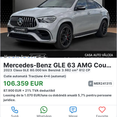
Mercedes-Benz GLE 63 AMG Coupe S
2023
Clasa GLE
60.000
km
Benzină
3.982
cm³
612
CP
Cutie
automată
Tracțiune
4x4 (automat)
106.359
EUR
MER241315
87.900
EUR +
21
% TVA deductibil
Leasing de la
1.070
EUR/luna
cu dobăndă
anuală
5,7
% pentru persoane
juridice.
Sună
WhatsApp
Mesaj
Favorite