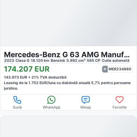
Mercedes-Benz G 63 AMG Manufaktur Burm StdHzg AHK
2023
Clasa G
18.120
km
Benzină
3.982
cm³
585
CP
Cutie
automată
174.207
EUR
MER234860
143.973
EUR +
21
% TVA deductibil
Leasing de la
1.752
EUR/luna
cu dobăndă
anuală
5,7
% pentru persoane
juridice.
Sună
WhatsApp
Mesaj
Favorite