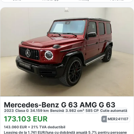
Mercedes-Benz G 63 AMG G 63
2023
Clasa G
34.159
km
Benzină
3.982
cm³
585
CP
Cutie
automată
173.103
EUR
MER241107
143.060
EUR +
21
% TVA deductibil
Leasing de la
1.741
EUR/luna
cu dobăndă
anuală
5,7
% pentru persoane