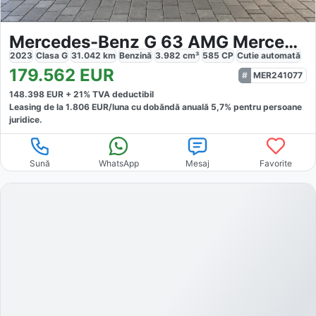
Mercedes-Benz G 63 AMG Mercedes-AMG G 63
2023
Clasa G
31.042
km
Benzină
3.982
cm³
585
CP
Cutie
automată
179.562
EUR
MER241077
148.398
EUR +
21
% TVA deductibil
Leasing de la
1.806
EUR/luna
cu dobăndă
anuală
5,7
% pentru persoane
juridice.
Sună
WhatsApp
Mesaj
Favorite