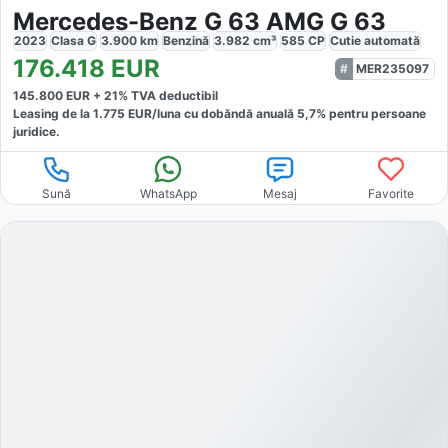
Mercedes-Benz G 63 AMG G 63
2023
Clasa G
3.900
km
Benzină
3.982
cm³
585
CP
Cutie
automată
176.418
EUR
MER235097
145.800
EUR +
21
% TVA deductibil
Leasing de la
1.775
EUR/luna
cu dobăndă
anuală
5,7
% pentru persoane
juridice.
Sună
WhatsApp
Mesaj
Favorite