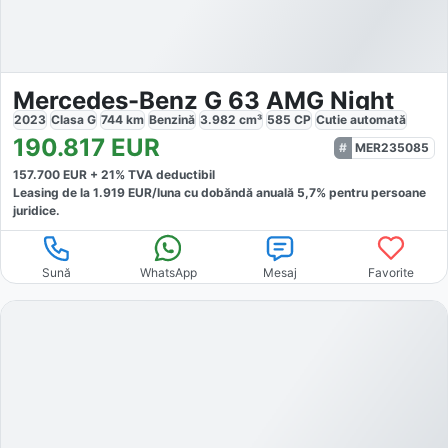
Mercedes-Benz G 63 AMG Night
2023
Clasa G
744
km
Benzină
3.982
cm³
585
CP
Cutie
automată
190.817
EUR
MER235085
157.700
EUR +
21
% TVA deductibil
Leasing de la
1.919
EUR/luna
cu dobăndă
anuală
5,7
% pentru persoane
juridice.
Sună
WhatsApp
Mesaj
Favorite