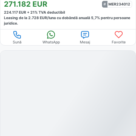
271.182
EUR
MER234012
224.117
EUR +
21
% TVA deductibil
Leasing de la
2.728
EUR/luna
cu dobăndă
anuală
5,7
% pentru persoane
juridice.
Sună
WhatsApp
Mesaj
Favorite