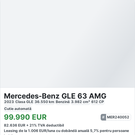
Mercedes-Benz GLE 63 AMG
2023
Clasa GLE
36.550
km
Benzină
3.982
cm³
612
CP
Cutie
automată
99.990
EUR
MER240052
82.636
EUR +
21
% TVA deductibil
Leasing de la
1.006
EUR/luna
cu dobăndă
anuală
5,7
% pentru persoane