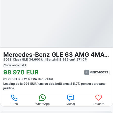
Mercedes-Benz GLE 63 AMG 4MATIC
2023
Clasa GLE
34.600
km
Benzină
3.982
cm³
571
CP
Cutie
automată
98.970
EUR
MER240053
81.793
EUR +
21
% TVA deductibil
Leasing de la
996
EUR/luna
cu dobăndă
anuală
5,7
% pentru persoane
juridice.
Sună
WhatsApp
Mesaj
Favorite