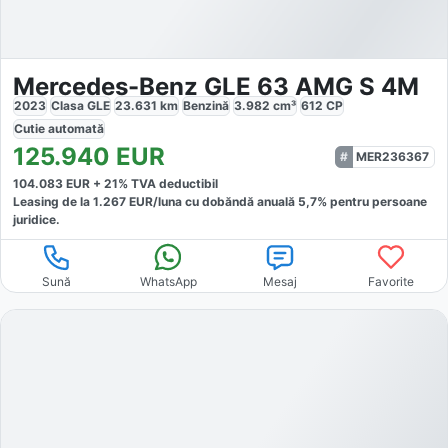
Mercedes-Benz GLE 63 AMG S 4M
2023
Clasa GLE
23.631
km
Benzină
3.982
cm³
612
CP
Cutie
automată
125.940
EUR
MER236367
104.083
EUR +
21
% TVA deductibil
Leasing de la
1.267
EUR/luna
cu dobăndă
anuală
5,7
% pentru persoane
juridice.
Sună
WhatsApp
Mesaj
Favorite