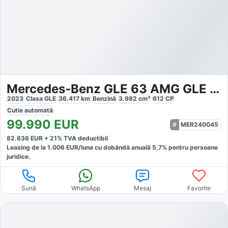
Mercedes-Benz GLE 63 AMG GLE 63 S AMG 4M
2023
Clasa GLE
36.417
km
Benzină
3.982
cm³
612
CP
Cutie
automată
99.990
EUR
MER240045
82.636
EUR +
21
% TVA deductibil
Leasing de la
1.006
EUR/luna
cu dobăndă
anuală
5,7
% pentru persoane
juridice.
Sună
WhatsApp
Mesaj
Favorite