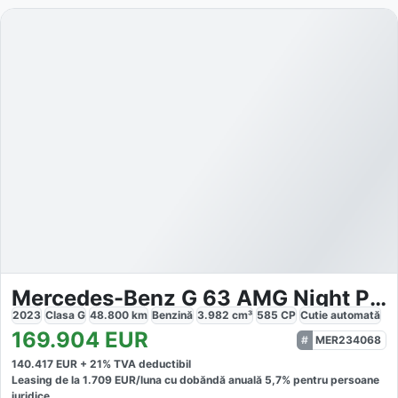
Mercedes-Benz G 63 AMG Night Paket
2023
Clasa G
48.800
km
Benzină
3.982
cm³
585
CP
Cutie
automată
169.904
EUR
MER234068
140.417
EUR +
21
% TVA deductibil
Leasing de la
1.709
EUR/luna
cu dobăndă
anuală
5,7
% pentru persoane
juridice.