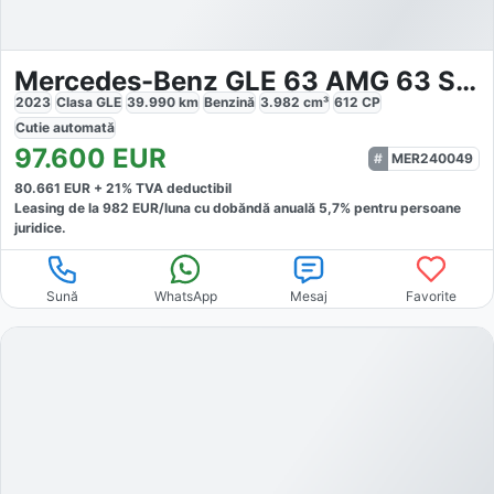
Mercedes-Benz GLE 63 AMG 63 S 4M
2023
Clasa GLE
39.990
km
Benzină
3.982
cm³
612
CP
Cutie
automată
97.600
EUR
MER240049
80.661
EUR +
21
% TVA deductibil
Leasing de la
982
EUR/luna
cu dobăndă
anuală
5,7
% pentru persoane
juridice.
Sună
WhatsApp
Mesaj
Favorite