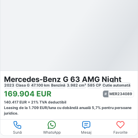
Mercedes-Benz G 63 AMG Night
2023
Clasa G
47.100
km
Benzină
3.982
cm³
585
CP
Cutie
automată
169.904
EUR
MER234089
140.417
EUR +
21
% TVA deductibil
Leasing de la
1.709
EUR/luna
cu dobăndă
anuală
5,7
% pentru persoane
juridice.
Sună
WhatsApp
Mesaj
Favorite