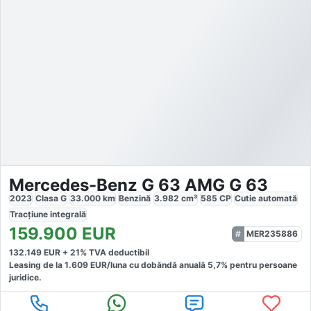
Mercedes-Benz G 63 AMG G 63
2023
Clasa G
33.000
km
Benzină
3.982
cm³
585
CP
Cutie
automată
Tracțiune
integrală
159.900
EUR
MER235886
132.149
EUR +
21
% TVA deductibil
Leasing de la
1.609
EUR/luna
cu dobăndă
anuală
5,7
% pentru persoane
juridice.