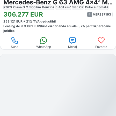
Mercedes-Benz G 63 AMG 4x4² MANUFAKTUR
2023
Clasa G
2.500
km
Benzină
5.461
cm³
585
CP
Cutie
automată
306.277
EUR
MER237193
253.121
EUR +
21
% TVA deductibil
Leasing de la
3.081
EUR/luna
cu dobăndă
anuală
5,7
% pentru persoane
juridice.
Sună
WhatsApp
Mesaj
Favorite