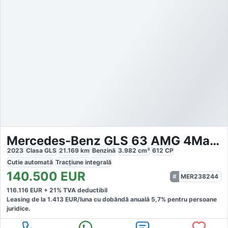
Mercedes-Benz GLS 63 AMG 4Matic Premium
2023
Clasa GLS
21.169
km
Benzină
3.982
cm³
612
CP
Cutie
automată
Tracțiune
integrală
140.500
EUR
MER238244
116.116
EUR +
21
% TVA deductibil
Leasing de la
1.413
EUR/luna
cu dobăndă
anuală
5,7
% pentru persoane
juridice.