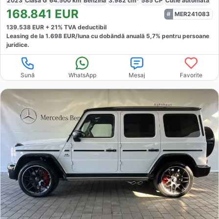
2023
Clasa G
64.500
km
Benzină
3.982
cm³
585
CP
Cutie
automată
168.841
EUR
MER241083
139.538
EUR +
21
% TVA deductibil
Leasing de la
1.698
EUR/luna
cu dobăndă
anuală
5,7
% pentru persoane
juridice.
Sună
WhatsApp
Mesaj
Favorite