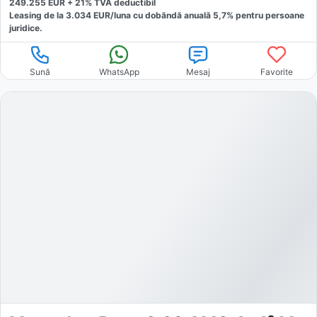
249.255
EUR +
21
% TVA deductibil
Leasing de la
3.034
EUR/luna
cu dobăndă
anuală
5,7
% pentru persoane
juridice.
Sună
WhatsApp
Mesaj
Favorite