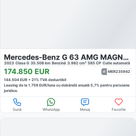
Mercedes-Benz G 63 AMG MAGNO SCHWARZ
2023
Clasa G
35.508
km
Benzină
3.982
cm³
585
CP
Cutie
automată
174.850
EUR
MER235942
144.504
EUR +
21
% TVA deductibil
Leasing de la
1.759
EUR/luna
cu dobăndă
anuală
5,7
% pentru persoane
juridice.
Sună
WhatsApp
Mesaj
Favorite