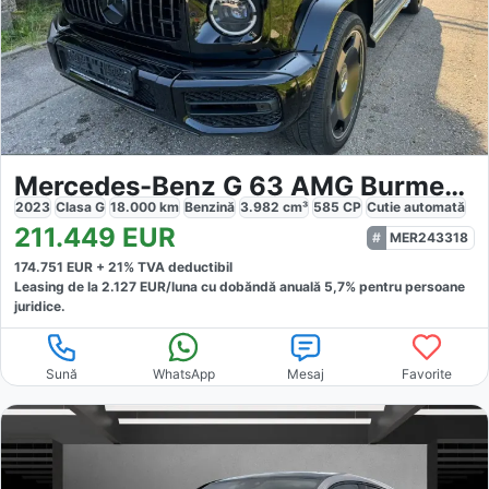
Mercedes-Benz G 63 AMG Burmester 22 Zoll 360 Kamera GSD
2023
Clasa G
18.000
km
Benzină
3.982
cm³
585
CP
Cutie
automată
211.449
EUR
MER243318
174.751
EUR +
21
% TVA deductibil
Leasing de la
2.127
EUR/luna
cu dobăndă
anuală
5,7
% pentru persoane
juridice.
Sună
WhatsApp
Mesaj
Favorite