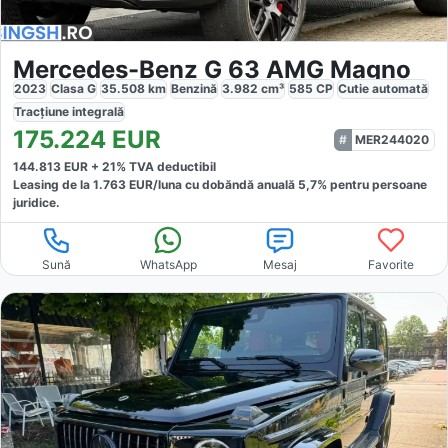
Mercedes-Benz G 63 AMG Magno
2023
Clasa G
35.508
km
Benzină
3.982
cm³
585
CP
Cutie
automată
Tracțiune
integrală
175.224
EUR
MER244020
144.813
EUR +
21
% TVA deductibil
Leasing de la
1.763
EUR/luna
cu dobăndă
anuală
5,7
% pentru persoane
juridice.
Sună
WhatsApp
Mesaj
Favorite