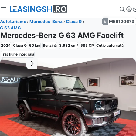
Autoturisme
›
Mercedes-Benz
›
Clasa G
›
MER120673
G 63 AMG
Mercedes-Benz G 63 AMG Facelift
2024
Clasa G
50
km
Benzină
3.982
cm³
585
CP
Cutie
automată
Tracțiune
integrală