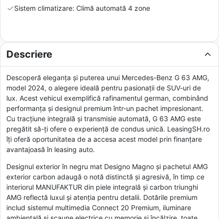
Sistem climatizare: Climă automată 4 zone
Descriere
Descoperă eleganța și puterea unui Mercedes-Benz G 63 AMG,
model 2024, o alegere ideală pentru pasionații de SUV-uri de
lux. Acest vehicul exemplifică rafinamentul german, combinând
performanța și designul premium într-un pachet impresionant.
Cu tracțiune integrală și transmisie automată, G 63 AMG este
pregătit să-ți ofere o experiență de condus unică. LeasingSH.ro
îți oferă oportunitatea de a accesa acest model prin finanțare
avantajoasă în leasing auto.
Designul exterior în negru mat Designo Magno și pachetul AMG
exterior carbon adaugă o notă distinctă și agresivă, în timp ce
interiorul MANUFAKTUR din piele integrală și carbon triunghi
AMG reflectă luxul și atenția pentru detalii. Dotările premium
includ sistemul multimedia Connect 20 Premium, iluminare
ambientală și scaune electrice cu memorie și încălzire, toate