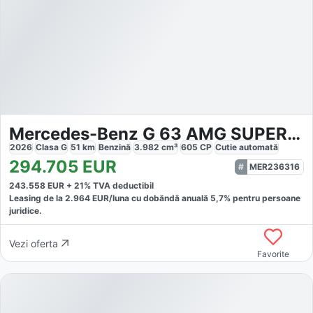
Mercedes-Benz G 63 AMG SUPERIOR
2026
Clasa G
51
km
Benzină
3.982
cm³
605
CP
Cutie
automată
294.705
EUR
MER236316
243.558
EUR +
21
% TVA deductibil
Leasing de la
2.964
EUR/luna
cu dobăndă
anuală
5,7
% pentru persoane
juridice.
Vezi oferta
Favorite