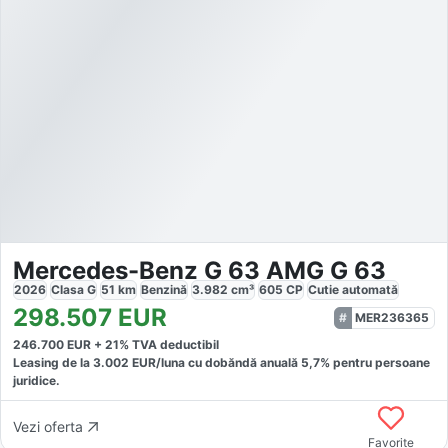
Mercedes-Benz G 63 AMG G 63
2026
Clasa G
51
km
Benzină
3.982
cm³
605
CP
Cutie
automată
298.507
EUR
MER236365
246.700
EUR +
21
% TVA deductibil
Leasing de la
3.002
EUR/luna
cu dobăndă
anuală
5,7
% pentru persoane
juridice.
Vezi oferta
Favorite