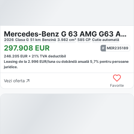
Mercedes-Benz G 63 AMG G63 AMG
2026
Clasa G
51
km
Benzină
3.982
cm³
585
CP
Cutie
automată
297.908
EUR
MER235189
246.205
EUR +
21
% TVA deductibil
Leasing de la
2.996
EUR/luna
cu dobăndă
anuală
5,7
% pentru persoane
juridice.
Vezi oferta
Favorite