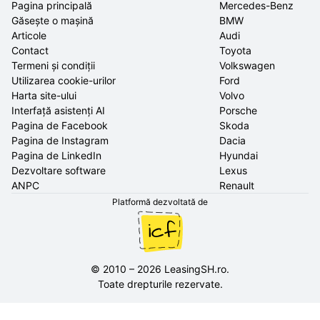
Pagina principală
Mercedes-Benz
Găsește o mașină
BMW
Articole
Audi
Contact
Toyota
Termeni și condiții
Volkswagen
Utilizarea cookie-urilor
Ford
Harta site-ului
Volvo
Interfață asistenți AI
Porsche
Pagina de Facebook
Skoda
Pagina de Instagram
Dacia
Pagina de LinkedIn
Hyundai
Dezvoltare software
Lexus
ANPC
Renault
Platformă dezvoltată de
©
2010
–
2026
LeasingSH.ro
.
Toate drepturile rezervate.