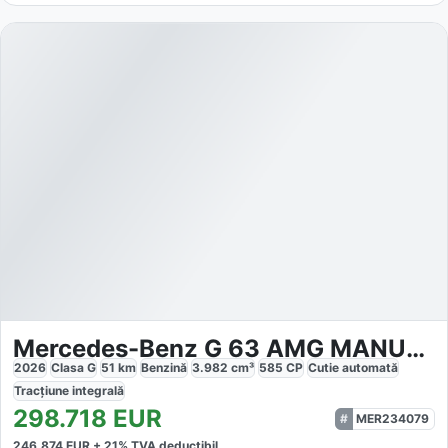
Mercedes-Benz G 63 AMG MANUFAKTUR
2026
Clasa G
51
km
Benzină
3.982
cm³
585
CP
Cutie
automată
Tracțiune
integrală
298.718
EUR
MER234079
246.874
EUR +
21
% TVA deductibil