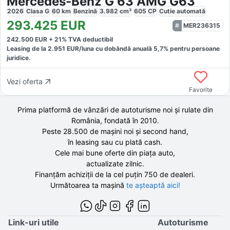
Mercedes-Benz G 63 AMG G63
2026
Clasa G
60
km
Benzină
3.982
cm³
605
CP
Cutie
automată
293.425
EUR
MER236315
242.500
EUR +
21
% TVA deductibil
Leasing de la
2.951
EUR/luna
cu dobăndă
anuală
5,7
% pentru persoane
juridice.
Vezi oferta
Favorite
Prima platformă de vânzări de autoturisme noi și rulate din
România, fondată în
2010
.
Peste 28.500 de
mașini noi și second hand,
în leasing sau cu plată cash.
Cele mai bune oferte din piața auto,
actualizate zilnic.
Finanțăm achiziții de la
cel puțin 750 de
dealeri.
Următoarea ta mașină
te așteaptă aici!
Link-uri utile
Autoturisme