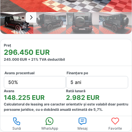
Preț
296.450
EUR
245.000
EUR +
21
% TVA deductibil
Avans procentual
Finanțare pe
50%
5 ani
Avans
Rată lunară
148.225
EUR
2.982
EUR
Calculatorul de leasing are caracter orientativ și este valabil doar pentru
persoane juridice, cu o dobândă anuală estimată de
5,7
%.
Sună
WhatsApp
Mesaj
Favorite