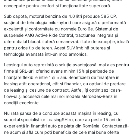
concepute pentru confort și funcționalitate superioară.
Sub capotă, motorul benzina de 4.0 litri produce 585 CP,
susținut de tehnologia mild-hybrid care asigură o performanță
excelentă și conformitate cu normele Euro 6e. Sistemul de
suspensie AMG Active Ride Control, tracțiunea integrală și
diferentialul blocabil oferă o manevrabilitate de excepție, ideală
pentru orice tip de teren. Acest SUV îmbină puterea și
tehnologia avansată într-un mod armonios.
Leasingul auto reprezintă o soluție avantajoasă, mai ales pentru
firme și SRL-uri, oferind avans minim 15% și perioade de
finanțare flexibile între 1 și 5 ani. Beneficiezi de finanțare în
leasing atât operațional, cât și financiar, cu opțiuni de predare
de leasing și cesiune de contract. Astfel, îți optimizezi cash-
flow-ul și accesezi cele mai noi modele Mercedes-Benz în
condiții excelente.
Nu rata șansa de a conduce această mașină în leasing, cu
suportul specialiștilor LeasingSH.ro, care au peste 15 ani de
experiență în finanțări auto pe piața din România. Contactează-
ne acum și află cum poți beneficia de cele mai bune oferte