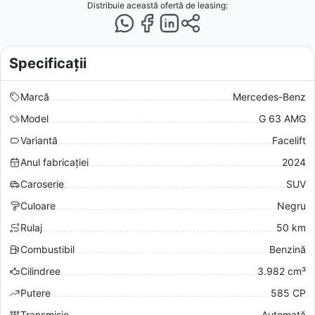
Distribuie această ofertă
de leasing
:
Specificații
Marcă
Mercedes-Benz
Model
G 63 AMG
Variantă
Facelift
Anul fabricației
2024
Caroserie
SUV
Culoare
Negru
Rulaj
50 km
Combustibil
Benzină
Cilindree
3.982 cm³
Putere
585 CP
Transmisie
Automată