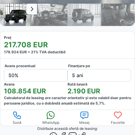
Preț
217.708
EUR
179.924
EUR +
21
% TVA deductibil
Avans procentual
Finanțare pe
50%
5 ani
Avans
Rată lunară
108.854
EUR
2.190
EUR
Calculatorul de leasing are caracter orientativ și este valabil doar pentru
persoane juridice, cu o dobândă anuală estimată de
5,7
%.
Sună
WhatsApp
Mesaj
Favorite
Distribuie această ofertă
de leasing
: