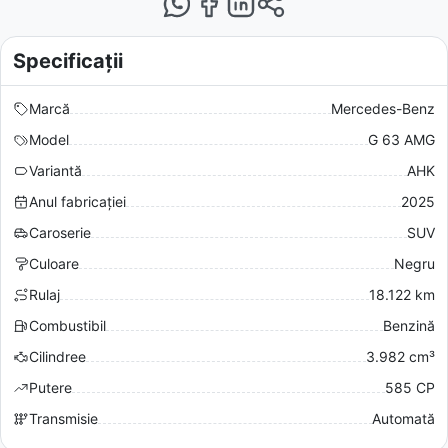
Specificații
Marcă
Mercedes-Benz
Model
G 63 AMG
Variantă
AHK
Anul fabricației
2025
Caroserie
SUV
Culoare
Negru
Rulaj
18.122 km
Combustibil
Benzină
Cilindree
3.982 cm³
Putere
585 CP
Transmisie
Automată