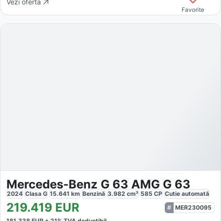
Vezi oferta
Favorite
Mercedes-Benz G 63 AMG G 63
2024
Clasa G
15.641
km
Benzină
3.982
cm³
585
CP
Cutie
automată
219.419
EUR
MER230095
181.338
EUR +
21
% TVA deductibil