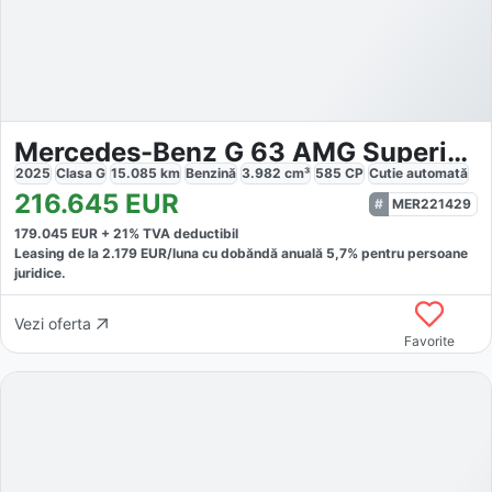
Mercedes-Benz G 63 AMG Superior Manufaktur NIGHT AHK
2025
Clasa G
15.085
km
Benzină
3.982
cm³
585
CP
Cutie
automată
216.645
EUR
MER221429
179.045
EUR +
21
% TVA deductibil
Leasing de la
2.179
EUR/luna
cu dobăndă
anuală
5,7
% pentru persoane
juridice.
Vezi oferta
Favorite