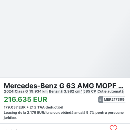
Mercedes-Benz G 63 AMG MOPF Superior
2024
Clasa G
19.934
km
Benzină
3.982
cm³
585
CP
Cutie
automată
216.635
EUR
MER217399
179.037
EUR +
21
% TVA deductibil
Leasing de la
2.179
EUR/luna
cu dobăndă
anuală
5,7
% pentru persoane
juridice.