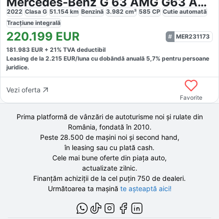
Mercedes-Benz G 63 AMG G63 AMG
2022
Clasa G
51.154
km
Benzină
3.982
cm³
585
CP
Cutie
automată
Tracțiune
integrală
220.199
EUR
MER231173
181.983
EUR +
21
% TVA deductibil
Leasing de la
2.215
EUR/luna
cu dobăndă
anuală
5,7
% pentru persoane
juridice.
Vezi oferta
Favorite
Prima platformă de vânzări de autoturisme noi și rulate din
România, fondată în
2010
.
Peste 28.500 de
mașini noi și second hand,
în leasing sau cu plată cash.
Cele mai bune oferte din piața auto,
actualizate zilnic.
Finanțăm achiziții de la
cel puțin 750 de
dealeri.
Următoarea ta mașină
te așteaptă aici!