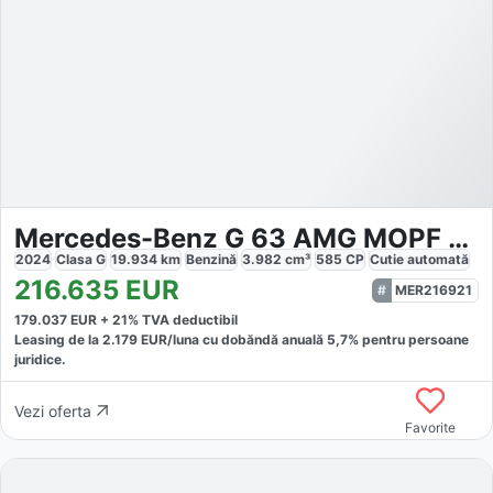
Mercedes-Benz G 63 AMG MOPF Superior
2024
Clasa G
19.934
km
Benzină
3.982
cm³
585
CP
Cutie
automată
216.635
EUR
MER216921
179.037
EUR +
21
% TVA deductibil
Leasing de la
2.179
EUR/luna
cu dobăndă
anuală
5,7
% pentru persoane
juridice.
Vezi oferta
Favorite