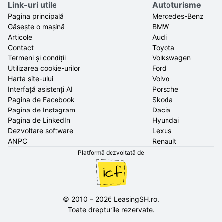
Link-uri utile
Autoturisme
Pagina principală
Mercedes-Benz
Găsește o mașină
BMW
Articole
Audi
Contact
Toyota
Termeni și condiții
Volkswagen
Utilizarea cookie-urilor
Ford
Harta site-ului
Volvo
Interfață asistenți AI
Porsche
Pagina de Facebook
Skoda
Pagina de Instagram
Dacia
Pagina de LinkedIn
Hyundai
Dezvoltare software
Lexus
ANPC
Renault
Platformă dezvoltată de
©
2010
–
2026
LeasingSH.ro
.
Toate drepturile rezervate.