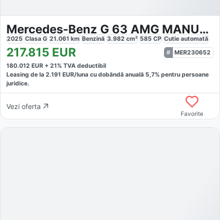
Mercedes-Benz G 63 AMG MANUFAKTUR
2025
Clasa G
21.061
km
Benzină
3.982
cm³
585
CP
Cutie
automată
217.815
EUR
MER230652
180.012
EUR +
21
% TVA deductibil
Leasing de la
2.191
EUR/luna
cu dobăndă
anuală
5,7
% pentru persoane
juridice.
Vezi oferta
Favorite