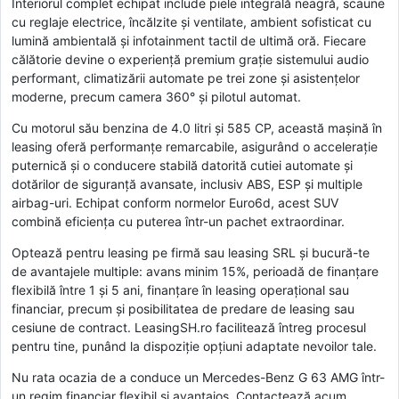
Interiorul complet echipat include piele integrală neagră, scaune
cu reglaje electrice, încălzite și ventilate, ambient sofisticat cu
lumină ambientală și infotainment tactil de ultimă oră. Fiecare
călătorie devine o experiență premium grație sistemului audio
performant, climatizării automate pe trei zone și asistențelor
moderne, precum camera 360° și pilotul automat.
Cu motorul său benzina de 4.0 litri și 585 CP, această mașină în
leasing oferă performanțe remarcabile, asigurând o accelerație
puternică și o conducere stabilă datorită cutiei automate și
dotărilor de siguranță avansate, inclusiv ABS, ESP și multiple
airbag-uri. Echipat conform normelor Euro6d, acest SUV
combină eficiența cu puterea într-un pachet extraordinar.
Optează pentru leasing pe firmă sau leasing SRL și bucură-te
de avantajele multiple: avans minim 15%, perioadă de finanțare
flexibilă între 1 și 5 ani, finanțare în leasing operațional sau
financiar, precum și posibilitatea de predare de leasing sau
cesiune de contract. LeasingSH.ro facilitează întreg procesul
pentru tine, punând la dispoziție opțiuni adaptate nevoilor tale.
Nu rata ocazia de a conduce un Mercedes-Benz G 63 AMG într-
un regim financiar flexibil și avantajos. Contactează acum