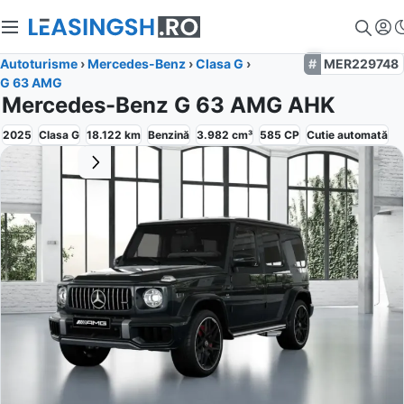
Autoturisme
›
Mercedes-Benz
›
Clasa G
›
MER229748
G 63 AMG
Mercedes-Benz G 63 AMG AHK
2025
Clasa G
18.122
km
Benzină
3.982
cm³
585
CP
Cutie
automată