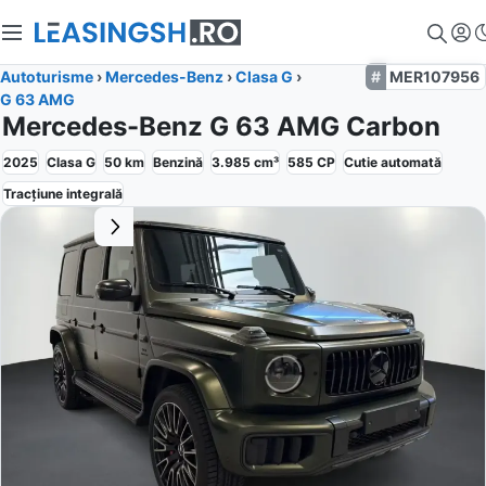
Autoturisme
›
Mercedes-Benz
›
Clasa G
›
MER107956
G 63 AMG
Mercedes-Benz G 63 AMG Carbon
2025
Clasa G
50
km
Benzină
3.985
cm³
585
CP
Cutie
automată
Tracțiune
integrală