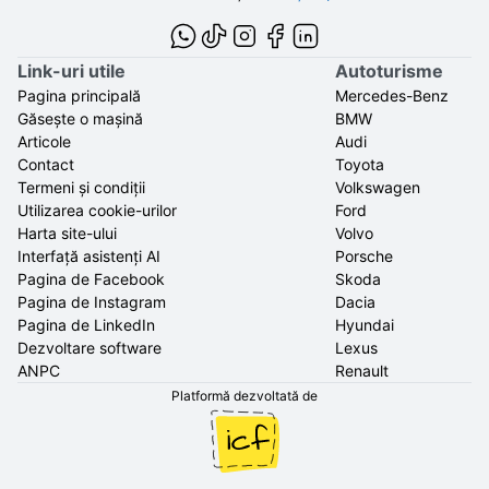
Link-uri utile
Autoturisme
Pagina principală
Mercedes-Benz
Găsește o mașină
BMW
Articole
Audi
Contact
Toyota
Termeni și condiții
Volkswagen
Utilizarea cookie-urilor
Ford
Harta site-ului
Volvo
Interfață asistenți AI
Porsche
Pagina de Facebook
Skoda
Pagina de Instagram
Dacia
Pagina de LinkedIn
Hyundai
Dezvoltare software
Lexus
ANPC
Renault
Platformă dezvoltată de