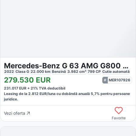
Mercedes-Benz G 63 AMG G800 Brabus Widestar
2022
Clasa G
22.000
km
Benzină
3.982
cm³
799
CP
Cutie
automată
279.530
EUR
MER107926
231.017
EUR +
21
% TVA deductibil
Leasing de la
2.812
EUR/luna
cu dobăndă
anuală
5,7
% pentru persoane
juridice.
Vezi oferta
Favorite