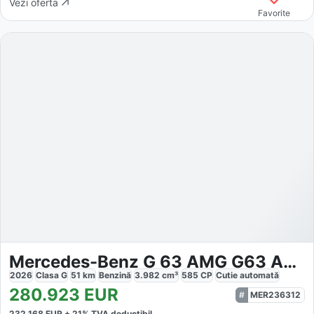
Vezi oferta
Favorite
Mercedes-Benz G 63 AMG G63 AMG
2026
Clasa G
51
km
Benzină
3.982
cm³
585
CP
Cutie
automată
280.923
EUR
MER236312
232.168
EUR +
21
% TVA deductibil