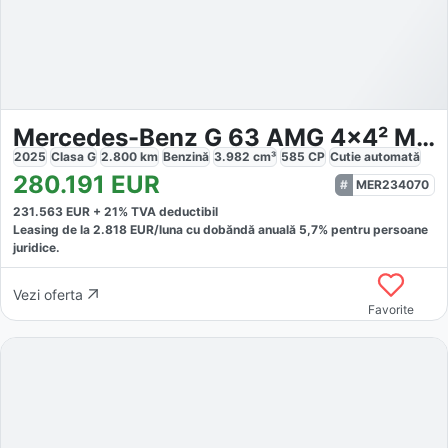
Mercedes-Benz G 63 AMG 4x4² MAGNO Night-P Carbon TV 3D
2025
Clasa G
2.800
km
Benzină
3.982
cm³
585
CP
Cutie
automată
280.191
EUR
MER234070
231.563
EUR +
21
% TVA deductibil
Leasing de la
2.818
EUR/luna
cu dobăndă
anuală
5,7
% pentru persoane
juridice.
Vezi oferta
Favorite