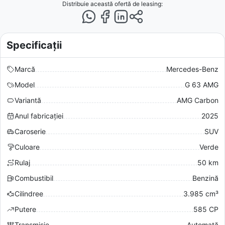
Distribuie această ofertă
de leasing
:
Specificații
Marcă
Mercedes-Benz
Model
G 63 AMG
Variantă
AMG Carbon
Anul fabricației
2025
Caroserie
SUV
Culoare
Verde
Rulaj
50 km
Combustibil
Benzină
Cilindree
3.985 cm³
Putere
585 CP
Transmisie
Automată