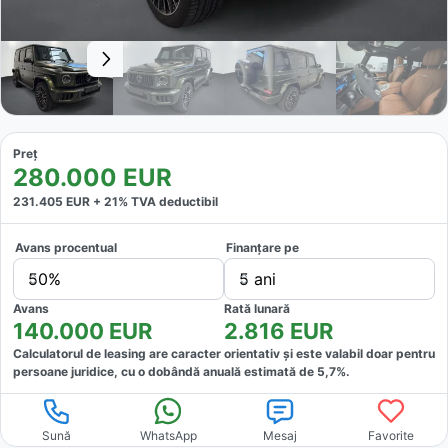
Preț
280.000
EUR
231.405
EUR +
21
% TVA deductibil
Avans procentual
Finanțare pe
50%
5 ani
Avans
Rată lunară
140.000
EUR
2.816
EUR
Calculatorul de leasing are caracter orientativ și este valabil doar pentru
persoane juridice, cu o dobândă anuală estimată de
5,7
%.
Sună
WhatsApp
Mesaj
Favorite