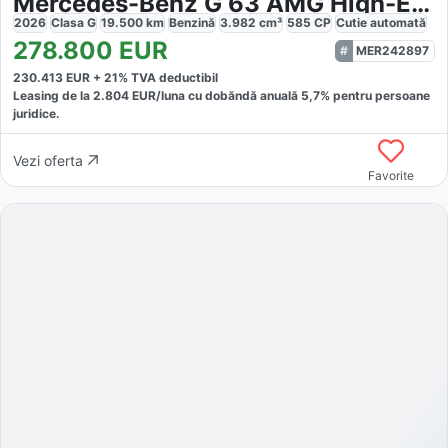
Mercedes-Benz G 63 AMG High-End
2026
Clasa G
19.500
km
Benzină
3.982
cm³
585
CP
Cutie
automată
278.800
EUR
MER242897
230.413
EUR +
21
% TVA deductibil
Leasing de la
2.804
EUR/luna
cu dobăndă
anuală
5,7
% pentru persoane
juridice.
Vezi oferta
Favorite