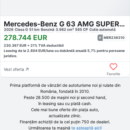
Mercedes-Benz G 63 AMG SUPERIOR
2026
Clasa G
51
km
Benzină
3.982
cm³
585
CP
Cutie
automată
278.744
EUR
MER236310
230.367
EUR +
21
% TVA deductibil
Leasing de la
2.804
EUR/luna
cu dobăndă
anuală
5,7
% pentru persoane
juridice.
Vezi oferta
Favorite
Prima platformă de vânzări de autoturisme noi și rulate din
România, fondată în
2010
.
Peste 28.500 de
mașini noi și second hand,
în leasing sau cu plată cash.
Cele mai bune oferte din piața auto,
actualizate zilnic.
Finanțăm achiziții de la
cel puțin 750 de
dealeri.
Următoarea ta mașină
te așteaptă aici!