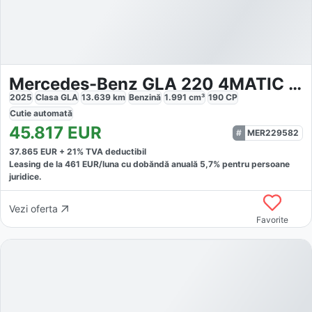
Mercedes-Benz GLA 220 4MATIC PROGRESSIVE
2025
Clasa GLA
13.639
km
Benzină
1.991
cm³
190
CP
Cutie
automată
45.817
EUR
MER229582
37.865
EUR +
21
% TVA deductibil
Leasing de la
461
EUR/luna
cu dobăndă
anuală
5,7
% pentru persoane
juridice.
Vezi oferta
Favorite