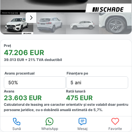
Preț
47.206
EUR
39.013
EUR +
21
% TVA deductibil
Avans procentual
Finanțare pe
50%
5 ani
Avans
Rată lunară
23.603
EUR
475
EUR
Calculatorul de leasing are caracter orientativ și este valabil doar pentru
persoane juridice, cu o dobândă anuală estimată de
5,7
%.
Sună
WhatsApp
Mesaj
Favorite