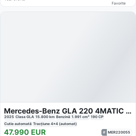
Favorite
Mercedes-Benz GLA 220 4MATIC AMG Line Advanced Plus
2025
Clasa GLA
15.800
km
Benzină
1.991
cm³
190
CP
Cutie
automată
Tracțiune
4x4 (automat)
47.990
EUR
MER220055