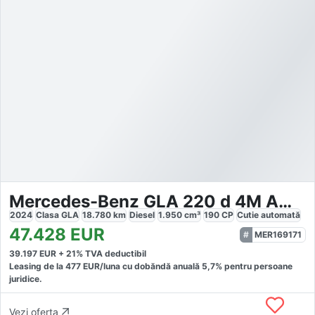
Mercedes-Benz GLA 220 d 4M AMG Line
2024
Clasa GLA
18.780
km
Diesel
1.950
cm³
190
CP
Cutie
automată
47.428
EUR
MER169171
39.197
EUR +
21
% TVA deductibil
Leasing de la
477
EUR/luna
cu dobăndă
anuală
5,7
% pentru persoane
juridice.
Vezi oferta