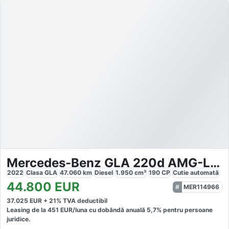
Mercedes-Benz GLA 220d AMG-Line
2022
Clasa GLA
47.060
km
Diesel
1.950
cm³
190
CP
Cutie
automată
44.800
EUR
MER114966
37.025
EUR +
21
% TVA deductibil
Leasing de la
451
EUR/luna
cu dobăndă
anuală
5,7
% pentru persoane
juridice.