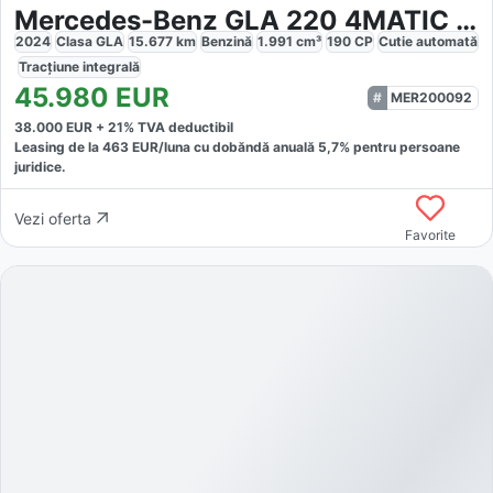
Mercedes-Benz GLA 220 4MATIC AMG Line
2024
Clasa GLA
15.677
km
Benzină
1.991
cm³
190
CP
Cutie
automată
Tracțiune
integrală
45.980
EUR
MER200092
38.000
EUR +
21
% TVA deductibil
Leasing de la
463
EUR/luna
cu dobăndă
anuală
5,7
% pentru persoane
juridice.
Vezi oferta
Favorite