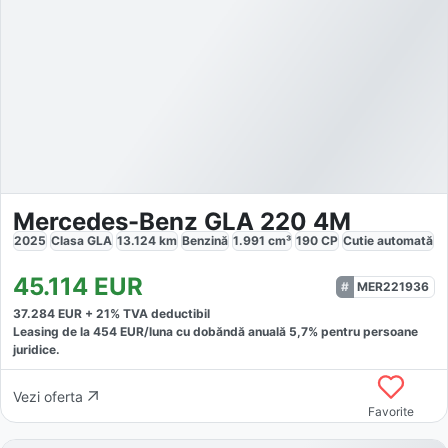
Mercedes-Benz GLA 220 4M
2025
Clasa GLA
13.124
km
Benzină
1.991
cm³
190
CP
Cutie
automată
45.114
EUR
MER221936
37.284
EUR +
21
% TVA deductibil
Leasing de la
454
EUR/luna
cu dobăndă
anuală
5,7
% pentru persoane
juridice.
Vezi oferta
Favorite