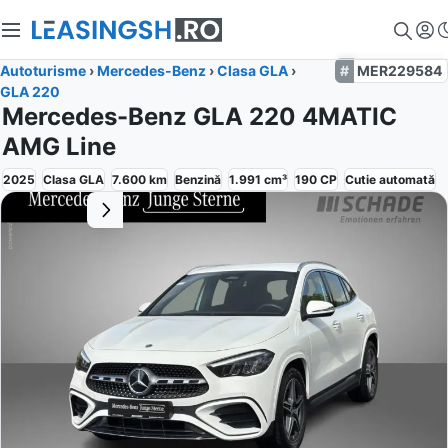
Autoturisme
›
Mercedes-Benz
›
Clasa GLA
›
MER229584
GLA 220
Mercedes-Benz GLA 220 4MATIC
AMG Line
2025
Clasa GLA
7.600
km
Benzină
1.991
cm³
190
CP
Cutie
automată