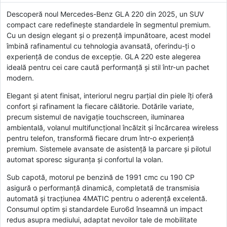
Descoperă noul Mercedes-Benz GLA 220 din 2025, un SUV
compact care redefinește standardele în segmentul premium.
Cu un design elegant și o prezență impunătoare, acest model
îmbină rafinamentul cu tehnologia avansată, oferindu-ți o
experiență de condus de excepție. GLA 220 este alegerea
ideală pentru cei care caută performanță și stil într-un pachet
modern.
Elegant și atent finisat, interiorul negru parțial din piele îți oferă
confort și rafinament la fiecare călătorie. Dotările variate,
precum sistemul de navigație touchscreen, iluminarea
ambientală, volanul multifuncțional încălzit și încărcarea wireless
pentru telefon, transformă fiecare drum într-o experiență
premium. Sistemele avansate de asistență la parcare și pilotul
automat sporesc siguranța și confortul la volan.
Sub capotă, motorul pe benzină de 1991 cmc cu 190 CP
asigură o performanță dinamică, completată de transmisia
automată și tracțiunea 4MATIC pentru o aderență excelentă.
Consumul optim și standardele Euro6d înseamnă un impact
redus asupra mediului, adaptat nevoilor tale de mobilitate