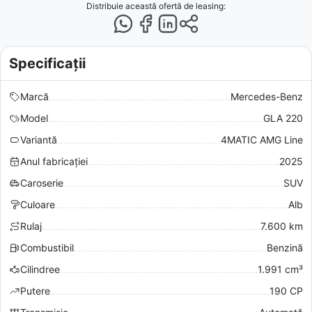
Distribuie această ofertă
de leasing
:
Specificații
Marcă
Mercedes-Benz
Model
GLA 220
Variantă
4MATIC AMG Line
Anul fabricației
2025
Caroserie
SUV
Culoare
Alb
Rulaj
7.600 km
Combustibil
Benzină
Cilindree
1.991 cm³
Putere
190 CP