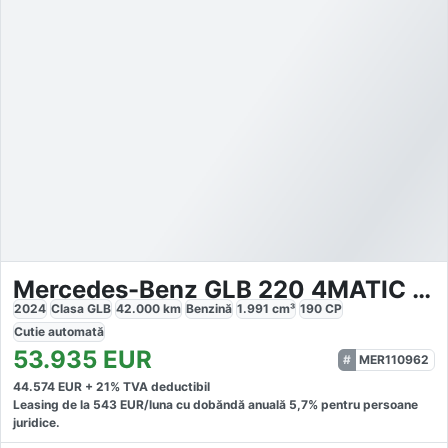
Mercedes-Benz GLB 220 4MATIC AMG Sport
2024
Clasa GLB
42.000
km
Benzină
1.991
cm³
190
CP
Cutie
automată
53.935
EUR
MER110962
44.574
EUR +
21
% TVA deductibil
Leasing de la
543
EUR/luna
cu dobăndă
anuală
5,7
% pentru persoane
juridice.