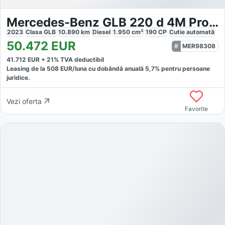
Mercedes-Benz GLB 220 d 4M Progressive LED 360° MBUX HighEnd-P
2023
Clasa GLB
10.890
km
Diesel
1.950
cm³
190
CP
Cutie
automată
50.472
EUR
MER98308
41.712
EUR +
21
% TVA deductibil
Leasing de la
508
EUR/luna
cu dobăndă
anuală
5,7
% pentru persoane
juridice.
Vezi oferta
Favorite