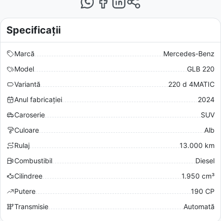
Specificații
Marcă
Mercedes-Benz
Model
GLB 220
Variantă
220 d 4MATIC
Anul fabricației
2024
Caroserie
SUV
Culoare
Alb
Rulaj
13.000 km
Combustibil
Diesel
Cilindree
1.950 cm³
Putere
190 CP
Transmisie
Automată