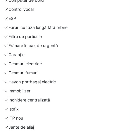
Computer de bord
Control vocal
ESP
Faruri cu faza lungă fără orbire
Filtru de particule
Frânare în caz de urgență
Garanție
Geamuri electrice
Geamuri fumurii
Hayon portbagaj electric
Immobilizer
Închidere centralizată
Isofix
ITP nou
Jante de aliaj