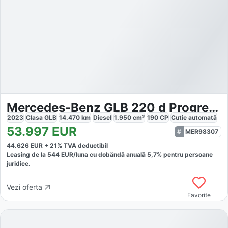
Mercedes-Benz GLB 220 d Progressive Fahrass-P. Pano AHK 360°
2023
Clasa GLB
14.470
km
Diesel
1.950
cm³
190
CP
Cutie
automată
53.997
EUR
MER98307
44.626
EUR +
21
% TVA deductibil
Leasing de la
544
EUR/luna
cu dobăndă
anuală
5,7
% pentru persoane
juridice.
Vezi oferta
Favorite