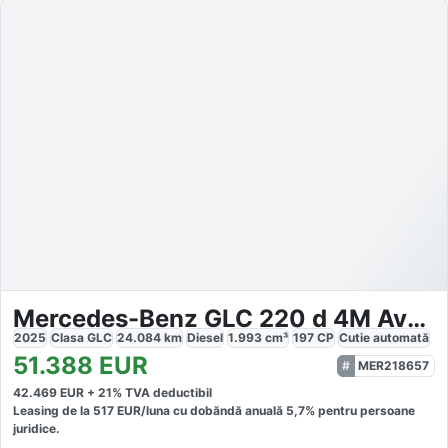
Mercedes-Benz GLC 220 d 4M Avantgarde
2025
Clasa GLC
24.084
km
Diesel
1.993
cm³
197
CP
Cutie
automată
51.388
EUR
MER218657
42.469
EUR +
21
% TVA deductibil
Leasing de la
517
EUR/luna
cu dobăndă
anuală
5,7
% pentru persoane
juridice.