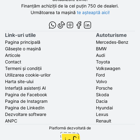
Finanțăm achiziții de la
cel puțin 750 de
dealeri.
Următoarea ta mașină
te așteaptă aici!
Link-uri utile
Autoturisme
Pagina principală
Mercedes-Benz
Găsește o mașină
BMW
Articole
Audi
Contact
Toyota
Termeni și condiții
Volkswagen
Utilizarea cookie-urilor
Ford
Harta site-ului
Volvo
Interfață asistenți AI
Porsche
Pagina de Facebook
Skoda
Pagina de Instagram
Dacia
Pagina de LinkedIn
Hyundai
Dezvoltare software
Lexus
ANPC
Renault
Platformă dezvoltată de