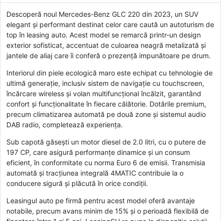
Descoperă noul Mercedes-Benz GLC 220 din 2023, un SUV
elegant și performant destinat celor care caută un autoturism de
top în leasing auto. Acest model se remarcă printr-un design
exterior sofisticat, accentuat de culoarea neagră metalizată și
jantele de aliaj care îi conferă o prezență impunătoare pe drum.
Interiorul din piele ecologică maro este echipat cu tehnologie de
ultimă generație, inclusiv sistem de navigație cu touchscreen,
încărcare wireless și volan multifuncțional încălzit, garantând
confort și funcționalitate în fiecare călătorie. Dotările premium,
precum climatizarea automată pe două zone și sistemul audio
DAB radio, completează experiența.
Sub capotă găsești un motor diesel de 2.0 litri, cu o putere de
197 CP, care asigură performanțe dinamice și un consum
eficient, în conformitate cu norma Euro 6 de emisii. Transmisia
automată și tracțiunea integrală 4MATIC contribuie la o
conducere sigură și plăcută în orice condiții.
Leasingul auto pe firmă pentru acest model oferă avantaje
notabile, precum avans minim de 15% și o perioadă flexibilă de