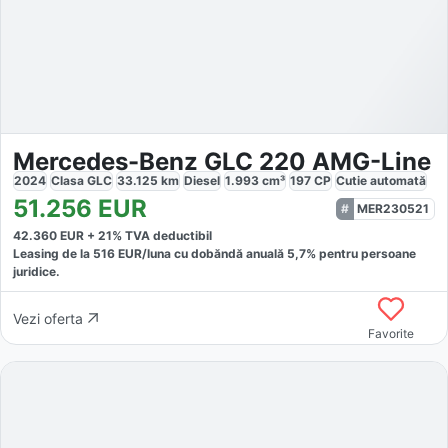
Mercedes-Benz GLC 220 AMG-Line
2024
Clasa GLC
33.125
km
Diesel
1.993
cm³
197
CP
Cutie
automată
51.256
EUR
MER230521
42.360
EUR +
21
% TVA deductibil
Leasing de la
516
EUR/luna
cu dobăndă
anuală
5,7
% pentru persoane
juridice.
Vezi oferta
Favorite