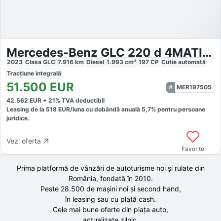
Mercedes-Benz GLC 220 d 4MATIC AMG
2023
Clasa GLC
7.916
km
Diesel
1.993
cm³
197
CP
Cutie
automată
Tracțiune
integrală
51.500
EUR
MER197505
42.562
EUR +
21
% TVA deductibil
Leasing de la
518
EUR/luna
cu dobăndă
anuală
5,7
% pentru persoane
juridice.
Vezi oferta
Favorite
Prima platformă de vânzări de autoturisme noi și rulate din
România, fondată în
2010
.
Peste 28.500 de
mașini noi și second hand,
în leasing sau cu plată cash.
Cele mai bune oferte din piața auto,
actualizate zilnic.