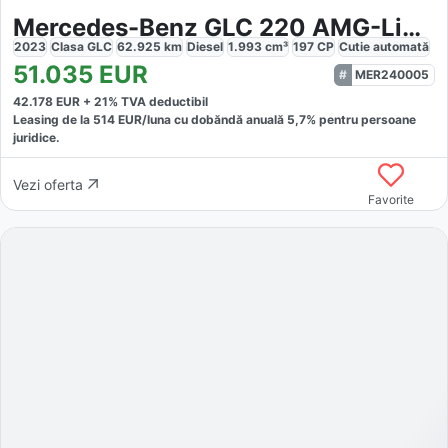
Mercedes-Benz GLC 220 AMG-Line Premium Night AIRMA
2023
Clasa GLC
62.925
km
Diesel
1.993
cm³
197
CP
Cutie
automată
51.035
EUR
MER240005
42.178
EUR +
21
% TVA deductibil
Leasing de la
514
EUR/luna
cu dobăndă
anuală
5,7
% pentru persoane
juridice.
Vezi oferta
Favorite