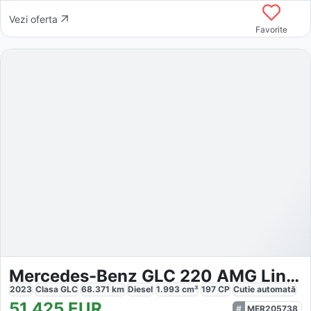
Vezi oferta
Favorite
Mercedes-Benz GLC 220 AMG Line 4Matic
2023
Clasa GLC
68.371
km
Diesel
1.993
cm³
197
CP
Cutie
automată
51.425
EUR
MER205738