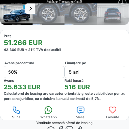
Preț
51.266
EUR
42.369
EUR +
21
% TVA deductibil
Avans procentual
Finanțare pe
50%
5 ani
Avans
Rată lunară
25.633
EUR
516
EUR
Calculatorul de leasing are caracter orientativ și este valabil doar pentru
persoane juridice, cu o dobândă anuală estimată de
5,7
%.
Sună
WhatsApp
Mesaj
Favorite
Distribuie această ofertă
de leasing
: