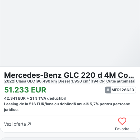
Mercedes-Benz GLC 220 d 4M Coupe AMG
2022
Clasa GLC
96.490
km
Diesel
1.950
cm³
194
CP
Cutie
automată
51.233
EUR
MER126623
42.341
EUR +
21
% TVA deductibil
Leasing de la
516
EUR/luna
cu dobăndă
anuală
5,7
% pentru persoane
juridice.
Vezi oferta
Favorite