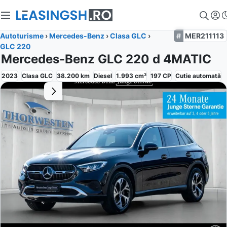
Autoturisme
›
Mercedes-Benz
›
Clasa GLC
›
MER211113
GLC 220
Mercedes-Benz GLC 220 d 4MATIC
2023
Clasa GLC
38.200
km
Diesel
1.993
cm³
197
CP
Cutie
automată