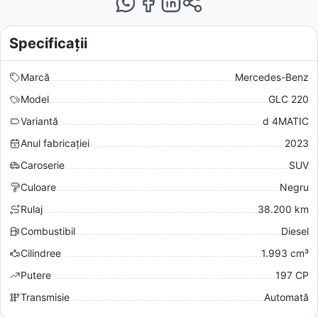
Specificații
Marcă
Mercedes-Benz
Model
GLC 220
Variantă
d 4MATIC
Anul fabricației
2023
Caroserie
SUV
Culoare
Negru
Rulaj
38.200 km
Combustibil
Diesel
Cilindree
1.993 cm³
Putere
197 CP
Transmisie
Automată