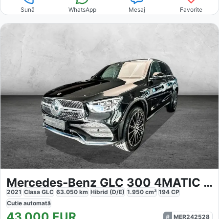
Sună
WhatsApp
Mesaj
Favorite
Mercedes-Benz GLC 300 4MATIC AMG
2021
Clasa GLC
63.050
km
Hibrid (D/E)
1.950
cm³
194
CP
Cutie
automată
43.000
EUR
MER242528