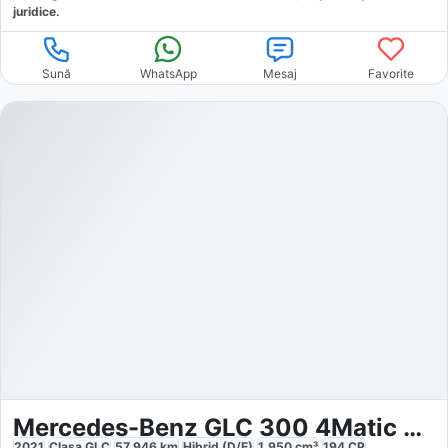
juridice.
Sună
WhatsApp
Mesaj
Favorite
Mercedes-Benz GLC 300 4Matic Ditronic AIRBody AHK
2021
Clasa GLC
57.946
km
Hibrid (D/E)
1.950
cm³
194
CP