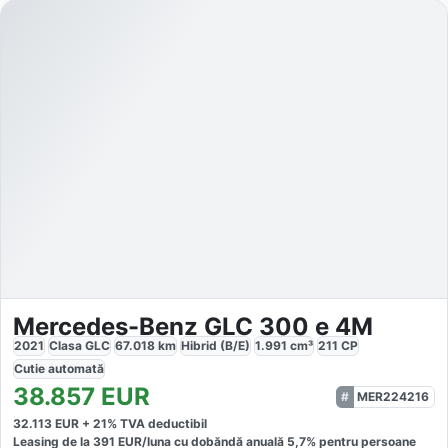
Mercedes-Benz GLC 300 e 4M
2021
Clasa GLC
67.018
km
Hibrid (B/E)
1.991
cm³
211
CP
Cutie
automată
38.857
EUR
MER224216
32.113
EUR +
21
% TVA deductibil
Leasing de la
391
EUR/luna
cu dobăndă
anuală
5,7
% pentru persoane