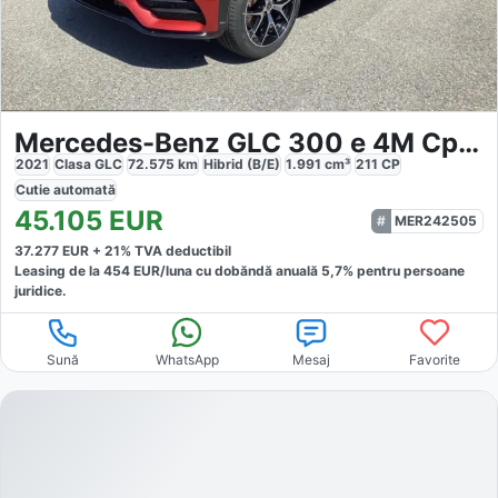
Mercedes-Benz GLC 300 e 4M Cp AMG Night Fahrassist
2021
Clasa GLC
72.575
km
Hibrid (B/E)
1.991
cm³
211
CP
Cutie
automată
45.105
EUR
MER242505
37.277
EUR +
21
% TVA deductibil
Leasing de la
454
EUR/luna
cu dobăndă
anuală
5,7
% pentru persoane
juridice.
Sună
WhatsApp
Mesaj
Favorite