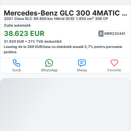
Mercedes-Benz GLC 300 4MATIC AMG
2021
Clasa GLC
99.800
km
Hibrid (D/E)
1.950
cm³
306
CP
Cutie
automată
38.623
EUR
MER232441
31.920
EUR +
21
% TVA deductibil
Leasing de la
389
EUR/luna
cu dobăndă
anuală
5,7
% pentru persoane
juridice.
Sună
WhatsApp
Mesaj
Favorite