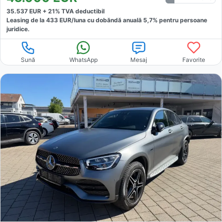
35.537
EUR +
21
% TVA deductibil
Leasing de la
433
EUR/luna
cu dobăndă
anuală
5,7
% pentru persoane
juridice.
Sună
WhatsApp
Mesaj
Favorite