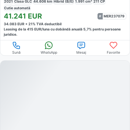
2021
Clasa GLC
44.606
km
Hibrid (B/E)
1.991
cm³
211
CP
Cutie
automată
41.241
EUR
MER237079
34.083
EUR +
21
% TVA deductibil
Leasing de la
415
EUR/luna
cu dobăndă
anuală
5,7
% pentru persoane
juridice.
Sună
WhatsApp
Mesaj
Favorite