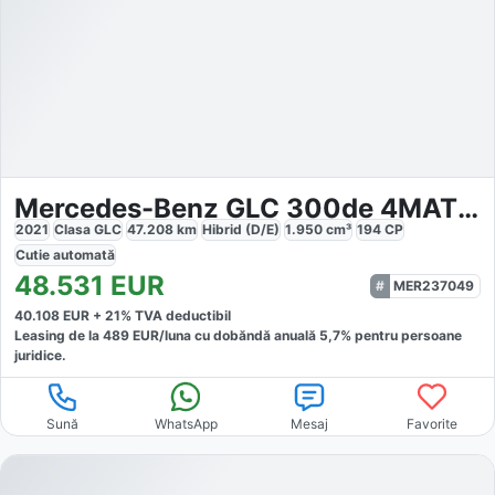
Mercedes-Benz GLC 300de 4MATIC AMG-Line
2021
Clasa GLC
47.208
km
Hibrid (D/E)
1.950
cm³
194
CP
Cutie
automată
48.531
EUR
MER237049
40.108
EUR +
21
% TVA deductibil
Leasing de la
489
EUR/luna
cu dobăndă
anuală
5,7
% pentru persoane
juridice.
Sună
WhatsApp
Mesaj
Favorite