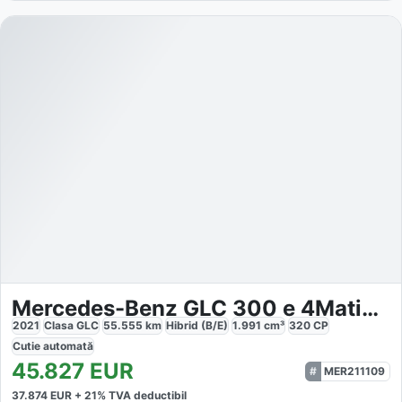
Mercedes-Benz GLC 300 e 4Matic AMG
2021
Clasa GLC
55.555
km
Hibrid (B/E)
1.991
cm³
320
CP
Cutie
automată
45.827
EUR
MER211109
37.874
EUR +
21
% TVA deductibil