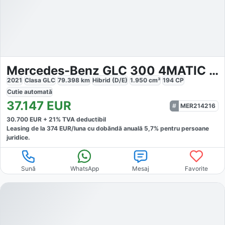
Mercedes-Benz GLC 300 4MATIC AMG
2021
Clasa GLC
79.398
km
Hibrid (D/E)
1.950
cm³
194
CP
Cutie
automată
37.147
EUR
MER214216
30.700
EUR +
21
% TVA deductibil
Leasing de la
374
EUR/luna
cu dobăndă
anuală
5,7
% pentru persoane
juridice.
Sună
WhatsApp
Mesaj
Favorite