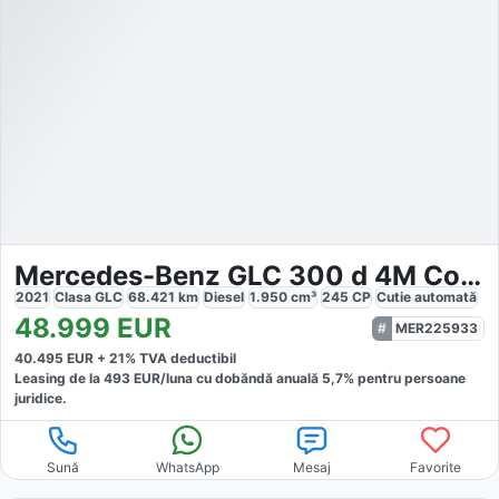
Mercedes-Benz GLC 300 d 4M Coupe
2021
Clasa GLC
68.421
km
Diesel
1.950
cm³
245
CP
Cutie
automată
48.999
EUR
MER225933
40.495
EUR +
21
% TVA deductibil
Leasing de la
493
EUR/luna
cu dobăndă
anuală
5,7
% pentru persoane
juridice.
Sună
WhatsApp
Mesaj
Favorite