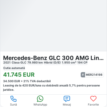
Mercedes-Benz GLC 300 AMG Line Designo 4MATIC
2021
Clasa GLC
79.980
km
Hibrid (D/E)
1.950
cm³
194
CP
Cutie
automată
41.745
EUR
MER214198
34.500
EUR +
21
% TVA deductibil
Leasing de la
420
EUR/luna
cu dobăndă
anuală
5,7
% pentru persoane
juridice.
Sună
WhatsApp
Mesaj
Favorite