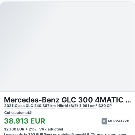
Mercedes-Benz GLC 300 4MATIC Designo
2021
Clasa GLC
140.887
km
Hibrid (B/E)
1.991
cm³
320
CP
Cutie
automată
38.913
EUR
MER241720
32.160
EUR +
21
% TVA deductibil
Leasing de la
392
EUR/luna
cu dobăndă
anuală
5,7
% pentru persoane