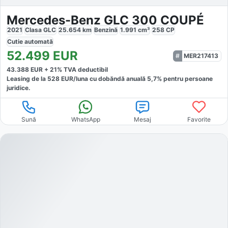
Mercedes-Benz GLC 300 COUPÉ
2021
Clasa GLC
25.654
km
Benzină
1.991
cm³
258
CP
Cutie
automată
52.499
EUR
MER217413
43.388
EUR +
21
% TVA deductibil
Leasing de la
528
EUR/luna
cu dobăndă
anuală
5,7
% pentru persoane
juridice.
Sună
WhatsApp
Mesaj
Favorite