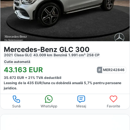
Mercedes-Benz GLC 300
2021
Clasa GLC
43.009
km
Benzină
1.991
cm³
258
CP
Cutie
automată
43.163
EUR
MER242846
35.672
EUR +
21
% TVA deductibil
Leasing de la
435
EUR/luna
cu dobăndă
anuală
5,7
% pentru persoane
juridice.
Sună
WhatsApp
Mesaj
Favorite