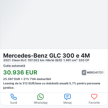
Mercedes-Benz GLC 300 e 4M
2021
Clasa GLC
107.022
km
Hibrid (B/E)
1.991
cm³
320
CP
Cutie
automată
30.936
EUR
MER241721
25.567
EUR +
21
% TVA deductibil
Leasing de la
312
EUR/luna
cu dobăndă
anuală
5,7
% pentru persoane
juridice.
Sună
WhatsApp
Mesaj
Favorite