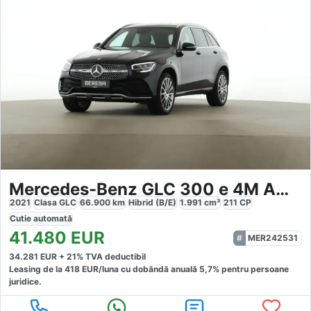
Mercedes-Benz GLC 300 e 4M AMG
2021
Clasa GLC
66.900
km
Hibrid (B/E)
1.991
cm³
211
CP
Cutie
automată
41.480
EUR
MER242531
34.281
EUR +
21
% TVA deductibil
Leasing de la
418
EUR/luna
cu dobăndă
anuală
5,7
% pentru persoane
juridice.