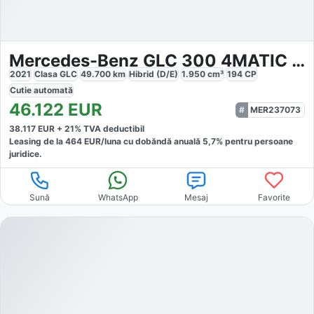
Mercedes-Benz GLC 300 4MATIC AMG Line
2021
Clasa GLC
49.700
km
Hibrid (D/E)
1.950
cm³
194
CP
Cutie
automată
46.122
EUR
MER237073
38.117
EUR +
21
% TVA deductibil
Leasing de la
464
EUR/luna
cu dobăndă
anuală
5,7
% pentru persoane
juridice.
Sună
WhatsApp
Mesaj
Favorite