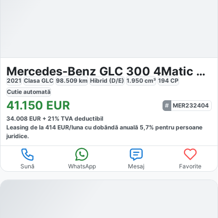
Mercedes-Benz GLC 300 4Matic AMG Night Pano AHK Sound
2021
Clasa GLC
98.509
km
Hibrid (D/E)
1.950
cm³
194
CP
Cutie
automată
41.150
EUR
MER232404
34.008
EUR +
21
% TVA deductibil
Leasing de la
414
EUR/luna
cu dobăndă
anuală
5,7
% pentru persoane
juridice.
Sună
WhatsApp
Mesaj
Favorite