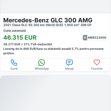
Mercedes-Benz GLC 300 AMG
2021
Clasa GLC
92.302
km
Hibrid (D/E)
1.950
cm³
306
CP
Cutie
automată
46.315
EUR
MER223900
38.277
EUR +
21
% TVA deductibil
Leasing de la
466
EUR/luna
cu dobăndă
anuală
5,7
% pentru persoane
juridice.
Sună
WhatsApp
Mesaj
Favorite