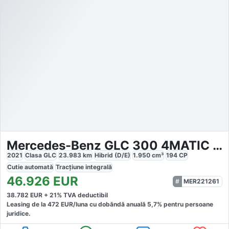
Mercedes-Benz GLC 300 4MATIC NIGHT
2021
Clasa GLC
23.983
km
Hibrid (D/E)
1.950
cm³
194
CP
Cutie
automată
Tracțiune
integrală
46.926
EUR
MER221261
38.782
EUR +
21
% TVA deductibil
Leasing de la
472
EUR/luna
cu dobăndă
anuală
5,7
% pentru persoane
juridice.