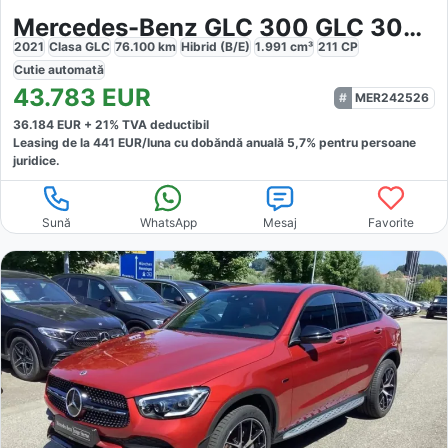
Mercedes-Benz GLC 300 GLC 300e 4Matic
2021
Clasa GLC
76.100
km
Hibrid (B/E)
1.991
cm³
211
CP
Cutie
automată
43.783
EUR
MER242526
36.184
EUR +
21
% TVA deductibil
Leasing de la
441
EUR/luna
cu dobăndă
anuală
5,7
% pentru persoane
juridice.
Sună
WhatsApp
Mesaj
Favorite