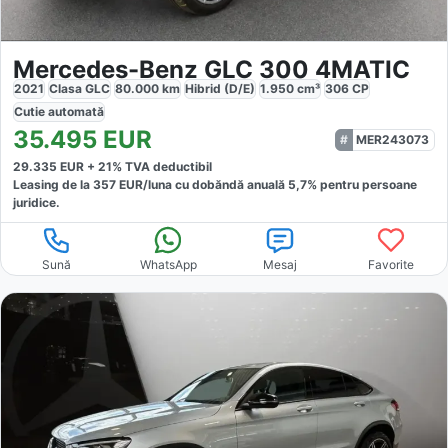
Mercedes-Benz GLC 300 4MATIC
2021
Clasa GLC
80.000
km
Hibrid (D/E)
1.950
cm³
306
CP
Cutie
automată
35.495
EUR
MER243073
29.335
EUR +
21
% TVA deductibil
Leasing de la
357
EUR/luna
cu dobăndă
anuală
5,7
% pentru persoane
juridice.
Sună
WhatsApp
Mesaj
Favorite