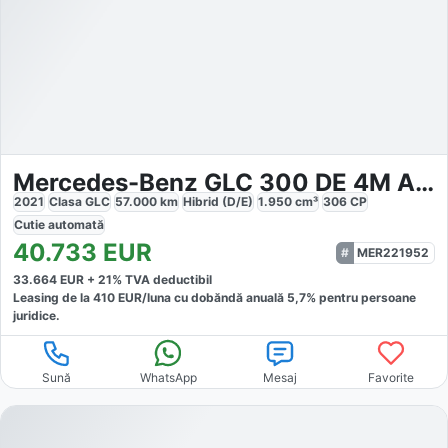
Mercedes-Benz GLC 300 DE 4M AIRMATIC DISTR AHK MASS
2021
Clasa GLC
57.000
km
Hibrid (D/E)
1.950
cm³
306
CP
Cutie
automată
40.733
EUR
MER221952
33.664
EUR +
21
% TVA deductibil
Leasing de la
410
EUR/luna
cu dobăndă
anuală
5,7
% pentru persoane
juridice.
Sună
WhatsApp
Mesaj
Favorite