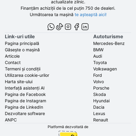
actualizate zilnic.
Finanțăm achiziții de la
cel puțin 750 de
dealeri.
Următoarea ta mașină
te așteaptă aici!
Link-uri utile
Autoturisme
Pagina principală
Mercedes-Benz
Găsește o mașină
BMW
Articole
Audi
Contact
Toyota
Termeni și condiții
Volkswagen
Utilizarea cookie-urilor
Ford
Harta site-ului
Volvo
Interfață asistenți AI
Porsche
Pagina de Facebook
Skoda
Pagina de Instagram
Hyundai
Pagina de LinkedIn
Dacia
Dezvoltare software
Lexus
ANPC
Renault
Platformă dezvoltată de