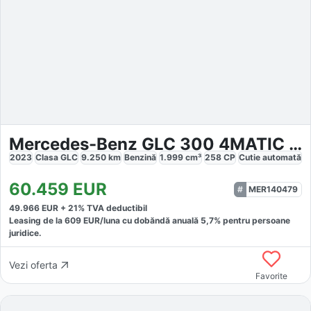
Mercedes-Benz GLC 300 4MATIC AMG
2023
Clasa GLC
9.250
km
Benzină
1.999
cm³
258
CP
Cutie
automată
60.459
EUR
MER140479
49.966
EUR +
21
% TVA deductibil
Leasing de la
609
EUR/luna
cu dobăndă
anuală
5,7
% pentru persoane
juridice.
Vezi oferta
Favorite