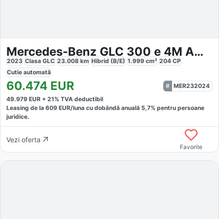
Mercedes-Benz GLC 300 e 4M AMG
2023
Clasa GLC
23.008
km
Hibrid (B/E)
1.999
cm³
204
CP
Cutie
automată
60.474
EUR
MER232024
49.979
EUR +
21
% TVA deductibil
Leasing de la
609
EUR/luna
cu dobăndă
anuală
5,7
% pentru persoane
juridice.
Vezi oferta
Favorite