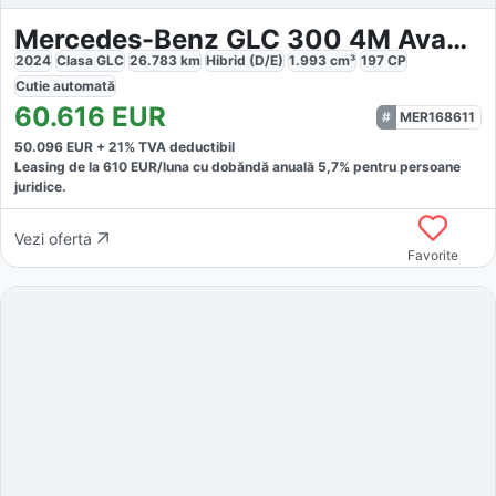
Mercedes-Benz GLC 300 4M Avantgarde 360
2024
Clasa GLC
26.783
km
Hibrid (D/E)
1.993
cm³
197
CP
Cutie
automată
60.616
EUR
MER168611
50.096
EUR +
21
% TVA deductibil
Leasing de la
610
EUR/luna
cu dobăndă
anuală
5,7
% pentru persoane
juridice.
Vezi oferta
Favorite