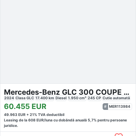
Mercedes-Benz GLC 300 COUPE 4MATIC
2024
Clasa GLC
17.400
km
Diesel
1.950
cm³
245
CP
Cutie
automată
60.455
EUR
MER113984
49.963
EUR +
21
% TVA deductibil
Leasing de la
608
EUR/luna
cu dobăndă
anuală
5,7
% pentru persoane
juridice.