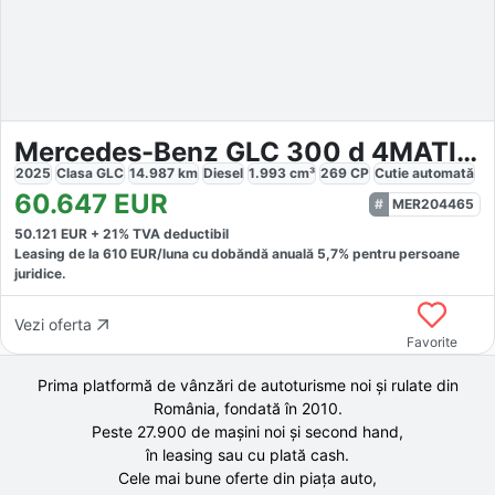
Mercedes-Benz GLC 300 d 4MATIC AMG
2025
Clasa GLC
14.987
km
Diesel
1.993
cm³
269
CP
Cutie
automată
60.647
EUR
MER204465
50.121
EUR +
21
% TVA deductibil
Leasing de la
610
EUR/luna
cu dobăndă
anuală
5,7
% pentru persoane
juridice.
Vezi oferta
Favorite
Prima platformă de vânzări de autoturisme noi și rulate din
România, fondată în
2010
.
Peste 27.900 de
mașini noi și second hand,
în leasing sau cu plată cash.
Cele mai bune oferte din piața auto,