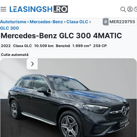
Autoturisme
›
Mercedes-Benz
›
Clasa GLC
›
MER229755
GLC 300
Mercedes-Benz GLC 300 4MATIC
2022
Clasa GLC
10.509
km
Benzină
1.999
cm³
258
CP
Cutie
automată