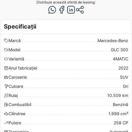
Distribuie această ofertă
de leasing
:
Specificații
Marcă
Mercedes-Benz
Model
GLC 300
Variantă
4MATIC
Anul fabricației
2022
Caroserie
SUV
Culoare
Gri
Rulaj
10.509 km
Combustibil
Benzină
Cilindree
1.999 cm³
Putere
258 CP
Transmisie
Automată