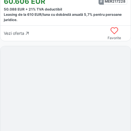
60.606
EUR
MER217228
50.088
EUR +
21
% TVA deductibil
Leasing de la
610
EUR/luna
cu dobăndă
anuală
5,7
% pentru persoane
juridice.
Vezi oferta
Favorite