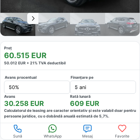
Preț
60.515
EUR
50.012
EUR +
21
% TVA deductibil
Avans procentual
Finanțare pe
50%
5 ani
Avans
Rată lunară
30.258
EUR
609
EUR
Calculatorul de leasing are caracter orientativ și este valabil doar pentru
persoane juridice, cu o dobândă anuală estimată de
5,7
%.
Sună
WhatsApp
Mesaj
Favorite