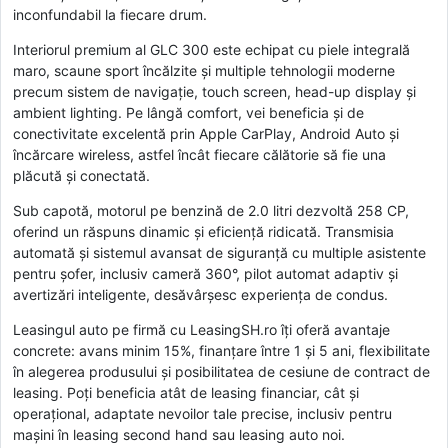
inconfundabil la fiecare drum.
Interiorul premium al GLC 300 este echipat cu piele integrală
maro, scaune sport încălzite și multiple tehnologii moderne
precum sistem de navigație, touch screen, head-up display și
ambient lighting. Pe lângă comfort, vei beneficia și de
conectivitate excelentă prin Apple CarPlay, Android Auto și
încărcare wireless, astfel încât fiecare călătorie să fie una
plăcută și conectată.
Sub capotă, motorul pe benzină de 2.0 litri dezvoltă 258 CP,
oferind un răspuns dinamic și eficiență ridicată. Transmisia
automată și sistemul avansat de siguranță cu multiple asistente
pentru șofer, inclusiv cameră 360°, pilot automat adaptiv și
avertizări inteligente, desăvârșesc experiența de condus.
Leasingul auto pe firmă cu LeasingSH.ro îți oferă avantaje
concrete: avans minim 15%, finanțare între 1 și 5 ani, flexibilitate
în alegerea produsului și posibilitatea de cesiune de contract de
leasing. Poți beneficia atât de leasing financiar, cât și
operațional, adaptate nevoilor tale precise, inclusiv pentru
mașini în leasing second hand sau leasing auto noi.