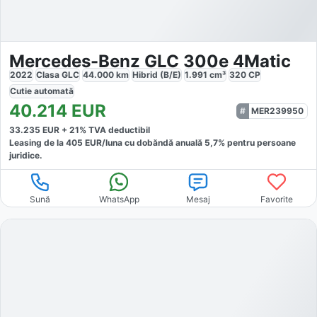
Mercedes-Benz GLC 300e 4Matic
2022
Clasa GLC
44.000
km
Hibrid (B/E)
1.991
cm³
320
CP
Cutie
automată
40.214
EUR
MER239950
33.235
EUR +
21
% TVA deductibil
Leasing de la
405
EUR/luna
cu dobăndă
anuală
5,7
% pentru persoane
juridice.
Sună
WhatsApp
Mesaj
Favorite