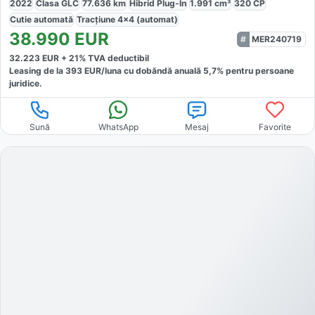
2022
Clasa GLC
77.636
km
Hibrid Plug-In
1.991
cm³
320
CP
Cutie
automată
Tracțiune
4x4 (automat)
38.990
EUR
MER240719
32.223
EUR +
21
% TVA deductibil
Leasing de la
393
EUR/luna
cu dobăndă
anuală
5,7
% pentru persoane
juridice.
Sună
WhatsApp
Mesaj
Favorite