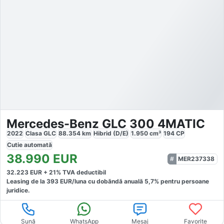
Mercedes-Benz GLC 300 4MATIC
2022
Clasa GLC
88.354
km
Hibrid (D/E)
1.950
cm³
194
CP
Cutie
automată
38.990
EUR
MER237338
32.223
EUR +
21
% TVA deductibil
Leasing de la
393
EUR/luna
cu dobăndă
anuală
5,7
% pentru persoane
juridice.
Sună
WhatsApp
Mesaj
Favorite