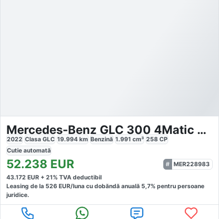
Mercedes-Benz GLC 300 4Matic Coupé AMG
2022
Clasa GLC
19.994
km
Benzină
1.991
cm³
258
CP
Cutie
automată
52.238
EUR
MER228983
43.172
EUR +
21
% TVA deductibil
Leasing de la
526
EUR/luna
cu dobăndă
anuală
5,7
% pentru persoane
juridice.