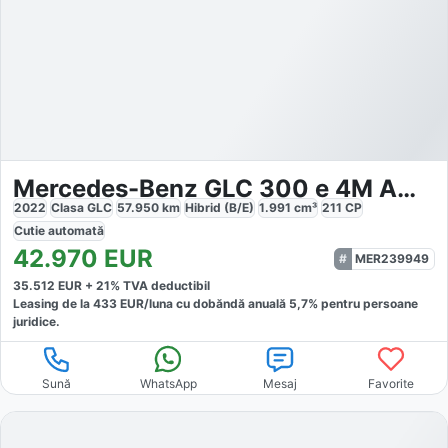
Mercedes-Benz GLC 300 e 4M AMG
2022
Clasa GLC
57.950
km
Hibrid (B/E)
1.991
cm³
211
CP
Cutie
automată
42.970
EUR
MER239949
35.512
EUR +
21
% TVA deductibil
Leasing de la
433
EUR/luna
cu dobăndă
anuală
5,7
% pentru persoane
juridice.
Sună
WhatsApp
Mesaj
Favorite