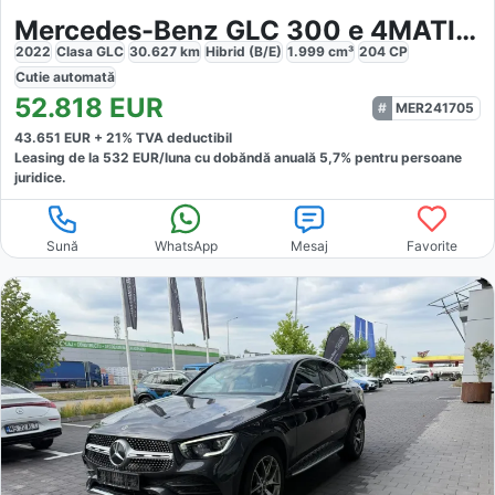
Mercedes-Benz GLC 300 e 4MATIC Avantgarde
2022
Clasa GLC
30.627
km
Hibrid (B/E)
1.999
cm³
204
CP
Cutie
automată
52.818
EUR
MER241705
43.651
EUR +
21
% TVA deductibil
Leasing de la
532
EUR/luna
cu dobăndă
anuală
5,7
% pentru persoane
juridice.
Sună
WhatsApp
Mesaj
Favorite