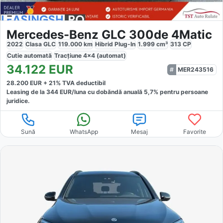
Mercedes-Benz GLC 300de 4Matic
2022
Clasa GLC
119.000
km
Hibrid Plug-In
1.999
cm³
313
CP
Cutie
automată
Tracțiune
4x4 (automat)
34.122
EUR
MER243516
28.200
EUR +
21
% TVA deductibil
Leasing de la
344
EUR/luna
cu dobăndă
anuală
5,7
% pentru persoane
juridice.
Sună
WhatsApp
Mesaj
Favorite