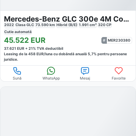
Mercedes-Benz GLC 300e 4M Coupe
2022
Clasa GLC
73.590
km
Hibrid (B/E)
1.991
cm³
320
CP
Cutie
automată
45.522
EUR
MER230380
37.621
EUR +
21
% TVA deductibil
Leasing de la
458
EUR/luna
cu dobăndă
anuală
5,7
% pentru persoane
juridice.
Sună
WhatsApp
Mesaj
Favorite