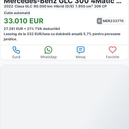
Mercedes-Benz GLC 300 4Matic 9G-Tronic
2022
Clasa GLC
90.000
km
Hibrid (D/E)
1.950
cm³
306
CP
Cutie
automată
33.010
EUR
MER233770
27.281
EUR +
21
% TVA deductibil
Leasing de la
332
EUR/luna
cu dobăndă
anuală
5,7
% pentru persoane
juridice.
Sună
WhatsApp
Mesaj
Favorite