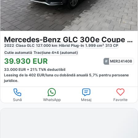
Mercedes-Benz GLC 300e Coupe 4Matic PHEV
2022
Clasa GLC
127.000
km
Hibrid Plug-In
1.999
cm³
313
CP
Cutie
automată
Tracțiune
4x4 (automat)
39.930
EUR
MER241408
33.000
EUR +
21
% TVA deductibil
Leasing de la
402
EUR/luna
cu dobăndă
anuală
5,7
% pentru persoane
juridice.
Sună
WhatsApp
Mesaj
Favorite