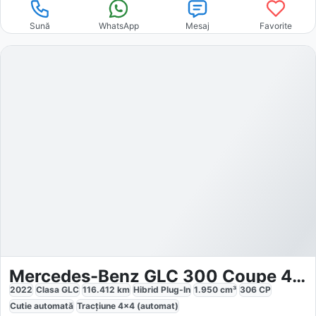
Sună
WhatsApp
Mesaj
Favorite
Mercedes-Benz GLC 300 Coupe 4Matic
2022
Clasa GLC
116.412
km
Hibrid Plug-In
1.950
cm³
306
CP
Cutie
automată
Tracțiune
4x4 (automat)