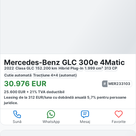
Mercedes-Benz GLC 300e 4Matic
2022
Clasa GLC
152.200
km
Hibrid Plug-In
1.999
cm³
313
CP
Cutie
automată
Tracțiune
4x4 (automat)
30.976
EUR
MER233103
25.600
EUR +
21
% TVA deductibil
Leasing de la
312
EUR/luna
cu dobăndă
anuală
5,7
% pentru persoane
juridice.
Sună
WhatsApp
Mesaj
Favorite