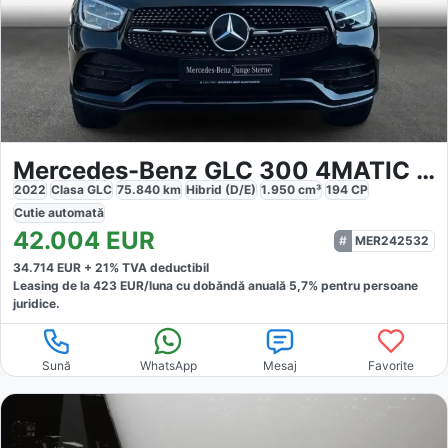
Mercedes-Benz GLC 300 4MATIC AMG Night 20'
2022
Clasa GLC
75.840
km
Hibrid (D/E)
1.950
cm³
194
CP
Cutie
automată
42.004
EUR
MER242532
34.714
EUR +
21
% TVA deductibil
Leasing de la
423
EUR/luna
cu dobăndă
anuală
5,7
% pentru persoane
juridice.
Sună
WhatsApp
Mesaj
Favorite