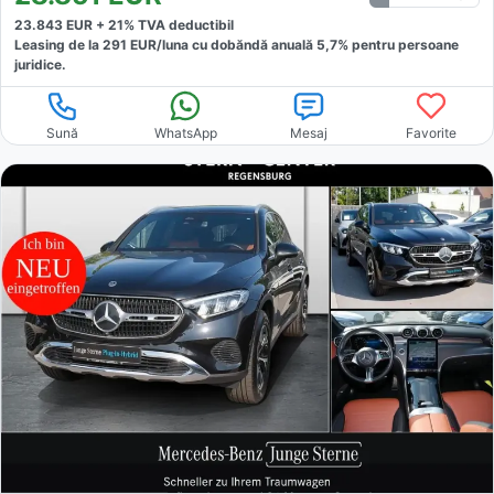
23.843
EUR +
21
% TVA deductibil
Leasing de la
291
EUR/luna
cu dobăndă
anuală
5,7
% pentru persoane
juridice.
Sună
WhatsApp
Mesaj
Favorite