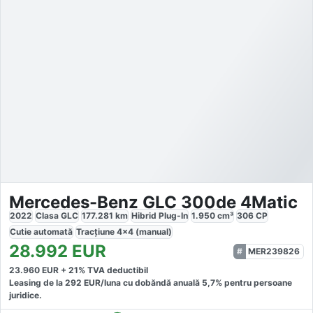
Mercedes-Benz GLC 300de 4Matic
2022
Clasa GLC
177.281
km
Hibrid Plug-In
1.950
cm³
306
CP
Cutie
automată
Tracțiune
4x4 (manual)
28.992
EUR
MER239826
23.960
EUR +
21
% TVA deductibil
Leasing de la
292
EUR/luna
cu dobăndă
anuală
5,7
% pentru persoane
juridice.