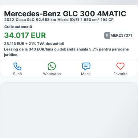
Mercedes-Benz GLC 300 4MATIC
2022
Clasa GLC
92.658
km
Hibrid (D/E)
1.950
cm³
194
CP
Cutie
automată
34.017
EUR
MER237371
28.113
EUR +
21
% TVA deductibil
Leasing de la
343
EUR/luna
cu dobăndă
anuală
5,7
% pentru persoane
juridice.
Sună
WhatsApp
Mesaj
Favorite