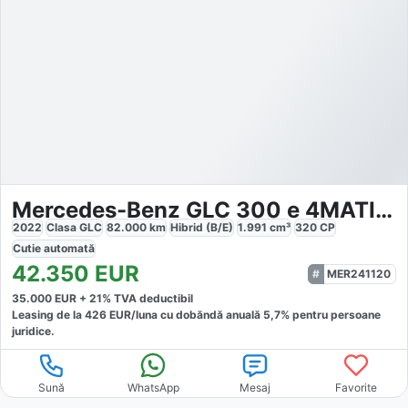
Mercedes-Benz GLC 300 e 4MATIC AMG
2022
Clasa GLC
82.000
km
Hibrid (B/E)
1.991
cm³
320
CP
Cutie
automată
42.350
EUR
MER241120
35.000
EUR +
21
% TVA deductibil
Leasing de la
426
EUR/luna
cu dobăndă
anuală
5,7
% pentru persoane
juridice.
Sună
WhatsApp
Mesaj
Favorite