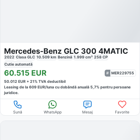
Mercedes-Benz GLC 300 4MATIC
2022
Clasa GLC
10.509
km
Benzină
1.999
cm³
258
CP
Cutie
automată
60.515
EUR
MER229755
50.012
EUR +
21
% TVA deductibil
Leasing de la
609
EUR/luna
cu dobăndă
anuală
5,7
% pentru persoane
juridice.
Sună
WhatsApp
Mesaj
Favorite