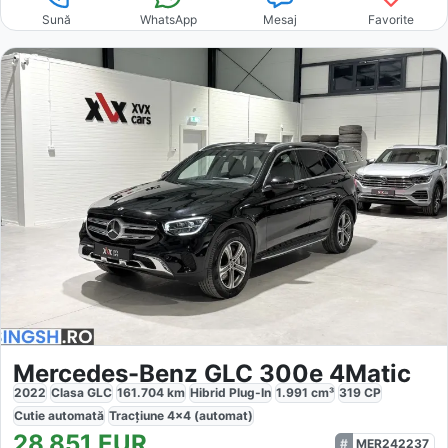
Sună
WhatsApp
Mesaj
Favorite
Mercedes-Benz GLC 300e 4Matic
2022
Clasa GLC
161.704
km
Hibrid Plug-In
1.991
cm³
319
CP
Cutie
automată
Tracțiune
4x4 (automat)
28.851
EUR
MER242237