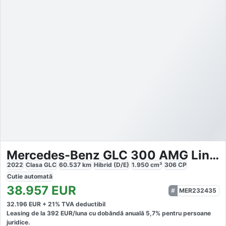
Mercedes-Benz GLC 300 AMG Line 4Matic
2022
Clasa GLC
60.537
km
Hibrid (D/E)
1.950
cm³
306
CP
Cutie
automată
38.957
EUR
MER232435
32.196
EUR +
21
% TVA deductibil
Leasing de la
392
EUR/luna
cu dobăndă
anuală
5,7
% pentru persoane
juridice.