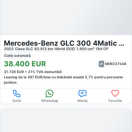
Mercedes-Benz GLC 300 4Matic Offroad Dist LED AHK
2022
Clasa GLC
63.812
km
Hibrid (D/E)
1.950
cm³
194
CP
Cutie
automată
38.400
EUR
MER237348
31.736
EUR +
21
% TVA deductibil
Leasing de la
387
EUR/luna
cu dobăndă
anuală
5,7
% pentru persoane
juridice.
Sună
WhatsApp
Mesaj
Favorite