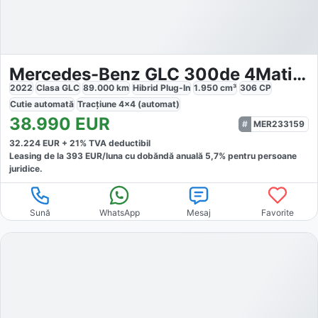
Mercedes-Benz GLC 300de 4Matic AMG Line Plus
2022
Clasa GLC
89.000
km
Hibrid Plug-In
1.950
cm³
306
CP
Cutie
automată
Tracțiune
4x4 (automat)
38.990
EUR
MER233159
32.224
EUR +
21
% TVA deductibil
Leasing de la
393
EUR/luna
cu dobăndă
anuală
5,7
% pentru persoane
juridice.
Sună
WhatsApp
Mesaj
Favorite