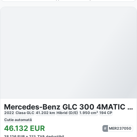
Mercedes-Benz GLC 300 4MATIC AMG
2022
Clasa GLC
41.202
km
Hibrid (D/E)
1.950
cm³
194
CP
Cutie
automată
46.132
EUR
MER237050
38.126
EUR +
21
% TVA deductibil