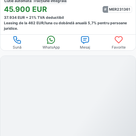
Cutie
automată
Tracțiune
integrală
45.900
EUR
MER231361
37.934
EUR +
21
% TVA deductibil
Leasing de la
462
EUR/luna
cu dobăndă
anuală
5,7
% pentru persoane
juridice.
Sună
WhatsApp
Mesaj
Favorite