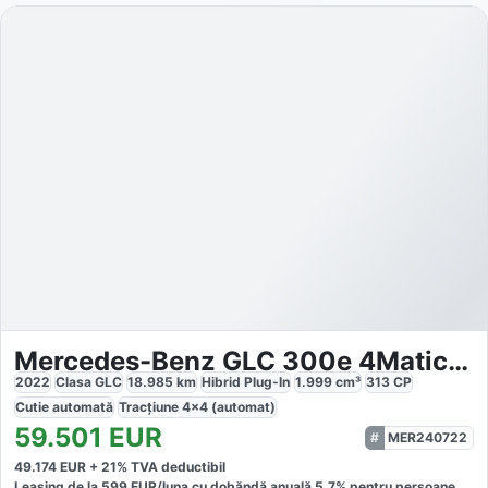
Mercedes-Benz GLC 300e 4Matic AMG Line
2022
Clasa GLC
18.985
km
Hibrid Plug-In
1.999
cm³
313
CP
Cutie
automată
Tracțiune
4x4 (automat)
59.501
EUR
MER240722
49.174
EUR +
21
% TVA deductibil
Leasing de la
599
EUR/luna
cu dobăndă
anuală
5,7
% pentru persoane