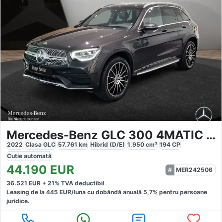
Mercedes-Benz GLC 300 4MATIC AMG
2022
Clasa GLC
57.761
km
Hibrid (D/E)
1.950
cm³
194
CP
Cutie
automată
44.190
EUR
MER242506
36.521
EUR +
21
% TVA deductibil
Leasing de la
445
EUR/luna
cu dobăndă
anuală
5,7
% pentru persoane
juridice.