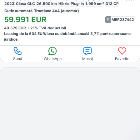
2023
Clasa GLC
26.500
km
Hibrid Plug-In
1.999
cm³
313
CP
Cutie
automată
Tracțiune
4x4 (automat)
59.991
EUR
MER237442
49.579
EUR +
21
% TVA deductibil
Leasing de la
604
EUR/luna
cu dobăndă
anuală
5,7
% pentru persoane
juridice.
Sună
WhatsApp
Mesaj
Favorite