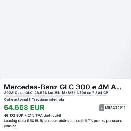
Mercedes-Benz GLC 300 e 4M AMG
2023
Clasa GLC
46.598
km
Hibrid (B/E)
1.999
cm³
204
CP
Cutie
automată
Tracțiune
integrală
54.658
EUR
MER234911
45.172
EUR +
21
% TVA deductibil
Leasing de la
550
EUR/luna
cu dobăndă
anuală
5,7
% pentru persoane
juridice.