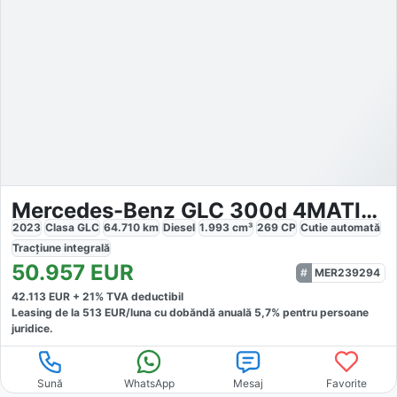
Mercedes-Benz GLC 300d 4MATIC AMG
2023
Clasa GLC
64.710
km
Diesel
1.993
cm³
269
CP
Cutie
automată
Tracțiune
integrală
50.957
EUR
MER239294
42.113
EUR +
21
% TVA deductibil
Leasing de la
513
EUR/luna
cu dobăndă
anuală
5,7
% pentru persoane
juridice.
Sună
WhatsApp
Mesaj
Favorite