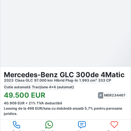
Mercedes-Benz GLC 300de 4Matic
2023
Clasa GLC
97.000
km
Hibrid Plug-In
1.993
cm³
333
CP
Cutie
automată
Tracțiune
4x4 (automat)
49.500
EUR
MER234467
40.909
EUR +
21
% TVA deductibil
Leasing de la
498
EUR/luna
cu dobăndă
anuală
5,7
% pentru persoane
juridice.