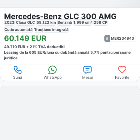
Mercedes-Benz GLC 300 AMG
2023
Clasa GLC
58.122
km
Benzină
1.999
cm³
258
CP
Cutie
automată
Tracțiune
integrală
60.149
EUR
MER234843
49.710
EUR +
21
% TVA deductibil
Leasing de la
605
EUR/luna
cu dobăndă
anuală
5,7
% pentru persoane
juridice.
Sună
WhatsApp
Mesaj
Favorite