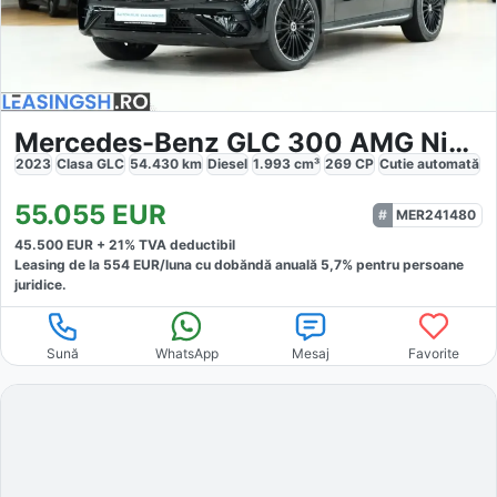
Mercedes-Benz GLC 300 AMG Night
2023
Clasa GLC
54.430
km
Diesel
1.993
cm³
269
CP
Cutie
automată
55.055
EUR
MER241480
45.500
EUR +
21
% TVA deductibil
Leasing de la
554
EUR/luna
cu dobăndă
anuală
5,7
% pentru persoane
juridice.
Sună
WhatsApp
Mesaj
Favorite