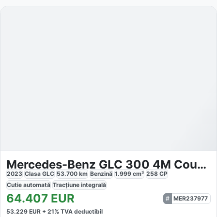
Mercedes-Benz GLC 300 4M Coupé AMG
2023
Clasa GLC
53.700
km
Benzină
1.999
cm³
258
CP
Cutie
automată
Tracțiune
integrală
64.407
EUR
MER237977
53.229
EUR +
21
% TVA deductibil