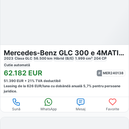
Mercedes-Benz GLC 300 e 4MATIC AMG
2023
Clasa GLC
56.500
km
Hibrid (B/E)
1.999
cm³
204
CP
Cutie
automată
62.182
EUR
MER240138
51.390
EUR +
21
% TVA deductibil
Leasing de la
626
EUR/luna
cu dobăndă
anuală
5,7
% pentru persoane
juridice.
Sună
WhatsApp
Mesaj
Favorite