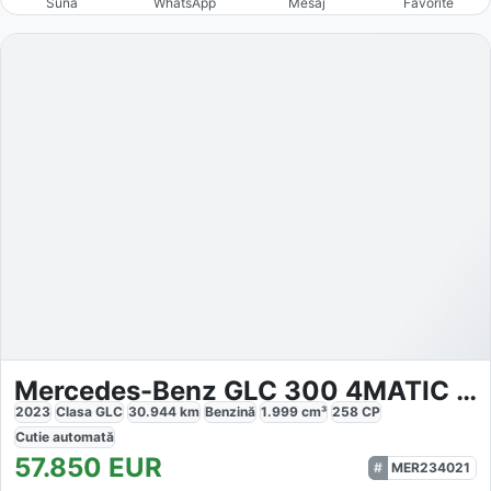
Sună
WhatsApp
Mesaj
Favorite
Mercedes-Benz GLC 300 4MATIC AMG Line
2023
Clasa GLC
30.944
km
Benzină
1.999
cm³
258
CP
Cutie
automată
57.850
EUR
MER234021