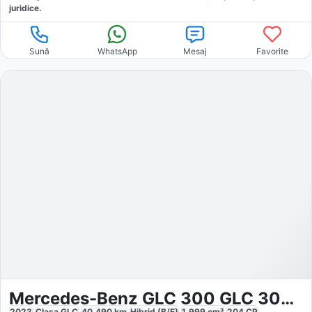
juridice.
Sună
WhatsApp
Mesaj
Favorite
Mercedes-Benz GLC 300 GLC 300e 4Matic AMG
2023
Clasa GLC
40.490
km
Hibrid (B/E)
1.999
cm³
204
CP