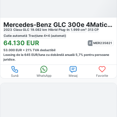
Mercedes-Benz GLC 300e 4Matic PHEV
2023
Clasa GLC
19.082
km
Hibrid Plug-In
1.999
cm³
313
CP
Cutie
automată
Tracțiune
4x4 (automat)
64.130
EUR
MER235821
53.000
EUR +
21
% TVA deductibil
Leasing de la
645
EUR/luna
cu dobăndă
anuală
5,7
% pentru persoane
juridice.
Sună
WhatsApp
Mesaj
Favorite