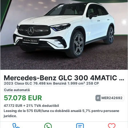
Mercedes-Benz GLC 300 4MATIC AMG Premium Night
2023
Clasa GLC
76.498
km
Benzină
1.999
cm³
258
CP
Cutie
automată
57.078
EUR
MER242692
47.172
EUR +
21
% TVA deductibil
Leasing de la
575
EUR/luna
cu dobăndă
anuală
5,7
% pentru persoane
juridice.