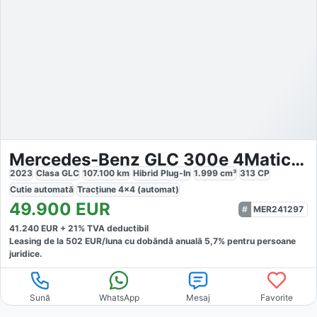
Mercedes-Benz GLC 300e 4Matic AMG Line
2023
Clasa GLC
107.100
km
Hibrid Plug-In
1.999
cm³
313
CP
Cutie
automată
Tracțiune
4x4 (automat)
49.900
EUR
MER241297
41.240
EUR +
21
% TVA deductibil
Leasing de la
502
EUR/luna
cu dobăndă
anuală
5,7
% pentru persoane
juridice.
Sună
WhatsApp
Mesaj
Favorite