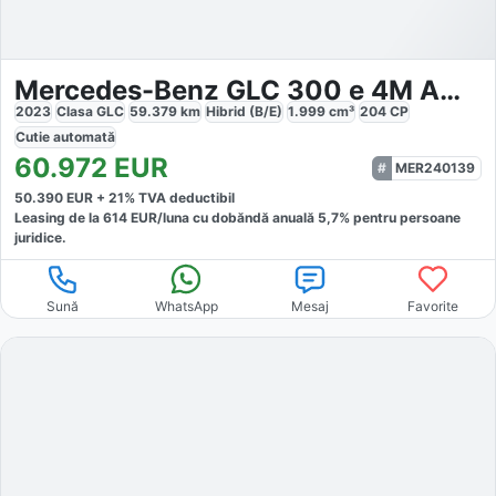
Mercedes-Benz GLC 300 e 4M AMG Line Night Pano Head
2023
Clasa GLC
59.379
km
Hibrid (B/E)
1.999
cm³
204
CP
Cutie
automată
60.972
EUR
MER240139
50.390
EUR +
21
% TVA deductibil
Leasing de la
614
EUR/luna
cu dobăndă
anuală
5,7
% pentru persoane
juridice.
Sună
WhatsApp
Mesaj
Favorite