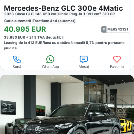
Mercedes-Benz GLC 300e 4Matic
2023
Clasa GLC
143.650
km
Hibrid Plug-In
1.991
cm³
319
CP
Cutie
automată
Tracțiune
4x4 (automat)
40.995
EUR
MER242121
33.880
EUR +
21
% TVA deductibil
Leasing de la
413
EUR/luna
cu dobăndă
anuală
5,7
% pentru persoane
juridice.
Sună
WhatsApp
Mesaj
Favorite