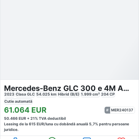
Mercedes-Benz GLC 300 e 4M AMG Night Prem FAP DigiL
2023
Clasa GLC
54.025
km
Hibrid (B/E)
1.999
cm³
204
CP
Cutie
automată
61.064
EUR
MER240137
50.466
EUR +
21
% TVA deductibil
Leasing de la
615
EUR/luna
cu dobăndă
anuală
5,7
% pentru persoane
juridice.