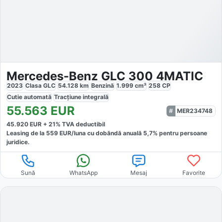
Mercedes-Benz GLC 300 4MATIC
2023
Clasa GLC
54.128
km
Benzină
1.999
cm³
258
CP
Cutie
automată
Tracțiune
integrală
55.563
EUR
MER234748
45.920
EUR +
21
% TVA deductibil
Leasing de la
559
EUR/luna
cu dobăndă
anuală
5,7
% pentru persoane
juridice.
Sună
WhatsApp
Mesaj
Favorite