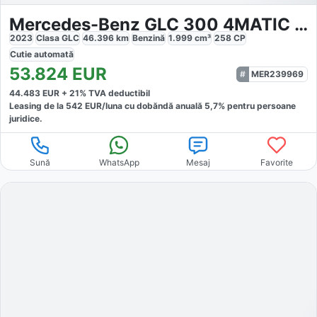
Mercedes-Benz GLC 300 4MATIC AMG
2023
Clasa GLC
46.396
km
Benzină
1.999
cm³
258
CP
Cutie
automată
53.824
EUR
MER239969
44.483
EUR +
21
% TVA deductibil
Leasing de la
542
EUR/luna
cu dobăndă
anuală
5,7
% pentru persoane
juridice.
Sună
WhatsApp
Mesaj
Favorite