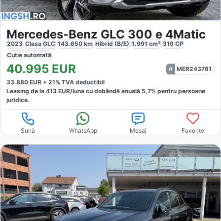
Mercedes-Benz GLC 300 e 4Matic
2023
Clasa GLC
143.650
km
Hibrid (B/E)
1.991
cm³
319
CP
Cutie
automată
40.995
EUR
MER243781
33.880
EUR +
21
% TVA deductibil
Leasing de la
413
EUR/luna
cu dobăndă
anuală
5,7
% pentru persoane
juridice.
Sună
WhatsApp
Mesaj
Favorite