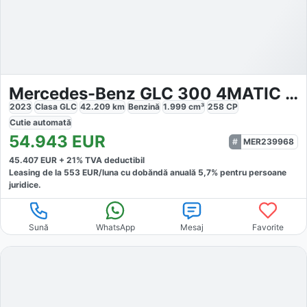
Mercedes-Benz GLC 300 4MATIC AMG
2023
Clasa GLC
42.209
km
Benzină
1.999
cm³
258
CP
Cutie
automată
54.943
EUR
MER239968
45.407
EUR +
21
% TVA deductibil
Leasing de la
553
EUR/luna
cu dobăndă
anuală
5,7
% pentru persoane
juridice.
Sună
WhatsApp
Mesaj
Favorite