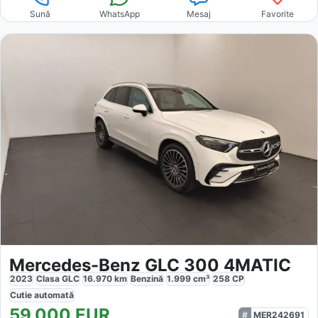
Sună
WhatsApp
Mesaj
Favorite
Mercedes-Benz GLC 300 4MATIC
2023
Clasa GLC
16.970
km
Benzină
1.999
cm³
258
CP
Cutie
automată
59.000
EUR
MER242691