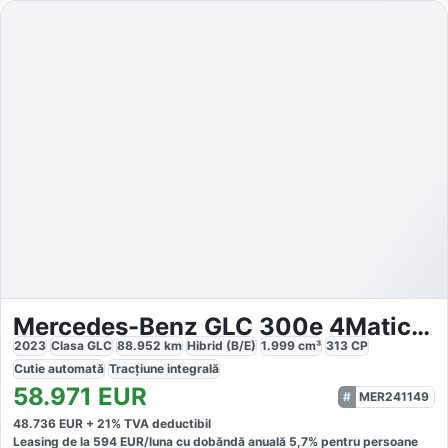
Mercedes-Benz GLC 300e 4Matic AMG
2023
Clasa GLC
88.952
km
Hibrid (B/E)
1.999
cm³
313
CP
Cutie
automată
Tracțiune
integrală
58.971
EUR
MER241149
48.736
EUR +
21
% TVA deductibil
Leasing de la
594
EUR/luna
cu dobăndă
anuală
5,7
% pentru persoane