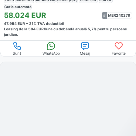
Cutie
automată
58.024
EUR
MER240279
47.954
EUR +
21
% TVA deductibil
Leasing de la
584
EUR/luna
cu dobăndă
anuală
5,7
% pentru persoane
juridice.
Sună
WhatsApp
Mesaj
Favorite