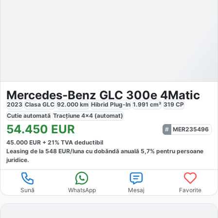
Mercedes-Benz GLC 300e 4Matic
2023
Clasa GLC
92.000
km
Hibrid Plug-In
1.991
cm³
319
CP
Cutie
automată
Tracțiune
4x4 (automat)
54.450
EUR
MER235496
45.000
EUR +
21
% TVA deductibil
Leasing de la
548
EUR/luna
cu dobăndă
anuală
5,7
% pentru persoane
juridice.
Sună
WhatsApp
Mesaj
Favorite