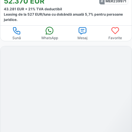
52.370
EUR
MER239971
43.281
EUR +
21
% TVA deductibil
Leasing de la
527
EUR/luna
cu dobăndă
anuală
5,7
% pentru persoane
juridice.
Sună
WhatsApp
Mesaj
Favorite