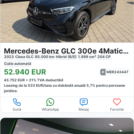
Mercedes-Benz GLC 300e 4Matic AMG
2023
Clasa GLC
85.000
km
Hibrid (B/E)
1.999
cm³
204
CP
Cutie
automată
52.940
EUR
MER243447
43.752
EUR +
21
% TVA deductibil
Leasing de la
533
EUR/luna
cu dobăndă
anuală
5,7
% pentru persoane
juridice.
Sună
WhatsApp
Mesaj
Favorite