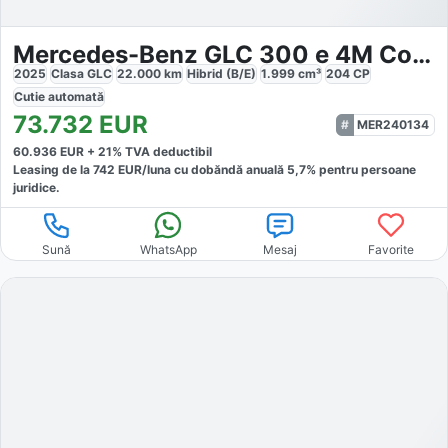
Mercedes-Benz GLC 300 e 4M Coupé AMG
2025
Clasa GLC
22.000
km
Hibrid (B/E)
1.999
cm³
204
CP
Cutie
automată
73.732
EUR
MER240134
60.936
EUR +
21
% TVA deductibil
Leasing de la
742
EUR/luna
cu dobăndă
anuală
5,7
% pentru persoane
juridice.
Sună
WhatsApp
Mesaj
Favorite