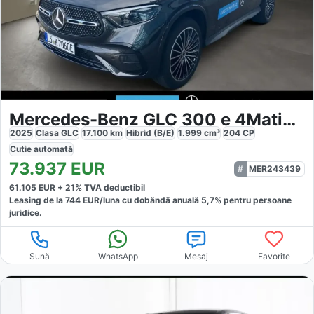
Mercedes-Benz GLC 300 e 4Matic Hybrid AMG
2025
Clasa GLC
17.100
km
Hibrid (B/E)
1.999
cm³
204
CP
Cutie
automată
73.937
EUR
MER243439
61.105
EUR +
21
% TVA deductibil
Leasing de la
744
EUR/luna
cu dobăndă
anuală
5,7
% pentru persoane
juridice.
Sună
WhatsApp
Mesaj
Favorite