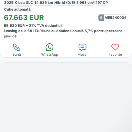
2025
Clasa GLC
14.685
km
Hibrid (D/E)
1.993
cm³
197
CP
Cutie
automată
67.663
EUR
MER240004
55.920
EUR +
21
% TVA deductibil
Leasing de la
681
EUR/luna
cu dobăndă
anuală
5,7
% pentru persoane
juridice.
Sună
WhatsApp
Mesaj
Favorite