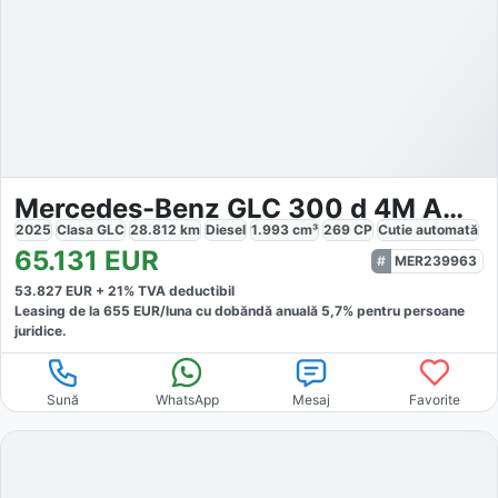
Mercedes-Benz GLC 300 d 4M AMG
2025
Clasa GLC
28.812
km
Diesel
1.993
cm³
269
CP
Cutie
automată
65.131
EUR
MER239963
53.827
EUR +
21
% TVA deductibil
Leasing de la
655
EUR/luna
cu dobăndă
anuală
5,7
% pentru persoane
juridice.
Sună
WhatsApp
Mesaj
Favorite