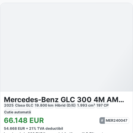
Mercedes-Benz GLC 300 4M AMG NIGHT DISTRONIC
2025
Clasa GLC
19.800
km
Hibrid (D/E)
1.993
cm³
197
CP
Cutie
automată
66.148
EUR
MER240047
54.668
EUR +
21
% TVA deductibil