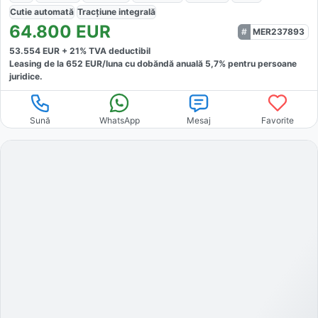
Cutie
automată
Tracțiune
integrală
64.800
EUR
MER237893
53.554
EUR +
21
% TVA deductibil
Leasing de la
652
EUR/luna
cu dobăndă
anuală
5,7
% pentru persoane
juridice.
Sună
WhatsApp
Mesaj
Favorite