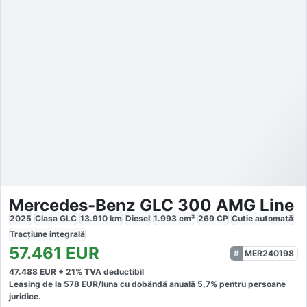
Mercedes-Benz GLC 300 AMG Line
2025
Clasa GLC
13.910
km
Diesel
1.993
cm³
269
CP
Cutie
automată
Tracțiune
integrală
57.461
EUR
MER240198
47.488
EUR +
21
% TVA deductibil
Leasing de la
578
EUR/luna
cu dobăndă
anuală
5,7
% pentru persoane
juridice.