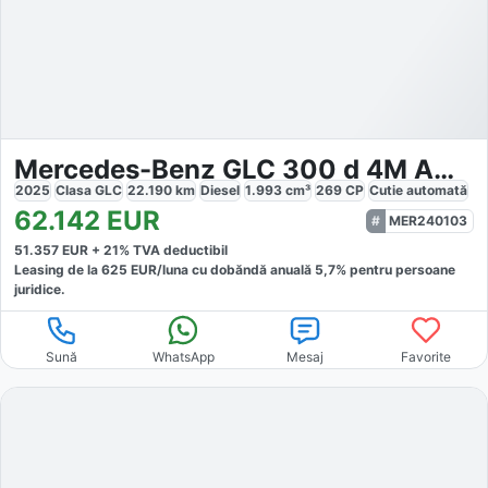
Mercedes-Benz GLC 300 d 4M AMG
2025
Clasa GLC
22.190
km
Diesel
1.993
cm³
269
CP
Cutie
automată
62.142
EUR
MER240103
51.357
EUR +
21
% TVA deductibil
Leasing de la
625
EUR/luna
cu dobăndă
anuală
5,7
% pentru persoane
juridice.
Sună
WhatsApp
Mesaj
Favorite