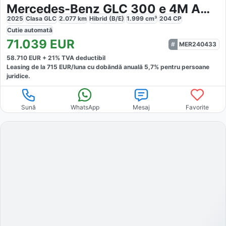
Mercedes-Benz GLC 300 e 4M AMG
2025
Clasa GLC
2.077
km
Hibrid (B/E)
1.999
cm³
204
CP
Cutie
automată
71.039
EUR
MER240433
58.710
EUR +
21
% TVA deductibil
Leasing de la
715
EUR/luna
cu dobăndă
anuală
5,7
% pentru persoane
juridice.
Sună
WhatsApp
Mesaj
Favorite