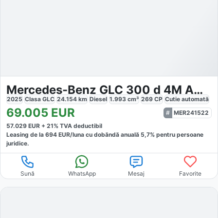
Mercedes-Benz GLC 300 d 4M AMG Premium Technik
2025
Clasa GLC
24.154
km
Diesel
1.993
cm³
269
CP
Cutie
automată
69.005
EUR
MER241522
57.029
EUR +
21
% TVA deductibil
Leasing de la
694
EUR/luna
cu dobăndă
anuală
5,7
% pentru persoane
juridice.
Sună
WhatsApp
Mesaj
Favorite