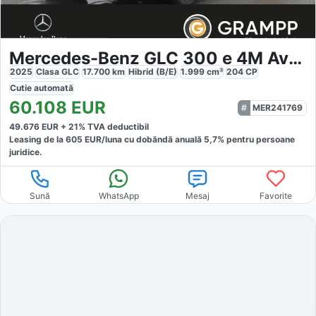
Mercedes-Benz GLC 300 e 4M Avantgarde
2025
Clasa GLC
17.700
km
Hibrid (B/E)
1.999
cm³
204
CP
Cutie
automată
60.108
EUR
MER241769
49.676
EUR +
21
% TVA deductibil
Leasing de la
605
EUR/luna
cu dobăndă
anuală
5,7
% pentru persoane
juridice.
Sună
WhatsApp
Mesaj
Favorite