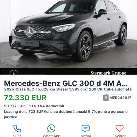
Mercedes-Benz GLC 300 d 4M AMG
2025
Clasa GLC
15.628
km
Diesel
1.993
cm³
269
CP
Cutie
automată
72.330
EUR
MER242917
59.777
EUR +
21
% TVA deductibil
Leasing de la
728
EUR/luna
cu dobăndă
anuală
5,7
% pentru persoane
juridice.
Sună
WhatsApp
Mesaj
Favorite