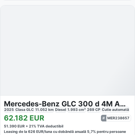
Mercedes-Benz GLC 300 d 4M AMG
2025
Clasa GLC
11.052
km
Diesel
1.993
cm³
269
CP
Cutie
automată
62.182
EUR
MER238657
51.390
EUR +
21
% TVA deductibil
Leasing de la
626
EUR/luna
cu dobăndă
anuală
5,7
% pentru persoane