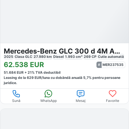
Mercedes-Benz GLC 300 d 4M AMG LINE PREM PANO HEAD D
2025
Clasa GLC
27.980
km
Diesel
1.993
cm³
269
CP
Cutie
automată
62.538
EUR
MER237535
51.684
EUR +
21
% TVA deductibil
Leasing de la
629
EUR/luna
cu dobăndă
anuală
5,7
% pentru persoane
juridice.
Sună
WhatsApp
Mesaj
Favorite