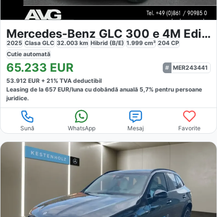
Mercedes-Benz GLC 300 e 4M Edition-AMG
2025
Clasa GLC
32.003
km
Hibrid (B/E)
1.999
cm³
204
CP
Cutie
automată
65.233
EUR
MER243441
53.912
EUR +
21
% TVA deductibil
Leasing de la
657
EUR/luna
cu dobăndă
anuală
5,7
% pentru persoane
juridice.
Sună
WhatsApp
Mesaj
Favorite