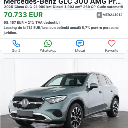
Mercedes-Benz GLC 300 AMG PremiumPlus Night
2025
Clasa GLC
21.989
km
Diesel
1.993
cm³
269
CP
Cutie
automată
70.733
EUR
MER241912
58.457
EUR +
21
% TVA deductibil
Leasing de la
712
EUR/luna
cu dobăndă
anuală
5,7
% pentru persoane
juridice.
Sună
WhatsApp
Mesaj
Favorite