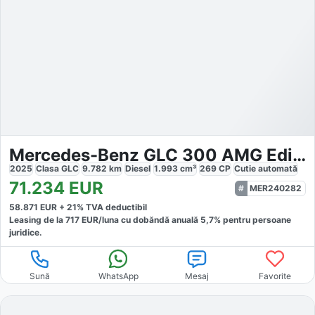
Mercedes-Benz GLC 300 AMG Edition Night
2025
Clasa GLC
9.782
km
Diesel
1.993
cm³
269
CP
Cutie
automată
71.234
EUR
MER240282
58.871
EUR +
21
% TVA deductibil
Leasing de la
717
EUR/luna
cu dobăndă
anuală
5,7
% pentru persoane
juridice.
Sună
WhatsApp
Mesaj
Favorite