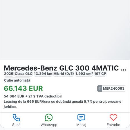
Mercedes-Benz GLC 300 4MATIC AMG
2025
Clasa GLC
13.394
km
Hibrid (D/E)
1.993
cm³
197
CP
Cutie
automată
66.143
EUR
MER240063
54.664
EUR +
21
% TVA deductibil
Leasing de la
666
EUR/luna
cu dobăndă
anuală
5,7
% pentru persoane
juridice.
Sună
WhatsApp
Mesaj
Favorite