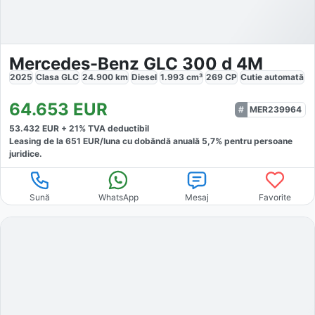
Mercedes-Benz GLC 300 d 4M
2025
Clasa GLC
24.900
km
Diesel
1.993
cm³
269
CP
Cutie
automată
64.653
EUR
MER239964
53.432
EUR +
21
% TVA deductibil
Leasing de la
651
EUR/luna
cu dobăndă
anuală
5,7
% pentru persoane
juridice.
Sună
WhatsApp
Mesaj
Favorite