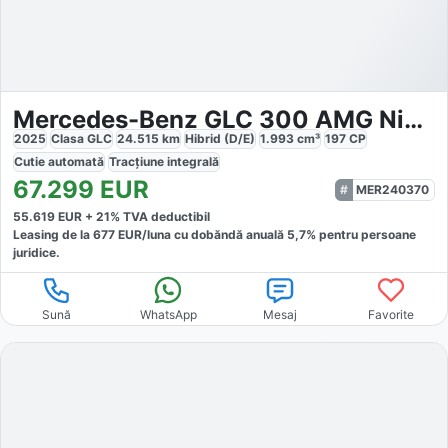
Mercedes-Benz GLC 300 AMG Night Distronic
2025
Clasa GLC
24.515
km
Hibrid (D/E)
1.993
cm³
197
CP
Cutie
automată
Tracțiune
integrală
67.299
EUR
MER240370
55.619
EUR +
21
% TVA deductibil
Leasing de la
677
EUR/luna
cu dobăndă
anuală
5,7
% pentru persoane
juridice.
Sună
WhatsApp
Mesaj
Favorite