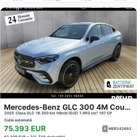
Mercedes-Benz GLC 300 4M Coupé AMG Night Pano AHK
2025
Clasa GLC
19.350
km
Hibrid (D/E)
1.993
cm³
197
CP
Cutie
automată
75.393
EUR
MER242693
62.308
EUR +
21
% TVA deductibil