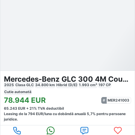
Mercedes-Benz GLC 300 4M Coupé AMG Line 360 AHK
2025
Clasa GLC
34.800
km
Hibrid (D/E)
1.993
cm³
197
CP
Cutie
automată
78.944
EUR
MER241003
65.243
EUR +
21
% TVA deductibil
Leasing de la
794
EUR/luna
cu dobăndă
anuală
5,7
% pentru persoane
juridice.