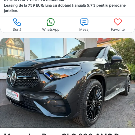
Leasing de la
759
EUR/luna
cu dobăndă
anuală
5,7
% pentru persoane
juridice.
Sună
WhatsApp
Mesaj
Favorite