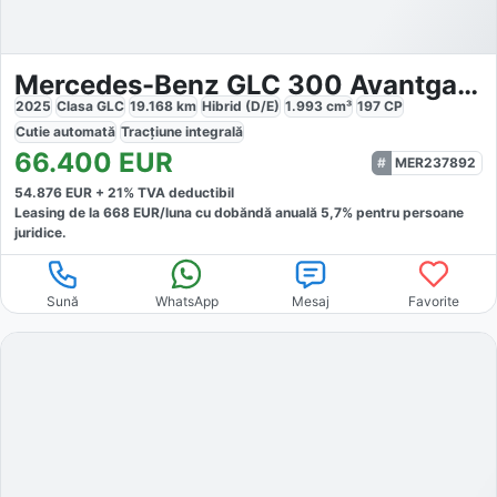
Mercedes-Benz GLC 300 Avantgarde
2025
Clasa GLC
19.168
km
Hibrid (D/E)
1.993
cm³
197
CP
Cutie
automată
Tracțiune
integrală
66.400
EUR
MER237892
54.876
EUR +
21
% TVA deductibil
Leasing de la
668
EUR/luna
cu dobăndă
anuală
5,7
% pentru persoane
juridice.
Sună
WhatsApp
Mesaj
Favorite