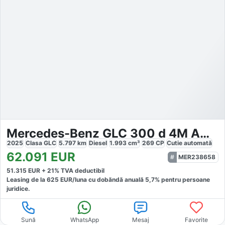
Mercedes-Benz GLC 300 d 4M AMG
2025
Clasa GLC
5.797
km
Diesel
1.993
cm³
269
CP
Cutie
automată
62.091
EUR
MER238658
51.315
EUR +
21
% TVA deductibil
Leasing de la
625
EUR/luna
cu dobăndă
anuală
5,7
% pentru persoane
juridice.
Sună
WhatsApp
Mesaj
Favorite