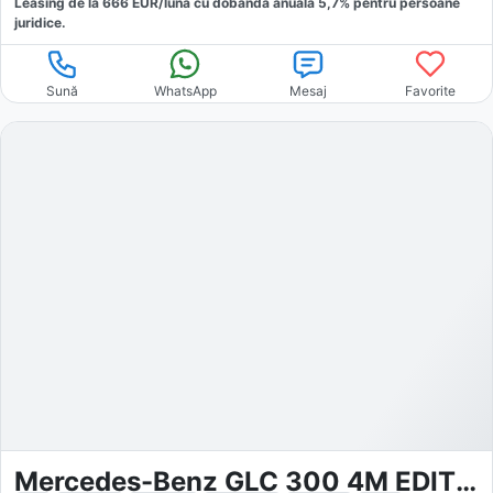
Leasing de la
666
EUR/luna
cu dobăndă
anuală
5,7
% pentru persoane
juridice.
Sună
WhatsApp
Mesaj
Favorite
Mercedes-Benz GLC 300 4M EDITION AMG NIGHT DISTRONIC AHK