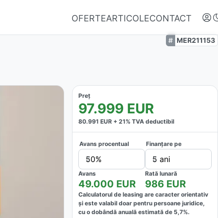
OFERTE
ARTICOLE
CONTACT
MER211153
Preț
97.999
EUR
80.991
EUR +
21
% TVA deductibil
Avans procentual
Finanțare pe
Autentifică-te
50%
5 ani
Nu ai oferte favorite
Avans
Rată lunară
49.000
EUR
986
EUR
Calculatorul de leasing are caracter orientativ
și este valabil doar pentru persoane juridice,
cu o dobândă anuală estimată de
5,7
%.