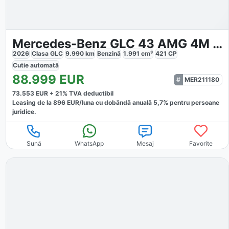
Mercedes-Benz GLC 43 AMG 4M Coupe AMG
2026
Clasa GLC
9.990
km
Benzină
1.991
cm³
421
CP
Cutie
automată
88.999
EUR
MER211180
73.553
EUR +
21
% TVA deductibil
Leasing de la
896
EUR/luna
cu dobăndă
anuală
5,7
% pentru persoane
juridice.
Sună
WhatsApp
Mesaj
Favorite