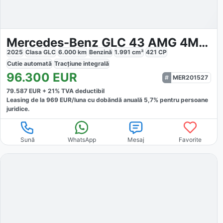
Mercedes-Benz GLC 43 AMG 4MATIC Coupé
2025
Clasa GLC
6.000
km
Benzină
1.991
cm³
421
CP
Cutie
automată
Tracțiune
integrală
96.300
EUR
MER201527
79.587
EUR +
21
% TVA deductibil
Leasing de la
969
EUR/luna
cu dobăndă
anuală
5,7
% pentru persoane
juridice.
Sună
WhatsApp
Mesaj
Favorite