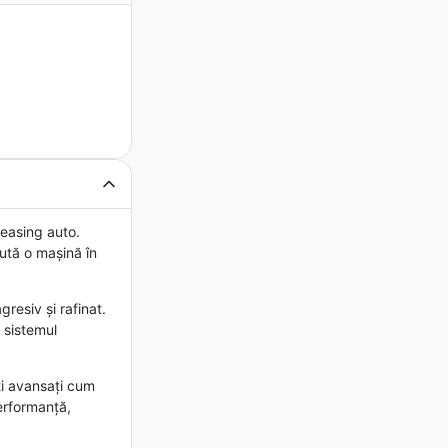
easing auto.
ută o mașină în
resiv și rafinat.
 sistemul
ți avansați cum
performanță,