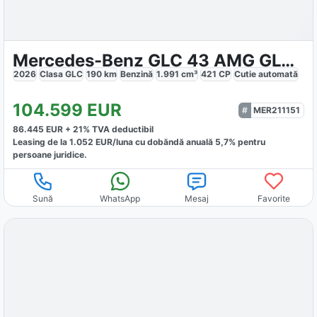
Mercedes-Benz GLC 43 AMG GLC Coupe
2026
Clasa GLC
190
km
Benzină
1.991
cm³
421
CP
Cutie
automată
104.599
EUR
MER211151
86.445
EUR +
21
% TVA deductibil
Leasing de la
1.052
EUR/luna
cu dobăndă
anuală
5,7
% pentru
persoane juridice.
Sună
WhatsApp
Mesaj
Favorite