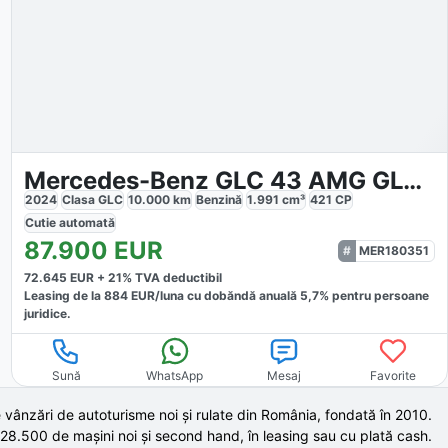
Mercedes-Benz GLC 43 AMG GLC 43 4M Coupé
2024
Clasa GLC
10.000
km
Benzină
1.991
cm³
421
CP
Cutie
automată
87.900
EUR
MER180351
72.645
EUR +
21
% TVA deductibil
Leasing de la
884
EUR/luna
cu dobăndă
anuală
5,7
% pentru persoane
juridice.
Sună
WhatsApp
Mesaj
Favorite
 vânzări de autoturisme noi și rulate din România, fondată în
2010
.
 28.500 de
mașini noi și second hand,
în leasing sau cu plată cash.