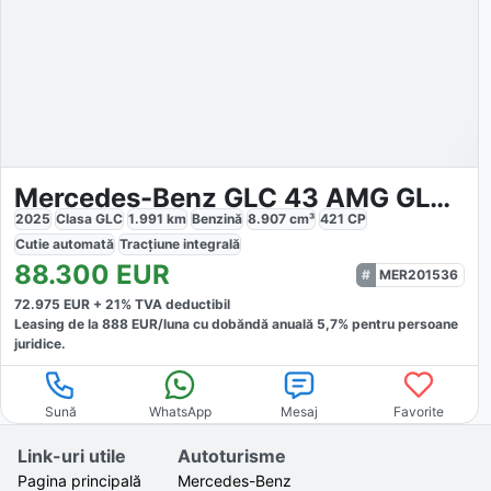
Mercedes-Benz GLC 43 AMG GLC 43 4M Coupe AMG
2025
Clasa GLC
1.991
km
Benzină
8.907
cm³
421
CP
Cutie
automată
Tracțiune
integrală
88.300
EUR
MER201536
72.975
EUR +
21
% TVA deductibil
Leasing de la
888
EUR/luna
cu dobăndă
anuală
5,7
% pentru persoane
juridice.
Sună
WhatsApp
Mesaj
Favorite
Link-uri utile
Autoturisme
Pagina principală
Mercedes-Benz