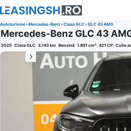
Autoturisme
›
Mercedes-Benz
›
Clasa GLC
›
GLC 43 AMG
Mercedes-Benz GLC 43 AM
2025
Clasa GLC
3.143
km
Benzină
1.991
cm³
421
CP
Cutie
a