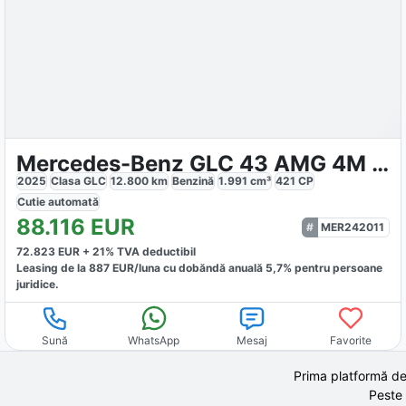
Mercedes-Benz GLC 43 AMG 4M Night II
2025
Clasa GLC
12.800
km
Benzină
1.991
cm³
421
CP
Cutie
automată
88.116
EUR
MER242011
72.823
EUR +
21
% TVA deductibil
Leasing de la
887
EUR/luna
cu dobăndă
anuală
5,7
% pentru persoane
juridice.
Sună
WhatsApp
Mesaj
Favorite
Prima platformă de
Peste