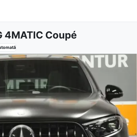
G 4MATIC Coupé
utomată