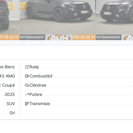
es-Benz
Rulaj
43 AMG
Combustibil
 Coupé
Cilindree
2025
Putere
SUV
Transmisie
Gri