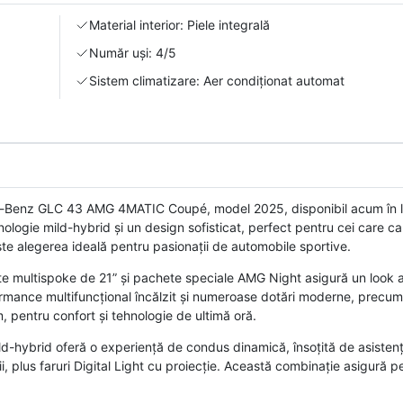
Material interior: Piele integrală
Număr uși: 4/5
Sistem climatizare: Aer condiționat automat
s-Benz GLC 43 AMG 4MATIC Coupé, model 2025, disponibil acum în l
logie mild-hybrid și un design sofisticat, perfect pentru cei care ca
te alegerea ideală pentru pasionații de automobile sportive.
te multispoke de 21” și pachete speciale AMG Night asigură un look ag
ormance multifuncțional încălzit și numeroase dotări moderne, precum
 pentru confort și tehnologie de ultimă oră.
d-hybrid oferă o experiență de condus dinamică, însoțită de asisten
i, plus faruri Digital Light cu proiecție. Această combinație asigură 