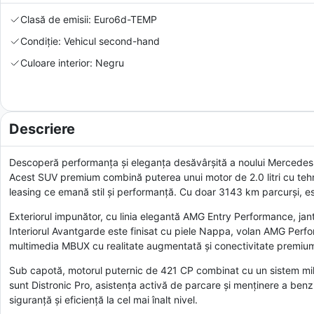
Clasă de emisii: Euro6d-TEMP
Condiție: Vehicul second-hand
Culoare interior: Negru
Descriere
Descoperă performanța și eleganța desăvârșită a noului Mercede
Acest SUV premium combină puterea unui motor de 2.0 litri cu tehno
leasing ce emană stil și performanță. Cu doar 3143 km parcurși, es
Exteriorul impunător, cu linia elegantă AMG Entry Performance, jan
Interiorul Avantgarde este finisat cu piele Nappa, volan AMG Perf
multimedia MBUX cu realitate augmentată și conectivitate premium,
Sub capotă, motorul puternic de 421 CP combinat cu un sistem mil
sunt Distronic Pro, asistența activă de parcare și menținere a benzi
siguranță și eficiență la cel mai înalt nivel.