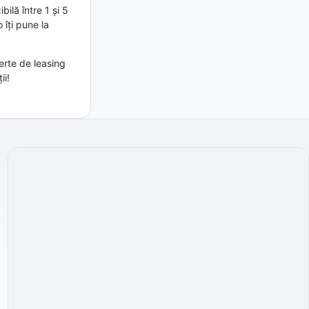
ilă între 1 și 5
îți pune la
erte de leasing
ii!