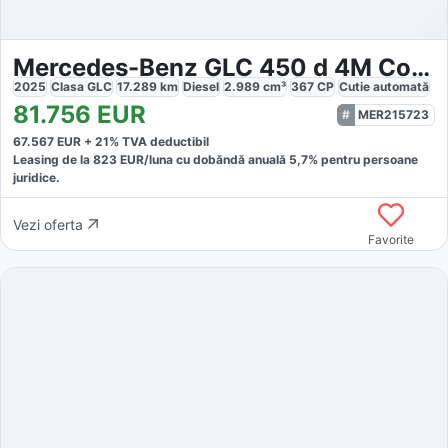
Mercedes-Benz GLC 450 d 4M Coupé AMG
2025
Clasa GLC
17.289
km
Diesel
2.989
cm³
367
CP
Cutie
automată
81.756
EUR
MER215723
67.567
EUR +
21
% TVA deductibil
Leasing de la
823
EUR/luna
cu dobăndă
anuală
5,7
% pentru persoane
juridice.
Vezi oferta
Favorite