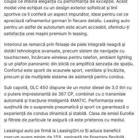
coupé ce îmbină eleganța cu performanța de excepție. Acest
model vine echipat cu un design exterior sofisticat și linii
sportive ce îi conferă un aspect impunător, ideal pentru cei ce
apreciază rafinamentul german în fiecare detaliu. Leasing auto
pentru un astfel de autoturism este acum accesibil, oferindu-ți
satisfacția unei mașini premium în leasing.
Interiorul se remarcă prin finisaje de piele integrală neagră și
dotări tehnologice avansate, precum sistem de navigație cu
touchscreen, încărcare wireless pentru telefon, ambient lighting
și un plafon panoramic din sticlă ce amplifică senzația de spațiu.
Confortul este sporit de scaunele sport, ventilate și încălzite,
precum și de multiplele sisteme de asistență pentru condus.
Sub capotă, GLC 450 dispune de un motor diesel de 3.0 litri cu
o putere impresionantă de 367 CP, combinat cu o transmisie
automată și tracțiune inteligentă 4MATIC. Performanța este
susținută de o suspensie pneumatică și sport ce garantează o
experiență de condus dinamică și stabilă. Clasa de emisii Euro6e
și filtrele de particule te asigură că este prietenos cu mediul.
Leasingul auto pe firmă la LeasingSH.ro îți aduce beneficii
precum avans minim de 15%, perioadă de finanțare flexibilă