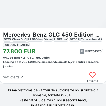
Mercedes-Benz GLC 450 Edition AMG Line
2025
Clasa GLC
21.000
km
Diesel
2.989
cm³
367
CP
Cutie
automată
Tracțiune
integrală
77.800
EUR
MER201576
64.298
EUR +
21
% TVA deductibil
Leasing de la
783
EUR/luna
cu dobăndă
anuală
5,7
% pentru persoane
juridice.
Vezi oferta
Favorite
Prima platformă de vânzări de autoturisme noi și rulate din
România, fondată în
2010
.
Peste 28.500 de
mașini noi și second hand,
în leasing sau cu plată cash.