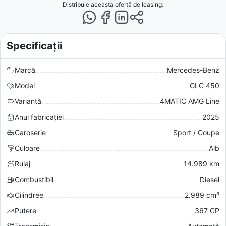
Distribuie această ofertă
de leasing
:
Specificații
Marcă
Mercedes-Benz
Model
GLC 450
Variantă
4MATIC AMG Line
Anul fabricației
2025
Caroserie
Sport / Coupe
Culoare
Alb
Rulaj
14.989 km
Combustibil
Diesel
Cilindree
2.989 cm³
Putere
367 CP