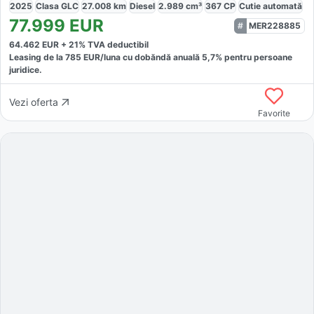
2025
Clasa GLC
27.008
km
Diesel
2.989
cm³
367
CP
Cutie
automată
77.999
EUR
MER228885
64.462
EUR +
21
% TVA deductibil
Leasing de la
785
EUR/luna
cu dobăndă
anuală
5,7
% pentru persoane
juridice.
Vezi oferta
Favorite