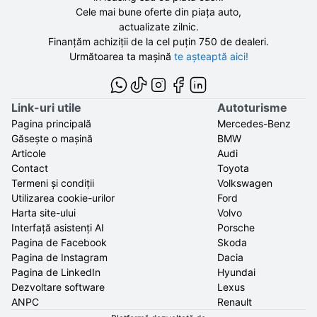
Cele mai bune oferte din piața auto,
actualizate zilnic.
Finanțăm achiziții de la
cel puțin 750 de
dealeri.
Următoarea ta mașină
te așteaptă aici!
Link-uri utile
Autoturisme
Pagina principală
Mercedes-Benz
Găsește o mașină
BMW
Articole
Audi
Contact
Toyota
Termeni și condiții
Volkswagen
Utilizarea cookie-urilor
Ford
Harta site-ului
Volvo
Interfață asistenți AI
Porsche
Pagina de Facebook
Skoda
Pagina de Instagram
Dacia
Pagina de LinkedIn
Hyundai
Dezvoltare software
Lexus
ANPC
Renault