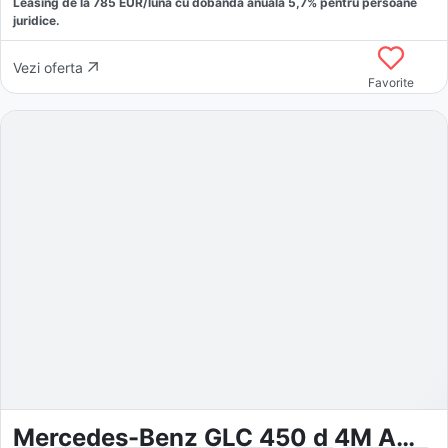
Leasing de la
785
EUR/luna
cu dobăndă
anuală
5,7
% pentru persoane
juridice.
Vezi oferta
Favorite
Mercedes-Benz GLC 450 d 4M AMG Coupé