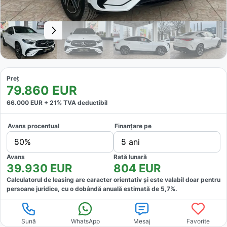
Preț
79.860
EUR
66.000
EUR +
21
% TVA deductibil
Avans procentual
Finanțare pe
50%
5 ani
Avans
Rată lunară
39.930
EUR
804
EUR
Calculatorul de leasing are caracter orientativ și este valabil doar pentru
persoane juridice, cu o dobândă anuală estimată de
5,7
%.
Sună
WhatsApp
Mesaj
Favorite