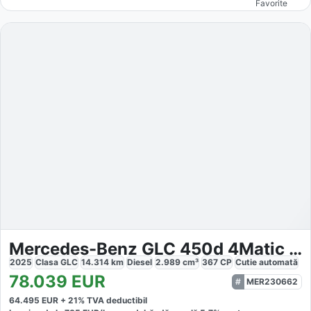
Favorite
Mercedes-Benz GLC 450d 4Matic AMG
2025
Clasa GLC
14.314
km
Diesel
2.989
cm³
367
CP
Cutie
automată
78.039
EUR
MER230662
64.495
EUR +
21
% TVA deductibil