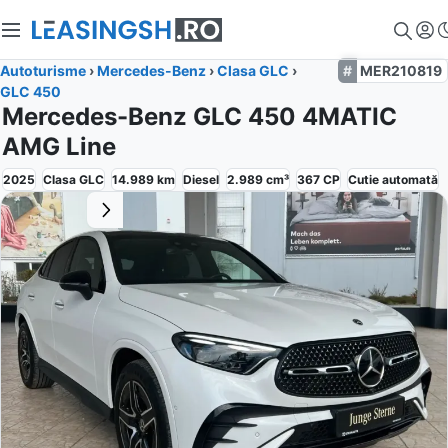
Autoturisme
›
Mercedes-Benz
›
Clasa GLC
›
MER210819
GLC 450
Mercedes-Benz GLC 450 4MATIC
AMG Line
2025
Clasa GLC
14.989
km
Diesel
2.989
cm³
367
CP
Cutie
automată