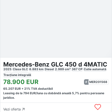
Mercedes-Benz GLC 450 d 4MATIC
2025
Clasa GLC
6.883
km
Diesel
2.989
cm³
367
CP
Cutie
automată
Tracțiune
integrală
78.900
EUR
MER201568
65.207
EUR +
21
% TVA deductibil
Leasing de la
794
EUR/luna
cu dobăndă
anuală
5,7
% pentru persoane
juridice.
Vezi oferta