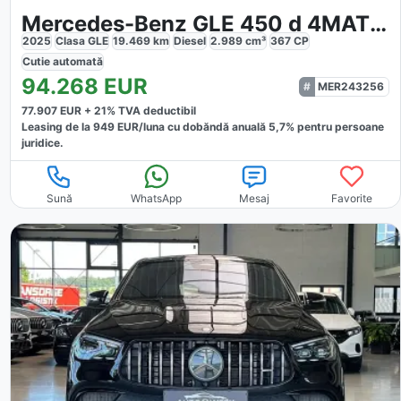
Mercedes-Benz GLE 450 d 4MATIC AMG
2025
Clasa GLE
19.469
km
Diesel
2.989
cm³
367
CP
Cutie
automată
94.268
EUR
MER243256
77.907
EUR +
21
% TVA deductibil
Leasing de la
949
EUR/luna
cu dobăndă
anuală
5,7
% pentru persoane
juridice.
Sună
WhatsApp
Mesaj
Favorite