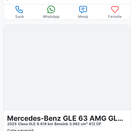
Sună
WhatsApp
Mesaj
Favorite
Mercedes-Benz GLE 63 AMG GLE 63 S 4M
2025
Clasa GLE
6.616
km
Benzină
3.982
cm³
612
CP
Cutie
automată