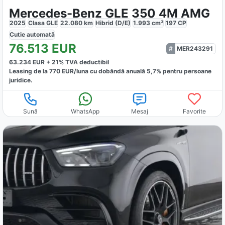
Mercedes-Benz GLE 350 4M AMG
2025
Clasa GLE
22.080
km
Hibrid (D/E)
1.993
cm³
197
CP
Cutie
automată
76.513
EUR
MER243291
63.234
EUR +
21
% TVA deductibil
Leasing de la
770
EUR/luna
cu dobăndă
anuală
5,7
% pentru persoane
juridice.
Sună
WhatsApp
Mesaj
Favorite