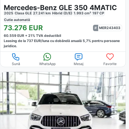
Mercedes-Benz GLE 350 4MATIC
2025
Clasa GLE
27.241
km
Hibrid (D/E)
1.993
cm³
197
CP
Cutie
automată
73.276
EUR
MER243403
60.559
EUR +
21
% TVA deductibil
Leasing de la
737
EUR/luna
cu dobăndă
anuală
5,7
% pentru persoane
juridice.
Sună
WhatsApp
Mesaj
Favorite