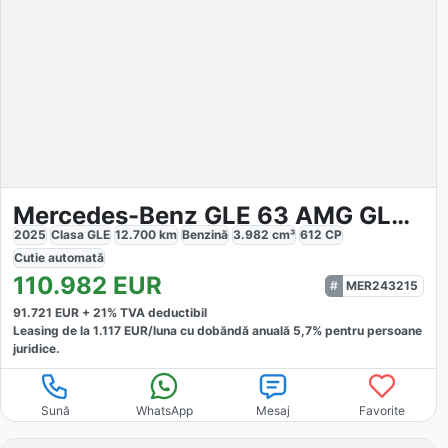
Mercedes-Benz GLE 63 AMG GLE 63 S
2025
Clasa GLE
12.700
km
Benzină
3.982
cm³
612
CP
Cutie
automată
110.982
EUR
MER243215
91.721
EUR +
21
% TVA deductibil
Leasing de la
1.117
EUR/luna
cu dobăndă
anuală
5,7
% pentru persoane
juridice.
Sună
WhatsApp
Mesaj
Favorite