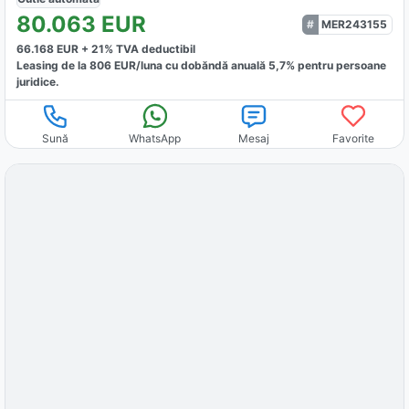
80.063
EUR
MER243155
66.168
EUR +
21
% TVA deductibil
Leasing de la
806
EUR/luna
cu dobăndă
anuală
5,7
% pentru persoane
juridice.
Sună
WhatsApp
Mesaj
Favorite