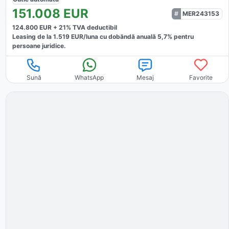
151.008
EUR
MER243153
124.800
EUR +
21
% TVA deductibil
Leasing de la
1.519
EUR/luna
cu dobăndă
anuală
5,7
% pentru
persoane juridice.
Sună
WhatsApp
Mesaj
Favorite