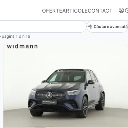
OFERTE
ARTICOLE
CONTACT
Căutare avansată
 – pagina
1
din
16
Autentifică-te
Nu ai oferte favorite