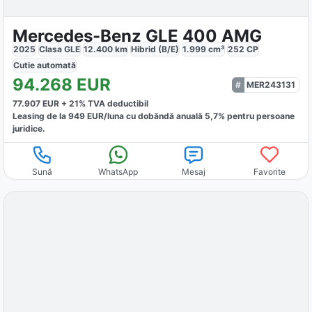
Mercedes-Benz GLE 400 AMG
2025
Clasa GLE
12.400
km
Hibrid (B/E)
1.999
cm³
252
CP
Cutie
automată
94.268
EUR
MER243131
77.907
EUR +
21
% TVA deductibil
Leasing de la
949
EUR/luna
cu dobăndă
anuală
5,7
% pentru persoane
juridice.
Sună
WhatsApp
Mesaj
Favorite