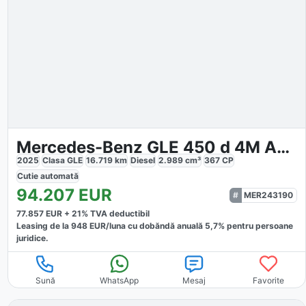
Mercedes-Benz GLE 450 d 4M AMG NIGHT
2025
Clasa GLE
16.719
km
Diesel
2.989
cm³
367
CP
Cutie
automată
94.207
EUR
MER243190
77.857
EUR +
21
% TVA deductibil
Leasing de la
948
EUR/luna
cu dobăndă
anuală
5,7
% pentru persoane
juridice.
Sună
WhatsApp
Mesaj
Favorite