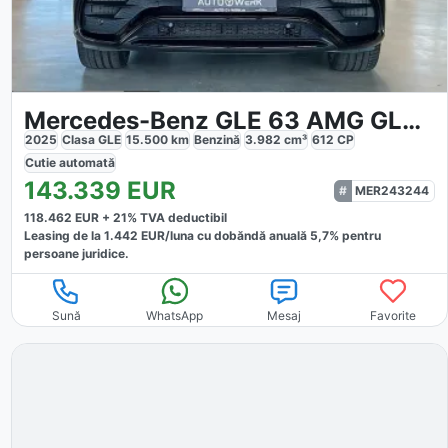
Mercedes-Benz GLE 63 AMG GLE 63 S AMG
2025
Clasa GLE
15.500
km
Benzină
3.982
cm³
612
CP
Cutie
automată
143.339
EUR
MER243244
118.462
EUR +
21
% TVA deductibil
Leasing de la
1.442
EUR/luna
cu dobăndă
anuală
5,7
% pentru
persoane juridice.
Sună
WhatsApp
Mesaj
Favorite