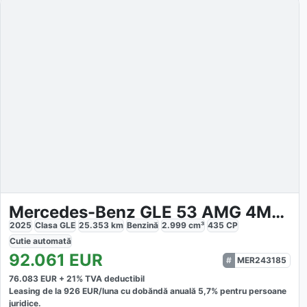
Mercedes-Benz GLE 53 AMG 4MATIC
2025
Clasa GLE
25.353
km
Benzină
2.999
cm³
435
CP
Cutie
automată
92.061
EUR
MER243185
76.083
EUR +
21
% TVA deductibil
Leasing de la
926
EUR/luna
cu dobăndă
anuală
5,7
% pentru persoane
juridice.