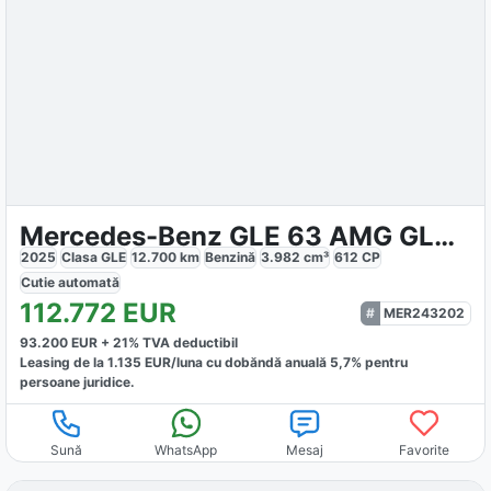
Mercedes-Benz GLE 63 AMG GLE 63 S 4M
2025
Clasa GLE
12.700
km
Benzină
3.982
cm³
612
CP
Cutie
automată
112.772
EUR
MER243202
93.200
EUR +
21
% TVA deductibil
Leasing de la
1.135
EUR/luna
cu dobăndă
anuală
5,7
% pentru
persoane juridice.
Sună
WhatsApp
Mesaj
Favorite