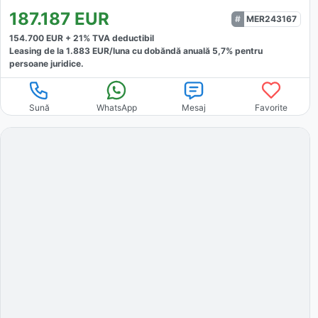
187.187
EUR
MER243167
154.700
EUR +
21
% TVA deductibil
Leasing de la
1.883
EUR/luna
cu dobăndă
anuală
5,7
% pentru
persoane juridice.
Sună
WhatsApp
Mesaj
Favorite