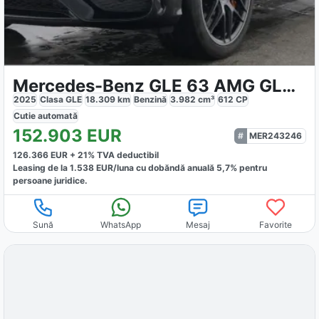
Mercedes-Benz GLE 63 AMG GLE 63 S 4M AMG
2025
Clasa GLE
18.309
km
Benzină
3.982
cm³
612
CP
Cutie
automată
152.903
EUR
MER243246
126.366
EUR +
21
% TVA deductibil
Leasing de la
1.538
EUR/luna
cu dobăndă
anuală
5,7
% pentru
persoane juridice.
Sună
WhatsApp
Mesaj
Favorite