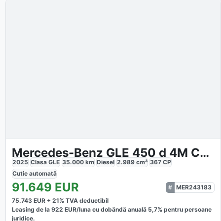
Mercedes-Benz GLE 450 d 4M Coupé AMG Sport Premium
2025
Clasa GLE
35.000
km
Diesel
2.989
cm³
367
CP
Cutie
automată
91.649
EUR
MER243183
75.743
EUR +
21
% TVA deductibil
Leasing de la
922
EUR/luna
cu dobăndă
anuală
5,7
% pentru persoane
juridice.