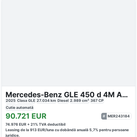
Mercedes-Benz GLE 450 d 4M AMG
2025
Clasa GLE
27.034
km
Diesel
2.989
cm³
367
CP
Cutie
automată
90.721
EUR
MER243184
74.976
EUR +
21
% TVA deductibil
Leasing de la
913
EUR/luna
cu dobăndă
anuală
5,7
% pentru persoane
juridice.