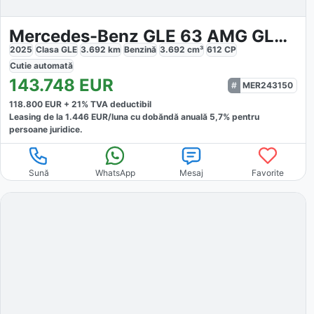
Mercedes-Benz GLE 63 AMG GLE 63 S AMG 4MATIC Night Paket
2025
Clasa GLE
3.692
km
Benzină
3.692
cm³
612
CP
Cutie
automată
143.748
EUR
MER243150
118.800
EUR +
21
% TVA deductibil
Leasing de la
1.446
EUR/luna
cu dobăndă
anuală
5,7
% pentru
persoane juridice.
Sună
WhatsApp
Mesaj
Favorite