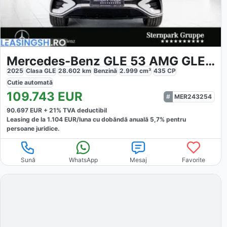
Mercedes-Benz GLE 53 AMG GLE 53
2025
Clasa GLE
28.602
km
Benzină
2.999
cm³
435
CP
Cutie
automată
109.743
EUR
MER243254
90.697
EUR +
21
% TVA deductibil
Leasing de la
1.104
EUR/luna
cu dobăndă
anuală
5,7
% pentru
persoane juridice.
Sună
WhatsApp
Mesaj
Favorite