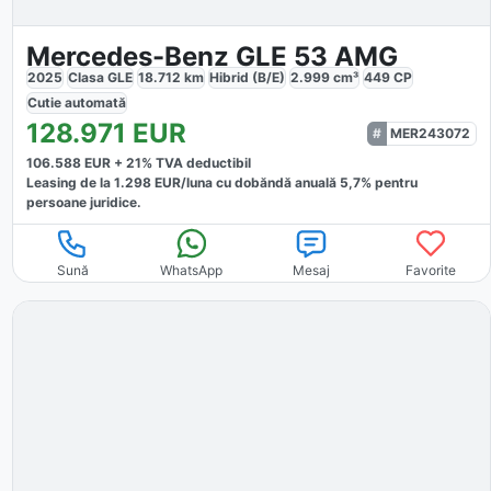
Mercedes-Benz GLE 53 AMG
2025
Clasa GLE
18.712
km
Hibrid (B/E)
2.999
cm³
449
CP
Cutie
automată
128.971
EUR
MER243072
106.588
EUR +
21
% TVA deductibil
Leasing de la
1.298
EUR/luna
cu dobăndă
anuală
5,7
% pentru
persoane juridice.
Sună
WhatsApp
Mesaj
Favorite