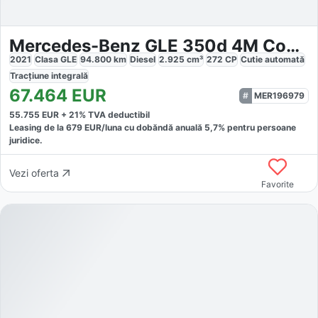
Mercedes-Benz GLE 350d 4M Coupé AMG Line
2021
Clasa GLE
94.800
km
Diesel
2.925
cm³
272
CP
Cutie
automată
Tracțiune
integrală
67.464
EUR
MER196979
55.755
EUR +
21
% TVA deductibil
Leasing de la
679
EUR/luna
cu dobăndă
anuală
5,7
% pentru persoane
juridice.
Vezi oferta
Favorite