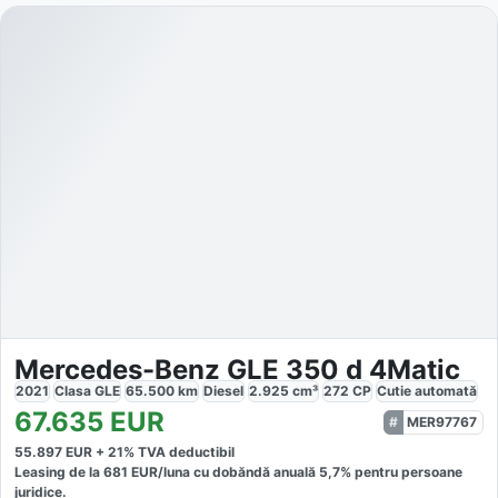
Mercedes-Benz GLE 350 d 4Matic
2021
Clasa GLE
65.500
km
Diesel
2.925
cm³
272
CP
Cutie
automată
67.635
EUR
MER97767
55.897
EUR +
21
% TVA deductibil
Leasing de la
681
EUR/luna
cu dobăndă
anuală
5,7
% pentru persoane
juridice.