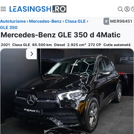
Autoturisme
›
Mercedes-Benz
›
Clasa GLE
›
MER98451
GLE 350
Mercedes-Benz GLE 350 d 4Matic
2021
Clasa GLE
65.500
km
Diesel
2.925
cm³
272
CP
Cutie
automată