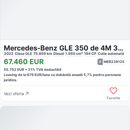
Mercedes-Benz GLE 350 de 4M 3x AMG DISTRO PANO KAM360 HEADUP
2022
Clasa GLE
75.859
km
Diesel
1.950
cm³
194
CP
Cutie
automată
67.460
EUR
MER239125
55.752
EUR +
21
% TVA deductibil
Leasing de la
679
EUR/luna
cu dobăndă
anuală
5,7
% pentru persoane
juridice.
Vezi oferta
Favorite