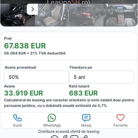
Preț
67.838
EUR
56.064
EUR +
21
% TVA deductibil
Avans procentual
Finanțare pe
50%
5 ani
Avans
Rată lunară
33.919
EUR
683
EUR
Calculatorul de leasing are caracter orientativ și este valabil doar pentru
persoane juridice, cu o dobândă anuală estimată de
5,7
%.
Sună
WhatsApp
Mesaj
Favorite
Distribuie această ofertă
de leasing
: