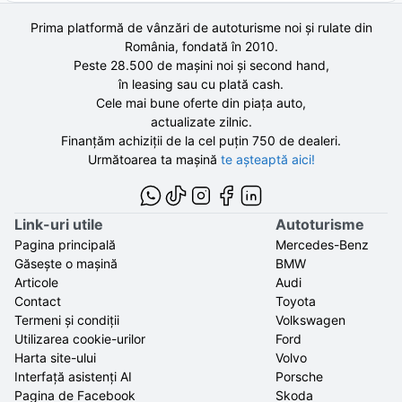
Prima platformă de vânzări de autoturisme noi și rulate din
România, fondată în
2010
.
Peste 28.500 de
mașini noi și second hand,
în leasing sau cu plată cash.
Cele mai bune oferte din piața auto,
actualizate zilnic.
Finanțăm achiziții de la
cel puțin 750 de
dealeri.
Următoarea ta mașină
te așteaptă aici!
Link-uri utile
Autoturisme
Pagina principală
Mercedes-Benz
Găsește o mașină
BMW
Articole
Audi
Contact
Toyota
Termeni și condiții
Volkswagen
Utilizarea cookie-urilor
Ford
Harta site-ului
Volvo
Interfață asistenți AI
Porsche
Pagina de Facebook
Skoda