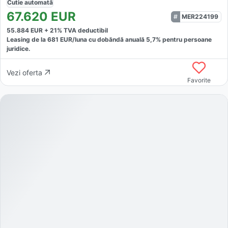
Cutie
automată
67.620
EUR
MER224199
55.884
EUR +
21
% TVA deductibil
Leasing de la
681
EUR/luna
cu dobăndă
anuală
5,7
% pentru persoane
juridice.
Vezi oferta
Favorite