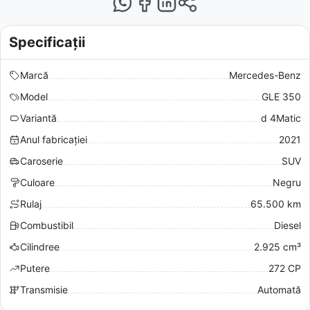
Specificații
Marcă
Mercedes-Benz
Model
GLE 350
Variantă
d 4Matic
Anul fabricației
2021
Caroserie
SUV
Culoare
Negru
Rulaj
65.500 km
Combustibil
Diesel
Cilindree
2.925 cm³
Putere
272 CP
Transmisie
Automată