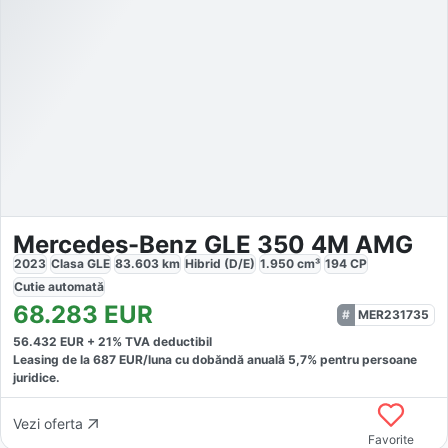
Mercedes-Benz GLE 350 4M AMG
2023
Clasa GLE
83.603
km
Hibrid (D/E)
1.950
cm³
194
CP
Cutie
automată
68.283
EUR
MER231735
56.432
EUR +
21
% TVA deductibil
Leasing de la
687
EUR/luna
cu dobăndă
anuală
5,7
% pentru persoane
juridice.
Vezi oferta
Favorite