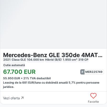
Mercedes-Benz GLE 350de 4MATIC AMG Line Plus
2021
Clasa GLE
104.000
km
Hibrid (B/E)
1.950
cm³
319
CP
Cutie
automată
67.700
EUR
MER225749
55.950
EUR +
21
% TVA deductibil
Leasing de la
681
EUR/luna
cu dobăndă
anuală
5,7
% pentru persoane
juridice.
Vezi oferta
Favorite