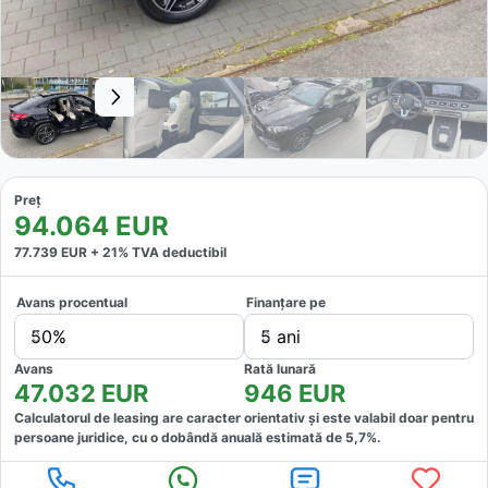
Preț
94.064
EUR
77.739
EUR +
21
% TVA deductibil
Avans procentual
Finanțare pe
50%
5 ani
Avans
Rată lunară
47.032
EUR
946
EUR
Calculatorul de leasing are caracter orientativ și este valabil doar pentru
persoane juridice, cu o dobândă anuală estimată de
5,7
%.