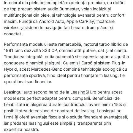
Interiorul din piele bej completă experiența premium, cu dotări
de top precum sistem audio Burmester, volan încălzit și
multifuncțional din piele, și tehnologie avansată pentru confort
maxim. Funcții ca Android Auto, Apple CarPlay, încărcare
wireless și sistem de navigație fac fiecare drum plăcut și
conectat.
Performanța modelului este remarcabilă, motorul turbo hibrid de
1991 cmc dezvoltă 333 CP, oferind atât putere, cât și eficiență.
Tracțiunea integrală, cutia automată și suspensia sport asigură o
conducere dinamică și sigură. Cu emisii Euro6 și sistem Plug-in
Hybrid, acest Mercedes-Benz combină tehnologia ecologică cu
performanța sportivă, fiind ideal pentru finanțare în leasing, fie
operațional sau financiar.
Leasingul auto second hand de la LeasingSH.ro pentru acest
model este perfect adaptat pentru companii. Beneficiezi de
flexibilitate în alegerea duratei contractului, avans minim 15% și
posibilitatea de cesiune de contract de leasing. Leasingul pe
firmă îți oferă avantaje fiscale și o soluție financiară avantajoasă,
iar predarea leasingului este simplă și transparentă prin
expertiza noastră.