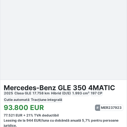
Mercedes-Benz GLE 350 4MATIC
2025
Clasa GLE
17.758
km
Hibrid (D/E)
1.993
cm³
197
CP
Cutie
automată
Tracțiune
integrală
93.800
EUR
MER237923
77.521
EUR +
21
% TVA deductibil
Leasing de la
944
EUR/luna
cu dobăndă
anuală
5,7
% pentru persoane
juridice.