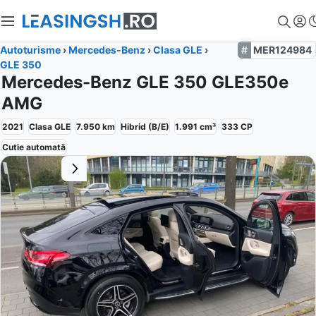
Autoturisme
›
Mercedes-Benz
›
Clasa GLE
›
MER124984
GLE 350
Mercedes-Benz GLE 350 GLE350e
AMG
2021
Clasa GLE
7.950
km
Hibrid (B/E)
1.991
cm³
333
CP
Cutie
automată