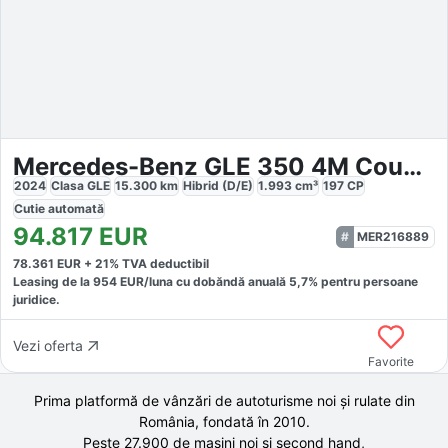
Mercedes-Benz GLE 350 4M Coupe AMG
2024
Clasa GLE
15.300
km
Hibrid (D/E)
1.993
cm³
197
CP
Cutie
automată
94.817
EUR
MER216889
78.361
EUR +
21
% TVA deductibil
Leasing de la
954
EUR/luna
cu dobăndă
anuală
5,7
% pentru persoane
juridice.
Vezi oferta
Favorite
Prima platformă de vânzări de autoturisme noi și rulate din
România, fondată în
2010
.
Peste 27.900 de
mașini noi și second hand,