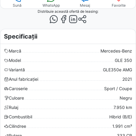
Sună
WhatsApp
Mesaj
Favorite
Distribuie această ofertă
de leasing
:
Specificații
Marcă
Mercedes-Benz
Model
GLE 350
Variantă
GLE350e AMG
Anul fabricației
2021
Caroserie
Sport / Coupe
Culoare
Negru
Rulaj
7.950 km
Combustibil
Hibrid (B/E)
Cilindree
1.991 cm³
Putere
333 CP