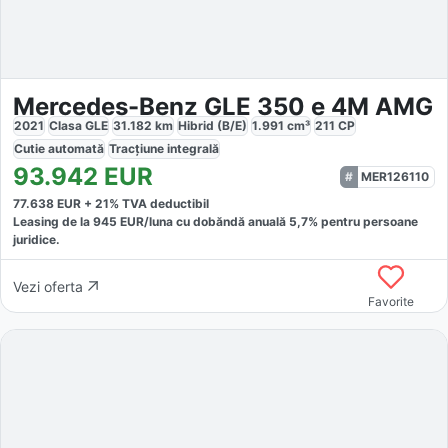
Mercedes-Benz GLE 350 e 4M AMG
2021
Clasa GLE
31.182
km
Hibrid (B/E)
1.991
cm³
211
CP
Cutie
automată
Tracțiune
integrală
93.942
EUR
MER126110
77.638
EUR +
21
% TVA deductibil
Leasing de la
945
EUR/luna
cu dobăndă
anuală
5,7
% pentru persoane
juridice.
Vezi oferta
Favorite