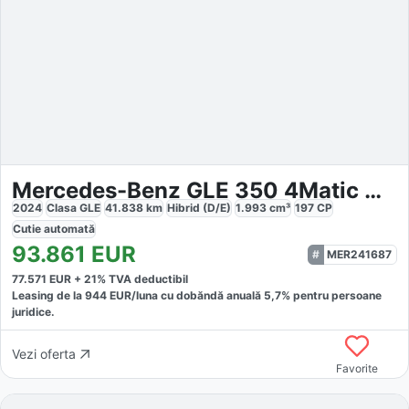
Mercedes-Benz GLE 350 4Matic AMG
2024
Clasa GLE
41.838
km
Hibrid (D/E)
1.993
cm³
197
CP
Cutie
automată
93.861
EUR
MER241687
77.571
EUR +
21
% TVA deductibil
Leasing de la
944
EUR/luna
cu dobăndă
anuală
5,7
% pentru persoane
juridice.
Vezi oferta
Favorite