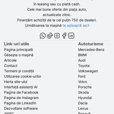
în leasing sau cu plată cash.
Cele mai bune oferte din piața auto,
actualizate zilnic.
Finanțăm achiziții de la
cel puțin 750 de
dealeri.
Următoarea ta mașină
te așteaptă aici!
Link-uri utile
Autoturisme
Pagina principală
Mercedes-Benz
Găsește o mașină
BMW
Articole
Audi
Contact
Toyota
Termeni și condiții
Volkswagen
Utilizarea cookie-urilor
Ford
Harta site-ului
Volvo
Interfață asistenți AI
Porsche
Pagina de Facebook
Skoda
Pagina de Instagram
Hyundai
Pagina de LinkedIn
Dacia
Dezvoltare software
Lexus
ANPC
Renault