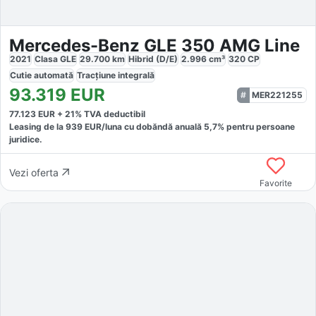
Mercedes-Benz GLE 350 AMG Line
2021
Clasa GLE
29.700
km
Hibrid (D/E)
2.996
cm³
320
CP
Cutie
automată
Tracțiune
integrală
93.319
EUR
MER221255
77.123
EUR +
21
% TVA deductibil
Leasing de la
939
EUR/luna
cu dobăndă
anuală
5,7
% pentru persoane
juridice.
Vezi oferta
Favorite