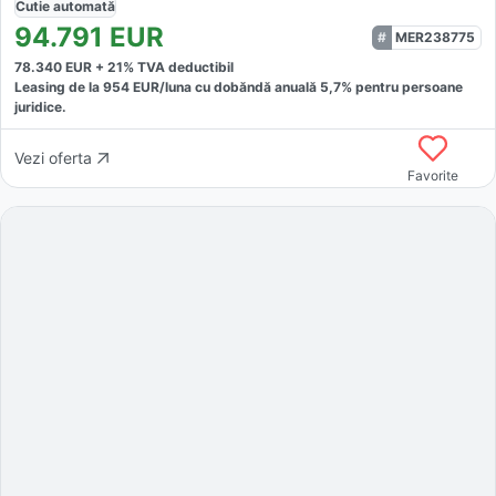
Cutie
automată
94.791
EUR
MER238775
78.340
EUR +
21
% TVA deductibil
Leasing de la
954
EUR/luna
cu dobăndă
anuală
5,7
% pentru persoane
juridice.
Vezi oferta
Favorite