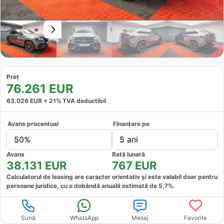
Preț
76.261
EUR
63.026
EUR +
21
% TVA deductibil
Avans procentual
Finanțare pe
50%
5 ani
Avans
Rată lunară
38.131
EUR
767
EUR
Calculatorul de leasing are caracter orientativ și este valabil doar pentru
persoane juridice, cu o dobândă anuală estimată de
5,7
%.
Sună
WhatsApp
Mesaj
Favorite