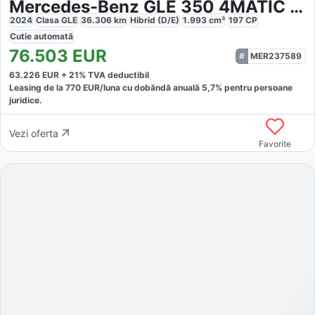
Mercedes-Benz GLE 350 4MATIC AMG Line
2024
Clasa GLE
36.306
km
Hibrid (D/E)
1.993
cm³
197
CP
Cutie
automată
76.503
EUR
MER237589
63.226
EUR +
21
% TVA deductibil
Leasing de la
770
EUR/luna
cu dobăndă
anuală
5,7
% pentru persoane
juridice.
Vezi oferta
Favorite