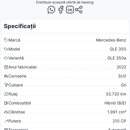
Distribuie această ofertă
de leasing
:
Specificații
Marcă
Mercedes-Benz
Model
GLE 350
Variantă
GLE 350e
Anul fabricației
2022
Caroserie
SUV
Culoare
Gri
Rulaj
33.720 km
Combustibil
Hibrid (B/E)
Cilindree
1.991 cm³
Putere
210 CP
Transmisie
Automată