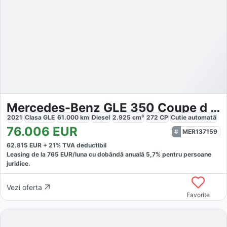
Mercedes-Benz GLE 350 Coupe d 4Matic AMG
2021
Clasa GLE
61.000
km
Diesel
2.925
cm³
272
CP
Cutie
automată
76.006
EUR
MER137159
62.815
EUR +
21
% TVA deductibil
Leasing de la
765
EUR/luna
cu dobăndă
anuală
5,7
% pentru persoane
juridice.
Vezi oferta
Favorite