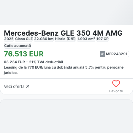
Mercedes-Benz GLE 350 4M AMG
2025
Clasa GLE
22.080
km
Hibrid (D/E)
1.993
cm³
197
CP
Cutie
automată
76.513
EUR
MER243291
63.234
EUR +
21
% TVA deductibil
Leasing de la
770
EUR/luna
cu dobăndă
anuală
5,7
% pentru persoane
juridice.
Vezi oferta
Favorite