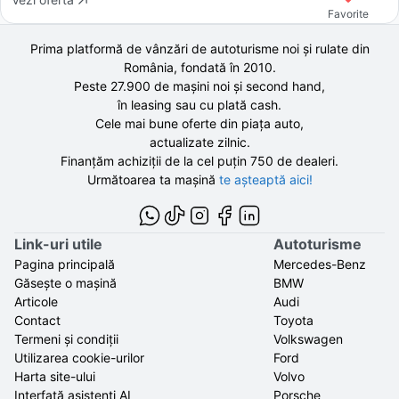
Favorite
Prima platformă de vânzări de autoturisme noi și rulate din
România, fondată în
2010
.
Peste 27.900 de
mașini noi și second hand,
în leasing sau cu plată cash.
Cele mai bune oferte din piața auto,
actualizate zilnic.
Finanțăm achiziții de la
cel puțin 750 de
dealeri.
Următoarea ta mașină
te așteaptă aici!
Link-uri utile
Autoturisme
Pagina principală
Mercedes-Benz
Găsește o mașină
BMW
Articole
Audi
Contact
Toyota
Termeni și condiții
Volkswagen
Utilizarea cookie-urilor
Ford
Harta site-ului
Volvo
Interfață asistenți AI
Porsche