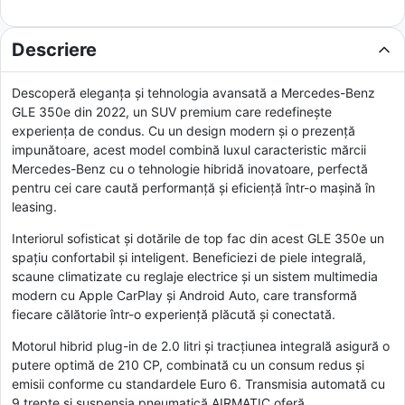
Descriere
Descoperă eleganța și tehnologia avansată a Mercedes-Benz
GLE 350e din 2022, un SUV premium care redefinește
experiența de condus. Cu un design modern și o prezență
impunătoare, acest model combină luxul caracteristic mărcii
Mercedes-Benz cu o tehnologie hibridă inovatoare, perfectă
pentru cei care caută performanță și eficiență într-o mașină în
leasing.
Interiorul sofisticat și dotările de top fac din acest GLE 350e un
spațiu confortabil și inteligent. Beneficiezi de piele integrală,
scaune climatizate cu reglaje electrice și un sistem multimedia
modern cu Apple CarPlay și Android Auto, care transformă
fiecare călătorie într-o experiență plăcută și conectată.
Motorul hibrid plug-in de 2.0 litri și tracțiunea integrală asigură o
putere optimă de 210 CP, combinată cu un consum redus și
emisii conforme cu standardele Euro 6. Transmisia automată cu
9 trepte și suspensia pneumatică AIRMATIC oferă