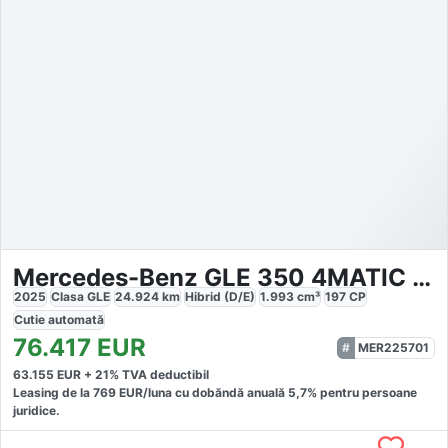
Mercedes-Benz GLE 350 4MATIC AMG Sport Night Pano AHK
2025
Clasa GLE
24.924
km
Hibrid (D/E)
1.993
cm³
197
CP
Cutie
automată
76.417
EUR
MER225701
63.155
EUR +
21
% TVA deductibil
Leasing de la
769
EUR/luna
cu dobăndă
anuală
5,7
% pentru persoane
juridice.