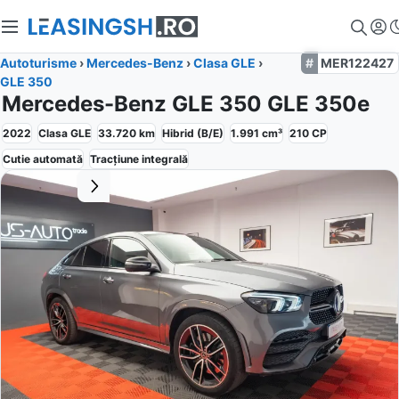
Autoturisme
›
Mercedes-Benz
›
Clasa GLE
›
MER122427
GLE 350
Mercedes-Benz GLE 350 GLE 350e
2022
Clasa GLE
33.720
km
Hibrid (B/E)
1.991
cm³
210
CP
Cutie
automată
Tracțiune
integrală