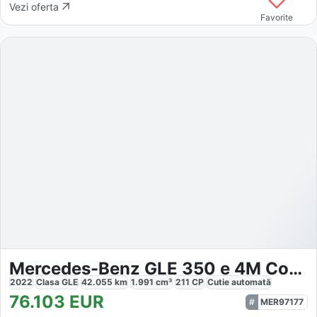
Vezi oferta
Favorite
Mercedes-Benz GLE 350 e 4M Coupé AMG-Sport/Pano/Burm
2022
Clasa GLE
42.055
km
1.991
cm³
211
CP
Cutie
automată
76.103
EUR
MER97177