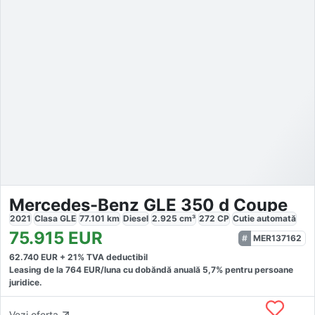
Mercedes-Benz GLE 350 d Coupe
2021
Clasa GLE
77.101
km
Diesel
2.925
cm³
272
CP
Cutie
automată
75.915
EUR
MER137162
62.740
EUR +
21
% TVA deductibil
Leasing de la
764
EUR/luna
cu dobăndă
anuală
5,7
% pentru persoane
juridice.
Vezi oferta