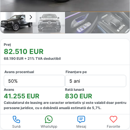
Preț
82.510
EUR
68.190
EUR +
21
% TVA deductibil
Avans procentual
Finanțare pe
50%
5 ani
Avans
Rată lunară
41.255
EUR
830
EUR
Calculatorul de leasing are caracter orientativ și este valabil doar pentru
persoane juridice, cu o dobândă anuală estimată de
5,7
%.
Sună
WhatsApp
Mesaj
Favorite