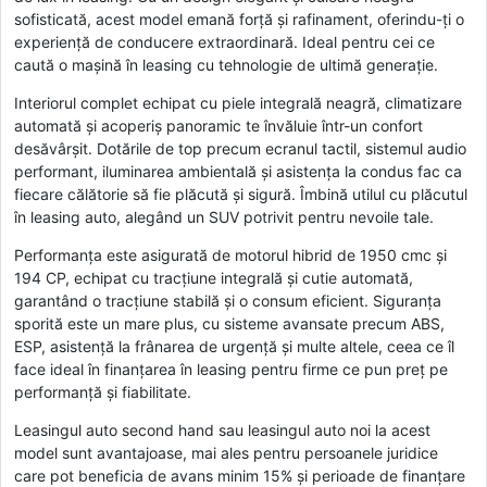
sofisticată, acest model emană forță și rafinament, oferindu-ți o
experiență de conducere extraordinară. Ideal pentru cei ce
caută o mașină în leasing cu tehnologie de ultimă generație.
Interiorul complet echipat cu piele integrală neagră, climatizare
automată și acoperiș panoramic te învăluie într-un confort
desăvârșit. Dotările de top precum ecranul tactil, sistemul audio
performant, iluminarea ambientală și asistența la condus fac ca
fiecare călătorie să fie plăcută și sigură. Îmbină utilul cu plăcutul
în leasing auto, alegând un SUV potrivit pentru nevoile tale.
Performanța este asigurată de motorul hibrid de 1950 cmc și
194 CP, echipat cu tracțiune integrală și cutie automată,
garantând o tracțiune stabilă și o consum eficient. Siguranța
sporită este un mare plus, cu sisteme avansate precum ABS,
ESP, asistență la frânarea de urgență și multe altele, ceea ce îl
face ideal în finanțarea în leasing pentru firme ce pun preț pe
performanță și fiabilitate.
Leasingul auto second hand sau leasingul auto noi la acest
model sunt avantajoase, mai ales pentru persoanele juridice
care pot beneficia de avans minim 15% și perioade de finanțare