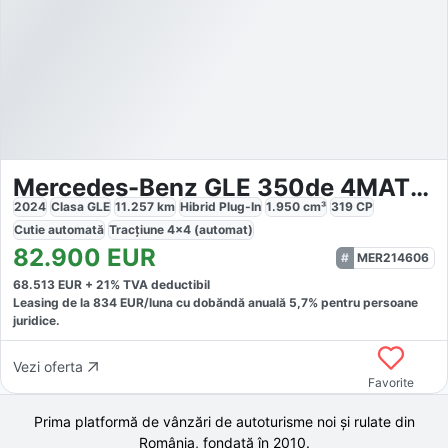
Mercedes-Benz GLE 350de 4MATIC AMG Line
2024
Clasa GLE
11.257
km
Hibrid Plug-In
1.950
cm³
319
CP
Cutie
automată
Tracțiune
4x4 (automat)
82.900
EUR
MER214606
68.513
EUR +
21
% TVA deductibil
Leasing de la
834
EUR/luna
cu dobăndă
anuală
5,7
% pentru persoane
juridice.
Vezi oferta
Favorite
Prima platformă de vânzări de autoturisme noi și rulate din
România, fondată în
2010
.