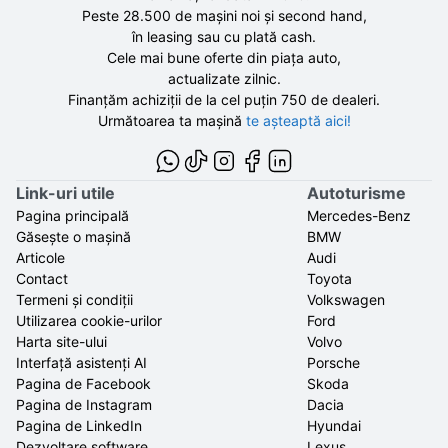
Peste 28.500 de
mașini noi și second hand,
în leasing sau cu plată cash.
Cele mai bune oferte din piața auto,
actualizate zilnic.
Finanțăm achiziții de la
cel puțin 750 de
dealeri.
Următoarea ta mașină
te așteaptă aici!
Link-uri utile
Autoturisme
Pagina principală
Mercedes-Benz
Găsește o mașină
BMW
Articole
Audi
Contact
Toyota
Termeni și condiții
Volkswagen
Utilizarea cookie-urilor
Ford
Harta site-ului
Volvo
Interfață asistenți AI
Porsche
Pagina de Facebook
Skoda
Pagina de Instagram
Dacia
Pagina de LinkedIn
Hyundai
Dezvoltare software
Lexus