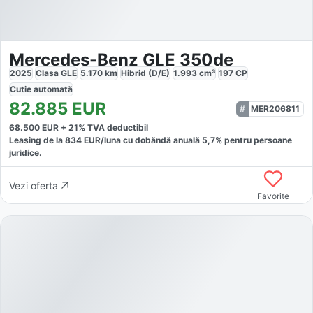
Mercedes-Benz GLE 350de
2025
Clasa GLE
5.170
km
Hibrid (D/E)
1.993
cm³
197
CP
Cutie
automată
82.885
EUR
MER206811
68.500
EUR +
21
% TVA deductibil
Leasing de la
834
EUR/luna
cu dobăndă
anuală
5,7
% pentru persoane
juridice.
Vezi oferta
Favorite