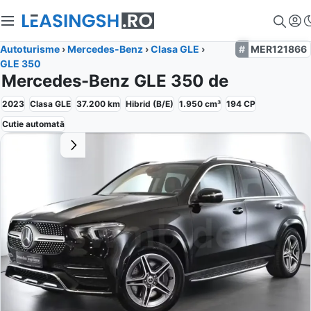
Autoturisme
›
Mercedes-Benz
›
Clasa GLE
›
MER121866
GLE 350
Mercedes-Benz GLE 350 de
2023
Clasa GLE
37.200
km
Hibrid (B/E)
1.950
cm³
194
CP
Cutie
automată