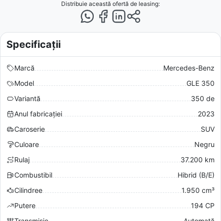
Distribuie această ofertă
de leasing
:
Specificații
Marcă
Mercedes-Benz
Model
GLE 350
Variantă
350 de
Anul fabricației
2023
Caroserie
SUV
Culoare
Negru
Rulaj
37.200 km
Combustibil
Hibrid (B/E)
Cilindree
1.950 cm³
Putere
194 CP
Transmisie
Automată