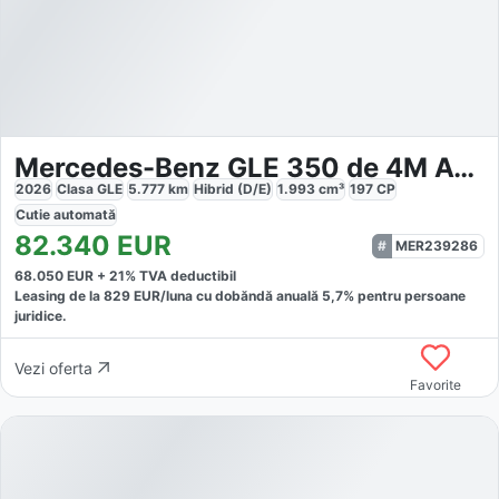
Mercedes-Benz GLE 350 de 4M Adv Pano Multibeam AHK Kamera
2026
Clasa GLE
5.777
km
Hibrid (D/E)
1.993
cm³
197
CP
Cutie
automată
82.340
EUR
MER239286
68.050
EUR +
21
% TVA deductibil
Leasing de la
829
EUR/luna
cu dobăndă
anuală
5,7
% pentru persoane
juridice.
Vezi oferta
Favorite