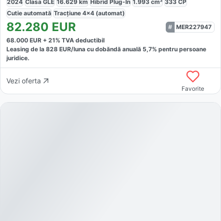
2024
Clasa GLE
16.629
km
Hibrid Plug-In
1.993
cm³
333
CP
Cutie
automată
Tracțiune
4x4 (automat)
82.280
EUR
MER227947
68.000
EUR +
21
% TVA deductibil
Leasing de la
828
EUR/luna
cu dobăndă
anuală
5,7
% pentru persoane
juridice.
Vezi oferta
Favorite