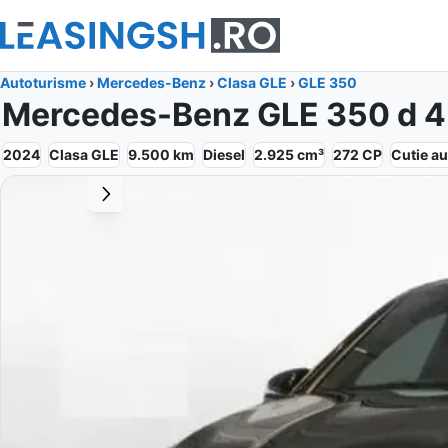
Autoturisme
›
Mercedes-Benz
›
Clasa GLE
›
GLE 350
Mercedes-Benz GLE 350 d 
2024
Clasa GLE
9.500
km
Diesel
2.925
cm³
272
CP
Cutie
au