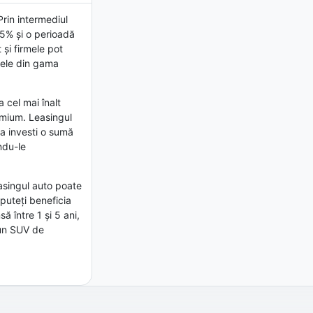
rin intermediul
15% și o perioadă
 și firmele pot
dele din gama
 cel mai înalt
emium. Leasingul
 a investi o sumă
ndu-le
asingul auto poate
 puteți beneficia
 între 1 și 5 ani,
 un SUV de