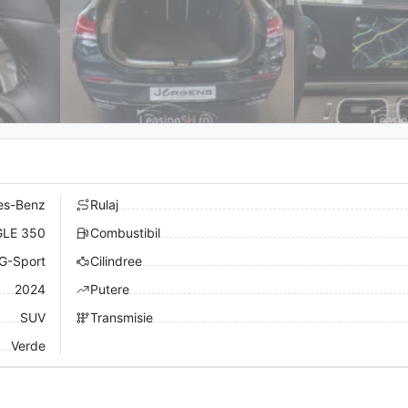
es-Benz
Rulaj
GLE 350
Combustibil
G-Sport
Cilindree
2024
Putere
SUV
Transmisie
Verde