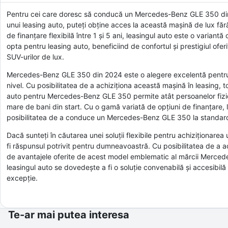
Pentru cei care doresc să conducă un Mercedes-Benz GLE 350 din 2
unui leasing auto, puteți obține acces la această mașină de lux fă
de finanțare flexibilă între 1 și 5 ani, leasingul auto este o variant
opta pentru leasing auto, beneficiind de confortul și prestigiul o
SUV-urilor de lux.
Mercedes-Benz GLE 350 din 2024 este o alegere excelentă pentru ce
nivel. Cu posibilitatea de a achiziționa această mașină în leasing,
auto pentru Mercedes-Benz GLE 350 permite atât persoanelor fizice,
mare de bani din start. Cu o gamă variată de opțiuni de finanțare, l
posibilitatea de a conduce un Mercedes-Benz GLE 350 la standard
Dacă sunteți în căutarea unei soluții flexibile pentru achiziționa
fi răspunsul potrivit pentru dumneavoastră. Cu posibilitatea de a ac
de avantajele oferite de acest model emblematic al mărcii Mercede
leasingul auto se dovedește a fi o soluție convenabilă și accesib
excepție.
Te-ar mai putea interesa