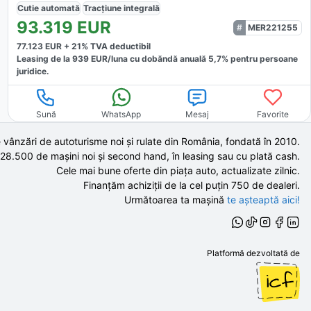
Cutie
automată
Tracțiune
integrală
93.319
EUR
MER221255
77.123
EUR +
21
% TVA deductibil
Leasing de la
939
EUR/luna
cu dobăndă
anuală
5,7
% pentru persoane
juridice.
Sună
WhatsApp
Mesaj
Favorite
 vânzări de autoturisme noi și rulate din România, fondată în
2010
.
 28.500 de
mașini noi și second hand,
în leasing sau cu plată cash.
Cele mai bune oferte din piața auto,
actualizate zilnic.
Finanțăm achiziții de la
cel puțin 750 de
dealeri.
Următoarea ta mașină
te așteaptă aici!
Platformă dezvoltată de