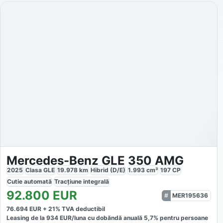
Mercedes-Benz GLE 350 AMG
2025
Clasa GLE
19.978
km
Hibrid (D/E)
1.993
cm³
197
CP
Cutie
automată
Tracțiune
integrală
92.800
EUR
MER195636
76.694
EUR +
21
% TVA deductibil
Leasing de la
934
EUR/luna
cu dobăndă
anuală
5,7
% pentru persoane