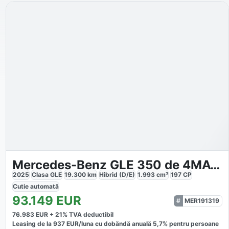
Mercedes-Benz GLE 350 de 4MATIC AMG
2025
Clasa GLE
19.300
km
Hibrid (D/E)
1.993
cm³
197
CP
Cutie
automată
93.149
EUR
MER191319
76.983
EUR +
21
% TVA deductibil
Leasing de la
937
EUR/luna
cu dobăndă
anuală
5,7
% pentru persoane