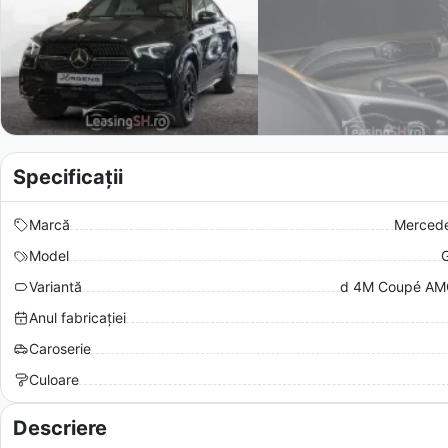
Specificații
Marcă
Merced
Model
Variantă
d 4M Coupé AM
Anul fabricației
Caroserie
Culoare
Descriere