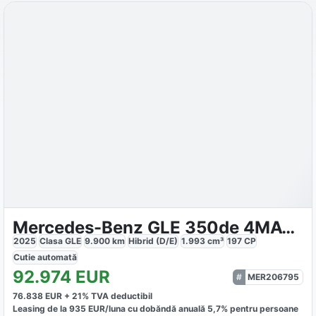
Mercedes-Benz GLE 350de 4MATIC AMG
2025
Clasa GLE
9.900
km
Hibrid (D/E)
1.993
cm³
197
CP
Cutie
automată
92.974
EUR
MER206795
76.838
EUR +
21
% TVA deductibil
Leasing de la
935
EUR/luna
cu dobăndă
anuală
5,7
% pentru persoane