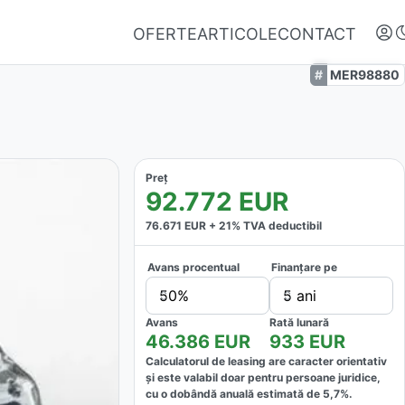
OFERTE
ARTICOLE
CONTACT
MER98880
Preț
92.772
EUR
76.671
EUR +
21
% TVA deductibil
Avans procentual
Finanțare pe
Autentifică-te
50%
5 ani
Nu ai oferte favorite
Avans
Rată lunară
46.386
EUR
933
EUR
Calculatorul de leasing are caracter orientativ
și este valabil doar pentru persoane juridice,
cu o dobândă anuală estimată de
5,7
%.