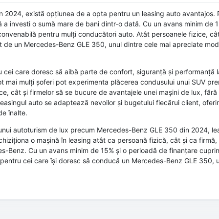
024, există opțiunea de a opta pentru un leasing auto avantajos. P
ră a investi o sumă mare de bani dintr-o dată. Cu un avans minim de 
ă convenabilă pentru mulți conducători auto. Atât persoanele fizice, cât
ferit de un Mercedes-Benz GLE 350, unul dintre cele mai apreciate mo
i care doresc să aibă parte de confort, siguranță și performanță la
 tot mai mulți șoferi pot experimenta plăcerea condusului unui SUV pr
 cât și firmelor să se bucure de avantajele unei mașini de lux, fără
easingul auto se adaptează nevoilor și bugetului fiecărui client, oferi
e înalte.
rea unui autoturism de lux precum Mercedes-Benz GLE 350 din 2024, le
hiziționa o mașină în leasing atât ca persoană fizică, cât și ca firmă,
s-Benz. Cu un avans minim de 15% și o perioadă de finanțare cuprinsă
ilă pentru cei care își doresc să conducă un Mercedes-Benz GLE 350,