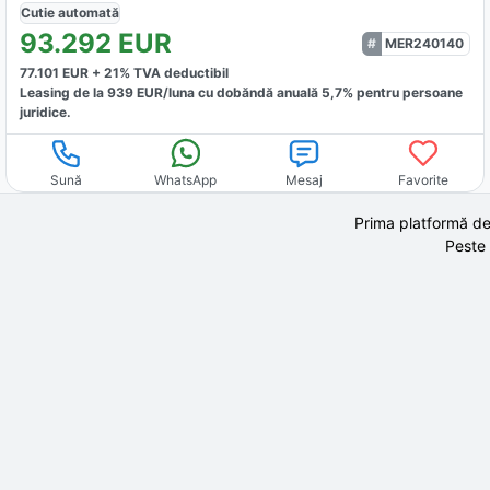
Cutie
automată
93.292
EUR
MER240140
77.101
EUR +
21
% TVA deductibil
Leasing de la
939
EUR/luna
cu dobăndă
anuală
5,7
% pentru persoane
juridice.
Sună
WhatsApp
Mesaj
Favorite
Prima platformă de
Peste