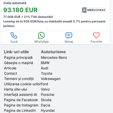
Cutie
automată
93.180
EUR
MER231842
77.008
EUR +
21
% TVA deductibil
Leasing de la
938
EUR/luna
cu dobăndă
anuală
5,7
% pentru persoane
juridice.
Sună
WhatsApp
Mesaj
Favorite
Link-uri utile
Autoturisme
Pagina principală
Mercedes-Benz
Găsește o mașină
BMW
Articole
Audi
Contact
Toyota
Termeni și condiții
Volkswagen
Utilizarea cookie-urilor
Ford
Harta site-ului
Volvo
Interfață asistenți AI
Porsche
Pagina de Facebook
Skoda
Pagina de Instagram
Dacia
Pagina de LinkedIn
Hyundai