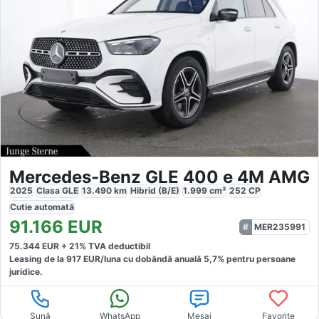
Mercedes-Benz GLE 400 e 4M AMG
2025
Clasa GLE
13.490
km
Hibrid (B/E)
1.999
cm³
252
CP
Cutie
automată
91.166
EUR
MER235991
75.344
EUR +
21
% TVA deductibil
Leasing de la
917
EUR/luna
cu dobăndă
anuală
5,7
% pentru persoane
juridice.
Sună
WhatsApp
Mesaj
Favorite