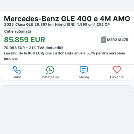
Mercedes-Benz GLE 400 e 4M AMG
2025
Clasa GLE
29.367
km
Hibrid (B/E)
1.999
cm³
252
CP
Cutie
automată
85.859
EUR
MER218475
70.958
EUR +
21
% TVA deductibil
Leasing de la
864
EUR/luna
cu dobăndă
anuală
5,7
% pentru persoane
juridice.
Sună
WhatsApp
Mesaj
Favorite