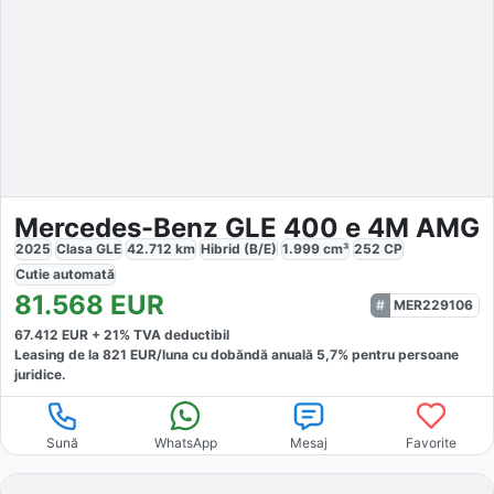
Mercedes-Benz GLE 400 e 4M AMG
2025
Clasa GLE
42.712
km
Hibrid (B/E)
1.999
cm³
252
CP
Cutie
automată
81.568
EUR
MER229106
67.412
EUR +
21
% TVA deductibil
Leasing de la
821
EUR/luna
cu dobăndă
anuală
5,7
% pentru persoane
juridice.
Sună
WhatsApp
Mesaj
Favorite