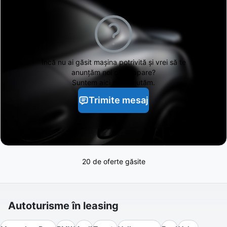
Încă nu ai găsit
mașina potrivită și vrei să te
anunțăm noi când apare?
Suntem aici să te ajutăm.
Trimite mesaj
20 de oferte găsite
Autoturisme în leasing