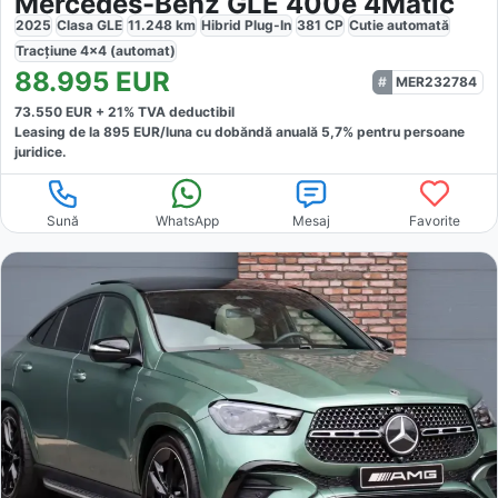
Mercedes-Benz GLE 400e 4Matic
2025
Clasa GLE
11.248
km
Hibrid Plug-In
381
CP
Cutie
automată
Tracțiune
4x4 (automat)
88.995
EUR
MER232784
73.550
EUR +
21
% TVA deductibil
Leasing de la
895
EUR/luna
cu dobăndă
anuală
5,7
% pentru persoane
juridice.
Sună
WhatsApp
Mesaj
Favorite