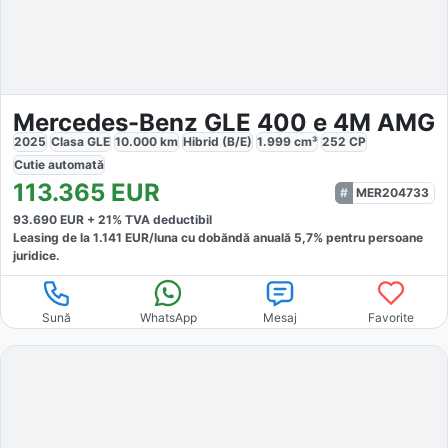
Mercedes-Benz GLE 400 e 4M AMG
2025
Clasa GLE
10.000
km
Hibrid (B/E)
1.999
cm³
252
CP
Cutie
automată
113.365
EUR
MER204733
93.690
EUR +
21
% TVA deductibil
Leasing de la
1.141
EUR/luna
cu dobăndă
anuală
5,7
% pentru persoane
juridice.
Sună
WhatsApp
Mesaj
Favorite