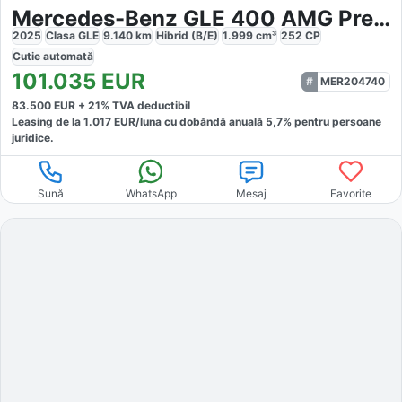
Mercedes-Benz GLE 400 AMG Premium MegaOptik
2025
Clasa GLE
9.140
km
Hibrid (B/E)
1.999
cm³
252
CP
Cutie
automată
101.035
EUR
MER204740
83.500
EUR +
21
% TVA deductibil
Leasing de la
1.017
EUR/luna
cu dobăndă
anuală
5,7
% pentru persoane
juridice.
Sună
WhatsApp
Mesaj
Favorite