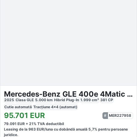
Mercedes-Benz GLE 400e 4Matic Coupe
2025
Clasa GLE
5.000
km
Hibrid Plug-In
1.999
cm³
381
CP
Cutie
automată
Tracțiune
4x4 (automat)
95.701
EUR
MER227958
79.091
EUR +
21
% TVA deductibil
Leasing de la
963
EUR/luna
cu dobăndă
anuală
5,7
% pentru persoane
juridice.