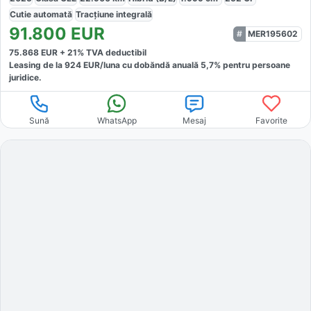
Cutie
automată
Tracțiune
integrală
91.800
EUR
MER195602
75.868
EUR +
21
% TVA deductibil
Leasing de la
924
EUR/luna
cu dobăndă
anuală
5,7
% pentru persoane
juridice.
Sună
WhatsApp
Mesaj
Favorite