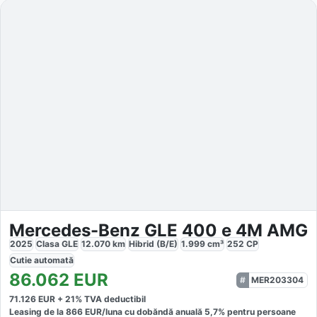
Mercedes-Benz GLE 400 e 4M AMG
2025
Clasa GLE
12.070
km
Hibrid (B/E)
1.999
cm³
252
CP
Cutie
automată
86.062
EUR
MER203304
71.126
EUR +
21
% TVA deductibil
Leasing de la
866
EUR/luna
cu dobăndă
anuală
5,7
% pentru persoane