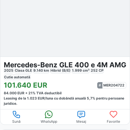
Mercedes-Benz GLE 400 e 4M AMG
2025
Clasa GLE
9.140
km
Hibrid (B/E)
1.999
cm³
252
CP
Cutie
automată
101.640
EUR
MER204722
84.000
EUR +
21
% TVA deductibil
Leasing de la
1.023
EUR/luna
cu dobăndă
anuală
5,7
% pentru persoane
juridice.
Sună
WhatsApp
Mesaj
Favorite