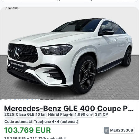
Mercedes-Benz GLE 400 Coupe PHEV 4MATIC
2025
Clasa GLE
10
km
Hibrid Plug-In
1.999
cm³
381
CP
Cutie
automată
Tracțiune
4x4 (automat)
103.769
EUR
MER233368
85.759
EUR +
21
% TVA deductibil