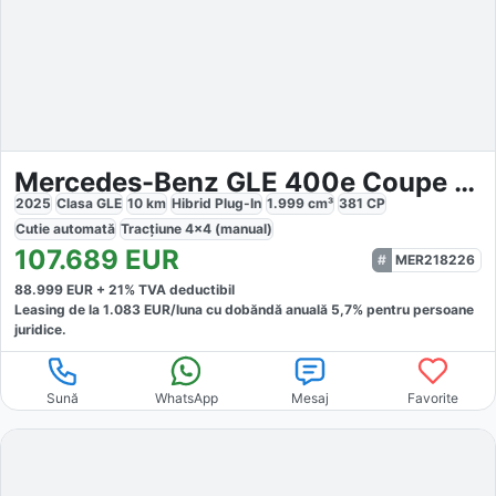
Mercedes-Benz GLE 400e Coupe 4Matic AMG Line Advanced Plus
2025
Clasa GLE
10
km
Hibrid Plug-In
1.999
cm³
381
CP
Cutie
automată
Tracțiune
4x4 (manual)
107.689
EUR
MER218226
88.999
EUR +
21
% TVA deductibil
Leasing de la
1.083
EUR/luna
cu dobăndă
anuală
5,7
% pentru persoane
juridice.
Sună
WhatsApp
Mesaj
Favorite