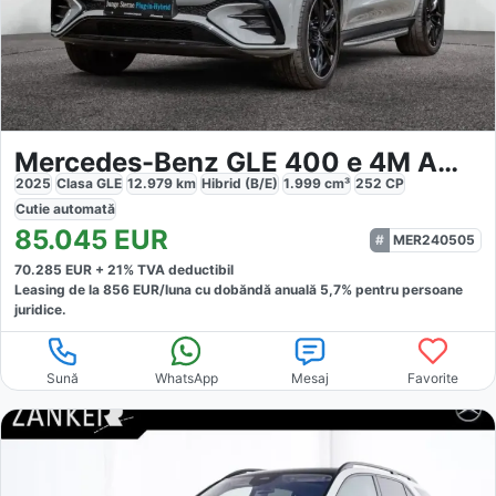
Mercedes-Benz GLE 400 e 4M AMG-Sport
2025
Clasa GLE
12.979
km
Hibrid (B/E)
1.999
cm³
252
CP
Cutie
automată
85.045
EUR
MER240505
70.285
EUR +
21
% TVA deductibil
Leasing de la
856
EUR/luna
cu dobăndă
anuală
5,7
% pentru persoane
juridice.
Sună
WhatsApp
Mesaj
Favorite