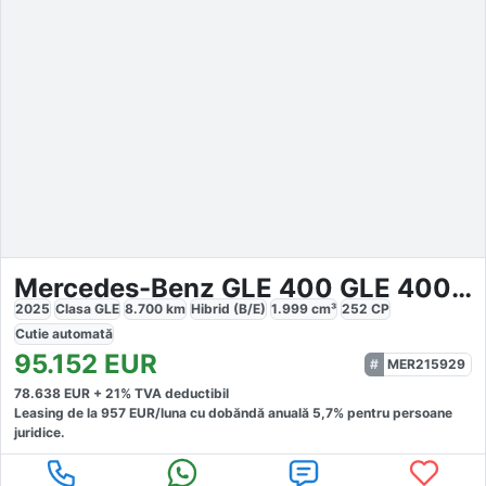
Mercedes-Benz GLE 400 GLE 400e 4M AMG Line Premium
2025
Clasa GLE
8.700
km
Hibrid (B/E)
1.999
cm³
252
CP
Cutie
automată
95.152
EUR
MER215929
78.638
EUR +
21
% TVA deductibil
Leasing de la
957
EUR/luna
cu dobăndă
anuală
5,7
% pentru persoane
juridice.