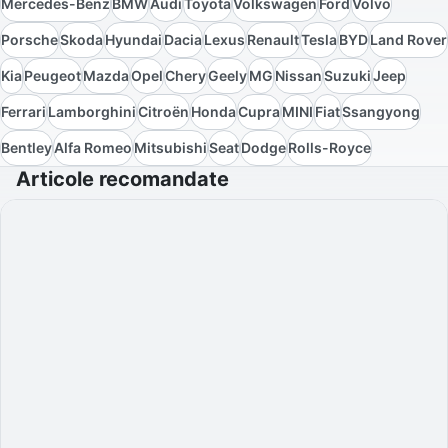
Mercedes-Benz
BMW
Audi
Toyota
Volkswagen
Ford
Volvo
Porsche
Skoda
Hyundai
Dacia
Lexus
Renault
Tesla
BYD
Land Rover
Kia
Peugeot
Mazda
Opel
Chery
Geely
MG
Nissan
Suzuki
Jeep
Ferrari
Lamborghini
Citroën
Honda
Cupra
MINI
Fiat
Ssangyong
Bentley
Alfa Romeo
Mitsubishi
Seat
Dodge
Rolls-Royce
Articole recomandate