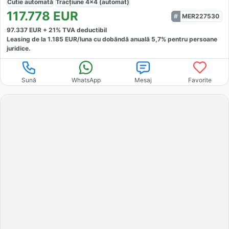
Cutie
automată
Tracțiune
4x4 (automat)
117.778
EUR
MER227530
97.337
EUR +
21
% TVA deductibil
Leasing de la
1.185
EUR/luna
cu dobăndă
anuală
5,7
% pentru persoane
juridice.
Sună
WhatsApp
Mesaj
Favorite