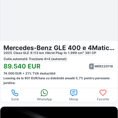
Mercedes-Benz GLE 400 e 4Matic AMG Line Advanced Plus
2025
Clasa GLE
9.113
km
Hibrid Plug-In
1.999
cm³
381
CP
Cutie
automată
Tracțiune
4x4 (automat)
89.540
EUR
MER220116
74.000
EUR +
21
% TVA deductibil
Leasing de la
901
EUR/luna
cu dobăndă
anuală
5,7
% pentru persoane
juridice.
Sună
WhatsApp
Mesaj
Favorite