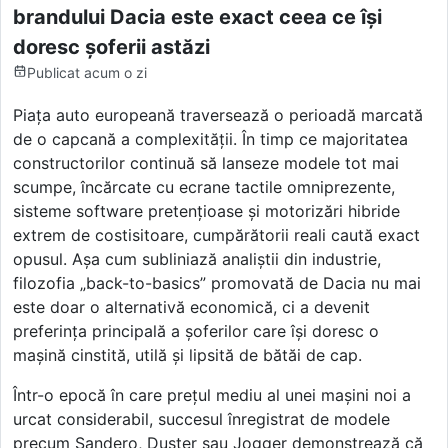
brandului Dacia este exact ceea ce își
doresc șoferii astăzi
Publicat
acum o zi
Piața auto europeană traversează o perioadă marcată
de o capcană a complexității. În timp ce majoritatea
constructorilor continuă să lanseze modele tot mai
scumpe, încărcate cu ecrane tactile omniprezente,
sisteme software pretențioase și motorizări hibride
extrem de costisitoare, cumpărătorii reali caută exact
opusul. Așa cum subliniază analiștii din industrie,
filozofia „back-to-basics” promovată de Dacia nu mai
este doar o alternativă economică, ci a devenit
preferința principală a șoferilor care își doresc o
mașină cinstită, utilă și lipsită de bătăi de cap.
Într-o epocă în care prețul mediu al unei mașini noi a
urcat considerabil, succesul înregistrat de modele
precum Sandero, Duster sau Jogger demonstrează că