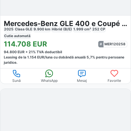
Mercedes-Benz GLE 400 e Coupé 4M AMG
2025
Clasa GLE
9.900
km
Hibrid (B/E)
1.999
cm³
252
CP
Cutie
automată
114.708
EUR
MER120258
94.800
EUR +
21
% TVA deductibil
Leasing de la
1.154
EUR/luna
cu dobăndă
anuală
5,7
% pentru persoane
juridice.
Sună
WhatsApp
Mesaj
Favorite