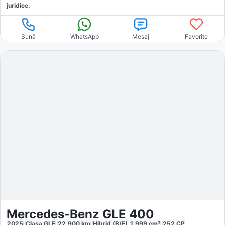
juridice.
Sună
WhatsApp
Mesaj
Favorite
Mercedes-Benz GLE 400
2025
Clasa GLE
22.900
km
Hibrid (B/E)
1.999
cm³
252
CP