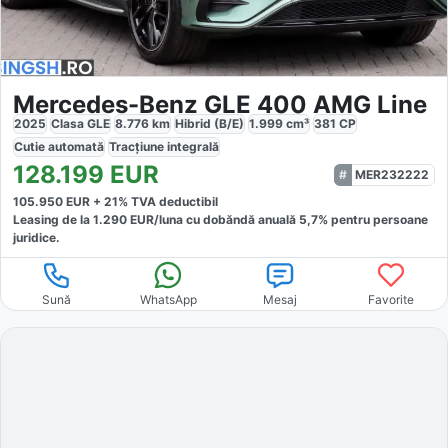
Mercedes-Benz GLE 400 AMG Line
2025
Clasa GLE
8.776
km
Hibrid (B/E)
1.999
cm³
381
CP
Cutie
automată
Tracțiune
integrală
128.199
EUR
MER232222
105.950
EUR +
21
% TVA deductibil
Leasing de la
1.290
EUR/luna
cu dobăndă
anuală
5,7
% pentru persoane
juridice.
Sună
WhatsApp
Mesaj
Favorite