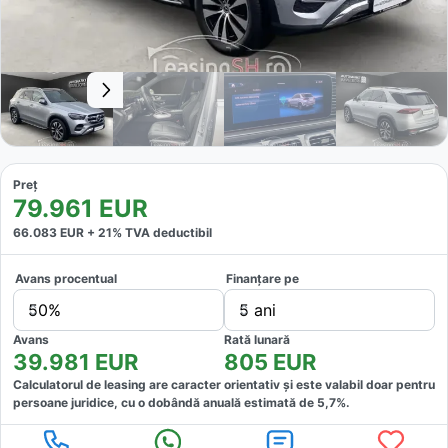
Preț
79.961
EUR
66.083
EUR +
21
% TVA deductibil
Avans procentual
Finanțare pe
50%
5 ani
Avans
Rată lunară
39.981
EUR
805
EUR
Calculatorul de leasing are caracter orientativ și este valabil doar pentru
persoane juridice, cu o dobândă anuală estimată de
5,7
%.