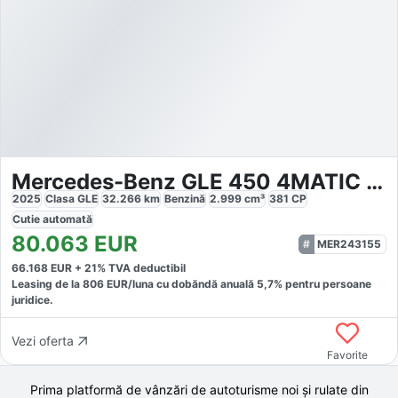
Mercedes-Benz GLE 450 4MATIC AMG
2025
Clasa GLE
32.266
km
Benzină
2.999
cm³
381
CP
Cutie
automată
80.063
EUR
MER243155
66.168
EUR +
21
% TVA deductibil
Leasing de la
806
EUR/luna
cu dobăndă
anuală
5,7
% pentru persoane
juridice.
Vezi oferta
Favorite
Prima platformă de vânzări de autoturisme noi și rulate din