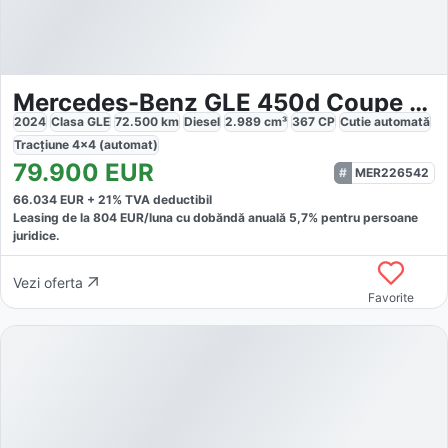
Mercedes-Benz GLE 450d Coupe MHEV 4MATIC
2024
Clasa GLE
72.500
km
Diesel
2.989
cm³
367
CP
Cutie
automată
Tracțiune
4x4 (automat)
79.900
EUR
MER226542
66.034
EUR +
21
% TVA deductibil
Leasing de la
804
EUR/luna
cu dobăndă
anuală
5,7
% pentru persoane
juridice.
Vezi oferta
Favorite