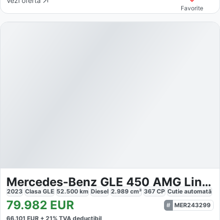
Vezi oferta
Favorite
Mercedes-Benz GLE 450 AMG Line Premium
2023
Clasa GLE
52.500
km
Diesel
2.989
cm³
367
CP
Cutie
automată
79.982
EUR
MER243299
66.101
EUR +
21
% TVA deductibil