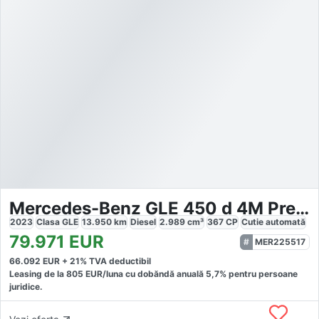
Mercedes-Benz GLE 450 d 4M PremPlus
2023
Clasa GLE
13.950
km
Diesel
2.989
cm³
367
CP
Cutie
automată
79.971
EUR
MER225517
66.092
EUR +
21
% TVA deductibil
Leasing de la
805
EUR/luna
cu dobăndă
anuală
5,7
% pentru persoane
juridice.