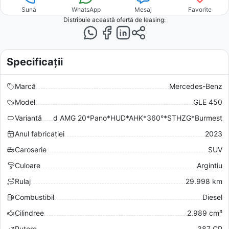
Sună
WhatsApp
Mesaj
Favorite
Distribuie această ofertă
de leasing
:
Specificații
Marcă
Mercedes-Benz
Model
GLE 450
Variantă
d AMG 20*Pano*HUD*AHK*360°*STHZG*Burmest
Anul fabricației
2023
Caroserie
SUV
Culoare
Argintiu
Rulaj
29.998 km
Combustibil
Diesel
Cilindree
2.989 cm³
Putere
387 CP