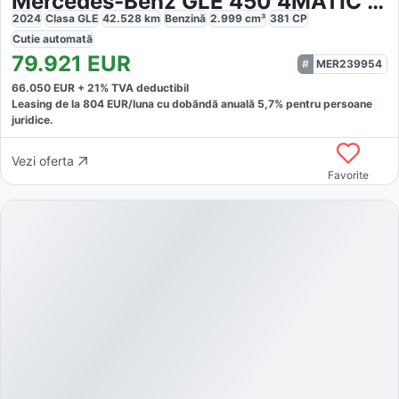
Mercedes-Benz GLE 450 4MATIC AMG Sport Night Distr Pano
2024
Clasa GLE
42.528
km
Benzină
2.999
cm³
381
CP
Cutie
automată
79.921
EUR
MER239954
66.050
EUR +
21
% TVA deductibil
Leasing de la
804
EUR/luna
cu dobăndă
anuală
5,7
% pentru persoane
juridice.
Vezi oferta
Favorite