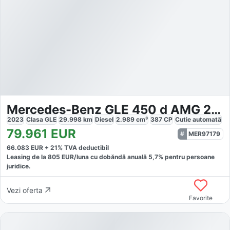
Mercedes-Benz GLE 450 d AMG 20*Pano*HUD*AHK*360°*STHZG*Burmest
2023
Clasa GLE
29.998
km
Diesel
2.989
cm³
387
CP
Cutie
automată
79.961
EUR
MER97179
66.083
EUR +
21
% TVA deductibil
Leasing de la
805
EUR/luna
cu dobăndă
anuală
5,7
% pentru persoane
juridice.
Vezi oferta
Favorite