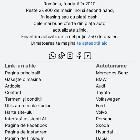
România, fondată în
2010
.
Peste 27.900 de
mașini noi și second hand,
în leasing sau cu plată cash.
Cele mai bune oferte din piața auto,
actualizate zilnic.
Finanțăm achiziții de la
cel puțin 750 de
dealeri.
Următoarea ta mașină
te așteaptă aici!
Link-uri utile
Autoturisme
Pagina principală
Mercedes-Benz
Găsește o mașină
BMW
Articole
Audi
Contact
Toyota
Termeni și condiții
Volkswagen
Utilizarea cookie-urilor
Ford
Harta site-ului
Volvo
Interfață asistenți AI
Porsche
Pagina de Facebook
Skoda
Pagina de Instagram
Hyundai
Pagina de LinkedIn
Dacia