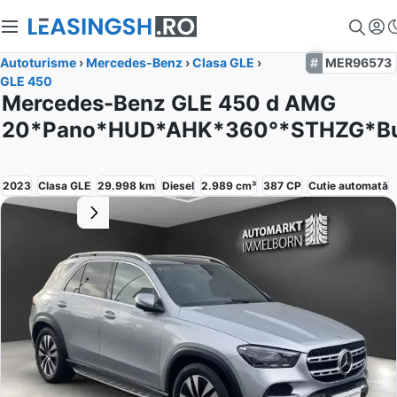
Autoturisme
›
Mercedes-Benz
›
Clasa GLE
›
MER96573
GLE 450
Mercedes-Benz GLE 450 d AMG
20*Pano*HUD*AHK*360°*STHZG*Bu
2023
Clasa GLE
29.998
km
Diesel
2.989
cm³
387
CP
Cutie
automată