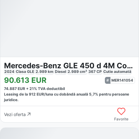
Mercedes-Benz GLE 450 d 4M Coupé AMG
2024
Clasa GLE
2.989
km
Diesel
2.989
cm³
367
CP
Cutie
automată
90.613
EUR
MER141054
74.887
EUR +
21
% TVA deductibil
Leasing de la
912
EUR/luna
cu dobăndă
anuală
5,7
% pentru persoane
juridice.
Vezi oferta
Favorite