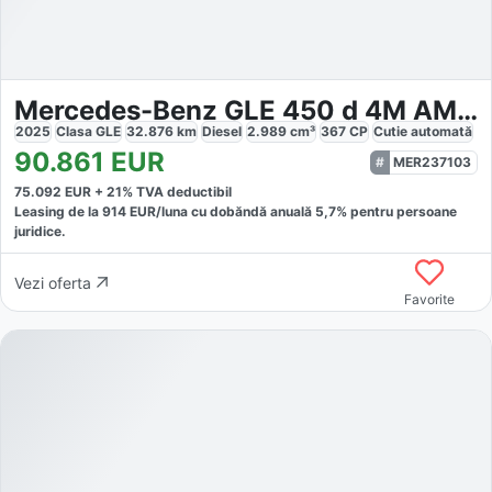
Mercedes-Benz GLE 450 d 4M AMG Line Advanced
2025
Clasa GLE
32.876
km
Diesel
2.989
cm³
367
CP
Cutie
automată
90.861
EUR
MER237103
75.092
EUR +
21
% TVA deductibil
Leasing de la
914
EUR/luna
cu dobăndă
anuală
5,7
% pentru persoane
juridice.
Vezi oferta
Favorite