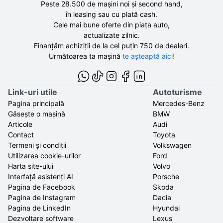
Peste 28.500 de
mașini noi și second hand,
în leasing sau cu plată cash.
Cele mai bune oferte din piața auto,
actualizate zilnic.
Finanțăm achiziții de la
cel puțin 750 de
dealeri.
Următoarea ta mașină
te așteaptă aici!
Link-uri utile
Autoturisme
Pagina principală
Mercedes-Benz
Găsește o mașină
BMW
Articole
Audi
Contact
Toyota
Termeni și condiții
Volkswagen
Utilizarea cookie-urilor
Ford
Harta site-ului
Volvo
Interfață asistenți AI
Porsche
Pagina de Facebook
Skoda
Pagina de Instagram
Dacia
Pagina de LinkedIn
Hyundai
Dezvoltare software
Lexus