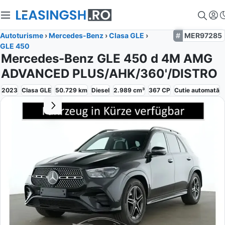
Autoturisme
›
Mercedes-Benz
›
Clasa GLE
›
MER97285
GLE 450
Mercedes-Benz GLE 450 d 4M AMG
ADVANCED PLUS/AHK/360'/DISTRO
2023
Clasa GLE
50.729
km
Diesel
2.989
cm³
367
CP
Cutie
automată