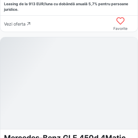
Leasing de la
913
EUR/luna
cu dobăndă
anuală
5,7
% pentru persoane
juridice.
Vezi oferta
Favorite
Mercedes-Benz GLE 450d 4Matic