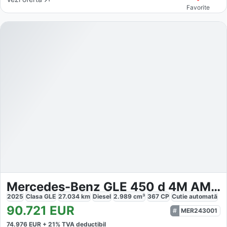
Favorite
Mercedes-Benz GLE 450 d 4M AMG PREMIUM NIGHT AIRMATIC
2025
Clasa GLE
27.034
km
Diesel
2.989
cm³
367
CP
Cutie
automată
90.721
EUR
MER243001
74.976
EUR +
21
% TVA deductibil