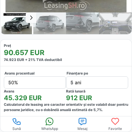
Preț
90.657
EUR
74.923
EUR +
21
% TVA deductibil
Avans procentual
Finanțare pe
50%
5 ani
Avans
Rată lunară
45.329
EUR
912
EUR
Calculatorul de leasing are caracter orientativ și este valabil doar pentru
persoane juridice, cu o dobândă anuală estimată de
5,7
%.
Sună
WhatsApp
Mesaj
Favorite