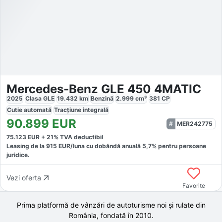
Mercedes-Benz GLE 450 4MATIC
2025
Clasa GLE
19.432
km
Benzină
2.999
cm³
381
CP
Cutie
automată
Tracțiune
integrală
90.899
EUR
MER242775
75.123
EUR +
21
% TVA deductibil
Leasing de la
915
EUR/luna
cu dobăndă
anuală
5,7
% pentru persoane
juridice.
Vezi oferta
Favorite
Prima platformă de vânzări de autoturisme noi și rulate din
România, fondată în
2010
.