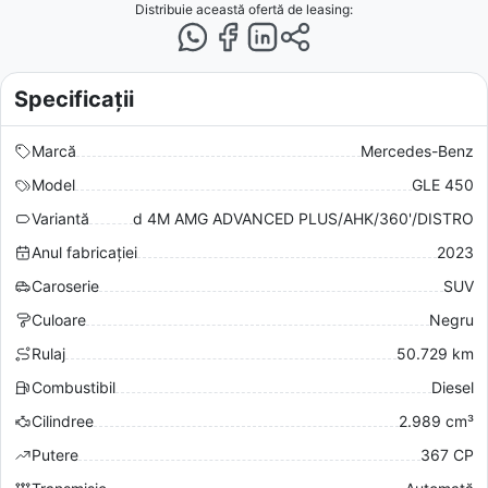
Distribuie această ofertă
de leasing
:
Specificații
Marcă
Mercedes-Benz
Model
GLE 450
Variantă
d 4M AMG ADVANCED PLUS/AHK/360'/DISTRO
Anul fabricației
2023
Caroserie
SUV
Culoare
Negru
Rulaj
50.729 km
Combustibil
Diesel
Cilindree
2.989 cm³
Putere
367 CP