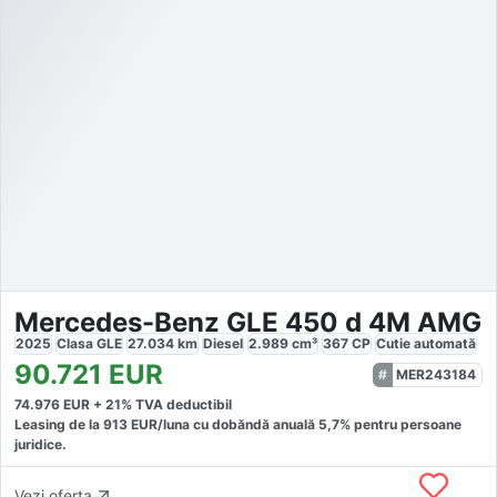
Mercedes-Benz GLE 450 d 4M AMG
2025
Clasa GLE
27.034
km
Diesel
2.989
cm³
367
CP
Cutie
automată
90.721
EUR
MER243184
74.976
EUR +
21
% TVA deductibil
Leasing de la
913
EUR/luna
cu dobăndă
anuală
5,7
% pentru persoane
juridice.
Vezi oferta