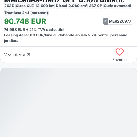
2025
Clasa GLE
12.000
km
Diesel
2.989
cm³
367
CP
Cutie
automată
Tracțiune
4x4 (automat)
90.748
EUR
MER226977
74.998
EUR +
21
% TVA deductibil
Leasing de la
913
EUR/luna
cu dobăndă
anuală
5,7
% pentru persoane
juridice.
Vezi oferta
Favorite