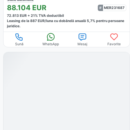
88.104
EUR
MER231687
72.813
EUR +
21
% TVA deductibil
Leasing de la
887
EUR/luna
cu dobăndă
anuală
5,7
% pentru persoane
juridice.
Sună
WhatsApp
Mesaj
Favorite