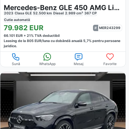
Mercedes-Benz GLE 450 AMG Line Premium
2023
Clasa GLE
52.500
km
Diesel
2.989
cm³
367
CP
Cutie
automată
79.982
EUR
MER243299
66.101
EUR +
21
% TVA deductibil
Leasing de la
805
EUR/luna
cu dobăndă
anuală
5,7
% pentru persoane
juridice.
Sună
WhatsApp
Mesaj
Favorite