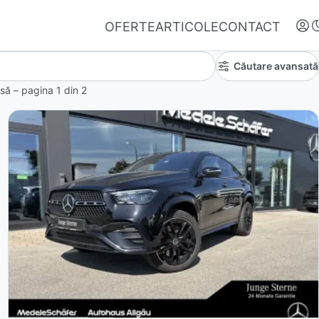
OFERTE
ARTICOLE
CONTACT
Căutare avansată
insă – pagina
1
din
2
Autentifică-te
Nu ai oferte favorite