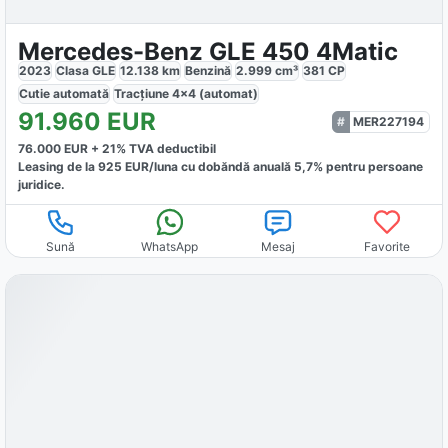
Mercedes-Benz GLE 450 4Matic
2023
Clasa GLE
12.138
km
Benzină
2.999
cm³
381
CP
Cutie
automată
Tracțiune
4x4 (automat)
91.960
EUR
MER227194
76.000
EUR +
21
% TVA deductibil
Leasing de la
925
EUR/luna
cu dobăndă
anuală
5,7
% pentru persoane
juridice.
Sună
WhatsApp
Mesaj
Favorite