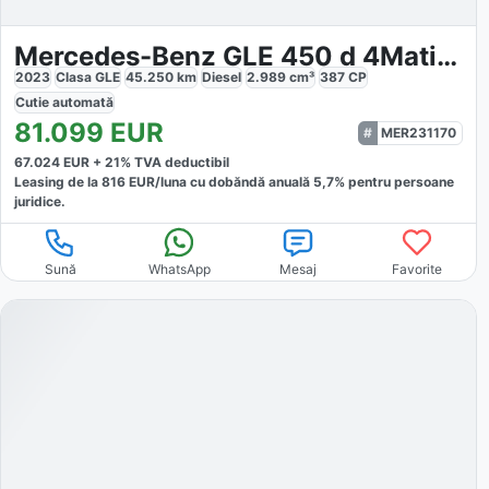
Mercedes-Benz GLE 450 d 4Matic AMG
2023
Clasa GLE
45.250
km
Diesel
2.989
cm³
387
CP
Cutie
automată
81.099
EUR
MER231170
67.024
EUR +
21
% TVA deductibil
Leasing de la
816
EUR/luna
cu dobăndă
anuală
5,7
% pentru persoane
juridice.
Sună
WhatsApp
Mesaj
Favorite