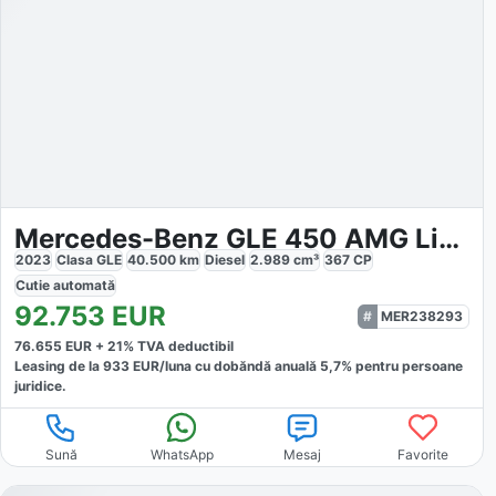
Mercedes-Benz GLE 450 AMG Line
2023
Clasa GLE
40.500
km
Diesel
2.989
cm³
367
CP
Cutie
automată
92.753
EUR
MER238293
76.655
EUR +
21
% TVA deductibil
Leasing de la
933
EUR/luna
cu dobăndă
anuală
5,7
% pentru persoane
juridice.
Sună
WhatsApp
Mesaj
Favorite