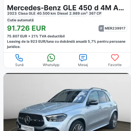
Mercedes-Benz GLE 450 d 4M AMG
2023
Clasa GLE
40.500
km
Diesel
2.989
cm³
367
CP
Cutie
automată
91.726
EUR
MER239917
75.807
EUR +
21
% TVA deductibil
Leasing de la
923
EUR/luna
cu dobăndă
anuală
5,7
% pentru persoane
juridice.
Sună
WhatsApp
Mesaj
Favorite