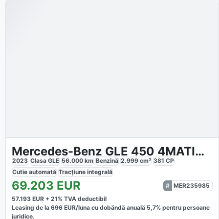
Mercedes-Benz GLE 450 4MATIC AIRMATIC
2023
Clasa GLE
56.000
km
Benzină
2.999
cm³
381
CP
Cutie
automată
Tracțiune
integrală
69.203
EUR
MER235985
57.193
EUR +
21
% TVA deductibil
Leasing de la
696
EUR/luna
cu dobăndă
anuală
5,7
% pentru persoane
juridice.