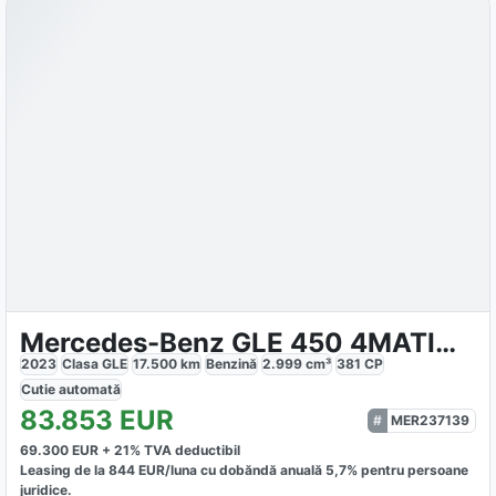
Mercedes-Benz GLE 450 4MATIC AMG
2023
Clasa GLE
17.500
km
Benzină
2.999
cm³
381
CP
Cutie
automată
83.853
EUR
MER237139
69.300
EUR +
21
% TVA deductibil
Leasing de la
844
EUR/luna
cu dobăndă
anuală
5,7
% pentru persoane
juridice.