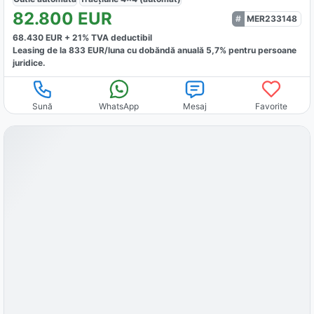
82.800
EUR
MER233148
68.430
EUR +
21
% TVA deductibil
Leasing de la
833
EUR/luna
cu dobăndă
anuală
5,7
% pentru persoane
juridice.
Sună
WhatsApp
Mesaj
Favorite