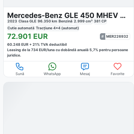
Mercedes-Benz GLE 450 MHEV 4MATIC
2023
Clasa GLE
96.350
km
Benzină
2.999
cm³
381
CP
Cutie
automată
Tracțiune
4x4 (automat)
72.901
EUR
MER226932
60.248
EUR +
21
% TVA deductibil
Leasing de la
734
EUR/luna
cu dobăndă
anuală
5,7
% pentru persoane
juridice.
Sună
WhatsApp
Mesaj
Favorite