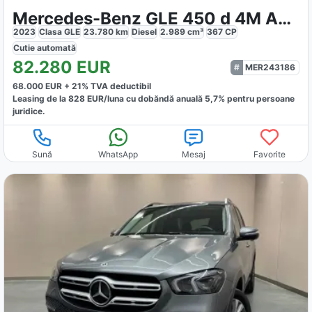
Mercedes-Benz GLE 450 d 4M AMG Line E-Active Distronic
2023
Clasa GLE
23.780
km
Diesel
2.989
cm³
367
CP
Cutie
automată
82.280
EUR
MER243186
68.000
EUR +
21
% TVA deductibil
Leasing de la
828
EUR/luna
cu dobăndă
anuală
5,7
% pentru persoane
juridice.
Sună
WhatsApp
Mesaj
Favorite