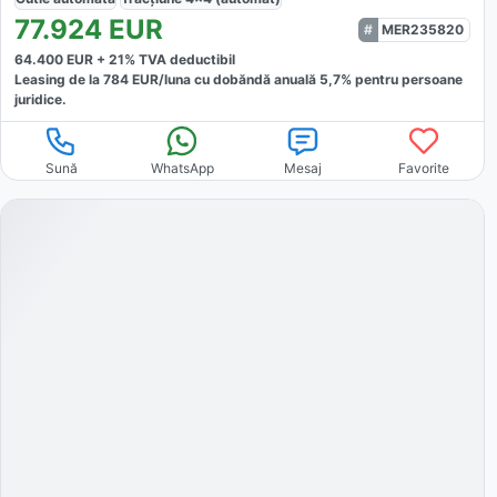
77.924
EUR
MER235820
64.400
EUR +
21
% TVA deductibil
Leasing de la
784
EUR/luna
cu dobăndă
anuală
5,7
% pentru persoane
juridice.
Sună
WhatsApp
Mesaj
Favorite