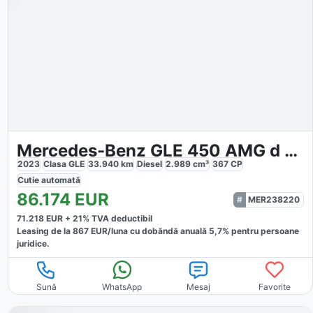
Mercedes-Benz GLE 450 AMG d 4MATIC
2023
Clasa GLE
33.940
km
Diesel
2.989
cm³
367
CP
Cutie
automată
86.174
EUR
MER238220
71.218
EUR +
21
% TVA deductibil
Leasing de la
867
EUR/luna
cu dobăndă
anuală
5,7
% pentru persoane
juridice.
Sună
WhatsApp
Mesaj
Favorite