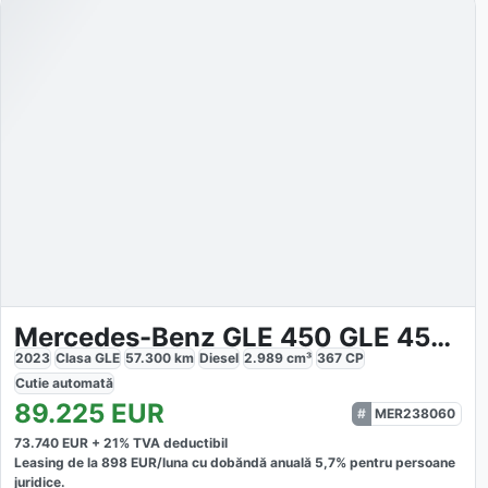
Mercedes-Benz GLE 450 GLE 450d 4Matic AMG-Line
2023
Clasa GLE
57.300
km
Diesel
2.989
cm³
367
CP
Cutie
automată
89.225
EUR
MER238060
73.740
EUR +
21
% TVA deductibil
Leasing de la
898
EUR/luna
cu dobăndă
anuală
5,7
% pentru persoane
juridice.