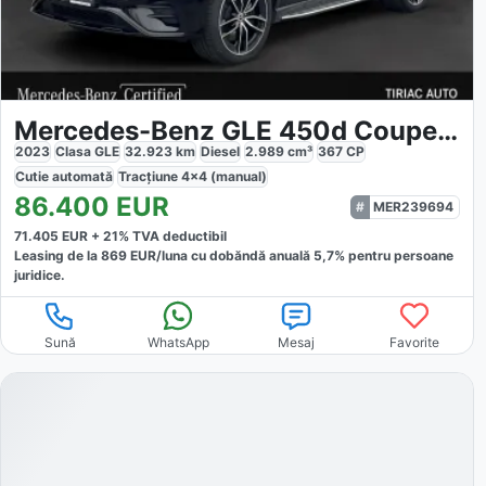
Mercedes-Benz GLE 450d Coupe 4Matic
2023
Clasa GLE
32.923
km
Diesel
2.989
cm³
367
CP
Cutie
automată
Tracțiune
4x4 (manual)
86.400
EUR
MER239694
71.405
EUR +
21
% TVA deductibil
Leasing de la
869
EUR/luna
cu dobăndă
anuală
5,7
% pentru persoane
juridice.
Sună
WhatsApp
Mesaj
Favorite