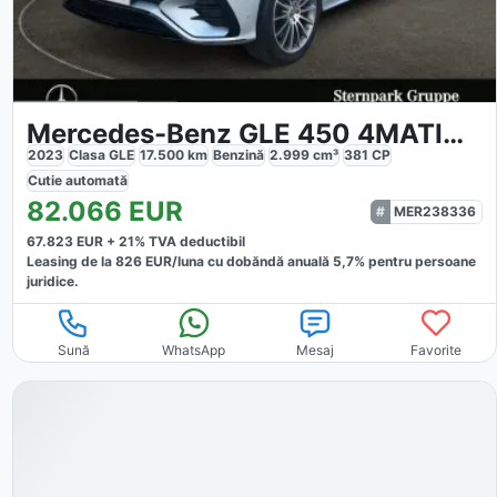
Mercedes-Benz GLE 450 4MATIC AMG Line E-ACTIVE Body Control
2023
Clasa GLE
17.500
km
Benzină
2.999
cm³
381
CP
Cutie
automată
82.066
EUR
MER238336
67.823
EUR +
21
% TVA deductibil
Leasing de la
826
EUR/luna
cu dobăndă
anuală
5,7
% pentru persoane
juridice.
Sună
WhatsApp
Mesaj
Favorite