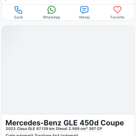
Sună
WhatsApp
Mesaj
Favorite
Mercedes-Benz GLE 450d Coupe
2023
Clasa GLE
67.139
km
Diesel
2.989
cm³
367
CP
Cutie
automată
Tracțiune
4x4 (automat)