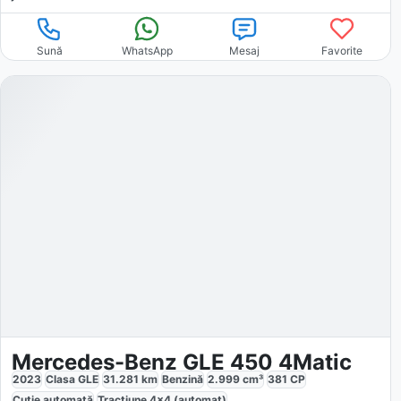
Sună
WhatsApp
Mesaj
Favorite
Mercedes-Benz GLE 450 4Matic
2023
Clasa GLE
31.281
km
Benzină
2.999
cm³
381
CP
Cutie
automată
Tracțiune
4x4 (automat)