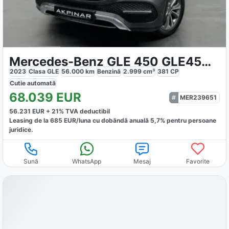
Mercedes-Benz GLE 450 GLE450 4Matic
2023
Clasa GLE
56.000
km
Benzină
2.999
cm³
381
CP
Cutie
automată
68.039
EUR
MER239651
56.231
EUR +
21
% TVA deductibil
Leasing de la
685
EUR/luna
cu dobăndă
anuală
5,7
% pentru persoane
juridice.
Sună
WhatsApp
Mesaj
Favorite