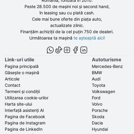
România, fondată în
2010
.
Peste 28.500 de
mașini noi și second hand,
în leasing sau cu plată cash.
Cele mai bune oferte din piața auto,
actualizate zilnic.
Finanțăm achiziții de la
cel puțin 750 de
dealeri.
Următoarea ta mașină
te așteaptă aici!
Link-uri utile
Autoturisme
Pagina principală
Mercedes-Benz
Găsește o mașină
BMW
Articole
Audi
Contact
Toyota
Termeni și condiții
Volkswagen
Utilizarea cookie-urilor
Ford
Harta site-ului
Volvo
Interfață asistenți AI
Porsche
Pagina de Facebook
Skoda
Pagina de Instagram
Dacia
Pagina de LinkedIn
Hyundai