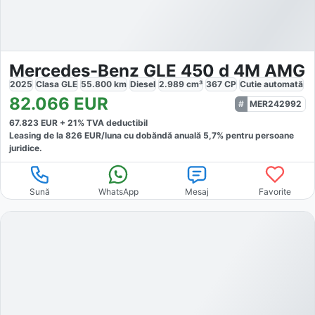
Mercedes-Benz GLE 450 d 4M AMG
2025
Clasa GLE
55.800
km
Diesel
2.989
cm³
367
CP
Cutie
automată
82.066
EUR
MER242992
67.823
EUR +
21
% TVA deductibil
Leasing de la
826
EUR/luna
cu dobăndă
anuală
5,7
% pentru persoane
juridice.
Sună
WhatsApp
Mesaj
Favorite