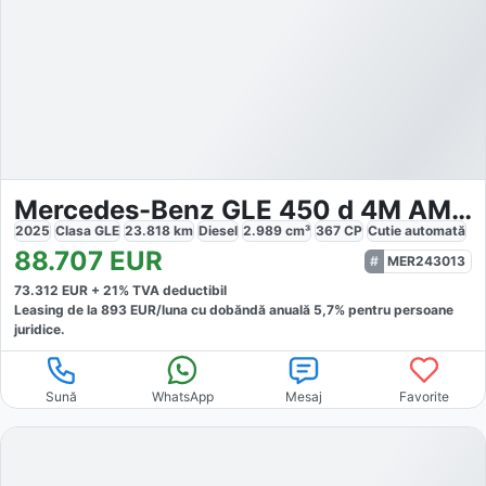
Mercedes-Benz GLE 450 d 4M AMG Premium Night Airmatic
2025
Clasa GLE
23.818
km
Diesel
2.989
cm³
367
CP
Cutie
automată
88.707
EUR
MER243013
73.312
EUR +
21
% TVA deductibil
Leasing de la
893
EUR/luna
cu dobăndă
anuală
5,7
% pentru persoane
juridice.
Sună
WhatsApp
Mesaj
Favorite