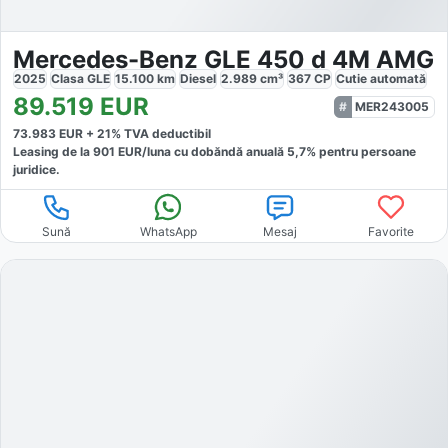
Mercedes-Benz GLE 450 d 4M AMG
2025
Clasa GLE
15.100
km
Diesel
2.989
cm³
367
CP
Cutie
automată
89.519
EUR
MER243005
73.983
EUR +
21
% TVA deductibil
Leasing de la
901
EUR/luna
cu dobăndă
anuală
5,7
% pentru persoane
juridice.
Sună
WhatsApp
Mesaj
Favorite