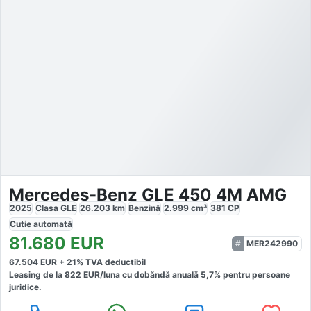
Mercedes-Benz GLE 450 4M AMG
2025
Clasa GLE
26.203
km
Benzină
2.999
cm³
381
CP
Cutie
automată
81.680
EUR
MER242990
67.504
EUR +
21
% TVA deductibil
Leasing de la
822
EUR/luna
cu dobăndă
anuală
5,7
% pentru persoane
juridice.