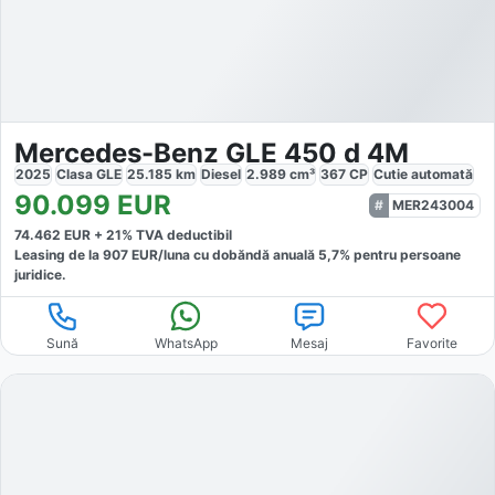
Mercedes-Benz GLE 450 d 4M
2025
Clasa GLE
25.185
km
Diesel
2.989
cm³
367
CP
Cutie
automată
90.099
EUR
MER243004
74.462
EUR +
21
% TVA deductibil
Leasing de la
907
EUR/luna
cu dobăndă
anuală
5,7
% pentru persoane
juridice.
Sună
WhatsApp
Mesaj
Favorite