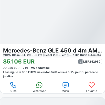
Mercedes-Benz GLE 450 d 4m AMG Night AHK Pano Mbeam
2025
Clasa GLE
29.900
km
Diesel
2.989
cm³
367
CP
Cutie
automată
85.106
EUR
MER242982
70.336
EUR +
21
% TVA deductibil
Leasing de la
856
EUR/luna
cu dobăndă
anuală
5,7
% pentru persoane
juridice.
Sună
WhatsApp
Mesaj
Favorite