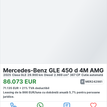
Mercedes-Benz GLE 450 d 4M AMG
2025
Clasa GLE
29.900
km
Diesel
2.989
cm³
367
CP
Cutie
automată
86.073
EUR
MER242981
71.135
EUR +
21
% TVA deductibil
Leasing de la
866
EUR/luna
cu dobăndă
anuală
5,7
% pentru persoane
juridice.