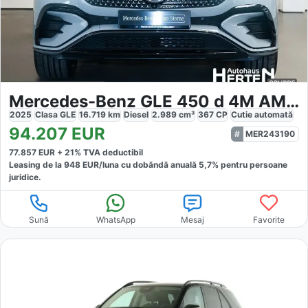
Mercedes-Benz GLE 450 d 4M AMG NIGHT
2025
Clasa GLE
16.719
km
Diesel
2.989
cm³
367
CP
Cutie
automată
94.207
EUR
MER243190
77.857
EUR +
21
% TVA deductibil
Leasing de la
948
EUR/luna
cu dobăndă
anuală
5,7
% pentru persoane
juridice.
Sună
WhatsApp
Mesaj
Favorite