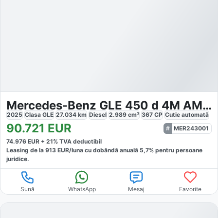
Mercedes-Benz GLE 450 d 4M AMG PREMIUM NIGHT AIRMATIC
2025
Clasa GLE
27.034
km
Diesel
2.989
cm³
367
CP
Cutie
automată
90.721
EUR
MER243001
74.976
EUR +
21
% TVA deductibil
Leasing de la
913
EUR/luna
cu dobăndă
anuală
5,7
% pentru persoane
juridice.
Sună
WhatsApp
Mesaj
Favorite