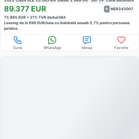
2025
Clasa GLE
23.043
km
Diesel
2.989
cm³
367
CP
Cutie
automată
89.377
EUR
MER243007
73.865
EUR +
21
% TVA deductibil
Leasing de la
899
EUR/luna
cu dobăndă
anuală
5,7
% pentru persoane
juridice.
Sună
WhatsApp
Mesaj
Favorite