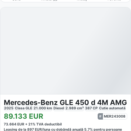
Mercedes-Benz GLE 450 d 4M AMG
2025
Clasa GLE
21.000
km
Diesel
2.989
cm³
387
CP
Cutie
automată
89.133
EUR
MER243008
73.664
EUR +
21
% TVA deductibil
Leasing de la
897
EUR/luna
cu dobăndă
anuală
5,7
% pentru persoane