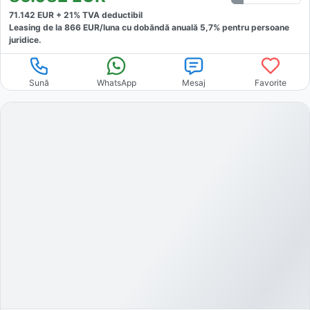
71.142
EUR +
21
% TVA deductibil
Leasing de la
866
EUR/luna
cu dobăndă
anuală
5,7
% pentru persoane
juridice.
Sună
WhatsApp
Mesaj
Favorite