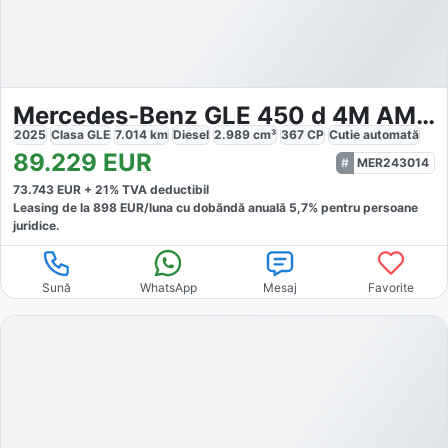
Mercedes-Benz GLE 450 d 4M AMG Night NAV AIRMAT PSD
2025
Clasa GLE
7.014
km
Diesel
2.989
cm³
367
CP
Cutie
automată
89.229
EUR
MER243014
73.743
EUR +
21
% TVA deductibil
Leasing de la
898
EUR/luna
cu dobăndă
anuală
5,7
% pentru persoane
juridice.
Sună
WhatsApp
Mesaj
Favorite