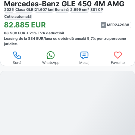
Mercedes-Benz GLE 450 4M AMG
2025
Clasa GLE
21.607
km
Benzină
2.999
cm³
381
CP
Cutie
automată
82.885
EUR
MER242988
68.500
EUR +
21
% TVA deductibil
Leasing de la
834
EUR/luna
cu dobăndă
anuală
5,7
% pentru persoane
juridice.
Sună
WhatsApp
Mesaj
Favorite