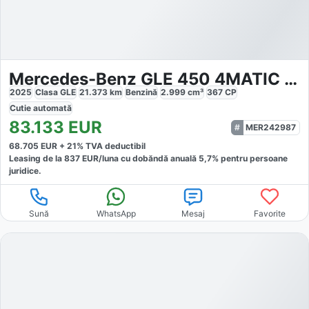
Mercedes-Benz GLE 450 4MATIC AMG
2025
Clasa GLE
21.373
km
Benzină
2.999
cm³
367
CP
Cutie
automată
83.133
EUR
MER242987
68.705
EUR +
21
% TVA deductibil
Leasing de la
837
EUR/luna
cu dobăndă
anuală
5,7
% pentru persoane
juridice.
Sună
WhatsApp
Mesaj
Favorite