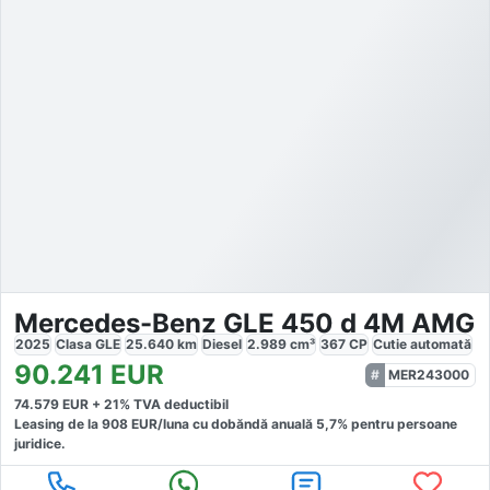
Mercedes-Benz GLE 450 d 4M AMG
2025
Clasa GLE
25.640
km
Diesel
2.989
cm³
367
CP
Cutie
automată
90.241
EUR
MER243000
74.579
EUR +
21
% TVA deductibil
Leasing de la
908
EUR/luna
cu dobăndă
anuală
5,7
% pentru persoane
juridice.