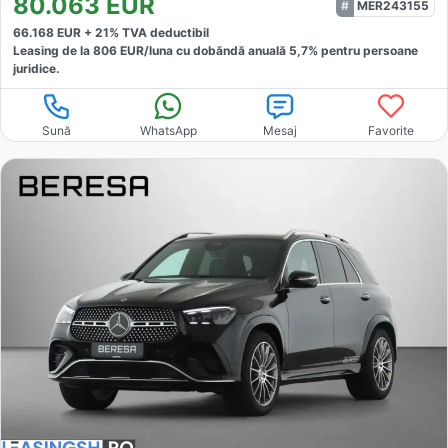
80.063
EUR
MER243155
66.168
EUR +
21
% TVA deductibil
Leasing de la
806
EUR/luna
cu dobăndă
anuală
5,7
% pentru persoane
juridice.
Sună
WhatsApp
Mesaj
Favorite