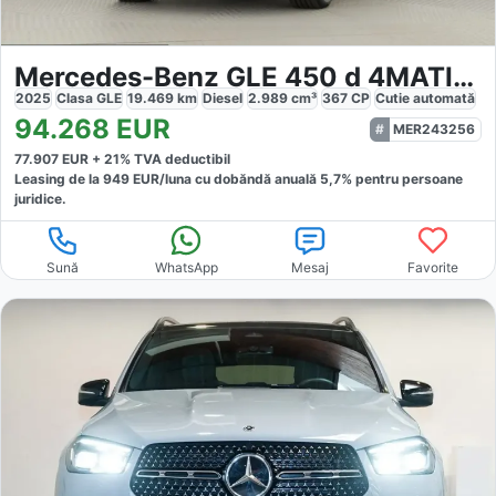
Mercedes-Benz GLE 450 d 4MATIC AMG
2025
Clasa GLE
19.469
km
Diesel
2.989
cm³
367
CP
Cutie
automată
94.268
EUR
MER243256
77.907
EUR +
21
% TVA deductibil
Leasing de la
949
EUR/luna
cu dobăndă
anuală
5,7
% pentru persoane
juridice.
Sună
WhatsApp
Mesaj
Favorite