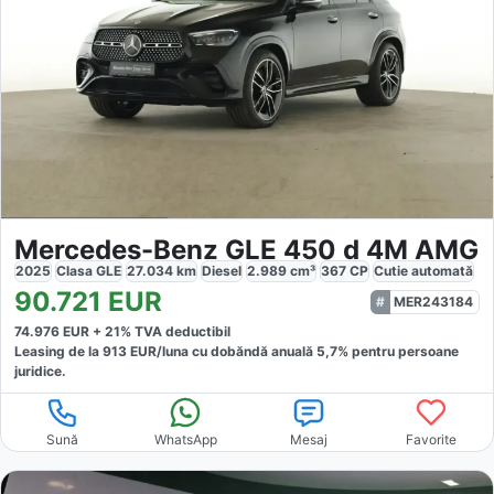
Mercedes-Benz GLE 450 d 4M AMG
2025
Clasa GLE
27.034
km
Diesel
2.989
cm³
367
CP
Cutie
automată
90.721
EUR
MER243184
74.976
EUR +
21
% TVA deductibil
Leasing de la
913
EUR/luna
cu dobăndă
anuală
5,7
% pentru persoane
juridice.
Sună
WhatsApp
Mesaj
Favorite