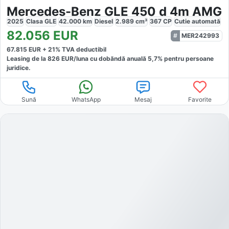
Mercedes-Benz GLE 450 d 4m AMG
2025
Clasa GLE
42.000
km
Diesel
2.989
cm³
367
CP
Cutie
automată
82.056
EUR
MER242993
67.815
EUR +
21
% TVA deductibil
Leasing de la
826
EUR/luna
cu dobăndă
anuală
5,7
% pentru persoane
juridice.
Sună
WhatsApp
Mesaj
Favorite