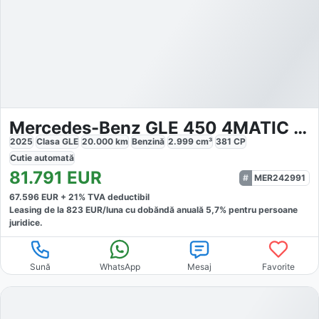
Mercedes-Benz GLE 450 4MATIC AMG
2025
Clasa GLE
20.000
km
Benzină
2.999
cm³
381
CP
Cutie
automată
81.791
EUR
MER242991
67.596
EUR +
21
% TVA deductibil
Leasing de la
823
EUR/luna
cu dobăndă
anuală
5,7
% pentru persoane
juridice.
Sună
WhatsApp
Mesaj
Favorite