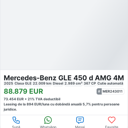
Mercedes-Benz GLE 450 d AMG 4M
2025
Clasa GLE
22.009
km
Diesel
2.989
cm³
367
CP
Cutie
automată
88.879
EUR
MER243011
73.454
EUR +
21
% TVA deductibil
Leasing de la
894
EUR/luna
cu dobăndă
anuală
5,7
% pentru persoane
juridice.
Sună
WhatsApp
Mesaj
Favorite