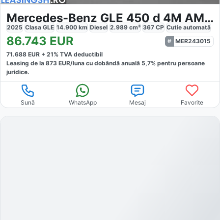
Mercedes-Benz GLE 450 d 4M AMG Burmester Widescreen
2025
Clasa GLE
14.900
km
Diesel
2.989
cm³
367
CP
Cutie
automată
86.743
EUR
MER243015
71.688
EUR +
21
% TVA deductibil
Leasing de la
873
EUR/luna
cu dobăndă
anuală
5,7
% pentru persoane
juridice.
Sună
WhatsApp
Mesaj
Favorite