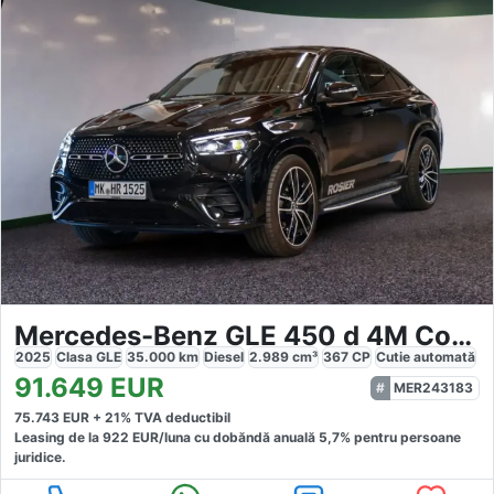
Mercedes-Benz GLE 450 d 4M Coupé AMG Sport Premium
2025
Clasa GLE
35.000
km
Diesel
2.989
cm³
367
CP
Cutie
automată
91.649
EUR
MER243183
75.743
EUR +
21
% TVA deductibil
Leasing de la
922
EUR/luna
cu dobăndă
anuală
5,7
% pentru persoane
juridice.